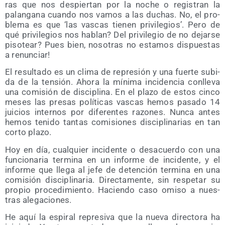
ras que nos des­pier­tan por la noche o regis­tran la
palan­ga­na cuan­do nos vamos a las duchas. No, el pro­
ble­ma es que ‘las vas­cas tie­nen pri­vi­le­gios’. Pero de
qué pri­vi­le­gios nos hablan? Del pri­vi­le­gio de no dejar­se
piso­tear? Pues bien, noso­tras no esta­mos dis­pues­tas
a renunciar!
El resul­ta­do es un cli­ma de repre­sión y una fuer­te subi­
da de la ten­sión. Aho­ra la míni­ma inci­den­cia con­lle­va
una comi­sión de dis­ci­pli­na. En el pla­zo de estos cin­co
meses las pre­sas polí­ti­cas vas­cas hemos pasa­do 14
jui­cios inter­nos por dife­ren­tes razo­nes. Nun­ca antes
hemos teni­do tan­tas comi­sio­nes dis­ci­pli­na­rias en tan
cor­to plazo.
Hoy en día, cual­quier inci­den­te o des­acuer­do con una
fun­cio­na­ria ter­mi­na en un infor­me de inci­den­te, y el
infor­me que lle­ga al jefe de deten­ción ter­mi­na en una
comi­sión dis­ci­pli­na­ria. Direc­ta­men­te, sin res­pe­tar su
pro­pio pro­ce­di­mien­to. Hacien­do caso omi­so a nues­
tras alegaciones.
He aquí la espi­ral repre­si­va que la nue­va direc­to­ra ha