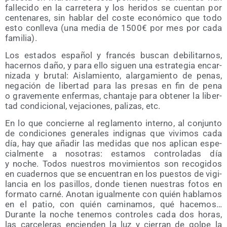
falle­ci­do en la carre­te­ra y los heri­dos se cuen­tan por
cen­te­na­res, sin hablar del cos­te eco­nó­mi­co que todo
esto con­lle­va (una media de 1500€ por mes por cada
familia).
Los esta­dos espa­ñol y fran­cés bus­can debi­li­tar­nos,
hacer­nos daño, y para ello siguen una estra­te­gia encar­
ni­za­da y bru­tal: Ais­la­mien­to, alar­ga­mien­to de penas,
nega­ción de liber­tad para las pre­sas en fin de pena
o gra­ve­men­te enfer­mas, chan­ta­je para obte­ner la liber­
tad con­di­cio­nal, veja­cio­nes, pali­zas, etc.
En lo que con­cier­ne al regla­men­to interno, al con­jun­to
de con­di­cio­nes gene­ra­les indig­nas que vivi­mos cada
día, hay que aña­dir las medi­das que nos apli­can espe­
cial­men­te a noso­tras: esta­mos con­tro­la­das día
y noche. Todos nues­tros movi­mien­tos son reco­gi­dos
en cua­der­nos que se encuen­tran en los pues­tos de vigi­
lan­cia en los pasi­llos, don­de tie­nen nues­tras fotos en
for­ma­to car­né. Ano­tan igual­men­te con quién habla­mos
en el patio, con quién cami­na­mos, qué hacemos…
Durante la noche tene­mos con­tro­les cada dos horas,
las car­ce­le­ras encien­den la luz y cie­rran de gol­pe la