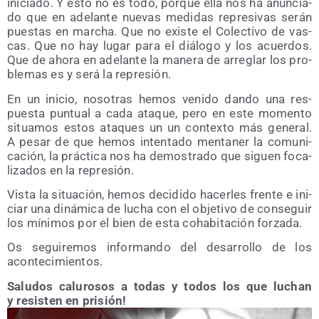
ini­cia­do. Y esto no es todo, por­que ella nos ha anun­cia­
do que en ade­lan­te nue­vas medi­das repre­si­vas serán
pues­tas en mar­cha. Que no exis­te el Colec­ti­vo de vas­
cas. Que no hay lugar para el diá­lo­go y los acuer­dos.
Que de aho­ra en ade­lan­te la mane­ra de arre­glar los pro­
ble­mas es y será la represión.
En un ini­cio, noso­tras hemos veni­do dan­do una res­
pues­ta pun­tual a cada ata­que, pero en este momen­to
situa­mos estos ata­ques un un con­tex­to más gene­ral.
A pesar de que hemos inten­ta­do men­ta­ner la comu­ni­
ca­ción, la prác­ti­ca nos ha demos­tra­do que siguen foca­
li­za­dos en la represión.
Vis­ta la situa­ción, hemos deci­di­do hacer­les fren­te e ini­
ciar una diná­mi­ca de lucha con el obje­ti­vo de con­se­guir
los míni­mos por el bien de esta coha­bi­ta­ción forzada.
Os segui­re­mos infor­man­do del desa­rro­llo de los
acontecimientos.
Salu­dos calu­ro­sos a todas y todos los que luchan
y resis­ten en prisión!