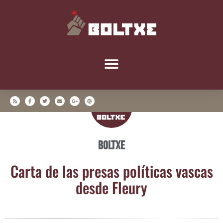
Boltxe
Car­ta de las pre­sas polí­ti­cas vas­cas
des­de Fleury