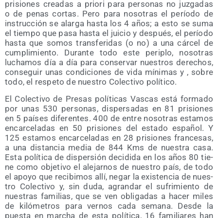
pri­sio­nes crea­das a prio­ri para per­so­nas no juz­ga­das
o de penas cor­tas. Pero para noso­tras el perío­do de
ins­truc­ción se alar­ga has­ta los 4 años; a esto se suma
el tiem­po que pasa has­ta el jui­cio y des­pués, el perío­do
has­ta que somos trans­fe­ri­das (o no) a una cár­cel de
cum­pli­mien­to. Duran­te todo este peri­plo, noso­tras
lucha­mos día a día para con­ser­var nues­tros dere­chos,
con­se­guir unas con­di­cio­nes de vida míni­mas y , sobre
todo, el res­pe­to de nues­tro Colec­ti­vo político.
El Colec­ti­vo de Pre­sas polí­ti­cas Vas­cas está for­ma­do
por unas 530 per­so­nas, dis­per­sa­das en 81 pri­sio­nes
en 5 paí­ses dife­ren­tes. 400 de entre noso­tras esta­mos
encar­ce­la­das en 50 pri­sio­nes del esta­do espa­ñol. Y
125 esta­mos encar­ce­la­das en 28 pri­sio­nes fran­ce­sas,
a una dis­tan­cia media de 844 Kms de nues­tra casa.
Esta polí­ti­ca de dis­per­sión deci­di­da en los años 80 tie­
ne como obje­ti­vo el ale­jar­nos de nues­tro país, de todo
el apo­yo que reci­bi­mos allí, negar la exis­ten­cia de nues­
tro Colec­ti­vo y, sin duda, agran­dar el sufri­mien­to de
nues­tras fami­lias, que se ven obli­ga­das a hacer miles
de kiló­me­tros para ver­nos cada sema­na. Des­de la
pues­ta en mar­cha de esta polí­ti­ca, 16 fami­lia­res han