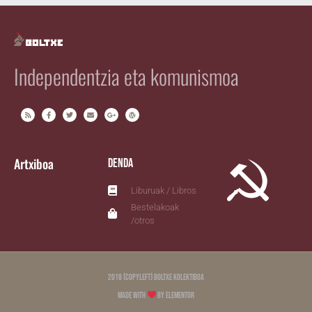
Independentzia eta komunismoa
Artxiboa
Denda
Liburuak / Libros
Bestelakoak
/otros
2018 (copyleft) Boltxe Kolektiboa
Made with
by Elementor