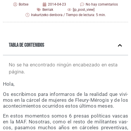
Boltxe
2014-04-23
No hay comentarios
Berriak
[jp_post_view]
Irakurtzeko denbora / Tiempo de lectura: 5 min.
Tabla de contenidos
No se ha encontrado ningún encabezado en esta
página.
Hola,
Os escri­bi­mos para infor­ma­ros de la reali­dad que vivi­
mos en la cár­cel de muje­res de Fleury-Méro­gis y de los
acon­te­ci­mien­tos ocu­rri­dos estos últi­mos meses.
En estos momen­tos somos 6 pre­sas polí­ti­cas vas­cas
en la MAF. Noso­tras, como el res­to de mili­tan­tes vas­
cos, pasa­mos muchos años en cár­ce­les pre­ven­ti­vas,