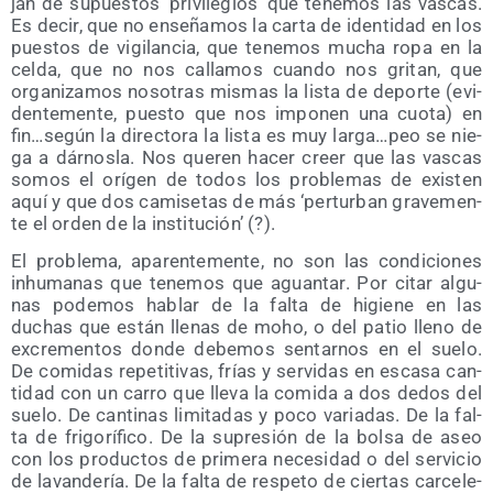
jan de supues­tos ‘pri­vi­le­gios’ que tene­mos las vas­cas.
Es decir, que no ense­ña­mos la car­ta de iden­ti­dad en los
pues­tos de vigi­lan­cia, que tene­mos mucha ropa en la
cel­da, que no nos calla­mos cuan­do nos gri­tan, que
orga­ni­za­mos noso­tras mis­mas la lis­ta de depor­te (evi­
den­te­men­te, pues­to que nos impo­nen una cuo­ta) en
fin…según la direc­to­ra la lis­ta es muy larga…peo se nie­
ga a dár­nos­la. Nos que­ren hacer creer que las vas­cas
somos el orí­gen de todos los pro­ble­mas de exis­ten
aquí y que dos cami­se­tas de más ‘per­tur­ban gra­ve­men­
te el orden de la institución’ (?).
El pro­ble­ma, apa­ren­te­men­te, no son las con­di­cio­nes
inhu­ma­nas que tene­mos que aguan­tar. Por citar algu­
nas pode­mos hablar de la fal­ta de higie­ne en las
duchas que están lle­nas de moho, o del patio lleno de
excre­men­tos don­de debe­mos sen­tar­nos en el sue­lo.
De comi­das repe­ti­ti­vas, frías y ser­vi­das en esca­sa can­
ti­dad con un carro que lle­va la comi­da a dos dedos del
sue­lo. De can­ti­nas limi­ta­das y poco varia­das. De la fal­
ta de fri­go­rí­fi­co. De la supre­sión de la bol­sa de aseo
con los pro­duc­tos de pri­me­ra nece­si­dad o del ser­vi­cio
de lavan­de­ría. De la fal­ta de res­pe­to de cier­tas car­ce­le­