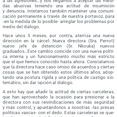
a las agresiones…y nos nega­mos a acep­tar las medi­
das abu­si­vas tenien­do una acti­tud de insu­mi­sión
y denun­cia. Inte­ta­mos tam­bién man­te­ner una comu­ni­
ca­ción per­ma­nen­te a tra­vés de nues­tra por­ta­voz, para
‑en la medi­da de lo posi­ble- arre­glar los pro­ble­mas por
medio del diálogo.
Hace unos 5 meses, por con­tra, ate­rri­za una nue­va
direc­ción en la cár­cel: Nue­va direc­to­ra (Sra. Perrot)
nue­vo jefe de deten­ción (Sr. Nkou­ka) nue­vos
graduados…Este cam­bio coin­ci­de con una nue­va polí­ti­
ca inter­na y un fun­cio­na­mien­to mucho más estric­to
que el que hemos cono­ci­do has­ta aho­ra. Cons­ta­ta­mos
que la direc­to­ra hace caso omi­so de acuer­dos y cier­tas
cosas que se han obte­ni­do estos últi­mos años, adop­
tan­do una pos­tu­ra rígi­da y una polí­ti­ca de cas­ti­go sis­
te­má­ti­co, sin dar opción al diálogo.
A esto hay que aña­dir la acti­tud de cier­tas car­ce­le­ras,
que han apro­ve­cha­do la oca­sión para pre­sio­nar a la
direc­to­ra con sus rei­vin­di­ca­cio­nes de más segu­ri­dad
y más con­trol, y apun­tán­do­nos a noso­tras ‑las pre­sas
polí­ti­cas vas­cas- con el dedo. Estas car­ce­le­ras se que­