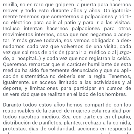
miri­lla, no es raro que gol­peen la puer­ta para hacer­nos
mover…y todo esto duran­te años y años. Obli­ga­to­ria­
men­te tene­mos que some­ter­nos a pal­pa­cio­nes y pór­ti­
co eléc­tri­co para salir al patio y para ir a las visi­tas.
Inclu­so inten­tan hacer­nos pal­pa­cio­nes para otros
movi­mien­tos inter­nos, cosa que nos nega­mos a acep­
tar. Y más gra­ve toda­vía, nos vemos obli­ga­das a des­
nu­dar­nos cada vez que vol­ve­mos de una visi­ta, cada
vez que sali­mos de pri­sión (para ir al médi­co o al juz­ga­
do, al hos­pi­tal…) y cada vez que nos regis­tran la cel­da.
Que­re­mos remar­car que el carác­ter humi­llan­te de esta
medi­da ha sido fuer­te­men­te denun­cia­do y que su apli­
ca­ción sis­te­má­ti­ca no debe­ría ser la regla. Tene­mos,
igual­men­te, un acce­so limi­ta­do a las acti­vi­da­des y al
depor­te, y limi­ta­cio­nes para par­ti­ci­par en cur­sos de
uni­ver­si­dad que se rea­li­zan en el lado de los hombres.
Duran­to todos estos años hemos com­par­ti­do con los
res­pon­sa­bles de la cár­cel de muje­res esta reali­dad por
todos nues­tros medios. Sea con car­te­les en el patio,
dis­tri­bu­ción de pan­fle­tos, plan­tes, recha­zo a la comi­da,
pro­tes­tas, días de soli­da­ri­dad, accio­nes en res­pues­ta