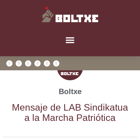
Boltxe
Men­sa­je de LAB Sin­di­ka­tua
a la Mar­cha Patriótica