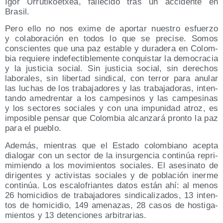
Igor Urru­ti­koetxea, falle­ci­do tras un acci­den­te en
Brasil.
Pero ello no nos exi­me de apor­tar nues­tro esfuer­zo
y cola­bo­ra­ción en todos lo que se pre­ci­se. Somos
cons­cien­tes que una paz esta­ble y dura­de­ra en Colom­
bia requie­re inde­fec­ti­ble­men­te con­quis­tar la demo­cra­cia
y la jus­ti­cia social. Sin jus­ti­cia social, sin dere­chos
labo­ra­les, sin liber­tad sin­di­cal, con terror para anu­lar
las luchas de los tra­ba­ja­do­res y las tra­ba­ja­do­ras, inten­
tan­do ame­dren­tar a los cam­pe­si­nos y las cam­pe­si­nas
y los sec­to­res socia­les y con una impu­ni­dad atroz, es
impo­si­ble pen­sar que Colom­bia alcan­za­rá pron­to la paz
para el pueblo.
Ade­más, mien­tras que el Esta­do colom­biano acep­ta
dia­lo­gar con un sec­tor de la insur­gen­cia con­ti­núa repri­
mi­mien­do a los movi­mien­tos socia­les. El ase­si­na­to de
diri­gen­tes y acti­vis­tas socia­les y de pobla­ción iner­me
con­ti­núa. Los esca­lo­frian­tes datos están ahí: al menos
26 homi­ci­dios de tra­ba­ja­do­res sin­di­ca­li­za­dos, 13 inten­
tos de homi­ci­dio, 149 ame­na­zas, 28 casos de hos­ti­ga­
mien­tos y 13 deten­cio­nes arbitrarias.