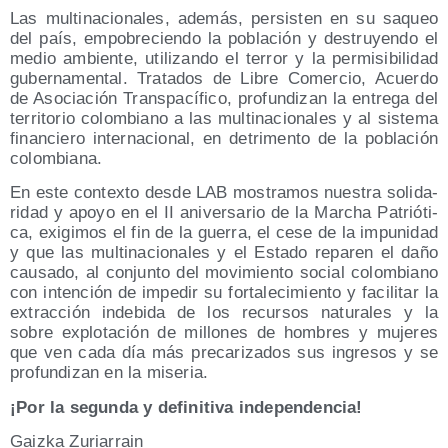
Las mul­ti­na­cio­na­les, ade­más, per­sis­ten en su saqueo
del país, empo­bre­cien­do la pobla­ción y des­tru­yen­do el
medio ambien­te, uti­li­zan­do el terror y la per­mi­si­bi­li­dad
guber­na­men­tal. Tra­ta­dos de Libre Comer­cio, Acuer­do
de Aso­cia­ción Trans­pa­cí­fi­co, pro­fun­di­zan la entre­ga del
terri­to­rio colom­biano a las mul­ti­na­cio­na­les y al sis­te­ma
finan­cie­ro inter­na­cio­nal, en detri­men­to de la pobla­ción
colombiana.
En este con­tex­to des­de LAB mos­tra­mos nues­tra soli­da­
ri­dad y apo­yo en el II ani­ver­sa­rio de la Mar­cha Patrió­ti­
ca, exi­gi­mos el fin de la gue­rra, el cese de la impu­ni­dad
y que las mul­ti­na­cio­na­les y el Esta­do repa­ren el daño
cau­sa­do, al con­jun­to del movi­mien­to social colom­biano
con inten­ción de impe­dir su for­ta­le­ci­mien­to y faci­li­tar la
extrac­ción inde­bi­da de los recur­sos natu­ra­les y la
sobre explo­ta­ción de millo­nes de hom­bres y muje­res
que ven cada día más pre­ca­ri­za­dos sus ingre­sos y se
pro­fun­di­zan en la miseria.
¡Por la segun­da y defi­ni­ti­va independencia!
Gaiz­ka Zuriarrain