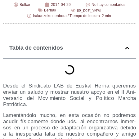
Boltxe
2014-04-29
No hay comentarios
Berriak
[jp_post_view]
Irakurtzeko denbora / Tiempo de lectura: 2 min.
Tabla de contenidos
Des­de el Sin­di­ca­to LAB de Eus­kal Herria que­re­mos
enviar un salu­do y mos­trar nues­tro apo­yo en el II Ani­
ver­sa­rio del Movi­mien­to Social y Polí­ti­co Mar­cha
Patriótica.
Lamen­tán­do­lo mucho, en esta oca­sión no podre­mos
acu­dir físi­ca­men­te don­de uds. al encon­trar­nos inmer­
sos en un pro­ce­so de adap­ta­ción orga­ni­za­ti­va debi­do
a la ines­pe­ra­da fal­ta de nues­tro com­pa­ñe­ro y ami­go