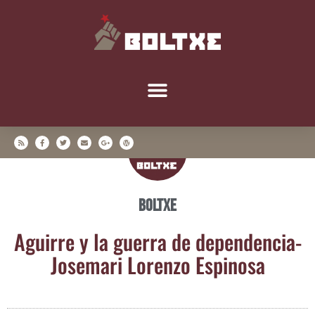
Boltxe
Agui­rre y la gue­rra de depen­den­cia-
Jose­ma­ri Loren­zo Espinosa