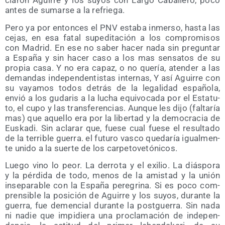
cia­ron Agui­rre y los suyos con Lar­go Caba­lle­ro, poco
antes de sumar­se a la refriega.
Pero ya por enton­ces el PNV esta­ba inmer­so, has­ta las
cejas, en esa fatal supe­di­ta­ción a los com­pro­mi­sos
con Madrid. En ese no saber hacer nada sin pre­gun­tar
a Espa­ña y sin hacer caso a los mas sen­sa­tos de su
pro­pia casa. Y no era capaz, o no que­ría, aten­der a las
deman­das inde­pen­den­tis­tas inter­nas, Y así Agui­rre con
su vaya­mos todos detrás de la lega­li­dad espa­ño­la,
envió a los guda­ris a la lucha equi­vo­ca­da por el Esta­tu­
to, el cupo y las trans­fe­ren­cias. Aun­que les dijo (fal­ta­ría
mas) que aque­llo era por la liber­tad y la demo­cra­cia de
Eus­ka­di. Sin acla­rar que, fue­se cual fue­se el resul­ta­do
de la terri­ble gue­rra. el futu­ro vas­co que­da­ría igual­men­
te uni­do a la suer­te de los carpetovetónicos.
Lue­go vino lo peor. La derro­ta y el exi­lio. La diás­po­ra
y la pér­di­da de todo, menos de la amis­tad y la unión
inse­pa­ra­ble con la Espa­ña pere­gri­na. Si es poco com­
pren­si­ble la posi­ción de Agui­rre y los suyos, duran­te la
gue­rra, fue demen­cial duran­te la post­gue­rra. Sin nada
ni nadie que impi­die­ra una pro­cla­ma­ción de inde­pen­