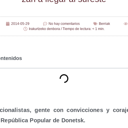
2014-05-29
No hay comentarios
Berriak
Irakurtzeko denbora / Tiempo de lectura: < 1 min.
ontenidos
­cio­na­lis­tas, gen­te con con­vic­cio­nes y cora­
a Repú­bli­ca Popu­lar de Donetsk.