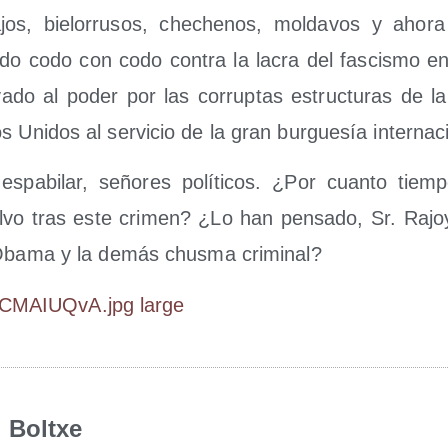
os, bie­lo­rru­sos, che­che­nos, mol­da­vos y aho­r
do codo con codo con­tra la lacra del fas­cis­mo e
e­va­do al poder por las corrup­tas estruc­tu­ras de 
 Uni­dos al ser­vi­cio de la gran bur­gue­sía internac
spa­bi­lar, seño­res polí­ti­cos. ¿Por cuan­to tiem
l­vo tras este cri­men? ¿Lo han pen­sa­do, Sr. Rajo
, Oba­ma y la demás chus­ma criminal?
Boltxe