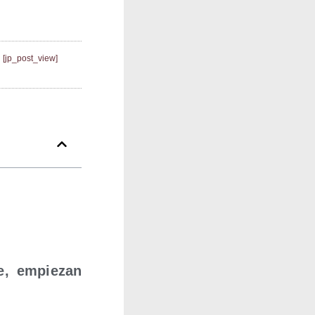
[jp_post_view]
je, empie­zan