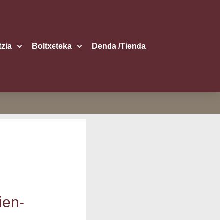
itzia
Boltxe­te­ka
Den­da /​Tien­da
mien­