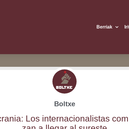
Berriak
Ir
Boltxe
a­nia: Los inter­na­cio­na­lis­tas co
zan a lle­gar al sureste