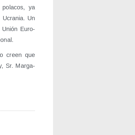
a pola­cos, ya
n Ucra­nia. Un
la Unión Euro­
ional.
­po creen que
y, Sr. Mar­ga­