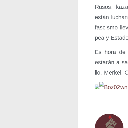
Rusos, kaza­j
están luchan­
fas­cis­mo ll
pea y Esta­dos
Es hora de e
esta­rán a sa
llo, Mer­kel