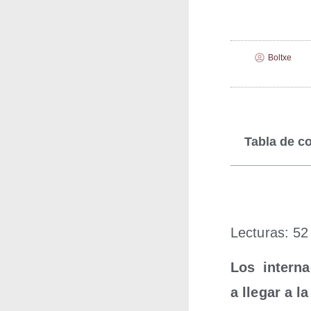
Boltxe
Tabla de c
Lec­tu­ras: 52
Los inter­na
a lle­gar a l