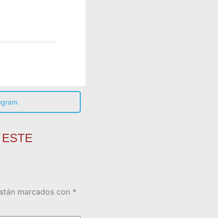
egram
 ESTE
están marcados con
*