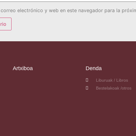
correo electrónico y web en este navegador para la próx
Artxiboa
Denda
Liburuak / Libros
Bestelakoak /otros