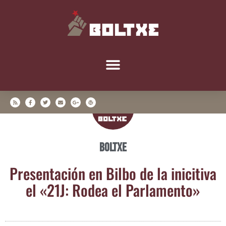
Boltxe
Pre­sen­ta­ción en Bil­bo de la ini­ci­ti­va
el «21J: Rodea el Parlamento»