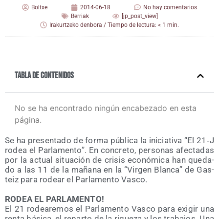
Boltxe
2014-06-18
No hay comentarios
Berriak
[jp_post_view]
Irakurtzeko denbora / Tiempo de lectura: < 1 min.
Tabla de contenidos
No se ha encontrado ningún encabezado en esta
página.
Se ha pre­sen­ta­do de for­ma públi­ca la ini­cia­ti­va “El 21‑J
rodea el Par­la­men­to”. En con­cre­to, per­so­nas afec­ta­das
por la actual situa­ción de cri­sis eco­nó­mi­ca han que­da­
do a las 11 de la maña­na en la “Vir­gen Blan­ca” de Gas­
teiz para rodear el Par­la­men­to Vasco.
RODEA EL PARLAMENTO!
El 21 rodea­re­mos el Par­la­men­to Vas­co para exi­gir una
ren­ta bási­ca, el repar­to de la rique­za y los tra­ba­jos. Una