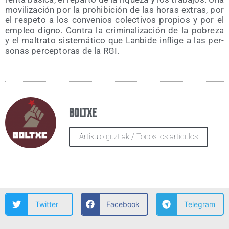
movi­li­za­ción por la prohi­bi­ción de las horas extras, por
el res­pe­to a los con­ve­nios colec­ti­vos pro­pios y por el
empleo digno. Con­tra la cri­mi­na­li­za­ción de la pobre­za
y el mal­tra­to sis­te­má­ti­co que Lan­bi­de infli­ge a las per­
so­nas per­cep­to­ras de la RGI.
Boltxe
Artikulo guztiak / Todos los artículos
Twitter
Facebook
Telegram