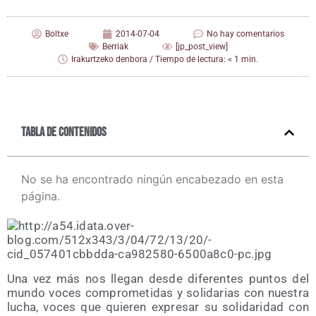
Boltxe
2014-07-04
No hay comentarios
Berriak
[jp_post_view]
Irakurtzeko denbora / Tiempo de lectura: < 1 min.
Tabla de contenidos
No se ha encontrado ningún encabezado en esta
página.
Una vez más nos lle­gan des­de dife­ren­tes pun­tos del
mun­do voces com­pro­me­ti­das y soli­da­rias con nues­tra
lucha, voces que quie­ren expre­sar su soli­da­ri­dad con