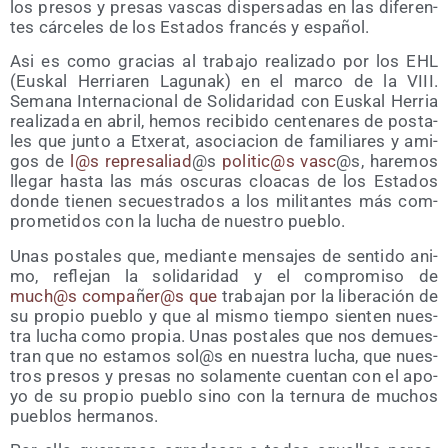
los pre­sos y pre­sas vas­cas dis­per­sa­das en las dife­ren­
tes cár­ce­les de los Esta­dos fran­cés y español.
Asi es como gra­cias al tra­ba­jo rea­li­za­do por los EHL
(Eus­kal Herria­ren Lagu­nak) en el mar­co de la VIII.
Sema­na Inter­na­cio­nal de Soli­da­ri­dad con Eus­kal Herria
rea­li­za­da en abril, hemos reci­bi­do cen­te­na­res de pos­ta­
les que jun­to a Etxe­rat, aso­cia­cion de fami­lia­res y ami­
gos de
l@s repre­sa­liad
@s
politic@s vasc
@s, hare­mos
lle­gar has­ta las más oscu­ras cloa­cas de los Esta­dos
don­de tie­nen secues­tra­dos a los mili­tan­tes más com­
pro­me­ti­dos con la lucha de nues­tro pueblo.
Unas pos­ta­les que, median­te men­sa­jes de sen­ti­do ani­
mo, refle­jan la soli­da­ri­dad y el com­pro­mi­so de
much@s com­pa
ñ
er@s que
tra­ba­jan por la libe­ra­ción de
su pro­pio pue­blo y que al mis­mo tiem­po sien­ten nues­
tra lucha como pro­pia. Unas pos­ta­les que nos demues­
tran que no esta­mos sol@s en nues­tra lucha, que nues­
tros pre­sos y pre­sas no sola­men­te cuen­tan con el apo­
yo de su pro­pio pue­blo sino con la ter­nu­ra de muchos
pue­blos hermanos.