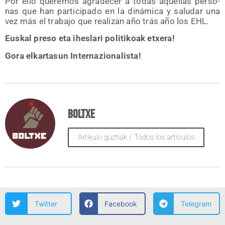
Por ello que­re­mos agra­de­cer a todas aque­llas per­so­
nas que han par­ti­ci­pa­do en la diná­mi­ca y salu­dar una
vez más el tra­ba­jo que rea­li­zan año trás año los EHL.
Eus­kal pre­so eta ihes­la­ri poli­ti­koak etxera!
Gora elkar­ta­sun Internazionalista!
Boltxe
Artikulo guztiak / Todos los artículos
Twitter
Facebook
Telegram