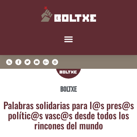
Boltxe
Pala­bras soli­da­rias para l@s pres@s
polític@s vasc@s des­de todos los
rin­co­nes del mundo