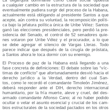
La oli­gar­quía domi­nan­te como cla­se social opues­ta
a cual­quier cam­bio en la estruc­tu­ra de la socie­dad que
even­tual­men­te pudie­ra sur­gir del pro­ce­so de la Haba­na,
actual­men­te está obli­gan­do al pre­si­den­te San­tos a que
acep­te, aún con­tra su volun­tad, la recom­po­si­ción polí­ti­
ca bajo la jefa­tu­ra polí­ti­ca úni­ca de Uri­be Vélez: San­tos
ganó las elec­cio­nes pre­si­den­cia­les, pero per­dió la pre­
si­den­cia del Sena­do, el con­trol de 52 sena­do­res quie­
nes vota­ron por Uri­be Vélez y el pro­cu­ra­dor, a lo que
se debe agre­gar el silen­cio de Var­gas Lle­ras. Todo
pare­ce indi­car que des­pués de la ciru­gía de prós­ta­ta,
a San­tos aho­ra le toca dor­mir con su enemigo.
El Pro­ce­so de paz de la Haba­na está lle­gan­do a una
fase con­cre­ta de defi­ni­cio­nes: El deba­te sobre las “víc­
ti­mas de con­flic­to” que afor­tu­na­da­men­te des­vió hacia el
dere­cho jurí­di­co a la Ver­dad, den­tro del cual San­
tos, como le recor­dó el coman­dan­te Timo­león Jimé­nez,
debe­rá res­pon­der ante el DIH, dere­cho inter­na­cio­nal
huma­ni­ta­rio, por la fría muer­te, ale­ve y cruel, del des­
ar­ma­do coman­dan­te Alfon­so Cano; al no haber podi­do
ocul­tar o velar el asun­to esen­cial y cru­cial de los cam­
bios estruc­tu­ra­les de la socie­dad pac­ta­dos en los otros