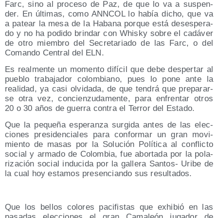
Farc, sino al pro­ce­so de Paz, de que lo va a sus­pen­
der. En últi­mas, como ANNCOL lo había dicho, que va
a patear la mesa de la Haba­na por­que está deses­pe­ra­
do y no ha podi­do brin­dar con Whisky sobre el cadá­ver
de otro miem­bro del Secre­ta­ria­do de las Farc, o del
Coman­do Cen­tral del ELN.
Es real­men­te un momen­to difí­cil que debe des­per­tar al
pue­blo tra­ba­ja­dor colom­biano, pues lo pone ante la
reali­dad, ya casi olvi­da­da, de que ten­drá que pre­pa­rar­
se otra vez, con­cien­zu­da­men­te, para enfren­tar otros
20 o 30 años de gue­rra con­tra el Terror del Estado.
Que la peque­ña espe­ran­za sur­gi­da antes de las elec­
cio­nes pre­si­den­cia­les para con­for­mar un gran movi­
mien­to de masas por la Solu­ción Polí­ti­ca al con­flic­to
social y arma­do de Colom­bia, fue abor­ta­da por la pola­
ri­za­ción social indu­ci­da por la galle­ra San­tos- Uri­be de
la cual hoy esta­mos pre­sen­cian­do sus resultados.
Que los bellos colo­res paci­fis­tas que exhi­bió en las
pasa­das elec­cio­nes el gran Cama­león juga­dor de