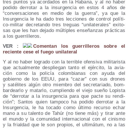
tres pun­tos ya acor­da­dos en la Haba­na, y al no haber
podi­do derro­tar a la insur­gen­cia en estos 4 años de
“con­ver­sa­cio­nes en medio de la gue­rra”, ya que la
Insur­gen­cia le ha dado tres lec­cio­nes de con­trol polí­ti­
co-mili­tar decre­tan­do tres tre­guas “uni­la­te­ra­les” exi­to­
sas que les han deja­do múl­ti­ples ense­ñan­zas prác­ti­cas
a los guerrilleros.
VER :
Comen­tan los gue­rri­lle­ros sobre el
recien­te cese el fue­go unilateral
Y al no haber logra­do con la terri­ble ofen­si­va mili­ta­ris­ta
que actual­men­te des­plie­gan tan­to el ejér­ci­to, la avia­
ción como la poli­cía colom­bia­nas con ayu­da del
gobierno de los EEUU, para “cazar” con sus dro­nes
y saté­li­tes algún otro miem­bro del secre­ta­ria­do, bom­
bar­dear­lo y matar­lo, cum­plien­do el vie­jo sue­ño Lopis­ta
de “derro­tar a la insur­gen­cia para que pac­te su ren­di­
ción”; San­tos quien tam­po­co ha podi­do derro­tar a la
Insur­gen­cia, le ha toca­do como últi­mo recur­so echar
mano a su talen­to de Tahúr (no tie­ne más) y tirar ante
el mun­do y la comu­ni­dad inter­na­cio­nal con el cinis­mo
y la frial­dad que le son pro­pios, el ulti­má­tum, no a las