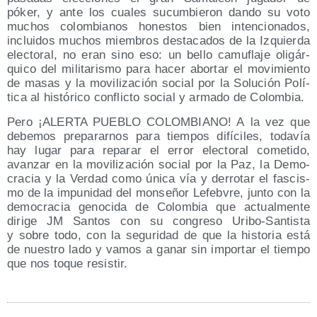
póker, y ante los cua­les sucum­bie­ron dan­do su voto
muchos colom­bia­nos hones­tos bien inten­cio­na­dos,
inclui­dos muchos miem­bros des­ta­ca­dos de la Izquier­da
elec­to­ral, no eran sino eso: un bello camu­fla­je oli­gár­
qui­co del mili­ta­ris­mo para hacer abor­tar el movi­mien­to
de masas y la movi­li­za­ción social por la Solu­ción Polí­
ti­ca al his­tó­ri­co con­flic­to social y arma­do de Colombia.
Pero ¡ALERTA PUEBLO COLOMBIANO! A la vez que
debe­mos pre­pa­rar­nos para tiem­pos difí­ci­les, toda­vía
hay lugar para repa­rar el error elec­to­ral come­ti­do,
avan­zar en la movi­li­za­ción social por la Paz, la Demo­
cra­cia y la Ver­dad como úni­ca vía y derro­tar el fas­cis­
mo de la impu­ni­dad del mon­se­ñor Lefeb­vre, jun­to con la
demo­cra­cia geno­ci­da de Colom­bia que actual­men­te
diri­ge JM San­tos con su con­gre­so Uri­bo-San­tis­ta
y sobre todo, con la segu­ri­dad de que la his­to­ria está
de nues­tro lado y vamos a ganar sin impor­tar el tiem­po
que nos toque resistir.