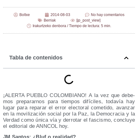
Boltxe
2014-08-03
No hay comentarios
Berriak
[jp_post_view]
Irakurtzeko denbora / Tiempo de lectura: 5 min.
Tabla de contenidos
¡ALERTA PUEBLO COLOMBIANO! A la vez que debe­
mos pre­pa­rar­nos para tiem­pos difí­ci­les, toda­vía hay
lugar para repa­rar el error elec­to­ral come­ti­do, avan­zar
en la movi­li­za­ción social por la Paz, la Demo­cra­cia y la
Ver­dad como úni­ca vía y derro­tar el fas­cis­mo, con­clu­ye
el edi­to­rial de ANNCOL hoy.
JM San­tos: ¿Bluf o realidad?