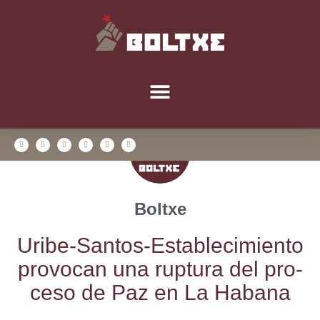
Boltxe
Uri­be-San­tos-Esta­ble­ci­mien­to
pro­vo­can una rup­tu­ra del pro­
ce­so de Paz en La Habana