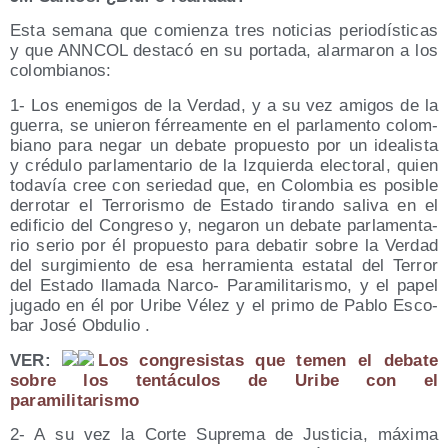
Esta sema­na que comien­za tres noti­cias perio­dís­ti­cas
y que ANNCOL des­ta­có en su por­ta­da, alar­ma­ron a los
colombianos:
1- Los enemi­gos de la Ver­dad, y a su vez ami­gos de la
gue­rra, se unie­ron férrea­men­te en el par­la­men­to colom­
biano para negar un deba­te pro­pues­to por un idea­lis­ta
y cré­du­lo par­la­men­ta­rio de la Izquier­da elec­to­ral, quien
toda­vía cree con serie­dad que, en Colom­bia es posi­ble
derro­tar el Terro­ris­mo de Esta­do tiran­do sali­va en el
edi­fi­cio del Con­gre­so y, nega­ron un deba­te par­la­men­ta­
rio serio por él pro­pues­to para deba­tir sobre la Ver­dad
del sur­gi­mien­to de esa herra­mien­ta esta­tal del Terror
del Esta­do lla­ma­da Nar­co- Para­mi­li­ta­ris­mo, y el papel
juga­do en él por Uri­be Vélez y el pri­mo de Pablo Esco­
bar José Obdulio .
VER:
Los con­gre­sis­tas que temen el deba­te
sobre los ten­tácu­los de Uri­be con el
paramilitarismo
2- A su vez la Cor­te Supre­ma de Jus­ti­cia, máxi­ma