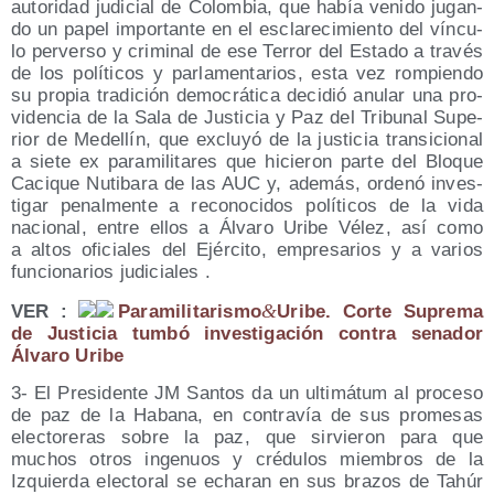
auto­ri­dad judi­cial de Colom­bia, que había veni­do jugan­
do un papel impor­tan­te en el escla­re­ci­mien­to del víncu­
lo per­ver­so y cri­mi­nal de ese Terror del Esta­do a tra­vés
de los polí­ti­cos y par­la­men­ta­rios, esta vez rom­pien­do
su pro­pia tra­di­ción demo­crá­ti­ca deci­dió anu­lar una pro­
vi­den­cia de la Sala de Jus­ti­cia y Paz del Tri­bu­nal Supe­
rior de Mede­llín, que exclu­yó de la jus­ti­cia tran­si­cio­nal
a sie­te ex para­mi­li­ta­res que hicie­ron par­te del Blo­que
Caci­que Nuti­ba­ra de las AUC y, ade­más, orde­nó inves­
ti­gar penal­men­te a reco­no­ci­dos polí­ti­cos de la vida
nacio­nal, entre ellos a Álva­ro Uri­be Vélez, así como
a altos ofi­cia­les del Ejér­ci­to, empre­sa­rios y a varios
fun­cio­na­rios judiciales .
&
VER :
Paramilitarismo
Uribe. Cor­te Supre­ma
de Jus­ti­cia tum­bó inves­ti­ga­ción con­tra sena­dor
Álva­ro Uribe
3- El Pre­si­den­te JM San­tos da un ulti­má­tum al pro­ce­so
de paz de la Haba­na, en con­tra­vía de sus pro­me­sas
elec­to­re­ras sobre la paz, que sir­vie­ron para que
muchos otros inge­nuos y cré­du­los miem­bros de la
Izquier­da elec­to­ral se echa­ran en sus bra­zos de Tahúr