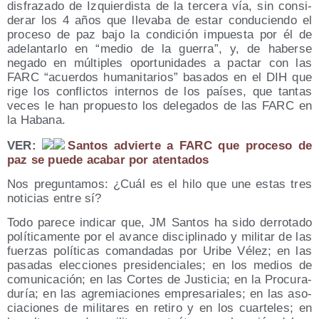
dis­fra­za­do de Izquier­dis­ta de la ter­ce­ra vía, sin con­si­
de­rar los 4 años que lle­va­ba de estar con­du­cien­do el
pro­ce­so de paz bajo la con­di­ción impues­ta por él de
ade­lan­tar­lo en “medio de la gue­rra”, y, de haber­se
nega­do en múl­ti­ples opor­tu­ni­da­des a pac­tar con las
FARC “acuer­dos huma­ni­ta­rios” basa­dos en el DIH que
rige los con­flic­tos inter­nos de los paí­ses, que tan­tas
veces le han pro­pues­to los dele­ga­dos de las FARC en
la Habana.
VER:
San­tos advier­te a FARC que pro­ce­so de
paz se pue­de aca­bar por atentados
Nos pre­gun­ta­mos: ¿Cuál es el hilo que une estas tres
noti­cias entre sí?
Todo pare­ce indi­car que, JM San­tos ha sido derro­ta­do
polí­ti­ca­men­te por el avan­ce dis­ci­pli­na­do y mili­tar de las
fuer­zas polí­ti­cas coman­da­das por Uri­be Vélez; en las
pasa­das elec­cio­nes pre­si­den­cia­les; en los medios de
comu­ni­ca­ción; en las Cor­tes de Jus­ti­cia; en la Pro­cu­ra­
du­ría; en las agre­mia­cio­nes empre­sa­ria­les; en las aso­
cia­cio­nes de mili­ta­res en reti­ro y en los cuar­te­les; en