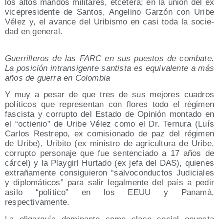
los altos man­dos mili­ta­res, etcé­te­ra; en la unión del ex
vice­pre­si­den­te de San­tos, Ange­lino Gar­zón con Uri­be
Vélez y, el avan­ce del Uri­bis­mo en casi toda la socie­
dad en general.
Gue­rri­lle­ros de las FARC en sus pues­tos de com­ba­te.
La posi­ción intran­si­gen­te san­tis­ta es equi­va­len­te a más
años de gue­rra en Colombia
Y muy a pesar de que tres de sus mejo­res cua­dros
polí­ti­cos que repre­sen­tan con flo­res todo el régi­men
fas­cis­ta y corrup­to del Esta­do de Opi­nión mon­ta­do en
el “octie­nio” de Uri­be Vélez como el Dr. Ter­nu­ra (Luís
Car­los Res­tre­po, ex comi­sio­na­do de paz del régi­men
de Uri­be), Uri­bi­to (ex minis­tro de agri­cul­tu­ra de Uri­be,
corrup­to per­so­na­je que fue sen­ten­cia­do a 17 años de
cár­cel) y la Play­girl Hur­ta­do (ex jefa del DAS), quie­nes
extra­ña­men­te con­si­guie­ron “sal­vo­con­duc­tos Judi­cia­les
y diplo­má­ti­cos” para salir legal­men­te del país a pedir
asi­lo “polí­ti­co” en los EEUU y Pana­má,
respectivamente.