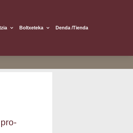
itzia
Boltxe­te­ka
Den­da /​Tien­da
 pro­