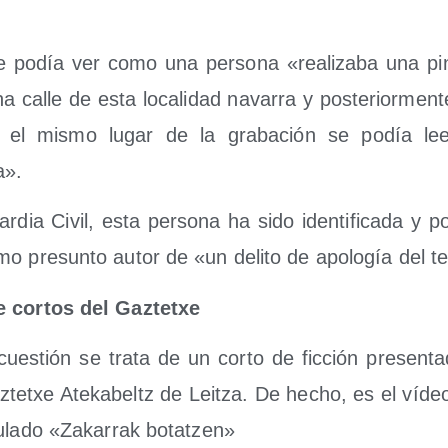
e podía ver como una per­so­na «rea­li­za­ba una pi
 calle de esta loca­li­dad nava­rra y pos­te­rior­men­
el mis­mo lugar de la gra­ba­ción se podía l
a».
dia Civil, esta per­so­na ha sido iden­ti­fi­ca­da y pos
o pre­sun­to autor de «un deli­to de apo­lo­gía del t
e cor­tos del Gaztetxe
ues­tión se tra­ta de un cor­to de fic­ción pre­sen­ta
z­tetxe Ate­ka­beltz de Leitza. De hecho, es el víd
tu­la­do «Zaka­rrak botatzen»