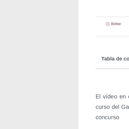
Boltxe
Tabla de c
El vídeo en c
cur­so del Ga
concurso