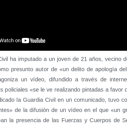
ivil ha impu­tado a un joven de 21 años, vecino de 
mo pre­sun­to autor de «un deli­to de apo­lo­gía del 
a­go­ni­za un vídeo, difun­di­do a tra­vés de inter­
 poli­cia­les «se le ve rea­li­zan­do pin­ta­das a favor
­ca­do la Guar­dia Civil en un comu­ni­ca­do, tuvo co
n­tes» de la difu­sión de un vídeo en el que «un gr
ban la pre­sen­cia de las Fuer­zas y Cuer­pos de S