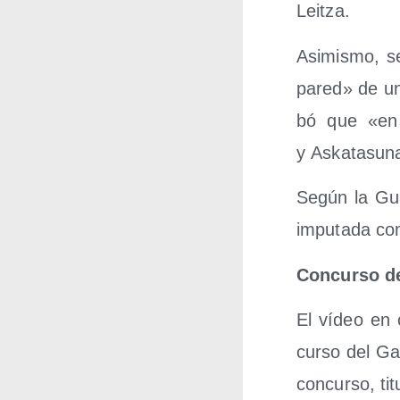
Leitza.
Asi­mis­mo, s
pared» de una
bó que «en 
y Askatasun
Según la Guar­
impu­tada com
Con­cur­so d
El vídeo en c
cur­so del Ga
con­cur­so, ti