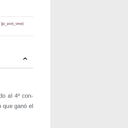
[jp_post_view]
­do al 4º con­
eo que ganó el