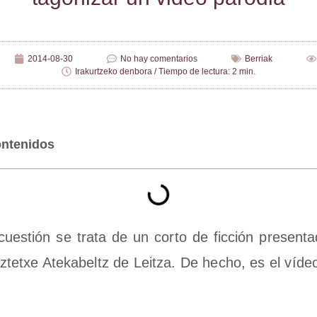
2014-08-30
No hay comentarios
Berriak
Irakurtzeko denbora / Tiempo de lectura: 2 min.
ontenidos
ues­tión se tra­ta de un cor­to de fic­ción pre­sen­ta
z­tetxe Ate­ka­beltz de Leitza. De hecho, es el víd