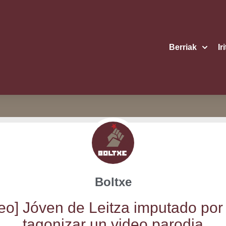
Berriak
Ir
Boltxe
eo] Jóven de Leitza impu­tado por
ta­go­ni­zar un video parodia