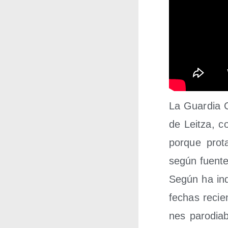
La Guar­dia C
de Leitza, co
por­que pro­t
según fuen­tes
Según ha indi
fechas recie
nes paro­dia­