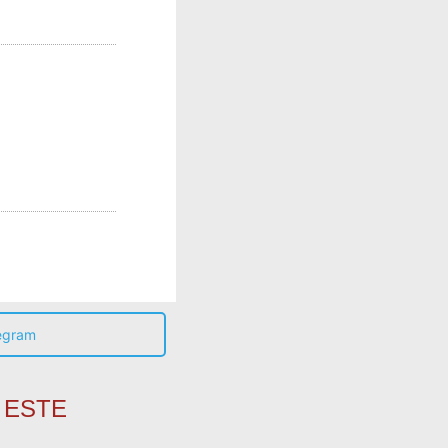
egram
 ESTE