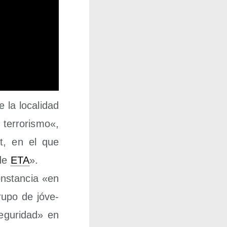
la loca­li­dad
terro­ris­mo«,
net, en el que
 de
ETA
».
ns­tan­cia «en
u­po de jóve­
egu­ri­dad» en