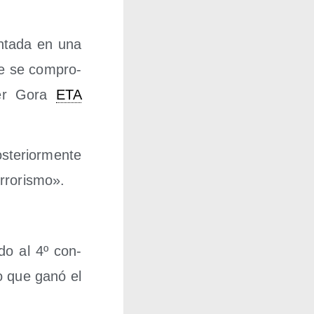
n­ta­da en una
te se com­pro­
eer Gora
ETA
­te­rior­men­te
errorismo».
­do al 4º con­
eo que ganó el