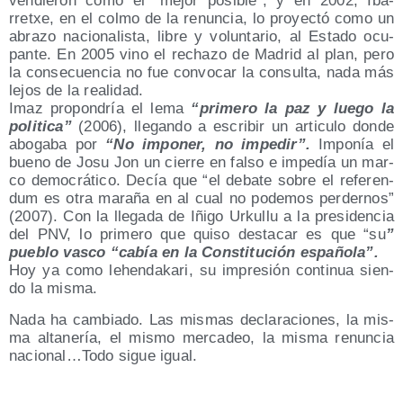
ven­die­ron como el “mejor posi­ble”, y en 2002, Iba­
rretxe, en el col­mo de la renun­cia, lo pro­yec­tó como un
abra­zo nacio­na­lis­ta, libre y volun­ta­rio, al Esta­do ocu­
pan­te. En 2005 vino el recha­zo de Madrid al plan, pero
la con­se­cuen­cia no fue con­vo­car la con­sul­ta, nada más
lejos de la realidad.
Imaz pro­pon­dría el lema
“pri­me­ro la paz y lue­go la
poli­ti­ca”
(2006), lle­gan­do a escri­bir un articu­lo don­de
abo­ga­ba por
“No impo­ner, no impe­dir”.
Impo­nía el
bueno de Josu Jon un cie­rre en fal­so e impe­día un mar­
co demo­crá­ti­co. Decía que “el deba­te sobre el refe­ren­
dum es otra mara­ña en al cual no pode­mos per­der­nos”
(2007). Con la lle­ga­da de Iñi­go Urku­llu a la pre­si­den­cia
del PNV, lo pri­me­ro que qui­so des­ta­car es que “su
”
pue­blo vas­co “cabía en la Cons­ti­tu­ción española”.
Hoy ya como lehen­da­ka­ri, su impre­sión con­ti­nua sien­
do la misma.
Nada ha cam­bia­do. Las mis­mas decla­ra­cio­nes, la mis­
ma alta­ne­ría, el mis­mo mer­ca­deo, la mis­ma renun­cia
nacional…Todo sigue igual.