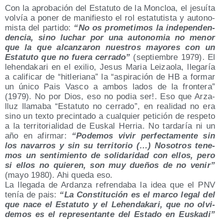
Con la apro­ba­ción del Esta­tu­to de la Mon­cloa, el jesuí­ta
vol­vía a poner de mani­fies­to el rol esta­tu­tis­ta y auto­no­
mis­ta del par­ti­do:
“No os pro­me­ti­mos la inde­pen­den­
den­cia, sino luchar por una auto­no­mia no menor
que la que alcan­za­ron nues­tros mayo­res con un
Esta­tu­to que no fue­ra cerra­do”
(sep­tiem­bre 1979). El
lehen­da­ka­ri en el exi­lio, Jesus Maria Lei­zao­la, lle­ga­ría
a cali­fi­car de “hitle­ria­na” la “aspi­ra­ción de HB a for­mar
un úni­co Pais Vas­co a ambos lados de la fron­te­ra”
(1979). No por Dios, eso no podia ser!. Eso que Arza­
lluz lla­ma­ba “Esta­tu­to no cerra­do”, en reali­dad no era
sino un tex­to pre­cin­ta­do a cual­quier peti­ción de res­pe­to
a la terri­to­ria­li­dad de Eus­kal Herria. No tar­da­ría ni un
año en afir­mar:
“Pode­mos vivir per­fec­ta­men­te sin
los nava­rros y sin su terri­to­rio (…) Noso­tros tene­
mos un sen­ti­mien­to de soli­da­ri­dad con ellos, pero
si ellos no quie­ren, son muy due­ños de no venir”
(mayo 1980). Ahi que­da eso.
La lle­ga­da de Ardan­za refren­da­ba la idea que el PNV
tenía de pais:
“La Cons­ti­tu­ción es el mar­co legal del
que nace el Esta­tu­to y el Lehen­da­ka­ri, que no olvi­
de­mos es el repre­sen­tan­te del Esta­do en Eus­ka­di”