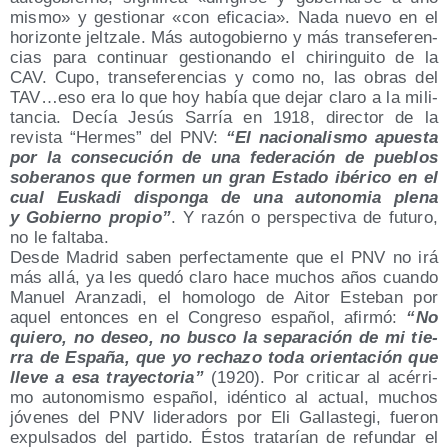
mis­mo» y ges­tio­nar «con efi­ca­cia». Nada nue­vo en el
hori­zon­te jel­tza­le. Más auto­go­bierno y más transefe­ren­
cias para con­ti­nuar ges­tio­nan­do el chi­rin­gui­to de la
CAV. Cupo, transefe­ren­cias y como no, las obras del
TAV…eso era lo que hoy había que dejar cla­ro a la mili­
tan­cia. Decía Jesús Sarría en 1918, direc­tor de la
revis­ta “Her­mes” del PNV:
“El nacio­na­lis­mo apues­ta
por la con­se­cu­ción de una fede­ra­ción de pue­blos
sobe­ra­nos que for­men un gran Esta­do ibé­ri­co en el
cual Eus­ka­di dis­pon­ga de una auto­no­mia ple­na
y Gobierno pro­pio”
. Y razón o pers­pec­ti­va de futu­ro,
no le faltaba.
Des­de Madrid saben per­fec­ta­men­te que el PNV no irá
más allá, ya les que­dó cla­ro hace muchos años cuan­do
Manuel Aran­za­di, el homo­lo­go de Aitor Este­ban por
aquel enton­ces en el Con­gre­so espa­ñol, afir­mó:
“No
quie­ro, no deseo, no bus­co la sepa­ra­ción de mi tie­
rra de Espa­ña, que yo recha­zo toda orien­ta­ción que
lle­ve a esa tra­yec­to­ria”
(1920). Por cri­ti­car al acé­rri­
mo auto­no­mis­mo espa­ñol, idén­ti­co al actual, muchos
jóve­nes del PNV lide­ra­dors por Eli Gallas­te­gi, fue­ron
expul­sa­dos del par­ti­do. Éstos tra­ta­rían de refun­dar el