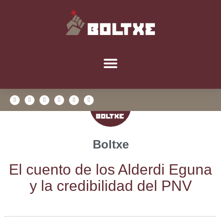
Boltxe
El cuen­to de los Alder­di Egu­na
y la cre­di­bi­li­dad del PNV