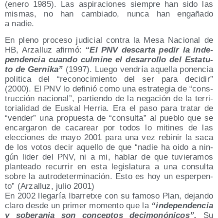
(enero 1985). Las aspi­ra­cio­nes siem­pre han sido las
mis­mas, no han cam­bia­do, nun­ca han enga­ña­do
a nadie.
En pleno pro­ce­so judi­cial con­tra la Mesa Nacio­nal de
HB, Arza­lluz afir­mó:
“El PNV des­car­ta pedir la inde­
pen­den­cia cuan­do cul­mi­ne el desa­rro­llo del Esta­tu­
to de Ger­ni­ka”
(1997). Lue­go ven­dría aque­lla ponen­cia
poli­ti­ca del “reco­no­ci­mien­to del ser para deci­dir”
(2000). El PNV lo defi­nió como una estra­te­gia de “cons­
truc­ción nacio­nal”, par­tien­do de la nega­ción de la terri­
to­ria­li­dad de Eus­kal Herria. Era el paso para tra­tar de
“ven­der” una pro­pues­ta de “con­sul­ta” al pue­blo que se
encar­ga­ron de cacarear por todos lo miti­nes de las
elec­cio­nes de mayo 2001 para una vez rebi­nir la saca
de los votos decir aque­llo de que “nadie ha oido a nin­
gún lider del PNV, ni a mi, hablar de que tuvie­ra­mos
plan­tea­do recu­rrir en esta legis­la­tu­ra a una con­sul­ta
sobre la autro­de­ter­mi­na­ción. Esto es hoy un esper­pen­
to” (Arza­lluz, julio 2001)
En 2002 lle­ga­ría Iba­rretxe con su famo­so Plan, dejan­do
cla­ro des­de un pri­mer momen­to que la
“inde­pen­den­cia
y sobe­ra­nia son con­cep­tos deci­mo­nó­ni­cos”.
Su