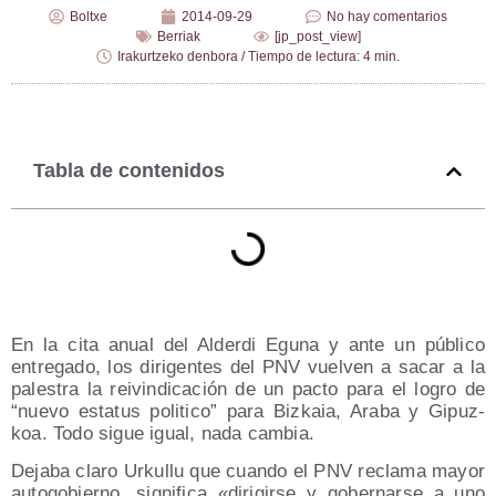
Boltxe
2014-09-29
No hay comentarios
Berriak
[jp_post_view]
Irakurtzeko denbora / Tiempo de lectura: 4 min.
Tabla de contenidos
En la cita anual del Alder­di Egu­na y ante un públi­co
entre­ga­do, los diri­gen­tes del PNV vuel­ven a sacar a la
pales­tra la rei­vin­di­ca­ción de un pac­to para el logro de
“nue­vo esta­tus poli­ti­co” para Biz­kaia, Ara­ba y Gipuz­
koa. Todo sigue igual, nada cambia.
Deja­ba cla­ro Urku­llu que cuan­do el PNV recla­ma mayor
auto­go­bierno, sig­ni­fi­ca «diri­gir­se y gober­nar­se a uno