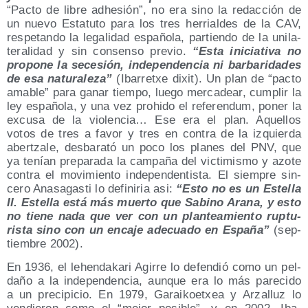
“Pac­to de libre adhe­sión”, no era sino la redac­ción de
un nue­vo Esta­tu­to para los tres herrial­des de la CAV,
res­pe­tan­do la lega­li­dad espa­ño­la, par­tien­do de la uni­la­
te­ra­li­dad y sin con­sen­so pre­vio.
“Esta ini­cia­ti­va no
pro­po­ne la sece­sión, inde­pen­den­cia ni bar­ba­ri­da­des
de esa natu­ra­le­za”
(Iba­rretxe dixit). Un plan de “pac­to
ama­ble” para ganar tiem­po, lue­go mer­ca­dear, cum­plir la
ley espa­ño­la, y una vez pro­hi­do el refe­ren­dum, poner la
excu­sa de la vio­len­cia… Ese era el plan. Aque­llos
votos de tres a favor y tres en con­tra de la izquier­da
aber­tza­le, des­ba­ra­tó un poco los pla­nes del PNV, que
ya tenían pre­pa­ra­da la cam­pa­ña del vic­ti­mis­mo y azo­te
con­tra el movi­mien­to inde­pen­den­tis­ta. El siem­pre sin­
ce­ro Ana­sa­gas­ti lo defi­ni­ria asi:
“Esto no es un Este­lla
II. Este­lla está más muer­to que Sabino Ara­na, y esto
no tie­ne nada que ver con un plan­tea­mien­to rup­tu­
ris­ta sino con un enca­je ade­cua­do en Espa­ña”
(sep­
tiem­bre 2002).
En 1936, el lehen­da­ka­ri Agi­rre lo defen­dió como un pel­
da­ño a la inde­pen­den­cia, aun­que era lo más pare­ci­do
a un pre­ci­pi­cio. En 1979, Garai­koetxea y Arza­lluz lo