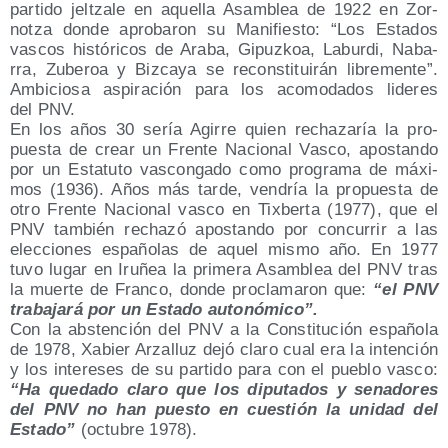
par­ti­do jel­tza­le en aque­lla Asam­blea de 1922 en Zor­
notza don­de apro­ba­ron su Mani­fies­to: “Los Esta­dos
vas­cos his­tó­ri­cos de Ara­ba, Gipuz­koa, Labur­di, Naba­
rra, Zube­roa y Biz­ca­ya se recons­ti­tui­rán libre­men­te”.
Ambi­cio­sa aspi­ra­ción para los aco­mo­da­dos lide­res
del PNV.
En los años 30 sería Agi­rre quien recha­za­ría la pro­
pues­ta de crear un Fren­te Nacio­nal Vas­co, apos­tan­do
por un Esta­tu­to vas­con­ga­do como pro­gra­ma de máxi­
mos (1936). Años más tar­de, ven­dría la pro­pues­ta de
otro Fren­te Nacio­nal vas­co en Tix­ber­ta (1977), que el
PNV tam­bién recha­zó apos­tan­do por con­cu­rrir a las
elec­cio­nes espa­ño­las de aquel mis­mo año. En 1977
tuvo lugar en Iru­ñea la pri­me­ra Asam­blea del PNV tras
la muer­te de Fran­co, don­de pro­cla­ma­ron que:
“el PNV
tra­ba­ja­rá por un Esta­do autonómico”.
Con la abs­ten­ción del PNV a la Cons­ti­tu­ción espa­ño­la
de 1978, Xabier Arza­lluz dejó cla­ro cual era la inten­ción
y los intere­ses de su par­ti­do para con el pue­blo vas­co:
“Ha que­da­do cla­ro que los dipu­tados y sena­do­res
del PNV no han pues­to en cues­tión la uni­dad del
Esta­do”
(octu­bre 1978).