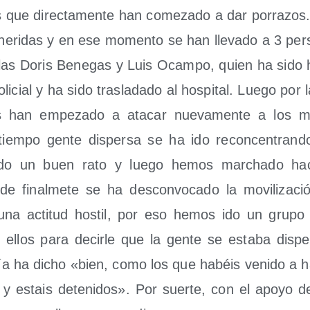
bios que direc­ta­men­te han come­za­do a dar porra­zos
 heri­das y en ese momen­to se han lle­va­do a 3 per­s
llas Doris Bene­gas y Luis Ocam­po, quien ha sido h
li­cial y ha sido tras­la­da­do al hos­pi­tal. Lue­go por
bios han empe­za­do a ata­car nue­va­men­te a los man
iem­po gen­te dis­per­sa se ha ido recon­cen­tran­d
do un buen rato y lue­go hemos mar­cha­do hac
de final­me­te se ha des­con­vo­ca­do la movi­li­za­ci
na acti­tud hos­til, por eso hemos ido un gru­po 
ellos para decir­le que la gen­te se esta­ba dis­pe
­cía ha dicho «bien, como los que habéis veni­do a h
s y estais dete­ni­dos». Por suer­te, con el apo­yo d