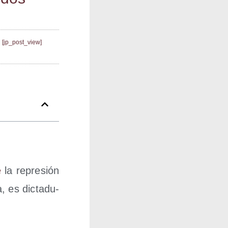
[jp_post_view]
e
la repre­sión
 es dic­ta­du­