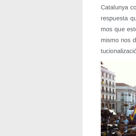
Cata­lun­ya c
res­pues­ta q
mos que esto
mis­mo nos da 
tu­cio­na­li­za