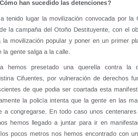
 ¿Cómo han suce­di­do las detenciones?
teni­do lugar la movi­li­za­ción con­vo­ca­da por la C
de la cam­pa­ña del Oto­ño Des­ti­tu­yen­te, con el obj
 la movi­li­za­ción popu­lar y poner en un pri­mer p
 la gen­te sal­ga a la calle.
 hemos pre­se­ta­do una que­re­lla con­tra la d
­ti­na Cifuen­tes, por vul­ne­ra­ción de dere­chos fun
cien­tes de que podia ser coar­ta­da esta mani­fes­
a­men­te la poli­cía inten­ta que la gen­te en las mani
gue a con­gre­gar­se. En todo caso unos cen­te­na­res
o nos hemos lle­ga­do a jun­tar para ir en mani­fes­ta
A los pocos metros nos hemos encon­tra­do con un