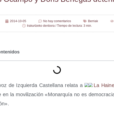
2014-10-05
No hay comentarios
Berriak
Irakurtzeko denbora / Tiempo de lectura: 3 min.
ontenidos
­voz de Izquier­da Cas­te­lla­na rela­ta a
La Hai­n
e en la movi­li­za­ción «Monar­quía no es demo­cra­cia,
ión».