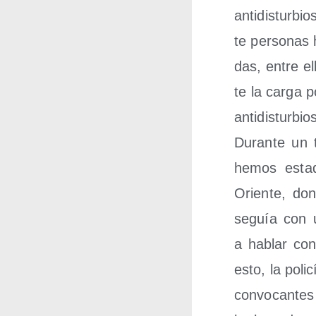
anti­dis­tur­
te per­so­nas
das, entre e
te la car­ga po
anti­dis­tur­
Duran­te un t
hemos esta­
Orien­te, don­
seguía con u
a hablar con 
esto, la poli
con­vo­can­te