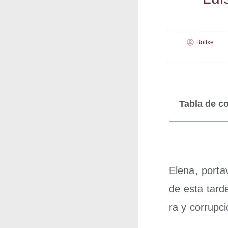
Boltxe
Tabla de c
Ele­na, por­ta
de esta tar­d
ra y corrupc