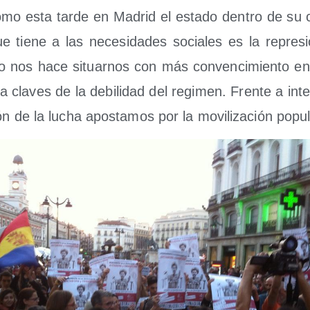
omo esta tar­de en Madrid el esta­do den­tro de su cri
ue tie­ne a las nece­si­da­des socia­les es la repre­s
 nos hace situar­nos con más con­ven­ci­mien­to en 
cla­ves de la debi­li­dad del regi­men. Fren­te a inten
­ción de la lucha apos­ta­mos por la movi­li­za­ción popu