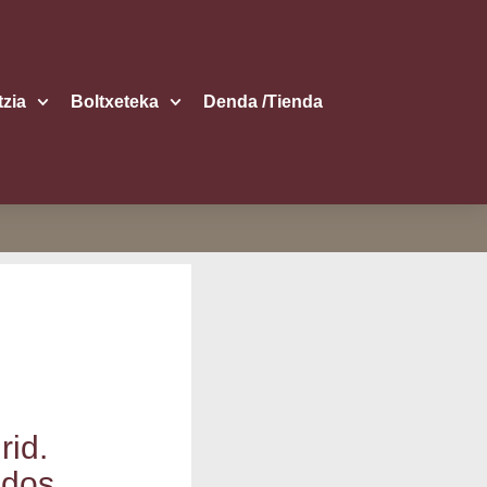
itzia
Boltxe­te­ka
Den­da /​Tien­da
rid.
idos