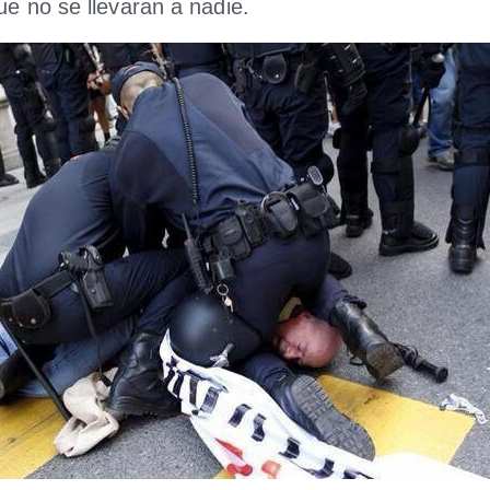
ue no se lle­va­ran a nadie.