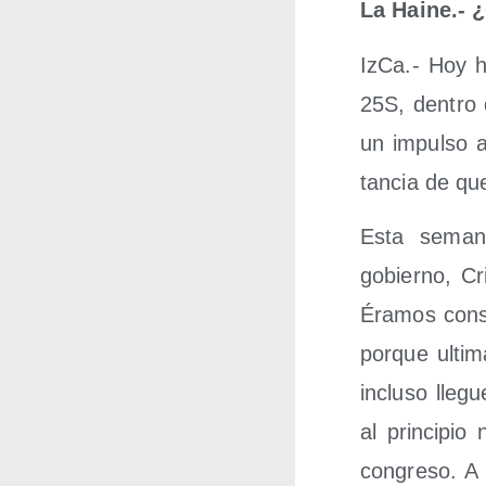
La Hai­ne.-
IzCa.- Hoy ha 
25S, den­tro 
un impul­so a
tan­cia de que
Esta sema­na
gobierno, Cris
Éra­mos cons­
por­que ulti­m
inclu­so lle­
al prin­ci­pi
con­gre­so. 