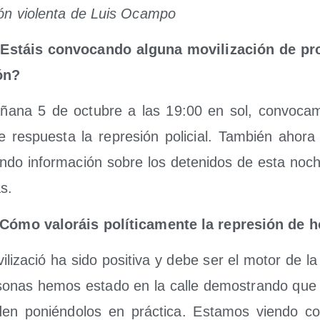
ión vio­len­ta de Luis Ocampo
Estáis con­vo­can­do algu­na movi­li­za­ción de pro­
ón?
ña­na 5 de octu­bre a las 19:00 en sol, con­vo­ca
de res­pues­ta la repre­sión poli­cial. Tam­bién aho­r
an­do infor­ma­ción sobre los dete­ni­dos de esta noch
s.
Cómo valo­ráis polí­ti­ca­men­te la repre­sión de 
­li­za­ció ha sido posi­ti­va y debe ser el motor de la
so­nas hemos esta­do en la calle demos­tran­do que 
den ponién­do­los en prác­ti­ca. Esta­mos vien­do 