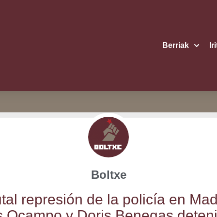
Berriak
Ir
Boltxe
­tal repre­sión de la poli­cía en Mad
s Ocam­po y Doris Bene­gas deten