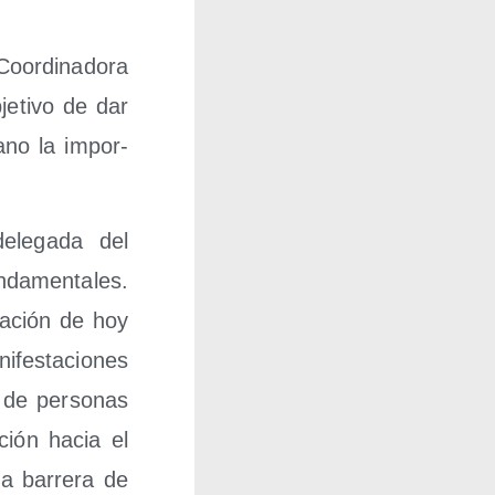
oor­di­na­do­ra
e­ti­vo de dar
lano la impor­
ele­ga­da del
­da­men­ta­les.
ta­ción de hoy
­fes­ta­cio­nes
 de per­so­nas
­ción hacia el
a barre­ra de