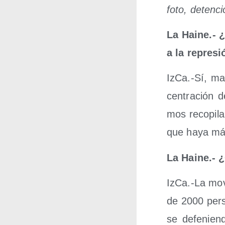
foto, deten­c
La Hai­ne.- ¿
a la represi
IzCa.-Sí, ma
cen­tra­ción 
mos reco­pi­l
que haya má
La Hai­ne.- ¿
IzCa.-La movi
de 2000 per­
se defe­nien­