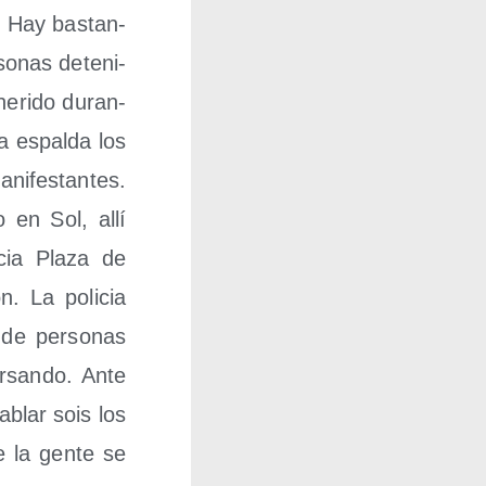
. Hay bas­tan­
o­nas dete­ni­
eri­do duran­
 la espal­da los
i­fes­tan­tes.
o en Sol, allí
ia Pla­za de
ón. La poli­cia
de per­so­nas
r­san­do. Ante
ablar sois los
e la gen­te se