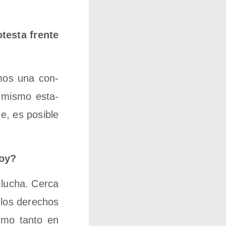
tes­ta fren­te
­mos una con­
a mis­mo esta­
e, es posi­ble
hoy?
 lucha. Cer­ca
los dere­chos
como tan­to en