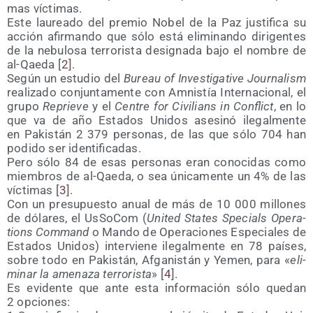
mas víctimas.
Este lau­rea­do del pre­mio Nobel de la Paz jus­ti­fi­ca su
acción afir­man­do que sólo está eli­mi­nan­do diri­gen­tes
de la nebu­lo­sa terro­ris­ta desig­na­da bajo el nom­bre de
al-Qae­da [
2
].
Según un estu­dio del
Bureau of Inves­ti­ga­ti­ve Jour­na­lism
rea­li­za­do con­jun­ta­men­te con Amnis­tía Inter­na­cio­nal, el
gru­po
Reprie­ve
y el
Cen­tre for Civi­lians in Con­flict
, en lo
que va de año Esta­dos Uni­dos ase­si­nó ile­gal­men­te
en Pakis­tán 2 379 per­so­nas, de las que sólo 704 han
podi­do ser identificadas.
Pero sólo 84 de esas per­so­nas eran cono­ci­das como
miem­bros de al-Qae­da, o sea úni­ca­men­te un 4% de las
víc­ti­mas [
3
].
Con un pre­su­pues­to anual de más de 10 000 millo­nes
de dóla­res, el UsSo­Com (
Uni­ted Sta­tes Spe­cials Ope­ra­
tions Com­mand
o Man­do de Ope­ra­cio­nes Espe­cia­les de
Esta­dos Uni­dos) inter­vie­ne ile­gal­men­te en 78 paí­ses,
sobre todo en Pakis­tán, Afga­nis­tán y Yemen, para «
eli­
mi­nar la ame­na­za terro­ris­ta
» [
4
].
Es evi­den­te que ante esta infor­ma­ción sólo que­dan
2 opciones: