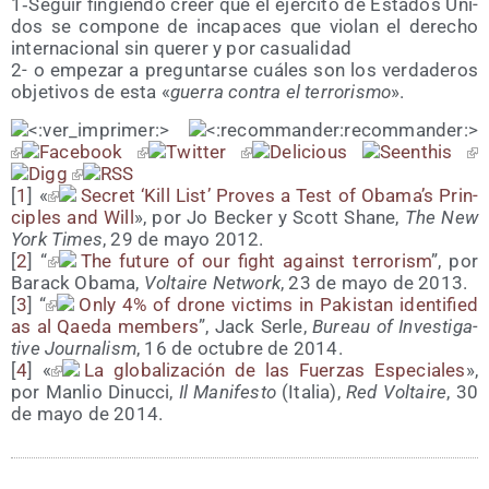
1‑Seguir fin­gien­do creer que el ejér­ci­to de Esta­dos Uni­
dos se com­po­ne de inca­pa­ces que vio­lan el dere­cho
inter­na­cio­nal sin que­rer y por casualidad
2- o empe­zar a pre­gun­tar­se cuá­les son los ver­da­de­ros
obje­ti­vos de esta «
gue­rra con­tra el terro­ris­mo
».
[
1
] «
Secret ‘Kill List’ Pro­ves a Test of Obama’s Prin­
ci­ples and Will
», por Jo Bec­ker y Scott Sha­ne,
The New
York Times
, 29 de mayo 2012.
[
2
] “
The futu­re of our fight against terro­rism
”, por
Barack Oba­ma,
Vol­tai­re Net­work
, 23 de mayo de 2013.
[
3
] “
Only 4% of dro­ne vic­tims in Pakis­tan iden­ti­fied
as al Qae­da mem­bers
”, Jack Ser­le,
Bureau of Inves­ti­ga­
ti­ve Jour­na­lism
, 16 de octu­bre de 2014.
[
4
] «
La glo­ba­li­za­ción de las Fuer­zas Espe­cia­les
»,
por Man­lio Dinuc­ci,
Il Mani­fes­to
(Ita­lia),
Red Vol­tai­re
, 30
de mayo de 2014.