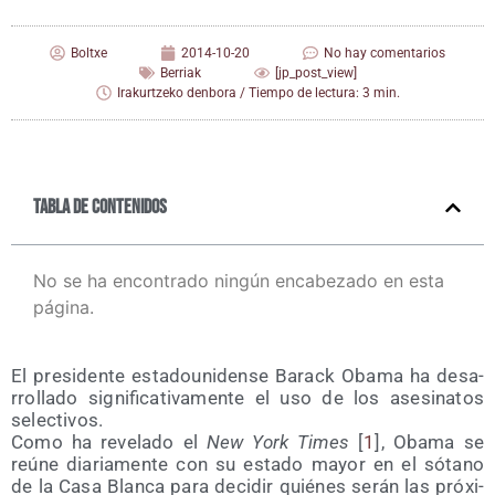
Boltxe
2014-10-20
No hay comentarios
Berriak
[jp_post_view]
Irakurtzeko denbora / Tiempo de lectura: 3 min.
Tabla de contenidos
No se ha encontrado ningún encabezado en esta
página.
El pre­si­den­te esta­dou­ni­den­se Barack Oba­ma ha desa­
rro­lla­do sig­ni­fi­ca­ti­va­men­te el uso de los ase­si­na­tos
selectivos.
Como ha reve­la­do el
New York Times
[
1
], Oba­ma se
reúne dia­ria­men­te con su esta­do mayor en el sótano
de la Casa Blan­ca para deci­dir quié­nes serán las pró­xi­