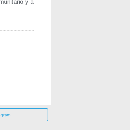
u­ni­ta­rio y a
egram