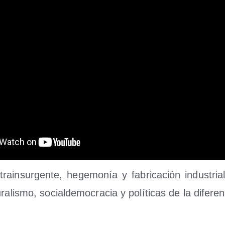
­tra­in­sur­gen­te, hege­mo­nía y fabri­ca­ción indus­tri
tu­ra­lis­mo, social­de­mo­cra­cia y polí­ti­cas de la difere