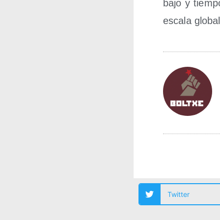
ba­jo y tiem­p
esca­la global
Twitter