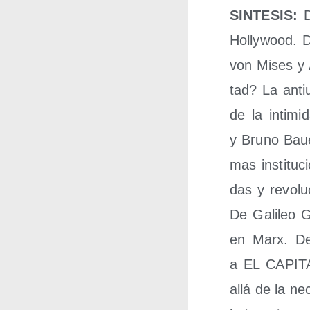
SINTESIS:
D
Holly­wood. 
von Mises y Al
tad? La anti­u
de la inti­mi
y Bruno Bauer.
mas ins­ti­tu­c
das y revo­lu­
De Gali­leo G
en Marx. 
a EL CAPITAL
allá de la nec