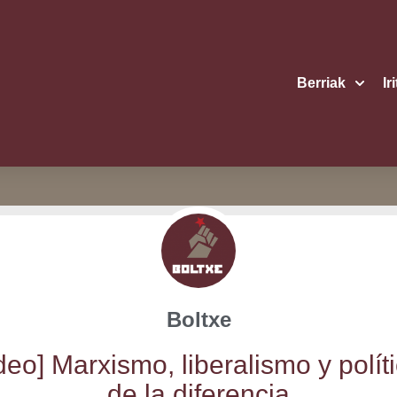
Berriak
Ir
Boltxe
eo] Mar­xis­mo, libe­ra­lis­mo y polí­t
de la diferencia