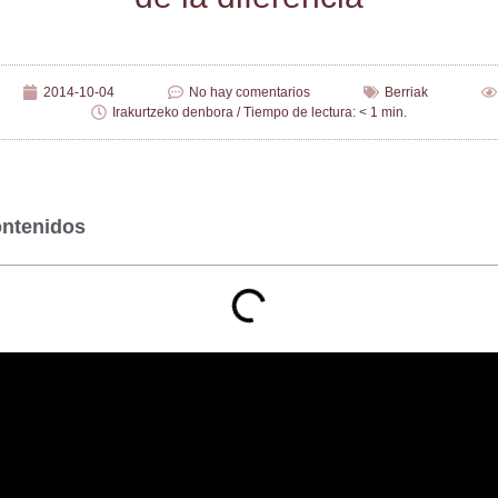
2014-10-04
No hay comentarios
Berriak
Irakurtzeko denbora / Tiempo de lectura: < 1 min.
ontenidos