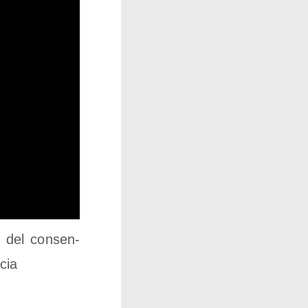
al del con­sen­
ncia