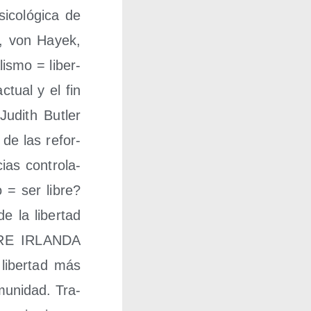
­co­ló­gi­ca de
n, von Hayek,
lis­mo = liber­
actual y el fin
 Judith Butler
e de las refor­
cias con­tro­la­
io = ser libre?
e la liber­tad
RE IRLANDA
liber­tad más
mu­ni­dad. Tra­