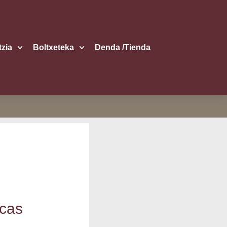
itzia
Boltxe­te­ka
Den­da /​Tien­da
i­cas