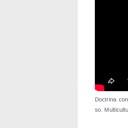
Doc­tri­na con
so. Mul­ti­cul­