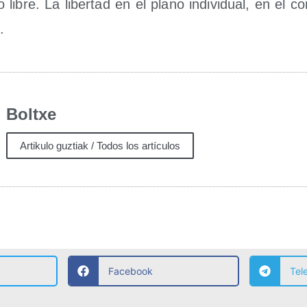
o libre. La liber­tad en el plano indi­vi­dual, en el com
.
Boltxe
Artikulo guztiak / Todos los artículos
Facebook
Tel