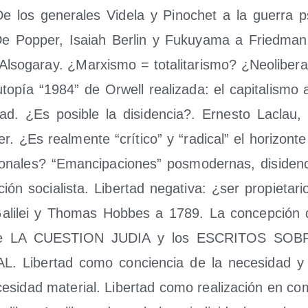
e los gene­ra­les Vide­la y Pino­chet a la gue­rra psi
De Pop­per, Isaiah Ber­lin y Fuku­ya­ma a Fried­ma
so­ga­ray. ¿Mar­xis­mo = tota­li­ta­ris­mo? ¿Neo­li­be­ra­
to­pía “1984” de Orwell rea­li­za­da: el capi­ta­lis­mo 
­dad. ¿Es posi­ble la disi­den­cia?. Ernes­to Laclau,
 ¿Es real­men­te “crí­ti­co” y “radi­cal” el hori­zon­t
io­na­les? “Eman­ci­pa­cio­nes” pos­mo­der­nas, disi­den­
ción socia­lis­ta. Liber­tad nega­ti­va: ¿ser pro­pie­ta­r
ali­lei y Tho­mas Hob­bes a 1789. La con­cep­ción d
De LA CUESTION JUDIA y los ESCRITOS SOB
. Liber­tad como con­cien­cia de la nece­si­dad y 
e­si­dad mate­rial. Liber­tad como rea­li­za­ción en co