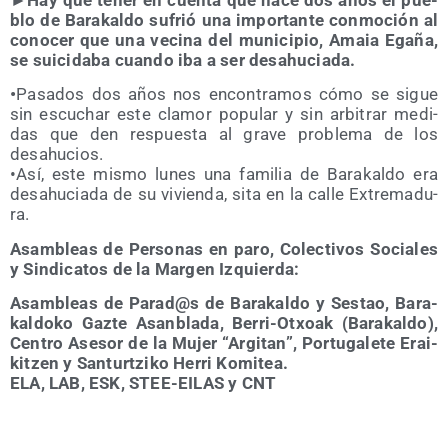
blo de Bara­kal­do sufrió una impor­tan­te con­mo­ción al
cono­cer que una veci­na del muni­ci­pio, Amaia Ega­ña,
se sui­ci­da­ba cuan­do iba a ser desahuciada.
•
Pasa­dos dos años nos encon­tra­mos cómo se sigue
sin escu­char este cla­mor popu­lar y sin arbi­trar medi­
das que den res­pues­ta al gra­ve pro­ble­ma de los
desahucios.
•Así, este mis­mo lunes una fami­lia de Bara­kal­do era
desahu­cia­da de su vivien­da, sita en la calle Extre­ma­du­
ra.
Asam­bleas de Per­so­nas en paro, Colec­ti­vos Socia­les
y Sin­di­ca­tos de la Mar­gen Izquierda:
Asam­bleas de Parad@s de Bara­kal­do y Ses­tao, Bara­
kal­do­ko Gaz­te Asan­bla­da, Berri-Otxoak (Bara­kal­do),
Cen­tro Ase­sor de la Mujer “Argi­tan”, Por­tu­ga­le­te Erai­
kitzen y San­tur­tzi­ko Herri Komitea.
ELA, LAB, ESK, STEE-EILAS y CNT