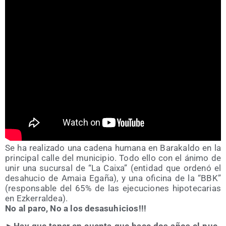
Se ha rea­li­za­do una cade­na huma­na en Bara­kal­do en la
prin­ci­pal calle del muni­ci­pio. Todo ello con el áni­mo de
unir una sucur­sal de “La Cai­xa” (enti­dad que orde­nó el
desahu­cio de Amaia Ega­ña), y una ofi­ci­na de la “BBK”
(res­pon­sa­ble del 65% de las eje­cu­cio­nes hipo­te­ca­rias
en Ezkerraldea).
No al paro, No a los desasuhicios!!!
►
Hay que tener en cuen­ta que hace dos años el pue­