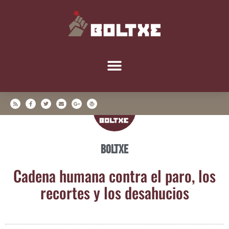
Boltxe
Cade­na huma­na con­tra el paro, los
recor­tes y los desahucios