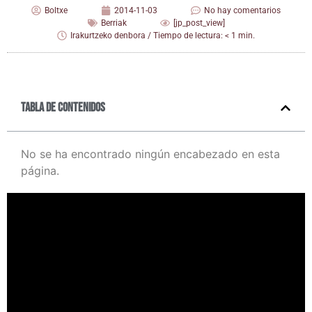
Boltxe
2014-11-03
No hay comentarios
Berriak
[jp_post_view]
Irakurtzeko denbora / Tiempo de lectura: < 1 min.
Tabla de contenidos
No se ha encontrado ningún encabezado en esta
página.