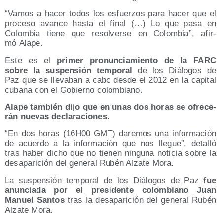
“Vamos a hacer todos los esfuer­zos para hacer que el
pro­ce­so avan­ce has­ta el final (…) Lo que pasa en
Colom­bia tie­ne que resol­ver­se en Colom­bia”, afir­
mó Alape.
Este es el
pri­mer pro­nun­cia­mien­to de la FARC
sobre la sus­pen­sión tem­po­ral
de los Diá­lo­gos de
Paz que se lle­va­ban a cabo des­de el 2012 en la capi­tal
cuba­na con el Gobierno colombiano.
Ala­pe tam­bién dijo que en unas dos horas se ofre­ce­
rán nue­vas declaraciones.
“En dos horas (16H00 GMT) dare­mos una infor­ma­ción
de acuer­do a la infor­ma­ción que nos lle­gue”, deta­lló
tras haber dicho que no tie­nen nin­gu­na noti­cia sobre la
des­apa­ri­ción del gene­ral Rubén Alza­te Mora.
La sus­pen­sión tem­po­ral de los Diá­lo­gos de Paz
fue
anun­cia­da por el pre­si­den­te colom­biano Juan
Manuel San­tos
tras la des­apa­ri­ción del gene­ral Rubén
Alza­te Mora.