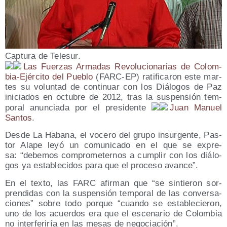
Cap­tu­ra de Telesur.
Las Fuer­zas Arma­das Revo­lu­cio­na­rias de Colom­
bia-Ejér­ci­to del Pue­blo
(FARC-EP) rati­fi­ca­ron este mar­
tes su volun­tad de con­ti­nuar con los Diá­lo­gos de Paz
ini­cia­dos en octu­bre de 2012, tras la sus­pen­sión tem­
po­ral anun­cia­da por el pre­si­den­te
Juan Manuel
San­tos
.
Des­de La Haba­na, el voce­ro del gru­po insur­gen­te, Pas­
tor Ala­pe leyó un comu­ni­ca­do en el que se expre­
sa: “debe­mos com­pro­me­ter­nos a cum­plir con los diá­lo­
gos ya esta­ble­ci­dos para que el pro­ce­so avance”.
En el tex­to, las FARC afir­man que “se sin­tie­ron sor­
pren­di­das con la sus­pen­sión tem­po­ral de las con­ver­sa­
cio­nes” sobre todo por­que “cuan­do se esta­ble­cie­ron,
uno de los acuer­dos era que el esce­na­rio de Colom­bia
no inter­fe­ri­ría en las mesas de negociación”.