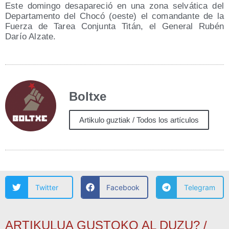
Este domin­go des­apa­re­ció en una zona sel­vá­ti­ca del
Depar­ta­men­to del Cho­có (oes­te) el coman­dan­te de la
Fuer­za de Tarea Con­jun­ta Titán, el Gene­ral Rubén
Darío Alzate.
Boltxe
Artikulo guztiak / Todos los artículos
Twitter
Facebook
Telegram
ARTIKULUA GUSTOKO AL DUZU? /