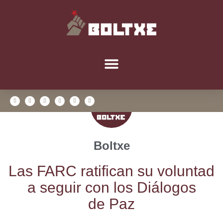
Boltxe
Las FARC rati­fi­can su volun­tad
a seguir con los Diá­lo­gos
de Paz