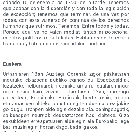
sába­do 10 de enero a las 17:30 de la tar­de. Tene­mos
que aca­bar con la dis­per­sión y con toda la legis­la­ción
de excep­ción; tene­mos que ter­mi­nar, de una vez por
todas, con esta vul­ne­ra­ción con­ti­nua de los dere­chos
huma­nos que sufri­mos. Tene­mos. Entre todos y todas.
Por­que aquí ya no valen medias tin­tas ni posi­cio­na­
mien­tos polí­ti­cos o par­ti­dis­tas. Habla­mos de dere­chos
huma­nos y habla­mos de escán­da­los jurídicos.
Eus­ke­ra
Urta­rri­la­ren 13an Auzi­te­gi Gore­nak zigor pila­ke­ta­ren
ingu­ru­ko ebaz­pe­na publi­ko egin­go du. Espetxeal­diak
luzatze­ko hel­bu­rua­re­kin egi­ni­ko ama­rru lega­la­ren ingu­
ru­ko epaia hain zuzen. Urta­rri­la­ren 13an, hurren­go
astear­tean, Espai­nia­ko Errei­nuak, bes­te behin, tran­pa
eta ama­rruen alde­ko apus­tua egi­ten duen ala ez jakin­
go dugu. Tran­pen alde egin deza­ke ala, behin­goa­ga­tik,
sal­bues­pen neu­rriak deu­sez­tatzen hasi dai­te­ke. Giza
esku­bi­deen erres­pe­tua­ren alde egin ala Euro­pa­ko lege
bati muzin egin; hor­tan dago, bada, gakoa.