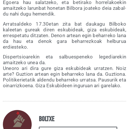
Egoe­ra hau salatze­ko, eta beti­ra­ko horre­la­koe­kin
amaitze­ko larun­bat hone­tan Bil­bo­ra joa­te­ko deia zabal­
du nahi dugu hemendik.
Arratsal­de­ko 17.30etan zita bat dau­ka­gu Bil­bo­ko
kalee­tan gureak diren esku­bi­deak, giza esku­bi­deak,
erres­pe­ta­tu ditza­ten. Denon artean egin beha­rre­ko lana
da hau eta denok gara beha­rrez­koak hel­bu­rua
erdiesteko.
Dis­per­tsioa­re­kin eta sal­bues­pe­ne­ko lege­dia­re­kin
amaitze­ko unea da.
Uneo­ro ari dira gure giza esku­bi­deak urratzen. Noiz
arte? Guz­tion artean egin beha­rre­ko lana da. Guz­tio­na.
Poli­ti­ke­rie­ta­tik alden­du beha­rre­ko urrat­sa. Pau­su­rik eta
oina­rriz­koe­na. Giza Esku­bi­deen ingu­ruan ari garelako.
Boltxe