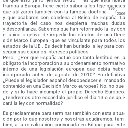
de que esto ya lo hemos vivi­do. Y es que esta nue­va
tram­pa a Euro­pa, tie­ne cier­to sabor a los teje-mane­jes
196
que uti­li­za­ron tam­bién con la famo­sa doc­tri­na
⁄
2006
y que aca­ba­ron con con­de­na al Rei­no de Espa­ña. La
tra­yec­to­ria del caso nos des­pier­ta muchas dudas
y des­con­fian­za. Sabe­mos que han refor­ma­do la ley con
el úni­co obje­ti­vo de impe­dir los efec­tos de una Deci­
sión Mar­co Euro­pea ‑que es vin­cu­lan­te para todos los
esta­dos de la UE-. Es decir han bur­la­do la ley para con­
se­guir sus espu­rios intere­ses políticos.
Pero… ¿Por qué Espa­ña actuó con tan­ta len­ti­tud en la
obli­ga­to­ria incor­po­ra­ción a su orde­na­mien­to nor­ma­ti­vo
interno de una legis­la­ción euro­pea que debía haber
incor­po­ra­do antes de agos­to de 2010? En defi­ni­ti­va
¿Pue­de el legis­la­dor espa­ñol des­obe­de­cer el man­da­do
con­te­ni­do en una Deci­sión Mar­co euro­pea? No, no pue­
de y si lo hace incum­ple el pro­pio Dere­cho Euro­peo.
¿Ten­dre­mos otro escán­da­lo jurí­di­co el día 13 o se apli­
ca­rá la ley con normalidad?
Es pre­ci­sa­men­te para ter­mi­nar tam­bién con esta situa­
ción por lo que noso­tros y noso­tras acu­di­re­mos, tam­
bién, a la movi­li­za­ción con­vo­ca­da en Bil­bao para este