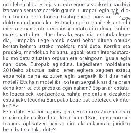
gun lehen aldia. «Deja vu» edo egoe­ra kon­kre­tu hau bizi
iza­na­ren sen­tsa­zioa­re­kin gau­de. Euro­pa­ri egin nahi dio­
196
ten tran­pa berri honen has­ta­pe­ne­ko pau­sua
⁄
2006
dok­tri­nan dagoe­la­ko. Estras­bur­go­ko epai­leek astin­du
ede­rra eman zio­ten espai­niar esta­tua­ri orduan. Gober­
nuak onar­tu berri duen beza­la, espai­niar esta­tu­ko lege­
dia, Euro­pa­ko Lege batek eka­rri behar dituen onu­rak
ber­tan behe­ra uzte­ko mol­da­tu nahi dute. Korri­ka eta
pre­sa­ka, men­de­kua hel­bu­ru, legeak euren intere­se­ta­ra­
ko mol­da­tu zituz­ten orduan eta orain­goan igua­la egin
nahi dute. Euro­pak agin­du­ta, Lege­dia­ren mol­da­ke­ta
2010eko abuz­tua baino lehen egi­te­ra zegoen esta­tu
espai­no­la bai­na ez zuten egin, zer­ga­tik ibi­li dira hain
motel? Eta hain motel ibi­li ostean zer­ga­tik ari dira orain
dena korri­ka eta pre­sa­ka egin nahian? Espa­niar esta­tu­
ko lege­gi­leek, kon­tzien­te­ki, nahi­ta, mol­da­tu al deza­ke­te
espa­nia­ko lege­dia Euro­pa­ko Lege bat betetzea eki­di­te­
ko? Ez.
Ezin dute. Eta hori egi­nez gero, Euro­pa­ko Zuzen­bi­dea­ri
muzin egi­ten ari­ko dira. Urta­rri­la­ren 13an, legea nor­mal­
ta­su­nez apli­katzen hasi­ko dira ala eskan­da­lu juri­di­ko
berri bat sor­tu­ko dute?