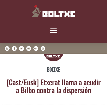
Boltxe
[Cast/​Eusk] Etxe­rat lla­ma a acu­dir
a Bil­bo con­tra la dispersión