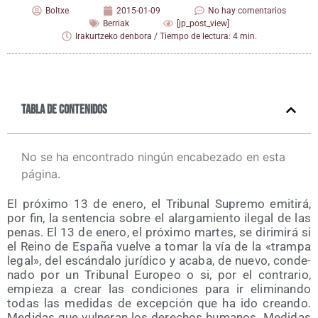
Boltxe
2015-01-09
No hay comentarios
Berriak
[jp_post_view]
Irakurtzeko denbora / Tiempo de lectura: 4 min.
Tabla de contenidos
No se ha encontrado ningún encabezado en esta
página.
El pró­xi­mo 13 de enero, el Tri­bu­nal Supre­mo emi­ti­rá,
por fin, la sen­ten­cia sobre el alar­ga­mien­to ile­gal de las
penas. El 13 de enero, el pró­xi­mo mar­tes, se diri­mi­rá si
el Rei­no de Espa­ña vuel­ve a tomar la vía de la «tram­pa
legal», del escán­da­lo jurí­di­co y aca­ba, de nue­vo, con­de­
na­do por un Tri­bu­nal Euro­peo o si, por el con­tra­rio,
empie­za a crear las con­di­cio­nes para ir eli­mi­nan­do
todas las medi­das de excep­ción que ha ido crean­do.
Medi­das que vul­ne­ran los dere­chos huma­nos. Medi­das