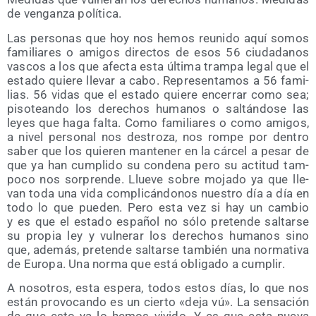
de ven­gan­za política.
Las per­so­nas que hoy nos hemos reu­ni­do aquí somos
fami­lia­res o ami­gos direc­tos de esos 56 ciu­da­da­nos
vas­cos a los que afec­ta esta últi­ma tram­pa legal que el
esta­do quie­re lle­var a cabo. Repre­sen­ta­mos a 56 fami­
lias. 56 vidas que el esta­do quie­re ence­rrar como sea;
piso­tean­do los dere­chos huma­nos o sal­tán­do­se las
leyes que haga fal­ta. Como fami­lia­res o como ami­gos,
a nivel per­so­nal nos des­tro­za, nos rom­pe por den­tro
saber que los quie­ren man­te­ner en la cár­cel a pesar de
que ya han cum­pli­do su con­de­na pero su acti­tud tam­
po­co nos sor­pren­de. Llue­ve sobre moja­do ya que lle­
van toda una vida com­pli­cán­do­nos nues­tro día a día en
todo lo que pue­den. Pero esta vez si hay un cam­bio
y es que el esta­do espa­ñol no sólo pre­ten­de sal­tar­se
su pro­pia ley y vul­ne­rar los dere­chos huma­nos sino
que, ade­más, pre­ten­de sal­tar­se tam­bién una nor­ma­ti­va
de Euro­pa. Una nor­ma que está obli­ga­do a cumplir.
A noso­tros, esta espe­ra, todos estos días, lo que nos
están pro­vo­can­do es un cier­to «deja vú». La sen­sa­ción