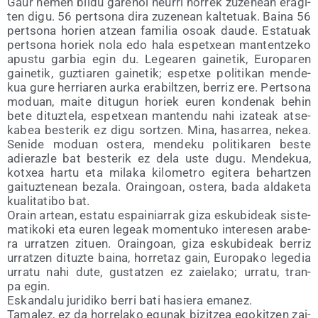
Gaur hemen bil­du gare­noi neu­rri horrek zuze­nean era­gi­
ten digu. 56 per­tso­na dira zuze­nean kal­te­tuak. Bai­na 56
per­tso­na horien atzean fami­lia osoak dau­de. Esta­tuak
per­tso­na horiek nola edo hala espetxean man­ten­tze­ko
apus­tu gar­bia egin du. Legea­ren gai­ne­tik, Euro­pa­ren
gai­ne­tik, guz­tia­ren gai­ne­tik; espetxe poli­ti­kan men­de­
kua gure herria­ren aur­ka era­bil­tzen, berriz ere. Per­tso­na
moduan, mai­te ditu­gun horiek euren kon­de­nak behin
bete dituz­te­la, espetxean man­ten­du nahi iza­teak atse­
ka­bea bes­te­rik ez digu sor­tzen. Mina, hasa­rrea, nekea.
Seni­de moduan oste­ra, men­de­ku poli­ti­ka­ren bes­te
adie­raz­le bat bes­te­rik ez dela uste dugu. Men­de­kua,
kotxea har­tu eta mila­ka kilo­me­tro egi­te­ra behar­tzen
gai­tuz­te­nean beza­la. Orain­goan, oste­ra, bada alda­ke­ta
kua­li­ta­ti­bo bat.
Orain artean, esta­tu espai­nia­rrak giza esku­bi­deak sis­te­
ma­ti­ko­ki eta euren legeak momen­tu­ko intere­sen ara­be­
ra urratzen zituen. Orain­goan, giza esku­bi­deak berriz
urratzen dituz­te bai­na, horre­taz gain, Euro­pa­ko lege­dia
urra­tu nahi dute, gus­tatzen ez zaie­la­ko; urra­tu, tran­
pa egin.
Eskan­da­lu juri­di­ko berri bati hasie­ra emanez.
Tama­lez, ez da horre­la­ko egu­nak bizitzea ego­kitzen zai­