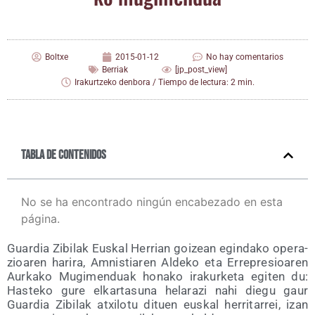
Boltxe
2015-01-12
No hay comentarios
Berriak
[jp_post_view]
Irakurtzeko denbora / Tiempo de lectura: 2 min.
Tabla de contenidos
No se ha encontrado ningún encabezado en esta
página.
Guar­dia Zibi­lak Eus­kal Herrian goi­zean egin­da­ko ope­ra­
zioa­ren hari­ra, Amnis­tia­ren Alde­ko eta Erre­pre­sioa­ren
Aur­ka­ko Mugi­men­duak hona­ko ira­kur­ke­ta egi­ten du:
Has­te­ko gure elkar­ta­su­na hela­ra­zi nahi die­gu gaur
Guar­dia Zibi­lak atxi­lo­tu dituen eus­kal herri­ta­rrei, izan