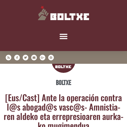
Boltxe
[Eus/​Cast] Ante la ope­ra­ción con­tra
l@s abogad@s vasc@s- Amnis­tia­
ren alde­ko eta erre­pre­sioa­ren aur­ka­
ko mugimendua