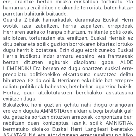
ere, oraintxe ber­tan mila­ka eus­kal­dun tor­tu­ra­tu eta
hamar­na­ka erail dituen era­kun­de terro­ris­ta baten hatza­
pa­rre­tan bahi­tu­rik baitaude.
Guar­dia Zibi­lak hamar­ka­dak dara­matza Eus­kal Herri
oso­tik izua zabal­tzen, herria zapal­tzen, erre­pi­deak
Herria­ren aur­ka­ko tran­pa bihur­tzen, mili­tan­te poli­ti­koak
atxi­lotzen, tor­tu­raz­ten eta erail­tzen. Eus­kal Herriak ez
ditu behar eta soi­lik guz­tion borro­ka­ren bitar­tez lor­tu­ko
dugu herri­tik botatzea. Ezin dugu etor­ki­zu­ne­ko Eus­kal
Herria iru­di­ka­tu indar arma­tu espai­nol eta fran­tse­sak
ber­tan dituz­ten egi­tu­rak disol­ba­tu gabe. ALDE
HEMENDIK! Era berean ez dugu onar­tzen eus­kal erre­
pre­sa­lia­tu poli­ti­koe­ki­ko elkar­ta­su­na sus­tatzea deli­tu
bihur­tzea. Ez da soi­lik Herria­ren esku­bi­de bat erre­pre­
sa­lia­tu poli­ti­koak babes­tea, bete­behar lagae­zi­na bai­zik.
Hor­taz, gaur atxi­lo­tu­ta­koen bereha­la­ko aska­ta­su­na
exijitzen dugu.
Bukatze­ko, honi guz­tia­ri gehi­tu nahi dio­gu orain­goan
ere ezin dugu­la AMNIS­TIA­ren alda­rria begi bis­ta­tik gal­
du, gataz­ka sor­tzen dituz­ten arra­zoiak kon­pon­tzea bar­
ne­bil­tzen duen kon­tzep­tua iza­nik, soi­lik AMNIS­TIAk
ber­ma­tu­ko dio­la­ko Eus­kal Herri Lan­gi­lea­ri bene­ta­ko
ASKATASUNA eta etor­ki­zu­nean erre­pre­sa­lia­tu poli­ti­ko