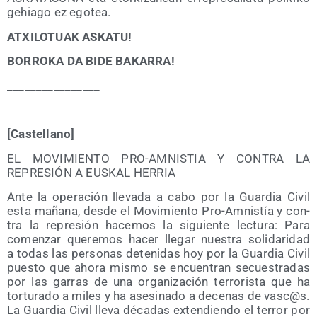
gehia­go ez egotea.
ATXILOTUAK ASKATU!
BORROKA DA BIDE BAKARRA!
_​_​
_​_​_​_​_​_​_​_​_​_​_​_​_​_​
[Cas­te­llano]
EL MOVIMIENTO PRO-AMNISTIA Y CONTRA LA
REPRESIÓN A EUSKAL HERRIA
Ante la ope­ra­ción lle­va­da a cabo por la Guar­dia Civil
esta maña­na, des­de el Movi­mien­to Pro-Amnis­tía y con­
tra la repre­sión hace­mos la siguien­te lec­tu­ra: Para
comen­zar que­re­mos hacer lle­gar nues­tra soli­da­ri­dad
a todas las per­so­nas dete­ni­das hoy por la Guar­dia Civil
pues­to que aho­ra mis­mo se encuen­tran secues­tra­das
por las garras de una orga­ni­za­ción terro­ris­ta que ha
tor­tu­ra­do a miles y ha ase­si­na­do a dece­nas de vasc@s.
La Guar­dia Civil lle­va déca­das exten­dien­do el terror por