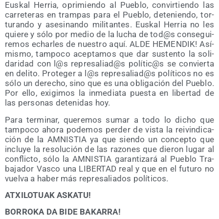
Eus­kal Herria, opri­mien­do al Pue­blo, con­vir­tien­do las
carre­te­ras en tram­pas para el Pue­blo, dete­nien­do, tor­
tu­ran­do y ase­si­nan­do mili­tan­tes. Eus­kal Herria no les
quie­re y sólo por medio de la lucha de tod@s con­se­gui­
re­mos echar­les de nues­tro aquí. ALDE HEMENDIK! Así­
mis­mo, tam­po­co acep­ta­mos que dar sus­ten­to la soli­
da­ri­dad con l@s represaliad@s polític@s se con­vier­ta
en deli­to. Pro­te­ger a l@s represaliad@s polí­ti­cos no es
sólo un dere­cho, sino que es una obli­ga­ción del Pue­blo.
Por ello, exi­gi­mos la inme­dia­ta pues­ta en liber­tad de
las per­so­nas dete­ni­das hoy.
Para ter­mi­nar, que­re­mos sumar a todo lo dicho que
tam­po­co aho­ra pode­mos per­der de vis­ta la rei­vin­di­ca­
ción de la AMNISTIA ya que sien­do un con­cep­to que
inclu­ye la reso­lu­ción de las razo­nes que die­ron lugar al
con­flic­to, sólo la AMNISTIA garan­ti­za­rá al Pue­blo Tra­
ba­ja­dor Vas­co una LIBERTAD real y que en el futu­ro no
vuel­va a haber más repre­sa­lia­dos políticos.
ATXILOTUAK ASKATU!
BORROKA DA BIDE BAKARRA!