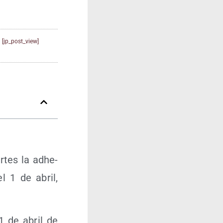
[jp_post_view]
r­tes la adhe­
el 1 de abril,
 1 de abril de