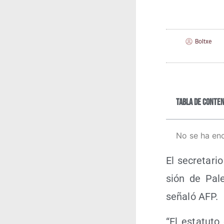
Boltxe
Tabla de conten
No se ha en
El secre­ta­r
sión de Pales
seña­ló AFP.
“El esta­tu­t