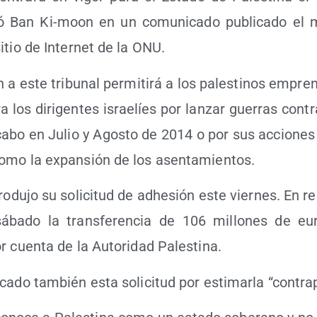
mó Ban Ki-moon en un comu­ni­ca­do publi­ca­do el m
sitio de Inter­net de la ONU.
a este tri­bu­nal per­mi­ti­rá a los pales­ti­nos empre
ra los diri­gen­tes israe­líes por lan­zar gue­rras co
a cabo en Julio y Agos­to de 2014 o por sus accio­nes
 como la expan­sión de los asentamientos.
tro­du­jo su soli­ci­tud de adhe­sión este vier­nes. En re
 sába­do la trans­fe­ren­cia de 106 millo­nes de e
or cuen­ta de la Auto­ri­dad Palestina.
ca­do tam­bién esta soli­ci­tud por esti­mar­la “con­tra­