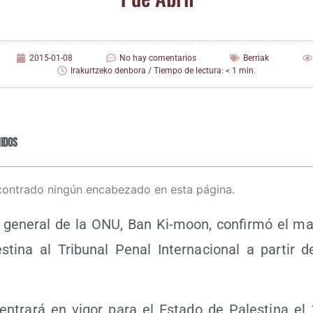
2015-01-08
No hay comentarios
Berriak
Irakurtzeko denbora / Tiempo de lectura: < 1 min.
idos
contrado ningún encabezado en esta página.
io gene­ral de la ONU, Ban Ki-moon, con­fir­mó el ma
­ti­na al Tri­bu­nal Penal Inter­na­cio­nal a par­tir d
o entra­rá en vigor para el Esta­do de Pales­ti­na el