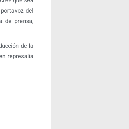
o cree que sea
por­ta­voz del
da de pren­sa,
duc­ción de la
n repre­sa­lia