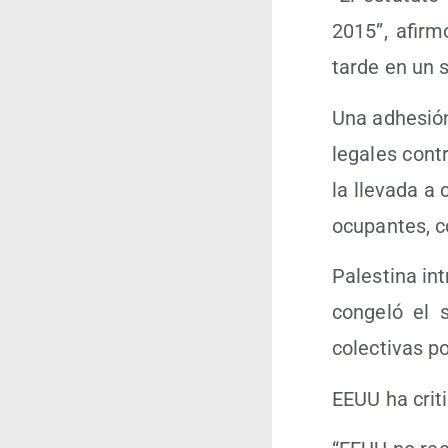
2015”, afir­
tar­de en un 
Una adhe­sión 
lega­les con­t
la lle­va­da 
ocu­pan­tes,
Pales­ti­na in
con­ge­ló el
colec­ti­vas p
EEUU ha cri­ti­