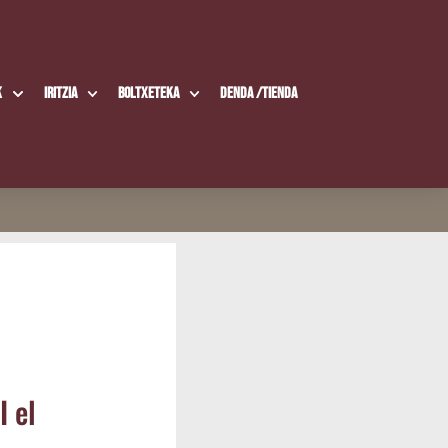
k
Iritzia
Boltxe­te­ka
Den­da /​Tien­da
I el