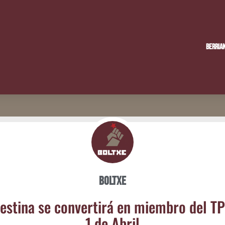
Berria
Boltxe
es­ti­na se con­ver­ti­rá en miem­bro del TP
1 de Abril