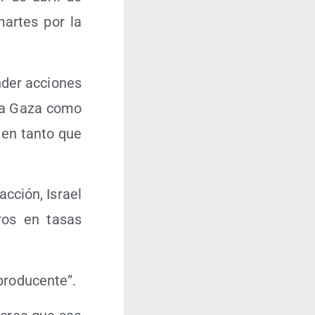
ar­tes por la
n­der accio­nes
n­tra Gaza como
 en tan­to que
ac­ción, Israel
uros en tasas
pro­du­cen­te”.