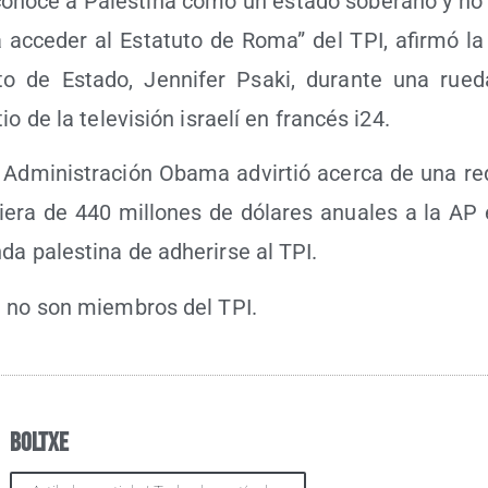
­no­ce a Pales­ti­na como un esta­do sobe­rano y n
ra acce­der al Esta­tu­to de Roma” del TPI, afir­mó la 
to de Esta­do, Jen­ni­fer Psa­ki, duran­te una rue­
io de la tele­vi­sión israe­lí en fran­cés i24.
a Admi­nis­tra­ción Oba­ma advir­tió acer­ca de una re
cie­ra de 440 millo­nes de dóla­res anua­les a la AP e
a pales­ti­na de adhe­rir­se al TPI.
U no son miem­bros del TPI.
Boltxe