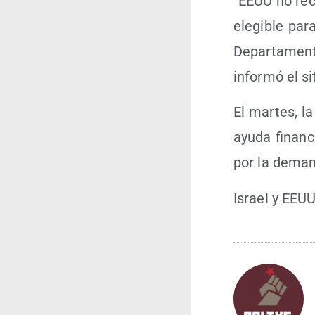
“EEUU no reco
ele­gi­ble pa
Depar­ta­men­
infor­mó el sit
El mar­tes, l
ayu­da finan­
por la deman­d
Israel y EEU