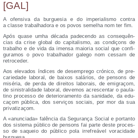
[GAL]
A ofen­si­va da bur­gue­sia e do impe­ria­lis­mo con­tra
a clas­se tra­balha­do­ra e os povos semelha nom ter fim.
Após qua­se umha déca­da pade­cen­do as con­se­quên­
cias da cri­se glo­bal do capi­ta­lis­mo, as con­diçons de
tra­balho e de vida da imen­sa maio­ria social que con­fi­
gu­ra­mos o povo tra­balha­dor gale­go nom ces­sam de
retroceder.
Aos ele­va­dos índi­ces de des­em­pre­go cró­ni­co, de pre­
ca­rie­da­de labo­ral, de bai­xos salá­rios, de pen­sons de
misé­ria, de per­da de direi­tos labo­rais, de emi­graçom,
de sinis­tra­li­da­de labo­ral, deve­mos acres­cen­tar o pau­la­
tino pro­ces­so de dete­rio­ra­men­to da sani­da­de, da edu­
caçom públi­ca, dos ser­viços sociais, por mor da sua
privatizaçom.
A «anun­cia­da» falên­cia da Segu­ra­nça Social e por­tan­to
dos sis­te­ma públi­co de pen­sons fai par­te des­te pro­ces­
so de saqueio do públi­co pola irre­freá­vel vora­ci­da­de
burguesa.