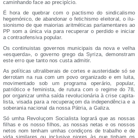
caminhan­do face ao precipício.
É hora de que­brar com o pac­tis­mo do sin­di­ca­lis­mo
hege­mó­ni­co, de aban­do­nar o feti­chis­mo elei­to­ral, o ilu­
sio­nis­mo de que maio­rias arit­mé­ti­cas par­la­men­ta­res ao
PP som a úni­ca via para recu­pe­rar o per­di­do e ini­ciar
a con­tra­ofen­si­va popular.
Os con­ti­nuis­tas gover­nos muni­ci­pais da nova e velha
«esquer­da», o governo gre­go da Syri­za, demons­tram
este erro que tan­to nos cus­ta admitir.
As polí­ti­cas ultra­li­be­rais de cor­tes e aus­te­ri­da­de só se
derro­tam na rua com um povo orga­ni­za­do e em lui­ta,
movi­men­ta­do sob um pro­gra­ma ope­rá­rio, popu­lar,
patrió­ti­co e femi­nis­ta, de rutu­ra com o regi­me do 78,
por orga­ni­zar umha saí­da revo­lu­cio­ná­ria à cri­se capi­ta­
lis­ta, visa­da para a recu­pe­raçom da inde­pen­dên­cia e a
sobe­ra­nia nacio­nal da nos­sa Pátria, a Galiza.
Só umha Revo­luçom Socia­lis­ta logra­rá que as nos­sas
filhas e os nos­so filhos, as nos­sas netas e os nos­sos
netos nom tenham umhas con­diçons de tra­balho e de
vida simi­la­res ou inclu­si­ve pio­res às que tinham os