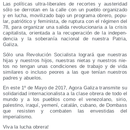
Las polí­ti­cas ultra-libe­ra­les de recor­tes y aus­te­ri­dad
sólo se derro­tan en la calle con un pue­blo orga­ni­za­do
y en lucha, movi­li­za­do bajo un pro­gra­ma obre­ro, popu­
lar, patrió­ti­co y femi­nis­ta, de rup­tu­ra con el régi­men del
78, para orga­ni­zar una sali­da revo­lu­cio­na­ria a la cri­sis
capi­ta­lis­ta, orien­ta­da a la recu­pe­ra­ción de la inde­pen­
den­cia y la sobe­ra­nía nacio­nal de nues­tra Patria,
Galiza.
Sólo una Revo­lu­ción Socia­lis­ta logra­rá que nues­tras
hijas y nues­tros hijos, nues­tras nie­tas y nues­tros nie­
tos no ten­gan unas con­di­cio­nes de tra­ba­jo y de vida
simi­la­res o inclu­so peo­res a las que tenían nues­tros
padres y abuelos.
En este 1º de Mayo de 2017, Ago­ra Gali­za trans­mi­te su
soli­da­ri­dad inter­na­cio­na­lis­ta a la cla­se obre­ra de todo el
mun­do y a los pue­blos como el vene­zo­lano, sirio,
pales­tino, ira­quí, yeme­ní, cata­lán, cubano, de Dom­bass
que resis­ten y com­ba­ten las enves­ti­das del
imperialismo.
Viva la lucha obrera!