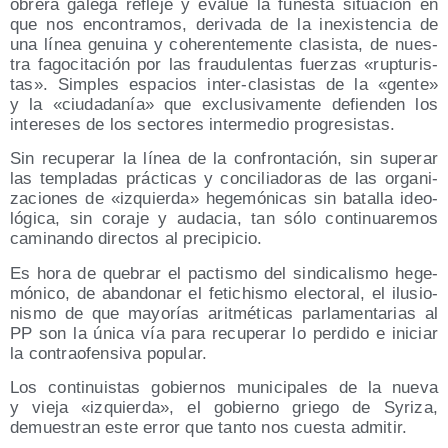
obre­ra gale­ga refle­je y eva­lúe la funes­ta situa­ción en
que nos encon­tra­mos, deri­va­da de la inexis­ten­cia de
una línea genui­na y cohe­ren­te­men­te cla­sis­ta, de nues­
tra fago­ci­ta­ción por las frau­du­len­tas fuer­zas «rup­tu­ris­
tas». Sim­ples espa­cios inter-cla­sis­tas de la «gen­te»
y la «ciu­da­da­nía» que exclu­si­va­men­te defien­den los
intere­ses de los sec­to­res inter­me­dio progresistas.
Sin recu­pe­rar la línea de la con­fron­ta­ción, sin supe­rar
las tem­pla­das prác­ti­cas y con­ci­lia­do­ras de las orga­ni­
za­cio­nes de «izquier­da» hege­mó­ni­cas sin bata­lla ideo­
ló­gi­ca, sin cora­je y auda­cia, tan sólo con­ti­nua­re­mos
cami­nan­do direc­tos al precipicio.
Es hora de que­brar el pac­tis­mo del sin­di­ca­lis­mo hege­
mó­ni­co, de aban­do­nar el feti­chis­mo elec­to­ral, el ilu­sio­
nis­mo de que mayo­rías arit­mé­ti­cas par­la­men­ta­rias al
PP son la úni­ca vía para recu­pe­rar lo per­di­do e ini­ciar
la con­tra­ofen­si­va popular.
Los con­ti­nuis­tas gobier­nos muni­ci­pa­les de la nue­va
y vie­ja «izquier­da», el gobierno grie­go de Syri­za,
demues­tran este error que tan­to nos cues­ta admitir.