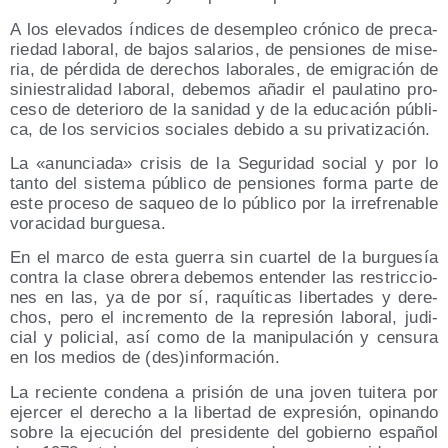
A los ele­va­dos índi­ces de des­em­pleo cró­ni­co de pre­ca­
rie­dad labo­ral, de bajos sala­rios, de pen­sio­nes de mise­
ria, de pér­di­da de dere­chos labo­ra­les, de emi­gra­ción de
sinies­tra­li­dad labo­ral, debe­mos aña­dir el pau­la­tino pro­
ce­so de dete­rio­ro de la sani­dad y de la edu­ca­ción públi­
ca, de los ser­vi­cios socia­les debi­do a su privatización.
La «anun­cia­da» cri­sis de la Segu­ri­dad social y por lo
tan­to del sis­te­ma públi­co de pen­sio­nes for­ma par­te de
este pro­ce­so de saqueo de lo públi­co por la irre­fre­na­ble
vora­ci­dad burguesa.
En el mar­co de esta gue­rra sin cuar­tel de la bur­gue­sía
con­tra la cla­se obre­ra debe­mos enten­der las res­tric­cio­
nes en las, ya de por sí, raquí­ti­cas liber­ta­des y dere­
chos, pero el incre­men­to de la repre­sión labo­ral, judi­
cial y poli­cial, así como de la mani­pu­la­ción y cen­su­ra
en los medios de (des)información.
La recien­te con­de­na a pri­sión de una joven tui­te­ra por
ejer­cer el dere­cho a la liber­tad de expre­sión, opi­nan­do
sobre la eje­cu­ción del pre­si­den­te del gobierno espa­ñol