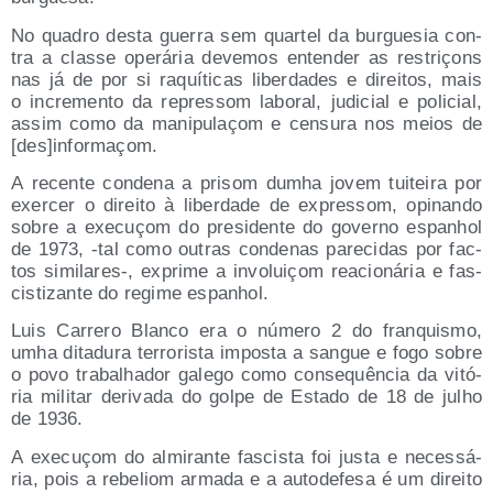
No qua­dro des­ta gue­rra sem quar­tel da bur­gue­sia con­
tra a clas­se ope­rá­ria deve­mos enten­der as res­triçons
nas já de por si raquí­ti­cas liber­da­des e direi­tos, mais
o incre­men­to da repres­som labo­ral, judi­cial e poli­cial,
assim como da mani­pu­laçom e cen­su­ra nos meios de
[des]informaçom.
A recen­te con­de­na a pri­som dumha jovem tui­tei­ra por
exer­cer o direi­to à liber­da­de de expres­som, opi­nan­do
sobre a execuçom do pre­si­den­te do governo espanhol
de 1973, ‑tal como outras con­de­nas pare­ci­das por fac­
tos similares‑, expri­me a invo­luiçom reacio­ná­ria e fas­
cis­ti­zan­te do regi­me espanhol.
Luis Carre­ro Blan­co era o núme­ro 2 do fran­quis­mo,
umha dita­du­ra terro­ris­ta impos­ta a san­gue e fogo sobre
o povo tra­balha­dor gale­go como con­se­quên­cia da vitó­
ria mili­tar deri­va­da do gol­pe de Esta­do de 18 de julho
de 1936.
A execuçom do almi­ran­te fas­cis­ta foi jus­ta e neces­sá­
ria, pois a rebe­liom arma­da e a auto­de­fe­sa é um direi­to