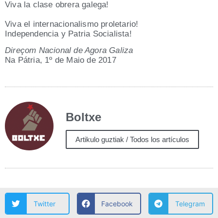
Viva la cla­se obre­ra gale­ga!
Viva el inter­na­cio­na­lis­mo proletario!
Inde­pen­den­cia y Patria Socialista!
Direçom Nacio­nal de Ago­ra Galiza
Na Pátria, 1º de Maio de 2017
Boltxe
Artikulo guztiak / Todos los artículos
Twitter
Facebook
Telegram