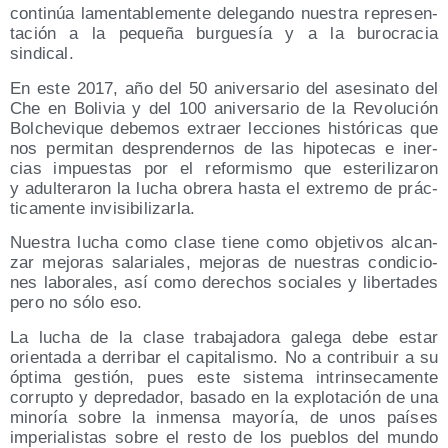
con­ti­núa lamen­ta­ble­men­te dele­gan­do nues­tra repre­sen­
ta­ción a la peque­ña bur­gue­sía y a la buro­cra­cia
sindical.
En este 2017, año del 50 ani­ver­sa­rio del ase­si­na­to del
Che en Boli­via y del 100 ani­ver­sa­rio de la Revo­lu­ción
Bol­che­vi­que debe­mos extraer lec­cio­nes his­tó­ri­cas que
nos per­mi­tan des­pren­der­nos de las hipo­te­cas e iner­
cias impues­tas por el refor­mis­mo que este­ri­li­za­ron
y adul­te­ra­ron la lucha obre­ra has­ta el extre­mo de prác­
ti­ca­men­te invisibilizarla.
Nues­tra lucha como cla­se tie­ne como obje­ti­vos alcan­
zar mejo­ras sala­ria­les, mejo­ras de nues­tras con­di­cio­
nes labo­ra­les, así como dere­chos socia­les y liber­ta­des
pero no sólo eso.
La lucha de la cla­se tra­ba­ja­do­ra gale­ga debe estar
orien­ta­da a derri­bar el capi­ta­lis­mo. No a con­tri­buir a su
ópti­ma ges­tión, pues este sis­te­ma intrin­se­ca­men­te
corrup­to y depre­da­dor, basa­do en la explo­ta­ción de una
mino­ría sobre la inmen­sa mayo­ría, de unos paí­ses
impe­ria­lis­tas sobre el res­to de los pue­blos del mun­do