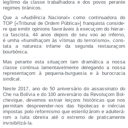
legí­ti­mo da clas­se tra­balha­do­ra e dos povos peran­te
regi­mes tiránicos.
Que a «Audiên­cia Nacio­nal» como con­ti­nua­do­ra do
TOP [«Tri­bu­nal de Ordem Públi­ca»] fran­quis­ta con­si­de­
re que emi­tir opi­nions favo­rá­veis à execuçom do hie­rar­
ca fas­cis­ta, 44 anos depois do seu voo ao inferno,
é umha «humilhaçom às víti­mas do terro­ris­mo», cons­
ta­ta a natu­re­za infa­me da segun­da res­tau­raçom
bourbónica.
Mas peran­te esta situaçom tam dra­má­ti­ca a nos­sa
clas­se con­ti­nua lamen­ta­vel­men­te dele­gan­do a nos­sa
repre­sen­taçom à peque­na-bur­gue­sia e à buro­cra­cia
sindical.
Nes­te 2017, ano do 50 ani­ver­sá­rio do assas­si­na­to do
Che na Bolí­via e do 100 ani­ver­sá­rio da Revo­luçom Bol­
che­vi­que, deve­mos extra­ir leiçons his­tó­ri­cas que nos
per­mi­tam des­preen­der-nos das hipo­te­cas e inér­cias
impos­tas polo refor­mis­mo que este­ri­li­zá­rom e adul­te­rá­
rom a lui­ta obrei­ra até o extre­mo de pra­ti­ca­men­te
invisibilizá-la.