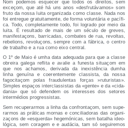
Nom pode­mos esque­cer que todos os direi­tos, sem
exceçom, que até há uns anos «des­fru­tá­va­mos» som
fru­to da nos­sa lui­ta orga­ni­za­da como clas­se. Nada nos
foi entre­gue gra­tui­ta­men­te, de for­ma volun­tá­ria e pací­fi­
ca. Todo, com­ple­ta­men­te todo, foi logra­do por meio da
lui­ta. É resul­ta­do de mais de um sécu­lo de gre­ves,
mani­fes­taçons, barri­ca­das, com­ba­tes de rua, revol­tas,
rebe­lions, revo­luçons, sem­pre com a fábri­ca, o cen­tro
de tra­balho e a rua como eixo central.
O 1º de Maio é umha data ade­qua­da para que a clas­se
obrei­ra gale­ga refli­ta e ava­lie a funes­ta situaçom em
que nos acha­mos, deri­va­da da inexis­tên­cia dumha
linha genuí­na e coeren­te­men­te clas­sis­ta, da nos­sa
fago­ci­taçom polas frau­du­len­tas forças »rutu­ris­tas».
Sim­ples espaços inter­clas­sis­tas da «gen­te» e da «cida­
da­nia» que só defen­dem os inter­es­ses dos seto­res
inter­mé­dios progressistas.
Sem recu­pe­rar­mos a linha da con­fron­taçom, sem supe­
rar­mos as prá­ti­cas mor­nas e con­ci­lia­do­ras das orga­ni­
zaçons de «esquer­da» hege­mó­ni­cas, sem batalha ideo­
ló­gi­ca, sem cora­gem e e audá­cia, tam só segui­re­mos