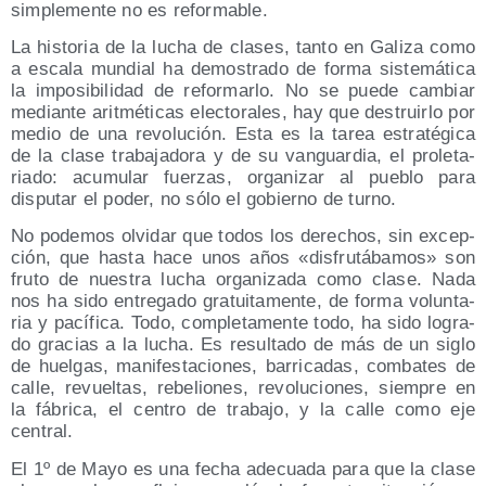
sim­ple­men­te no es reformable.
La his­to­ria de la lucha de cla­ses, tan­to en Gali­za como
a esca­la mun­dial ha demos­tra­do de for­ma sis­te­má­ti­ca
la impo­si­bi­li­dad de refor­mar­lo. No se pue­de cam­biar
median­te arit­mé­ti­cas elec­to­ra­les, hay que des­truir­lo por
medio de una revo­lu­ción. Esta es la tarea estra­té­gi­ca
de la cla­se tra­ba­ja­do­ra y de su van­guar­dia, el pro­le­ta­
ria­do: acu­mu­lar fuer­zas, orga­ni­zar al pue­blo para
dispu­tar el poder, no sólo el gobierno de turno.
No pode­mos olvi­dar que todos los dere­chos, sin excep­
ción, que has­ta hace unos años «dis­fru­tá­ba­mos» son
fru­to de nues­tra lucha orga­ni­za­da como cla­se. Nada
nos ha sido entre­ga­do gra­tui­ta­men­te, de for­ma volun­ta­
ria y pací­fi­ca. Todo, com­ple­ta­men­te todo, ha sido logra­
do gra­cias a la lucha. Es resul­ta­do de más de un siglo
de huel­gas, mani­fes­ta­cio­nes, barri­ca­das, com­ba­tes de
calle, revuel­tas, rebe­lio­nes, revo­lu­cio­nes, siem­pre en
la fábri­ca, el cen­tro de tra­ba­jo, y la calle como eje
central.
El 1º de Mayo es una fecha ade­cua­da para que la cla­se