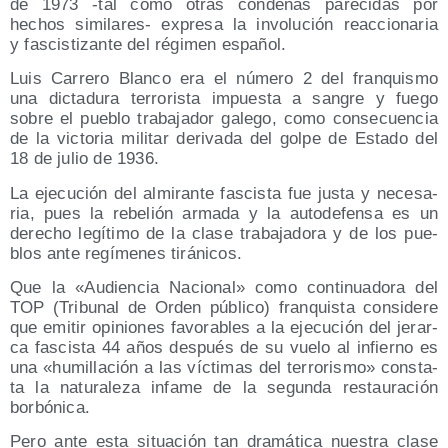
de 1973 ‑tal como otras con­de­nas pare­ci­das por
hechos simi­la­res- expre­sa la invo­lu­ción reac­cio­na­ria
y fas­cis­ti­zan­te del régi­men español.
Luis Carre­ro Blan­co era el núme­ro 2 del fran­quis­mo
una dic­ta­du­ra terro­ris­ta impues­ta a san­gre y fue­go
sobre el pue­blo tra­ba­ja­dor gale­go, como con­se­cuen­cia
de la vic­to­ria mili­tar deri­va­da del gol­pe de Esta­do del
18 de julio de 1936.
La eje­cu­ción del almi­ran­te fas­cis­ta fue jus­ta y nece­sa­
ria, pues la rebe­lión arma­da y la auto­de­fen­sa es un
dere­cho legí­ti­mo de la cla­se tra­ba­ja­do­ra y de los pue­
blos ante regí­me­nes tiránicos.
Que la «Audien­cia Nacio­nal» como con­ti­nua­do­ra del
TOP (Tri­bu­nal de Orden públi­co) fran­quis­ta con­si­de­re
que emi­tir opi­nio­nes favo­ra­bles a la eje­cu­ción del jerar­
ca fas­cis­ta 44 años des­pués de su vue­lo al infierno es
una «humi­lla­ción a las víc­ti­mas del terro­ris­mo» cons­ta­
ta la natu­ra­le­za infa­me de la segun­da res­tau­ra­ción
borbónica.
Pero ante esta situa­ción tan dra­má­ti­ca nues­tra cla­se