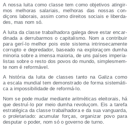
A nos­sa lui­ta como clas­se tem como obje­ti­vos atin­gir­
mos melho­ras sala­riais, melho­ras das nos­sas con­
diçons labo­rais, assim como direi­tos sociais e liber­da­
des, mas nom só.
A lui­ta da clas­se tra­balha­do­ra gale­ga deve estar encar­
di­na­da a derru­bar­mos o capi­ta­lis­mo. Nom a con­tri­buir
para gerí-lo melhor pois este sis­te­ma intrin­se­ca­men­te
corrup­to e depre­da­dor, basea­do na explo­raçom dumha
mino­ria sobre a imen­sa maio­ria, de uns paí­ses impe­ria­
lis­tas sobre o res­to dos povos do mun­do, sim­ples­mem­
te nom é reformável.
A his­tó­ria da lui­ta de clas­ses tan­to na Gali­za como
a esca­la mun­dial tem demons­tra­do de for­ma sis­te­má­ti­
ca a impos­si­bi­li­da­de de reformá-lo.
Nom se pode mudar median­te arit­mé­ti­cas elei­to­rais, há
que des­truí-lo por meio dumha revo­luçom. Eis a tare­fa
estra­té­gi­ca da clas­se tra­balha­do­ra e da sua van­guar­da,
o pro­le­ta­ria­do: acu­mu­lar forças, orga­ni­zar povo para
despu­tar o poder, nom só o governo de turno.