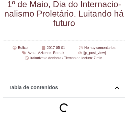
1º de Maio, Dia do Inter­na­cio­
na­lis­mo Pro­le­tá­rio. Lui­tan­do há
futuro
Boltxe
2017-05-01
No hay comentarios
Azala
,
Azkenak
,
Berriak
[jp_post_view]
Irakurtzeko denbora / Tiempo de lectura: 7 min.
Tabla de contenidos