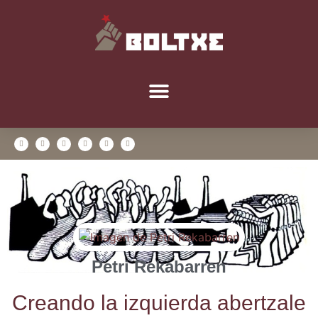
Petri Rekabarren
Crean­do la izquier­da aber­tza­le