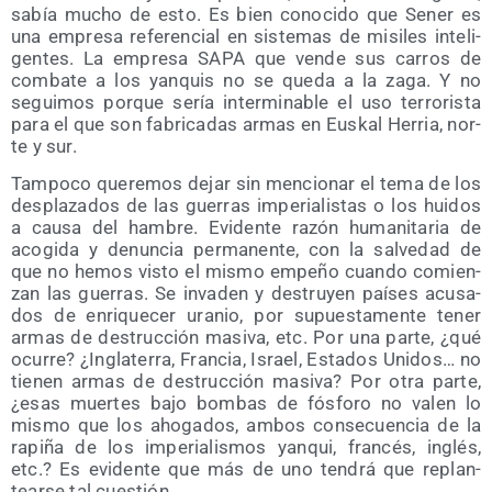
sabía mucho de esto. Es bien cono­ci­do que Sener es
una empre­sa refe­ren­cial en sis­te­mas de misi­les inte­li­
gen­tes. La empre­sa SAPA que ven­de sus carros de
com­ba­te a los yan­quis no se que­da a la zaga. Y no
segui­mos por­que sería inter­mi­na­ble el uso terro­ris­ta
para el que son fabri­ca­das armas en Eus­kal Herria, nor­
te y sur.
Tam­po­co que­re­mos dejar sin men­cio­nar el tema de los
des­pla­za­dos de las gue­rras impe­ria­lis­tas o los hui­dos
a cau­sa del ham­bre. Evi­den­te razón huma­ni­ta­ria de
aco­gi­da y denun­cia per­ma­nen­te, con la sal­ve­dad de
que no hemos vis­to el mis­mo empe­ño cuan­do comien­
zan las gue­rras. Se inva­den y des­tru­yen paí­ses acu­sa­
dos de enri­que­cer ura­nio, por supues­ta­men­te tener
armas de des­truc­ción masi­va, etc. Por una par­te, ¿qué
ocu­rre? ¿Ingla­te­rra, Fran­cia, Israel, Esta­dos Uni­dos… no
tie­nen armas de des­truc­ción masi­va? Por otra par­te,
¿esas muer­tes bajo bom­bas de fós­fo­ro no valen lo
mis­mo que los aho­ga­dos, ambos con­se­cuen­cia de la
rapi­ña de los impe­ria­lis­mos yan­qui, fran­cés, inglés,
etc.? Es evi­den­te que más de uno ten­drá que replan­
tear­se tal cuestión.