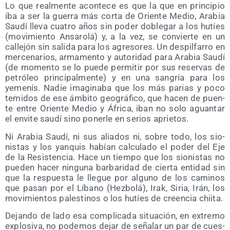
Lo que real­men­te acon­te­ce es que la que en prin­ci­pio
iba a ser la gue­rra más cor­ta de Orien­te Medio, Ara­bia
Sau­dí lle­va cua­tro años sin poder doble­gar a los hutíes
(movi­mien­to Ansa­ro­lá) y, a la vez, se con­vier­te en un
calle­jón sin sali­da para los agre­so­res. Un des­pil­fa­rro en
mer­ce­na­rios, arma­men­to y auto­ri­dad para Ara­bia Sau­dí
(de momen­to se lo pue­de per­mi­tir por sus reser­vas de
petró­leo prin­ci­pal­men­te) y en una san­gría para los
yeme­nís. Nadie ima­gi­na­ba que los más parias y poco
temi­dos de ese ámbi­to geo­grá­fi­co, que hacen de puen­
te entre Orien­te Medio y Áfri­ca, iban no solo aguan­tar
el envi­te sau­dí sino poner­le en serios aprietos.
Ni Ara­bia Sau­dí, ni sus alia­dos ni, sobre todo, los sio­
nis­tas y los yan­quis habían cal­cu­la­do el poder del Eje
de la Resis­ten­cia. Hace un tiem­po que los sio­nis­tas no
pue­den hacer nin­gu­na bar­ba­ri­dad de cier­ta enti­dad sin
que la res­pues­ta le lle­gue por alguno de los cami­nos
que pasan por el Líbano (Hez­bo­lá), Irak, Siria, Irán, los
movi­mien­tos pales­ti­nos o los hutíes de creen­cia chiita.
Dejan­do de lado esa com­pli­ca­da situa­ción, en extre­mo
explo­si­va, no pode­mos dejar de seña­lar un par de cues­