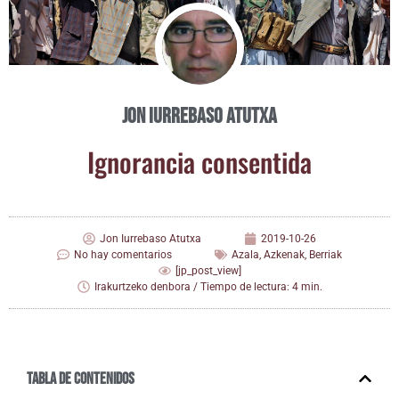
Jon Iurrebaso Atutxa
Igno­ran­cia consentida
Jon Iurrebaso Atutxa
2019-10-26
No hay comentarios
Azala
,
Azkenak
,
Berriak
[jp_post_view]
Irakurtzeko denbora / Tiempo de lectura: 4 min.
Tabla de contenidos