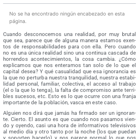
No se ha encontrado ningún encabezado en esta
página.
Cuan­do des­co­no­ce­mos una reali­dad, por muy bru­tal
que sea, pare­ce que de algu­na mane­ra esta­mos exen­
tos de res­pon­sa­bi­li­da­des para con ella. Pero cuan­do
no es una úni­ca reali­dad sino una con­ti­nua cas­ca­da de
horren­dos acon­te­ci­mien­tos, la cosa cam­bia. ¿Cómo
expli­ca­mos que nos ente­ra­mos tan solo de lo que el
capi­tal desea? Y qué casua­li­dad que esa igno­ran­cia es
la que no per­tur­ba nues­tra tran­qui­li­dad, nues­tra esta­bi­
li­dad per­so­nal, fami­liar, colec­ti­va, el acce­so al tra­ba­jo
(el o la que lo ten­ga), la fal­ta de com­pro­mi­so ante terri­
bles suce­sos, etc. Esto es lo que ocu­rre con una fran­ja
impor­tan­te de la pobla­ción, vas­ca en este caso.
Alguien nos dirá que jamás ha fir­ma­do ser un igno­ran­
te. Cier­to. El asun­to es que cuan­do nos pasa­mos vien­
do y oyen­do, casi una hora de infor­ma­ti­vos tele­vi­si­vos
al medio día y otro tan­to por la noche (los que pue­dan
y sopor­ten hacer­lo) y nos pare­ce nor­mal lo que nos