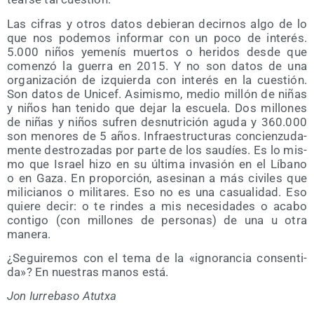
Las cifras y otros datos debie­ran decir­nos algo de lo
que nos pode­mos infor­mar con un poco de inte­rés.
5.000 niños yeme­nís muer­tos o heri­dos des­de que
comen­zó la gue­rra en 2015. Y no son datos de una
orga­ni­za­ción de izquier­da con inte­rés en la cues­tión.
Son datos de Uni­cef. Asi­mis­mo, medio millón de niñas
y niños han teni­do que dejar la escue­la. Dos millo­nes
de niñas y niños sufren des­nu­tri­ción agu­da y 360.000
son meno­res de 5 años. Infra­es­truc­tu­ras con­cien­zu­da­
men­te des­tro­za­das por par­te de los sau­díes. Es lo mis­
mo que Israel hizo en su últi­ma inva­sión en el Líbano
o en Gaza. En pro­por­ción, ase­si­nan a más civi­les que
mili­cia­nos o mili­ta­res. Eso no es una casua­li­dad. Eso
quie­re decir: o te rin­des a mis nece­si­da­des o aca­bo
con­ti­go (con millo­nes de per­so­nas) de una u otra
manera.
¿Segui­re­mos con el tema de la «igno­ran­cia con­sen­ti­
da»? En nues­tras manos está.
Jon Iurre­ba­so Atutxa