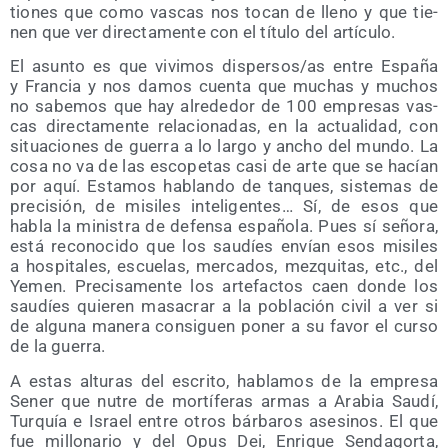
tio­nes que como vas­cas nos tocan de lleno y que tie­
nen que ver direc­ta­men­te con el títu­lo del artículo.
El asun­to es que vivi­mos dispersos/​as entre Espa­ña
y Fran­cia y nos damos cuen­ta que muchas y muchos
no sabe­mos que hay alre­de­dor de 100 empre­sas vas­
cas direc­ta­men­te rela­cio­na­das, en la actua­li­dad, con
situa­cio­nes de gue­rra a lo lar­go y ancho del mun­do. La
cosa no va de las esco­pe­tas casi de arte que se hacían
por aquí. Esta­mos hablan­do de tan­ques, sis­te­mas de
pre­ci­sión, de misi­les inte­li­gen­tes… Sí, de esos que
habla la minis­tra de defen­sa espa­ño­la. Pues sí seño­ra,
está reco­no­ci­do que los sau­díes envían esos misi­les
a hos­pi­ta­les, escue­las, mer­ca­dos, mez­qui­tas, etc., del
Yemen. Pre­ci­sa­men­te los arte­fac­tos caen don­de los
sau­díes quie­ren masa­crar a la pobla­ción civil a ver si
de algu­na mane­ra con­si­guen poner a su favor el cur­so
de la guerra.
A estas altu­ras del escri­to, habla­mos de la empre­sa
Sener que nutre de mor­tí­fe­ras armas a Ara­bia Sau­dí,
Tur­quía e Israel entre otros bár­ba­ros ase­si­nos. El que
fue millo­na­rio y del Opus Dei, Enri­que Sen­da­gor­ta,