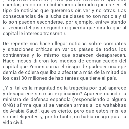
cuen­tan, es como si hubié­ra­mos fir­ma­do que ese es el
tipo de noti­cias que que­re­mos oír, ver y no otras. Las
con­se­cuen­cias de la lucha de cla­ses no son noti­cia y si
lo son pue­den escon­der­se, por ejem­plo, entre­vis­tan­do
al vecino del piso segun­do izquier­da que dirá lo que al
capi­tal le intere­sa transmitir.
De repen­te nos hacen lle­gar noti­cias sobre com­ba­tes
y situa­cio­nes crí­ti­cas en varios paí­ses de todos los
con­ti­nen­tes y lo mis­mo que apa­re­cen des­apa­re­cen.
Hace meses dije­ron los medios de comu­ni­ca­ción del
capi­tal que Yemen corría el ries­go de pade­cer una epi­
de­mia de cóle­ra que iba a afec­tar a más de la mitad de
los casi 30 millo­nes de habi­tan­tes que tie­ne el país.
¿Y si tal es la mag­ni­tud de la tra­ge­dia por qué apa­re­ce
y des­apa­re­ce sin más expli­ca­ción? Apa­re­ce cuan­do la
minis­tra de defen­sa espa­ño­la (res­pon­dien­do a algu­na
ONG) afir­ma que sí se ven­den armas a los waha­bi­tas
de Ara­bia Sau­dí, que es cier­to, pero que estos misi­les
son inte­li­gen­tes y, por lo tan­to, no había ries­go para la
vida civil.