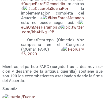
#Duque­Pa­reEl­Ge­no­ci­dio
mien­tras
#LaCa­ce­ro­la­Sue­na­Por
la
imple­men­ta­ción com­ple­ta del
Acuer­do.
#NosEs­tan­Ma­tan­do
esto no pue­de seguir así:
#EnUn­Mes­Pa­ra­mos
pic​.twit​ter​
.com/​i​r​h​4​H​N​g​19B
— Oma­rRes­tre­po (Olme­do) Voz
cam­pe­si­na en el Con­gre­so
(@Omar_FARC)
February
26, 2020
Mien­tras, el par­ti­do FARC (sur­gi­do tras la des­mo­vi­li­za­
ción y desar­me de la anti­gua gue­rri­lla) sos­tie­ne que
son 190 los excom­ba­tien­tes ase­si­na­dos des­de la fir­ma
del Acuerdo.
Sput­nik*
Itu­rria /​Fuen­te