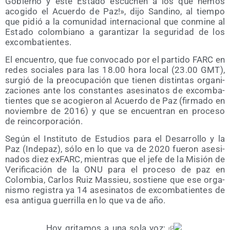
Gobierno y este Esta­do escu­chen a los que hemos
aco­gi­do el Acuer­do de Paz!», dijo San­dino, al tiem­po
que pidió a la comu­ni­dad inter­na­cio­nal que con­mi­ne al
Esta­do colom­biano a garan­ti­zar la segu­ri­dad de los
excombatientes.
El encuen­tro, que fue con­vo­ca­do por el par­ti­do FARC en
redes socia­les para las 18.00 hora local (23.00 GMT),
sur­gió de la preo­cu­pa­ción que tie­nen dis­tin­tas orga­ni­
za­cio­nes ante los cons­tan­tes ase­si­na­tos de excom­ba­
tien­tes que se aco­gie­ron al Acuer­do de Paz (fir­ma­do en
noviem­bre de 2016) y que se encuen­tran en pro­ce­so
de reincorporación.
Según el Ins­ti­tu­to de Estu­dios para el Desa­rro­llo y la
Paz (Inde­paz), sólo en lo que va de 2020 fue­ron ase­si­
na­dos diez exFARC, mien­tras que el jefe de la Misión de
Veri­fi­ca­ción de la ONU para el pro­ce­so de paz en
Colom­bia, Car­los Ruiz Mas­sieu, sos­tie­ne que ese orga­
nis­mo regis­tra ya 14 ase­si­na­tos de excom­ba­tien­tes de
esa anti­gua gue­rri­lla en lo que va de año.
Hoy gri­ta­mos a una sola voz: