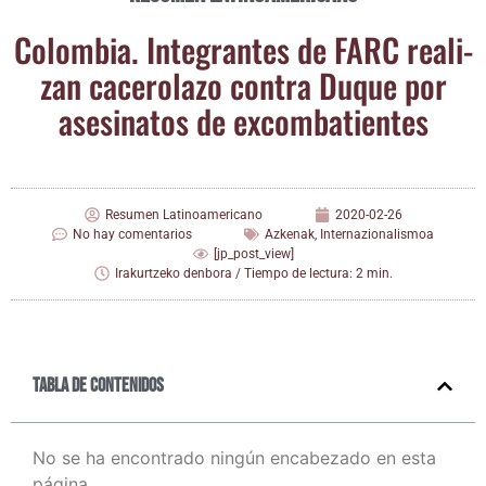
Colom­bia. Inte­gran­tes de FARC rea­li­
zan cace­ro­la­zo con­tra Duque por
ase­si­na­tos de excombatientes
Resumen Latinoamericano
2020-02-26
No hay comentarios
Azkenak
,
Internazionalismoa
[jp_post_view]
Irakurtzeko denbora / Tiempo de lectura: 2 min.
Tabla de contenidos
No se ha encontrado ningún encabezado en esta
página.