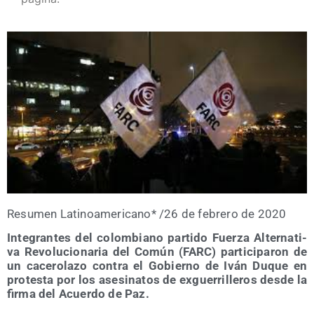
Resu­men Lati­no­ame­ri­cano* /​26 de febre­ro de 2020
Inte­gran­tes del colom­biano par­ti­do Fuer­za Alter­na­ti­
va Revo­lu­cio­na­ria del Común (FARC) par­ti­ci­pa­ron de
un cace­ro­la­zo con­tra el Gobierno de Iván Duque en
pro­tes­ta por los ase­si­na­tos de exgue­rri­lle­ros des­de la
fir­ma del Acuer­do de Paz.