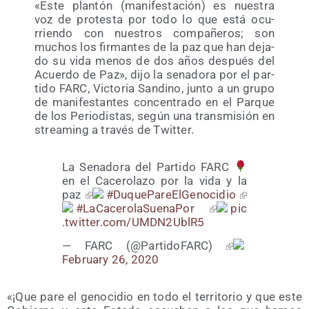
«Este plan­tón (mani­fes­ta­ción) es nues­tra
voz de pro­tes­ta por todo lo que está ocu­
rrien­do con nues­tros com­pa­ñe­ros; son
muchos los fir­man­tes de la paz que han deja­
do su vida menos de dos años des­pués del
Acuer­do de Paz», dijo la sena­do­ra por el par­
ti­do FARC, Vic­to­ria San­dino, jun­to a un gru­po
de mani­fes­tan­tes con­cen­tra­do en el Par­que
de los Perio­dis­tas, según una trans­mi­sión en
strea­ming a tra­vés de Twitter.
La Sena­do­ra del Par­ti­do FARC
en el Cace­ro­la­zo por la vida y la
paz
#Duque­Pa­reEl­Ge­no­ci­dio
#LaCa­ce­ro­la­Sue­na­Por
pic​
.twit​ter​.com/​U​M​D​N​2​U​b​lR5
— FARC (@PartidoFARC)
February 26, 2020
«¡Que pare el geno­ci­dio en todo el terri­to­rio y que este