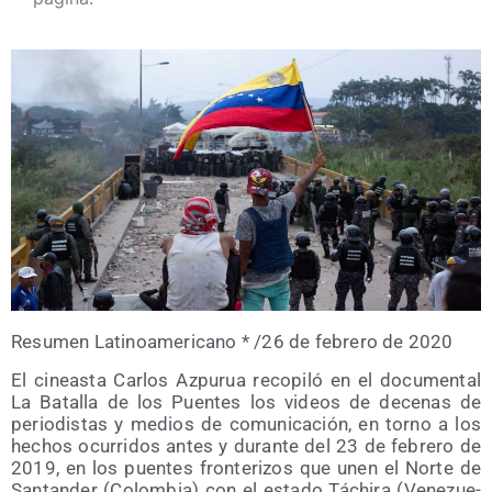
Resu­men Lati­no­ame­ri­cano * /​26 de febre­ro de 2020
El cineas­ta Car­los Azpu­rua reco­pi­ló en el docu­men­tal
La Bata­lla de los Puen­tes los videos de dece­nas de
perio­dis­tas y medios de comu­ni­ca­ción, en torno a los
hechos ocu­rri­dos antes y duran­te del 23 de febre­ro de
2019, en los puen­tes fron­te­ri­zos que unen el Nor­te de
San­tan­der (Colom­bia) con el esta­do Táchi­ra (Vene­zue­