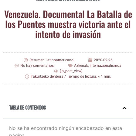
Vene­zue­la. Docu­men­tal La Bata­lla de
los Puen­tes mues­tra vic­to­ria ante el
inten­to de invasión
Resumen Latinoamericano
2020-02-26
No hay comentarios
Azkenak
,
Internazionalismoa
[jp_post_view]
Irakurtzeko denbora / Tiempo de lectura: < 1 min.
Tabla de contenidos
No se ha encontrado ningún encabezado en esta
página.