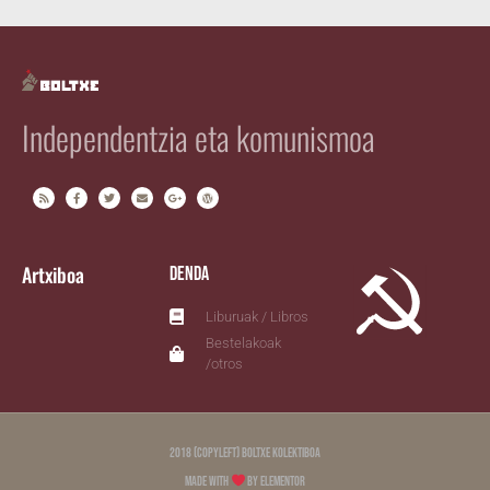
Independentzia eta komunismoa
Artxiboa
Denda
Liburuak / Libros
Bestelakoak
/otros
2018 (copyleft) Boltxe Kolektiboa
Made with
by Elementor