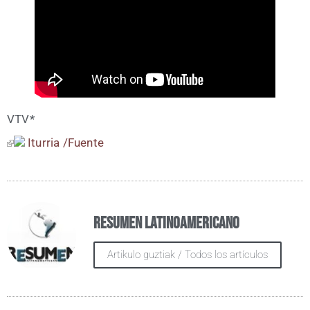
VTV*
Itu­rria /​Fuen­te
Resumen Latinoamericano
Artikulo guztiak / Todos los artículos