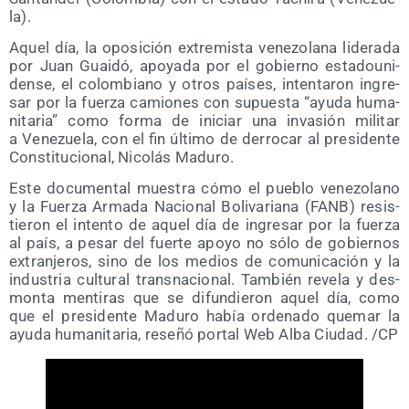
la).
Aquel día, la opo­si­ción extre­mis­ta vene­zo­la­na lide­ra­da
por Juan Guai­dó, apo­ya­da por el gobierno esta­dou­ni­
den­se, el colom­biano y otros paí­ses, inten­ta­ron ingre­
sar por la fuer­za camio­nes con supues­ta “ayu­da huma­
ni­ta­ria” como for­ma de ini­ciar una inva­sión mili­tar
a Vene­zue­la, con el fin últi­mo de derro­car al pre­si­den­te
Cons­ti­tu­cio­nal, Nico­lás Maduro.
Este docu­men­tal mues­tra cómo el pue­blo vene­zo­lano
y la Fuer­za Arma­da Nacio­nal Boli­va­ria­na (FANB) resis­
tie­ron el inten­to de aquel día de ingre­sar por la fuer­za
al país, a pesar del fuer­te apo­yo no sólo de gobier­nos
extran­je­ros, sino de los medios de comu­ni­ca­ción y la
indus­tria cul­tu­ral trans­na­cio­nal. Tam­bién reve­la y des­
mon­ta men­ti­ras que se difun­die­ron aquel día, como
que el pre­si­den­te Madu­ro había orde­na­do que­mar la
ayu­da huma­ni­ta­ria, rese­ñó por­tal Web Alba Ciu­dad. /​CP