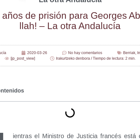
 años de pri­sión para Geor­ges A
llah! – La otra Andalucía
ucía
2020-03-26
No hay comentarios
Berriak
,
I
[jp_post_view]
Irakurtzeko denbora / Tiempo de lectura: 2 min.
ontenidos
ien­tras el Minis­tro de Jus­ti­cia fran­cés está c