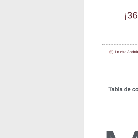
¡36
La otra Andal
Tabla de c