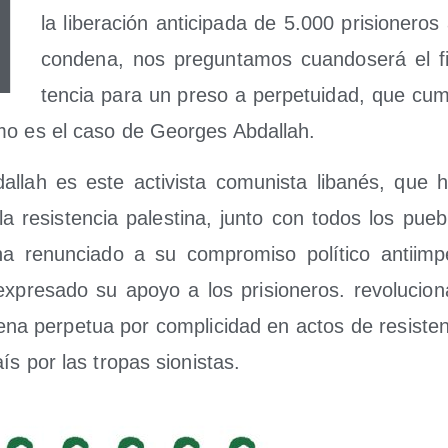
M
la libe­ra­ción anti­ci­pa­da de 5.000 pri­sio­ne­ro
con­de­na, nos pre­gun­ta­mos cuan­do­se­rá el 
ten­cia para un pre­so a per­pe­tui­dad, que cum­
o es el caso de Geor­ges Abdallah.
­llah es este acti­vis­ta comu­nis­ta liba­nés, que
la resis­ten­cia pales­ti­na, jun­to con todos los pue
renun­cia­do a su com­pro­mi­so polí­ti­co anti­im­pe­
pre­sa­do su apo­yo a los pri­sio­ne­ros. revo­lu­cio­n
na per­pe­tua por com­pli­ci­dad en actos de resis­ten
ís por las tro­pas sionistas.