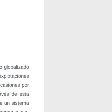
 glo­ba­li­za­do
xplo­ta­cio­nes
oca­sio­nes por
ra­vés de esta
de un sis­te­ma