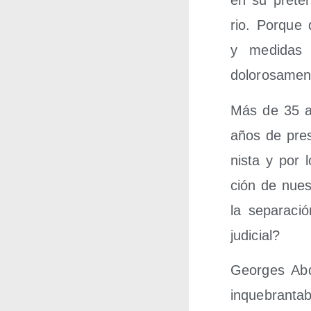
en su pre­ten
rio. Por­que 
y medi­das p
dolorosamen
Más de 35 añ
años de pre­s
nis­ta y por 
ción de nues­t
la sepa­ra­c
judicial?
Geor­ges Abd
inque­bran­ta