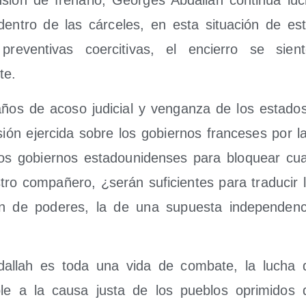
­sión de fre­nar­lo, Geor­ges Abda­llah con­ti­núa lu
den­tro de las cár­ce­les, en esta situa­ción de estr
re­ven­ti­vas coer­ci­ti­vas, el encie­rro se si
te.
os de aco­so judi­cial y ven­gan­za de los esta­d
ión ejer­ci­da sobre los gobier­nos fran­ce­ses por la
los gobier­nos esta­dou­ni­den­ses para blo­quear cual­
ro com­pa­ñe­ro, ¿serán sufi­cien­tes para tra­du­cir 
ión de pode­res, la de una supues­ta inde­pen­den­
a­llah es toda una vida de com­ba­te, la lucha
­ble a la cau­sa jus­ta de los pue­blos opri­mi­dos d