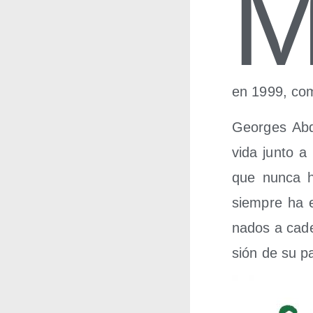
en 1999, com
Geor­ges Abda
vida jun­to a 
que nun­ca ha 
siem­pre ha ex
na­dos a cade­
sión de su pa