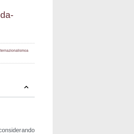
bda­
nternazionalismoa
on­si­de­ran­do