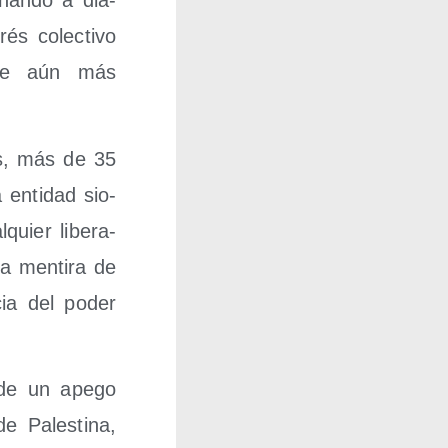
chan­do a dia­
és colec­ti­vo
en­te aún más
os, más de 35
 enti­dad sio­
quier libe­ra­
la men­ti­ra de
cia del poder
 de un ape­go
e Pales­ti­na,