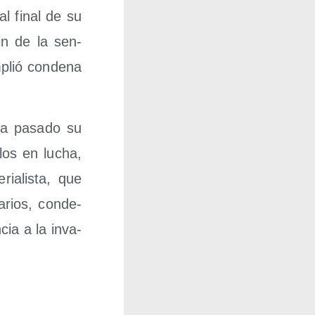
s al final de su
fin de la sen­
plió con­de­na
 ha pasa­do su
­blos en lucha,
ria­lis­ta, que
a­rios, con­de­
­cia a la inva­