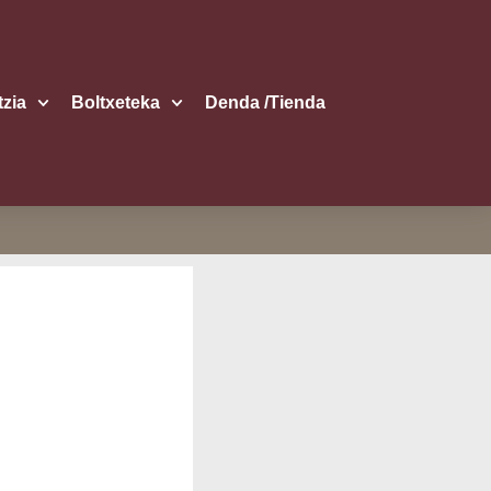
itzia
Boltxe­te­ka
Den­da /​Tien­da