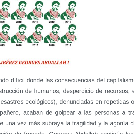
o difí­cil don­de las con­se­cuen­cias del capi­ta­lis­mo
­truc­ción de huma­nos, des­per­di­cio de recur­sos, e
esas­tres eco­ló­gi­cos), denun­cia­das en repe­ti­das 
pa­ñe­ro, aca­ban de gol­pear a las per­so­nas a t
e una vez más sub­ra­ya la fra­gi­li­dad y la ago­nía 