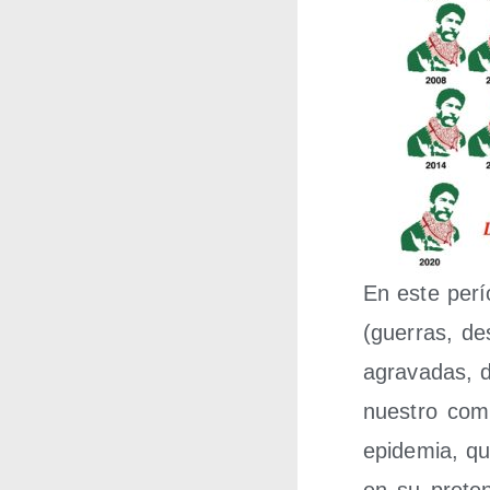
En este perío­d
(gue­rras, des
agra­va­das, d
nues­tro com­
epi­de­mia, qu