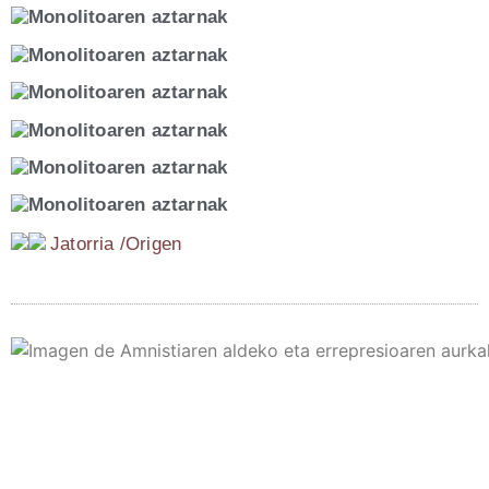
Jato­rria /​Ori­gen