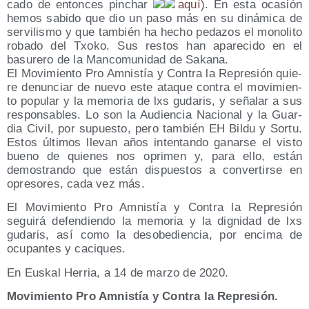
ca­do de enton­ces pin­char
aquí
). En esta oca­sión
hemos sabi­do que dio un paso más en su diná­mi­ca de
ser­vi­lis­mo y que tam­bién ha hecho peda­zos el mono­li­to
roba­do del Txo­ko. Sus res­tos han apa­re­ci­do en el
basu­re­ro de la Man­co­mu­ni­dad de Saka­na.
El Movi­mien­to Pro Amnis­tía y Con­tra la Repre­sión quie­
re denun­ciar de nue­vo este ata­que con­tra el movi­mien­
to popu­lar y la memo­ria de lxs guda­ris, y seña­lar a sus
res­pon­sa­bles. Lo son la Audien­cia Nacio­nal y la Guar­
dia Civil, por supues­to, pero tam­bién EH Bil­du y Sor­tu.
Estos últi­mos lle­van años inten­tan­do ganar­se el vis­to
bueno de quie­nes nos opri­men y, para ello, están
demos­tran­do que están dis­pues­tos a con­ver­tir­se en
opre­so­res, cada vez más.
El Movi­mien­to Pro Amnis­tía y Con­tra la Repre­sión
segui­rá defen­dien­do la memo­ria y la dig­ni­dad de lxs
guda­ris, así como la des­obe­dien­cia, por enci­ma de
ocu­pan­tes y caciques.
En Eus­kal Herria, a 14 de mar­zo de 2020.
Movi­mien­to Pro Amnis­tía y Con­tra la Represión.