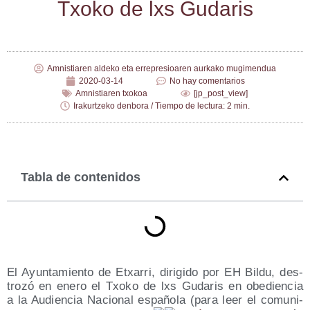
Txo­ko de lxs Gudaris
Amnistiaren aldeko eta errepresioaren aurkako mugimendua
2020-03-14
No hay comentarios
Amnistiaren txokoa
[jp_post_view]
Irakurtzeko denbora / Tiempo de lectura: 2 min.
Tabla de contenidos
El Ayun­ta­mien­to de Etxa­rri, diri­gi­do por EH Bil­du, des­
tro­zó en enero el Txo­ko de lxs Guda­ris en obe­dien­cia
a la Audien­cia Nacio­nal espa­ño­la (para leer el comu­ni­