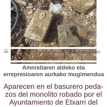
Amnistiaren aldeko eta
errepresioaren aurkako mugimendua
Apa­re­cen en el basu­re­ro peda­
zos del mono­li­to roba­do por el
Ayun­ta­mien­to de Etxa­rri del