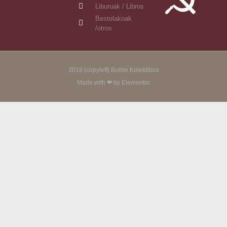
Liburuak / Libros
Bestelakoak
/otros
2018 (copyleft) Boltxe Kolektiboa
Made with ❤ by Elementor