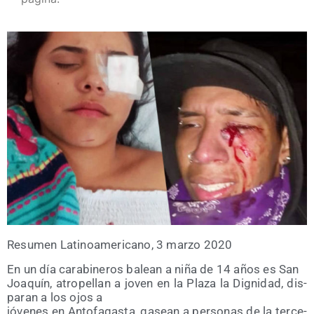
Resu­men Lati­no­ame­ri­cano, 3 mar­zo 2020
En un día cara­bi­ne­ros balean a niña de 14 años es San
Joa­quín, atro­pe­llan a joven en la Pla­za la Dig­ni­dad, dis­
pa­ran a los ojos a
jóve­nes en Anto­fa­gas­ta, gasean a per­so­nas de la ter­ce­