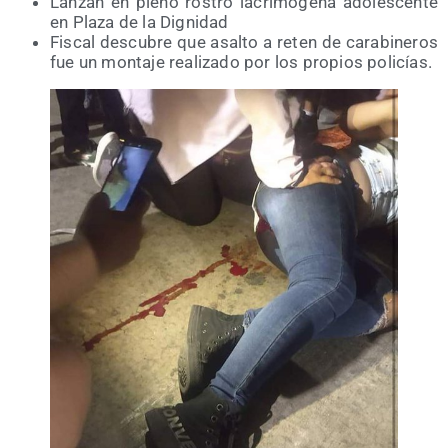
Lan­zan en pleno ros­tro lacri­mó­ge­na ado­les­cen­te
en Pla­za de la Dignidad
Fis­cal des­cu­bre que asal­to a reten de cara­bi­ne­ros
fue un mon­ta­je rea­li­za­do por los pro­pios policías.