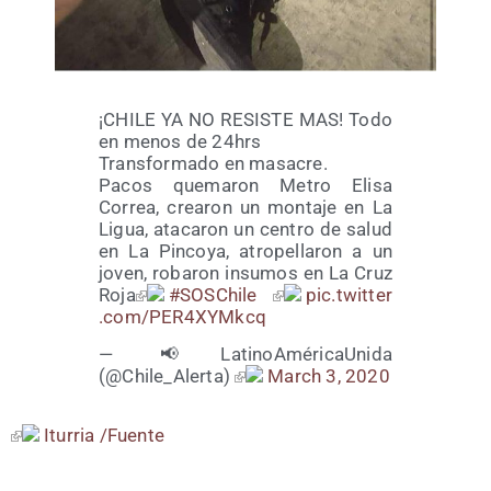
¡CHILE YA NO RESISTE MAS! Todo
en menos de 24hrs
Trans­for­ma­do en masa­cre.
Pacos que­ma­ron Metro Eli­sa
Correa, crea­ron un mon­ta­je en La
Ligua, ata­ca­ron un cen­tro de salud
en La Pin­co­ya, atro­pe­lla­ron a un
joven, roba­ron insu­mos en La Cruz
Roja
#SOS­Chi­le
pic​.twit​ter​
.com/​P​E​R​4​X​Y​M​kcq
— 📢Lati­noA­mé­ri­caU­ni­da
(@Chile_Alerta)
March 3, 2020
Itu­rria /​Fuen­te