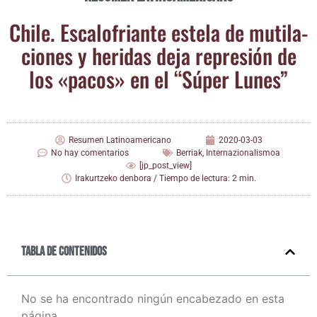
Chi­le. Esca­lo­frian­te este­la de muti­la­
cio­nes y heri­das deja repre­sión de
los «pacos» en el “Súper Lunes”
Resumen Latinoamericano
2020-03-03
No hay comentarios
Berriak
,
Internazionalismoa
[jp_post_view]
Irakurtzeko denbora / Tiempo de lectura: 2 min.
Tabla de contenidos
No se ha encontrado ningún encabezado en esta
página.