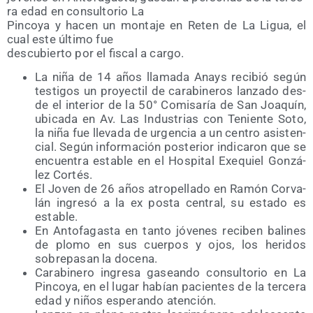
ra edad en con­sul­to­rio La
Pin­co­ya y hacen un mon­ta­je en Reten de La Ligua, el
cual este últi­mo fue
des­cu­bier­to por el fis­cal a cargo.
La niña de 14 años lla­ma­da Anays reci­bió según
tes­ti­gos un pro­yec­til de cara­bi­ne­ros lan­za­do des­
de el inte­rior de la 50° Comi­sa­ría de San Joa­quín,
ubi­ca­da en Av. Las Indus­trias con Tenien­te Soto,
la niña fue lle­va­da de urgen­cia a un cen­tro asis­ten­
cial. Según infor­ma­ción pos­te­rior indi­ca­ron que se
encuen­tra esta­ble en el Hos­pi­tal Exequiel Gon­zá­
lez Cortés.
El Joven de 26 años atro­pe­lla­do en Ramón Cor­va­
lán ingre­só a la ex pos­ta cen­tral, su esta­do es
estable.
En Anto­fa­gas­ta en tan­to jóve­nes reci­ben bali­nes
de plo­mo en sus cuer­pos y ojos, los heri­dos
sobre­pa­san la docena.
Cara­bi­ne­ro ingre­sa gasean­do con­sul­to­rio en La
Pin­co­ya, en el lugar habían pacien­tes de la ter­ce­ra
edad y niños espe­ran­do atención.