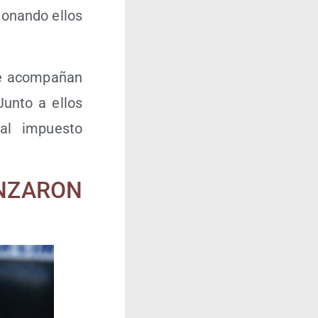
io­nan­do ellos
e acom­pa­ñan
Jun­to a ellos
nal impues­to
ANZARON