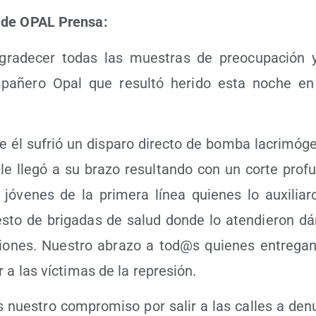
o de OPAL Prensa:
gra­de­cer todas las mues­tras de preo­cu­pa­ción 
­pa­ñe­ro Opal que resul­tó heri­do esta noche en
ue él sufrió un dis­pa­ro direc­to de bom­ba lacri­mó­g
le lle­gó a su bra­zo resul­tan­do con un cor­te pro­f
jóve­nes de la pri­me­ra línea quie­nes lo auxi­lia­ron
s­to de bri­ga­das de salud don­de lo aten­die­ron dán­
io­nes. Nues­tro abra­zo a tod@s quie­nes entre­ga
r a las víc­ti­mas de la represión.
 nues­tro com­pro­mi­so por salir a las calles a den