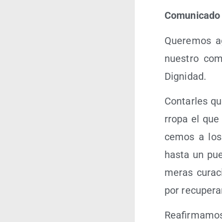
Comu­ni­ca­d
Que­re­mos a
nues­tro com
Dignidad.
Con­tar­les q
rro­pa el que 
ce­mos a los 
has­ta un pue
me­ras cura­c
por recu­pe­ra
Reafir­ma­mos