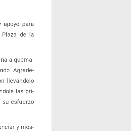
y apo­yo para
 Pla­za de la
e­na a que­ma­
un­do. Agra­de­
 lle­ván­do­lo
do­le las pri­
n su esfuer­zo
un­ciar y mos­