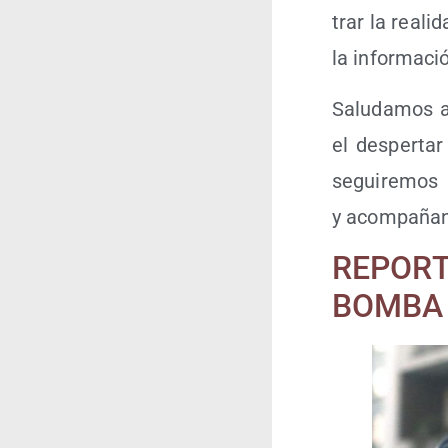
trar la reali­
la infor­ma­c
Salu­da­mos 
el des­per­ta
segui­re­mos
y acom­pa­ñan
REPORT
BOMBA 