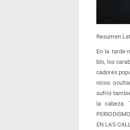
Resu­men Lati
En la tar­de-n
blo, los cara­
ca­do­res pop
ni­cos ocul­
sufrió tam­bi
la cabe­z
PERIODISM
EN LAS CAL