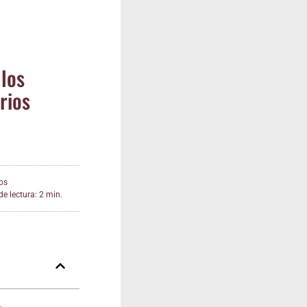
 los
arios
os
e lectura: 2 min.