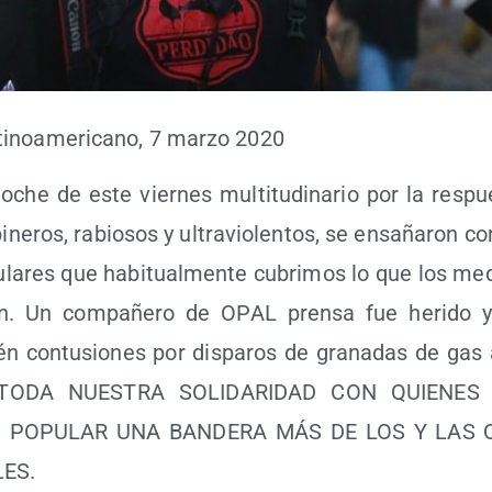
­no­ame­ri­cano, 7 mar­zo 2020
oche de este vier­nes mul­ti­tu­di­na­rio por la res­p
bi­ne­ros, rabio­sos y ultra­vio­len­tos, se ensa­ña­ron c
u­la­res que habi­tual­men­te cubri­mos lo que los m
tan. Un com­pa­ñe­ro de OPAL pren­sa fue heri­do y
én con­tu­sio­nes por dis­pa­ros de gra­na­das de gas 
a. TODA NUESTRA SOLIDARIDAD CON QUIENES
O POPULAR UNA BANDERA MÁS DE LOS Y LAS 
LES.