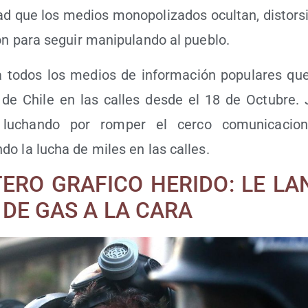
dad que los medios mono­po­li­za­dos ocul­tan, dis­tor­s
ión para seguir mani­pu­lan­do al pueblo.
a todos los medios de infor­ma­ción popu­la­res qu
r de Chi­le en las calles des­de el 18 de Octu­bre. 
 luchan­do por rom­per el cer­co comu­ni­ca­cio­
­do la lucha de miles en las calles.
ERO GRAFICO HERIDO: LE L
DE GAS A LA CARA