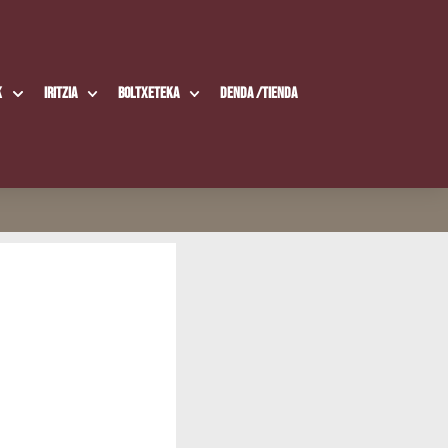
k
Iritzia
Boltxe­te­ka
Den­da /​Tien­da