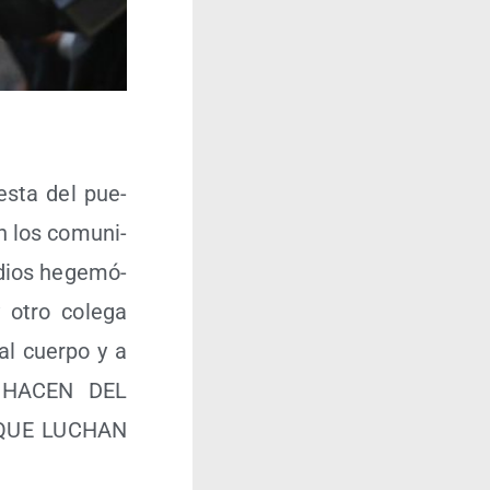
ues­ta del pue­
on los comu­ni­
edios hege­mó­
 otro cole­ga
al cuer­po y a
 HACEN DEL
QUE LUCHAN