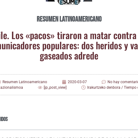
Resumen Latinoamericano
­le. Los «pacos» tira­ron a matar con­tra
­ni­ca­do­res popu­la­res: dos heri­dos y v
gasea­dos adrede
Resumen Latinoamericano
2020-03-07
No hay comentari
nazionalismoa
[jp_post_view]
Irakurtzeko denbora / Tiempo d
idos