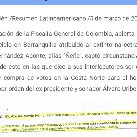
llén /​Resu­men Lati­no­ame­ri­cano /​5 de mar­zo de 2
a­ción de la Fis­ca­lía Gene­ral de Colom­bia, abier­ta
­dio en Barran­qui­lla atri­bui­do al extin­to nar­co­tra
r­nán­dez Apon­te, alias ´Ñeñe´, cap­tó cir­cuns­tan­c
s de este en las que dice a sus inter­lo­cu­to­res ser
e com­pra de votos en la Cos­ta Nor­te para el hoy 
or orden del ex pre­si­den­te y sena­dor Álva­ro Uribe