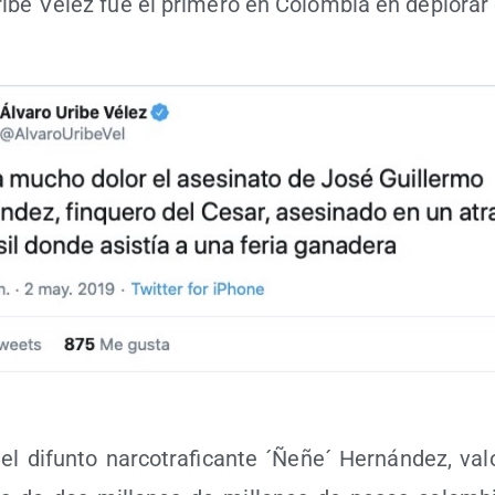
i­be Vélez fue el pri­me­ro en Colom­bia en deplo­rar
l difun­to nar­co­tra­fi­can­te ´Ñeñe´ Her­nán­dez, val