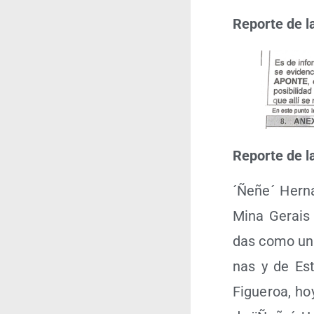
Repor­te de l
Repor­te de l
´Ñeñe´ Her­n
Mina Gerais (
das como un i
nas y de Esta
Figue­roa, ho