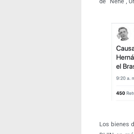
de ¨Ñeñe´, Ur
Los bie­nes de