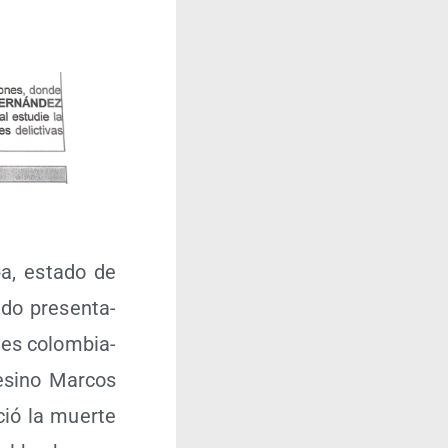
a, esta­do de
do pre­sen­ta­
des colom­bia­
e­sino Mar­cos
ció la muer­te