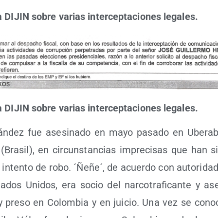
a DIJIN sobre varias inter­cep­ta­cio­nes legales.
a DIJIN sobre varias inter­cep­ta­cio­nes legales.
án­dez fue ase­si­na­do en mayo pasa­do en Ube­ra­b
Bra­sil), en cir­cuns­tan­cias impre­ci­sas que han si
nten­to de robo. ´Ñeñe´, de acuer­do con auto­ri­da­
­dos Uni­dos, era socio del nar­co­tra­fi­can­te y as
y pre­so en Colom­bia y en jui­cio. Una vez se cono­