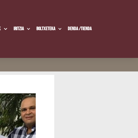
k
Iritzia
Boltxe­te­ka
Den­da /​Tien­da