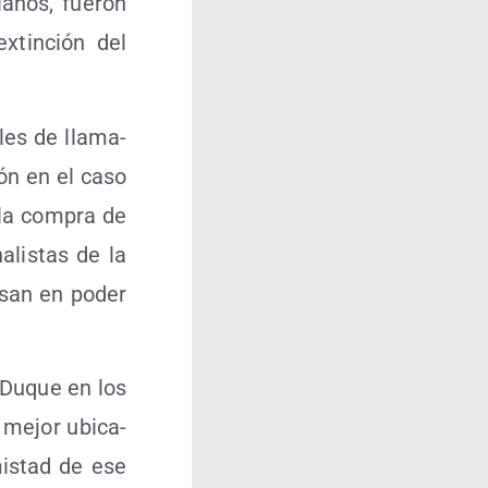
­nos, fue­ron
xtin­ción del
iles de lla­ma­
ción en el caso
e la com­pra de
­lis­tas de la
po­san en poder
n Duque en los
 mejor ubi­ca­
mis­tad de ese