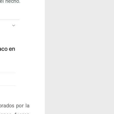
 el hecho.
o­ra­dos por la