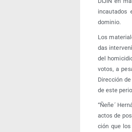
DIJIN en más
incau­ta­dos
dominio.
Los mate­ria­l
das inter­ve­n
del homi­ci­di
votos, a pesa
Direc­ción de 
de este perio
“Ñeñe´ Her­ná
actos de pose
ción que los 