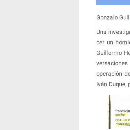
Gon­za­lo Gui­
Una inves­ti­g
cer un homi­ci
Gui­ller­mo He
ver­sa­cio­ne
ope­ra­ción d
Iván Duque, p