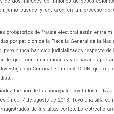
 de dos millo­nes de millo­nes de pesos colom­bia
 en junio pasa­do y entra­ron en un pro­ce­so de e
es pro­ba­to­rios de frau­de elec­to­ral están entre m
i­das por peti­ción de la Fis­ca­lía Gene­ral de la Na
o, pero nun­ca han sido judi­cia­li­za­dos res­pec­to d
r de que fue­ron exa­mi­na­das y sepa­ra­dos por ana
Inves­ti­ga­ción Cri­mi­nal e Inter­pol, DIJIN, que re
dista.
n­dez fue uno de los prin­ci­pa­les invi­ta­dos de Ivá
­sión del 7 de agos­to de 2018. Tuvo una silla con
magis­tra­dos de las altas cor­tes. La estre­cha a