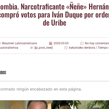
om­bia. Nar­co­tra­fi­can­te «Ñeñe» Her­nán
com­pró votos para Iván Duque por orde
de Uribe
Resumen Latinoamericano
2020-03-05
No hay comentari
nazionalismoa
[jp_post_view]
Irakurtzeko denbora / Tiempo d
idos
contrado ningún encabezado en esta página.