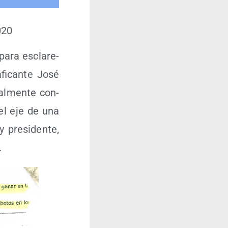
020
 para escla­re­
­fi­can­te José
ial­men­te con­
 el eje de una
pre­si­den­te,
.