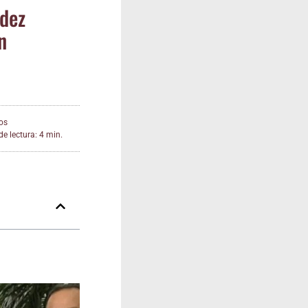
­dez
n
os
e lectura: 4 min.