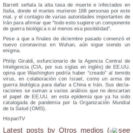
Barrett seña­la la alta tasa de muer­te e infec­ta­dos en
Ita­lia, don­de el mar­tes murie­ron 168 per­so­nas por este
mal, y el con­ta­gio de varias auto­ri­da­des impor­tan­tes de
Irán para afir­mar que “todo esto sugie­re un com­po­nen­te
de gue­rra bio­ló­gi­ca o al menos esa posibilidad”.
Pese a que a fina­les de diciem­bre pasa­do comen­zó el
nue­vo coro­na­vi­rus en Wuhan, aún sigue sien­do un
enigma.
Phi­lip Giral­di, exfun­cio­na­rio de la Agen­cia Cen­tral de
Inte­li­gen­cia (CIA, por sus siglas en inglés) de EE.UU.
opi­na que Washing­ton podría haber “crea­do” al temi­do
virus, en cola­bo­ra­ción con Israel, como un arma de
gue­rra bio­ló­gi­ca para dañar a Chi­na e Irán. Sus decla­
ra­cio­nes se suman a varios aná­li­sis que no des­car­tan
el papel de EE.UU. en esta epi­de­mia que ya ha sido
cata­lo­ga­da de pan­de­mia por la Orga­ni­za­ción Mun­dial
de la Salud (OMS).
His­panTV
Latest posts by Otros medios
(
see