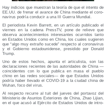
Hay indi­cios que mues­tran la teo­ría de que el inten­to de
EE.UU. de fre­nar el avan­ce de Chi­na median­te el coro­
na­vi­rus podría con­du­cir a una III Gue­rra Mundial.
El perio­dis­ta Kevin Barrett, en un artícu­lo publi­ca­do el
vier­nes en la cade­na PressTV, pone de relie­ve que
obser­va acon­te­ci­mien­tos intere­san­tes ocu­rri­dos tan­to
en Esta­dos Uni­dos como en Chi­na, los cua­les sugie­ren
que “algo muy extra­ño suce­de” res­pec­to al coro­na­vi­rus
y el Gobierno esta­dou­ni­den­se, pre­si­di­do por Donald
Trump.
Uno de estos hechos, apun­ta el arti­cu­lis­ta, son las
decla­ra­cio­nes recien­tes de las auto­ri­da­des de Chi­na —
coin­ci­den­tes con lo que publi­ca en masa el pue­blo
chino en las redes socia­les— de que Esta­dos Uni­dos
podría haber lle­va­do el COVID-19 a la ciu­dad chi­na de
Wuhan, foco del virus.
Al res­pec­to recu­rre al tuit del jue­ves del por­ta­voz del
Minis­te­rio de Asun­tos Exte­rio­res de Chi­na, Zhao Lijian,
en el que acu­só al Ejér­ci­to de Esta­dos Uni­dos de intro­