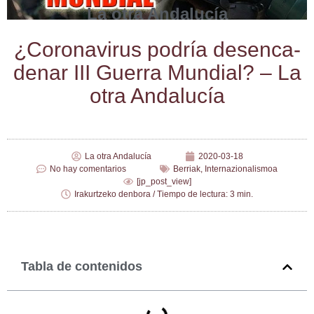
La otra Andalucía
¿Coro­na­vi­rus podría des­en­ca­
de­nar III Gue­rra Mun­dial? – La
otra Andalucía
La otra Andalucía
2020-03-18
No hay comentarios
Berriak
,
Internazionalismoa
[jp_post_view]
Irakurtzeko denbora / Tiempo de lectura: 3 min.
Tabla de contenidos