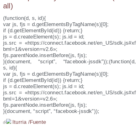
all
)
(function(d, s, id){
var js, fjs = d.getElementsByTagName(s)[0];
if (d.getElementById(id)) {return;}
js = d.createElement(s); js​.id = id;
js.src = «https://​con​nect​.face​book​.net/​e​n​_​U​S​/​s​d​k​.​j​s​#​x​f​
&
b​m​l​=​1​
​v​e​r​s​i​o​n​=​v​2.6»;
fjs.parentNode.insertBefore(js, fjs);
}(docu­ment, “script”, “facebook-jssdk”));(function(d,
s, id){
var js, fjs = d.getElementsByTagName(s)[0];
if (d.getElementById(id)) {return;}
js = d.createElement(s); js​.id = id;
js.src = «https://​con​nect​.face​book​.net/​e​n​_​U​S​/​s​d​k​.​j​s​#​x​f​
&
b​m​l​=​1​
​v​e​r​s​i​o​n​=​v​2.6»;
fjs.parentNode.insertBefore(js, fjs);
}(docu­ment, “script”, “face­book-jssdk”));
Itu­rria /​Fuen­te