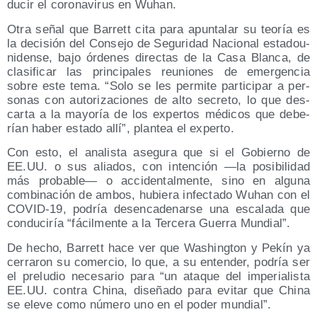
du­cir el coro­na­vi­rus en Wuhan.
Otra señal que Barrett cita para apun­ta­lar su teo­ría es
la deci­sión del Con­se­jo de Segu­ri­dad Nacio­nal esta­dou­
ni­den­se, bajo órde­nes direc­tas de la Casa Blan­ca, de
cla­si­fi­car las prin­ci­pa­les reunio­nes de emer­gen­cia
sobre este tema. “Solo se les per­mi­te par­ti­ci­par a per­
so­nas con auto­ri­za­cio­nes de alto secre­to, lo que des­
car­ta a la mayo­ría de los exper­tos médi­cos que debe­
rían haber esta­do allí”, plan­tea el experto.
Con esto, el ana­lis­ta ase­gu­ra que si el Gobierno de
EE.UU. o sus alia­dos, con inten­ción —la posi­bi­li­dad
más pro­ba­ble— o acci­den­tal­men­te, sino en algu­na
com­bi­na­ción de ambos, hubie­ra infec­ta­do Wuhan con el
COVID-19, podría des­en­ca­de­nar­se una esca­la­da que
con­du­ci­ría “fácil­men­te a la Ter­ce­ra Gue­rra Mundial”.
De hecho, Barrett hace ver que Washing­ton y Pekín ya
cerra­ron su comer­cio, lo que, a su enten­der, podría ser
el pre­lu­dio nece­sa­rio para “un ata­que del impe­ria­lis­ta
EE.UU. con­tra Chi­na, dise­ña­do para evi­tar que Chi­na
se ele­ve como núme­ro uno en el poder mundial”.