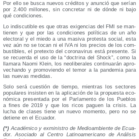
Por ello se bus­ca nue­vos cré­di­tos y anun­ció que serían
por 2.400 millo­nes, sin con­cre­tar ni de dón­de ni bajo
qué condiciones.
Lo indis­cu­ti­ble es que otras exi­gen­cias del FMI se man­
tie­nen y que por las con­di­cio­nes polí­ti­cas de un año
elec­to­ral y el mie­do a una masi­va pro­tes­ta social, esta
vez aún no se tocan ni el IVA ni los pre­cios de los com­
bus­ti­bles, el pre­tex­to del coro­na­vi­rus está pre­sen­te. Si
se recuer­da el uso de la “doc­tri­na del Shock”, como la
lla­ma­ra Nao­mi Klein, los neo­li­be­ra­les con­ti­nua­rán apro­
ve­chan­do y pro­mo­vien­do el temor a la pan­de­mia para
las nue­vas medidas.
Solo será cues­tión de tiem­po, mien­tras los sec­to­res
popu­la­res insis­ten en la apli­ca­ción de la pro­pues­ta eco­
nó­mi­ca pre­sen­ta­da por el Par­la­men­to de los Pue­blos
a fines de 2019 y que los ricos paguen la cri­sis. La
lucha de cla­ses tie­ne un nue­vo momen­to, pero no se
detie­ne en el Ecuador.
(*)
Aca­dé­mi­co y exmi­nis­tro de Medioam­bien­te de Ecua­
dor. Aso­cia­do al Cen­tro Lati­no­ame­ri­cano de Aná­li­sis