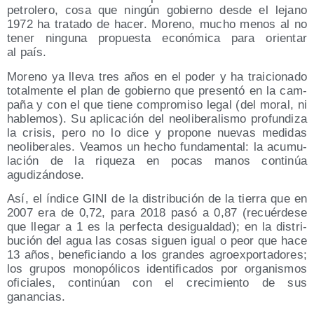
petro­le­ro, cosa que nin­gún gobierno des­de el lejano
1972 ha tra­ta­do de hacer. Moreno, mucho menos al no
tener nin­gu­na pro­pues­ta eco­nó­mi­ca para orien­tar
al país.
Moreno ya lle­va tres años en el poder y ha trai­cio­na­do
total­men­te el plan de gobierno que pre­sen­tó en la cam­
pa­ña y con el que tie­ne com­pro­mi­so legal (del moral, ni
hable­mos). Su apli­ca­ción del neo­li­be­ra­lis­mo pro­fun­di­za
la cri­sis, pero no lo dice y pro­po­ne nue­vas medi­das
neo­li­be­ra­les. Vea­mos un hecho fun­da­men­tal: la acu­mu­
la­ción de la rique­za en pocas manos con­ti­núa
agudizándose.
Así, el índi­ce GINI de la dis­tri­bu­ción de la tie­rra que en
2007 era de 0,72, para 2018 pasó a 0,87 (recuér­de­se
que lle­gar a 1 es la per­fec­ta des­igual­dad); en la dis­tri­
bu­ción del agua las cosas siguen igual o peor que hace
13 años, bene­fi­cian­do a los gran­des agro­ex­por­ta­do­res;
los gru­pos mono­pó­li­cos iden­ti­fi­ca­dos por orga­nis­mos
ofi­cia­les, con­ti­núan con el cre­ci­mien­to de sus
ganancias.