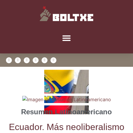
Resumen Latinoamericano
Ecua­dor. Más neo­li­be­ra­lis­mo