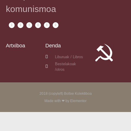
komunismoa
Artxiboa
Denda
Liburuak / Libros
Bestelakoak
/otros
2018 (copyleft) Boltxe Kolektiboa
Made with ❤ by Elementor