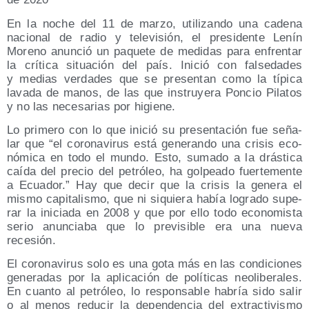
En la noche del 11 de mar­zo, uti­li­zan­do una cade­na
nacio­nal de radio y tele­vi­sión, el pre­si­den­te Lenín
Moreno anun­ció un paque­te de medi­das para enfren­tar
la crí­ti­ca situa­ción del país. Ini­ció con fal­se­da­des
y medias ver­da­des que se pre­sen­tan como la típi­ca
lava­da de manos, de las que ins­tru­ye­ra Pon­cio Pila­tos
y no las nece­sa­rias por higiene.
Lo pri­me­ro con lo que ini­ció su pre­sen­ta­ción fue seña­
lar que “el coro­na­vi­rus está gene­ran­do una cri­sis eco­
nó­mi­ca en todo el mun­do. Esto, suma­do a la drás­ti­ca
caí­da del pre­cio del petró­leo, ha gol­pea­do fuer­te­men­te
a Ecua­dor.” Hay que decir que la cri­sis la gene­ra el
mis­mo capi­ta­lis­mo, que ni siquie­ra había logra­do supe­
rar la ini­cia­da en 2008 y que por ello todo eco­no­mis­ta
serio anun­cia­ba que lo pre­vi­si­ble era una nue­va
recesión.
El coro­na­vi­rus solo es una gota más en las con­di­cio­nes
gene­ra­das por la apli­ca­ción de polí­ti­cas neo­li­be­ra­les.
En cuan­to al petró­leo, lo res­pon­sa­ble habría sido salir
o al menos redu­cir la depen­den­cia del extrac­ti­vis­mo