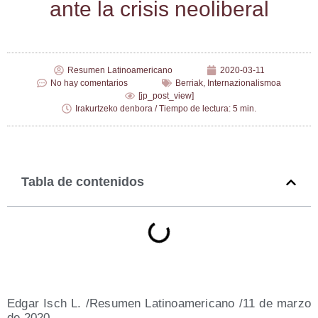
ante la cri­sis neoliberal
Resumen Latinoamericano
2020-03-11
No hay comentarios
Berriak
,
Internazionalismoa
[jp_post_view]
Irakurtzeko denbora / Tiempo de lectura: 5 min.
Tabla de contenidos
Edgar Isch L. /​Resu­men Lati­no­ame­ri­cano /​11 de mar­zo
de 2020