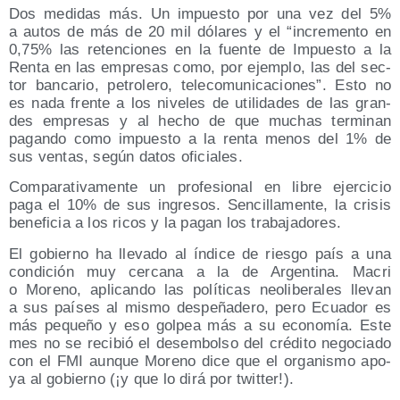
Dos medi­das más. Un impues­to por una vez del 5%
a autos de más de 20 mil dóla­res y el “incre­men­to en
0,75% las reten­cio­nes en la fuen­te de Impues­to a la
Ren­ta en las empre­sas como, por ejem­plo, las del sec­
tor ban­ca­rio, petro­le­ro, tele­co­mu­ni­ca­cio­nes”. Esto no
es nada fren­te a los nive­les de uti­li­da­des de las gran­
des empre­sas y al hecho de que muchas ter­mi­nan
pagan­do como impues­to a la ren­ta menos del 1% de
sus ven­tas, según datos oficiales.
Com­pa­ra­ti­va­men­te un pro­fe­sio­nal en libre ejer­ci­cio
paga el 10% de sus ingre­sos. Sen­ci­lla­men­te, la cri­sis
bene­fi­cia a los ricos y la pagan los trabajadores.
El gobierno ha lle­va­do al índi­ce de ries­go país a una
con­di­ción muy cer­ca­na a la de Argen­ti­na. Macri
o Moreno, apli­can­do las polí­ti­cas neo­li­be­ra­les lle­van
a sus paí­ses al mis­mo des­pe­ña­de­ro, pero Ecua­dor es
más peque­ño y eso gol­pea más a su eco­no­mía. Este
mes no se reci­bió el des­em­bol­so del cré­di­to nego­cia­do
con el FMI aun­que Moreno dice que el orga­nis­mo apo­
ya al gobierno (¡y que lo dirá por twitter!).