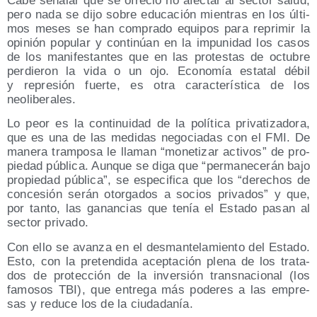
Cabe seña­lar que se ofre­ció no afec­tar al sec­tor salud,
pero nada se dijo sobre edu­ca­ción mien­tras en los últi­
mos meses se han com­pra­do equi­pos para repri­mir la
opi­nión popu­lar y con­ti­núan en la impu­ni­dad los casos
de los mani­fes­tan­tes que en las pro­tes­tas de octu­bre
per­die­ron la vida o un ojo. Eco­no­mía esta­tal débil
y repre­sión fuer­te, es otra carac­te­rís­ti­ca de los
neoliberales.
Lo peor es la con­ti­nui­dad de la polí­ti­ca pri­va­ti­za­do­ra,
que es una de las medi­das nego­cia­das con el FMI. De
mane­ra tram­po­sa le lla­man “mone­ti­zar acti­vos” de pro­
pie­dad públi­ca. Aun­que se diga que “per­ma­ne­ce­rán bajo
pro­pie­dad públi­ca”, se espe­ci­fi­ca que los “dere­chos de
con­ce­sión serán otor­ga­dos a socios pri­va­dos” y que,
por tan­to, las ganan­cias que tenía el Esta­do pasan al
sec­tor privado.
Con ello se avan­za en el des­man­te­la­mien­to del Esta­do.
Esto, con la pre­ten­di­da acep­ta­ción ple­na de los tra­ta­
dos de pro­tec­ción de la inver­sión trans­na­cio­nal (los
famo­sos TBI), que entre­ga más pode­res a las empre­
sas y redu­ce los de la ciudadanía.