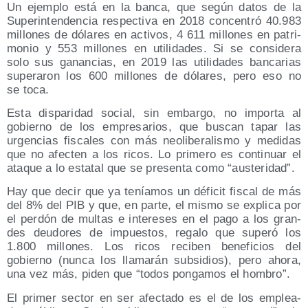
Un ejem­plo está en la ban­ca, que según datos de la
Super­in­ten­den­cia res­pec­ti­va en 2018 con­cen­tró 40.983
millo­nes de dóla­res en acti­vos, 4 611 millo­nes en patri­
mo­nio y 553 millo­nes en uti­li­da­des. Si se con­si­de­ra
solo sus ganan­cias, en 2019 las uti­li­da­des ban­ca­rias
supe­ra­ron los 600 millo­nes de dóla­res, pero eso no
se toca.
Esta dis­pa­ri­dad social, sin embar­go, no impor­ta al
gobierno de los empre­sa­rios, que bus­can tapar las
urgen­cias fis­ca­les con más neo­li­be­ra­lis­mo y medi­das
que no afec­ten a los ricos. Lo pri­me­ro es con­ti­nuar el
ata­que a lo esta­tal que se pre­sen­ta como “aus­te­ri­dad”.
Hay que decir que ya tenía­mos un défi­cit fis­cal de más
del 8% del PIB y que, en par­te, el mis­mo se expli­ca por
el per­dón de mul­tas e intere­ses en el pago a los gran­
des deu­do­res de impues­tos, rega­lo que superó los
1.800 millo­nes. Los ricos reci­ben bene­fi­cios del
gobierno (nun­ca los lla­ma­rán sub­si­dios), pero aho­ra,
una vez más, piden que “todos pon­ga­mos el hombro”.
El pri­mer sec­tor en ser afec­ta­do es el de los emplea­