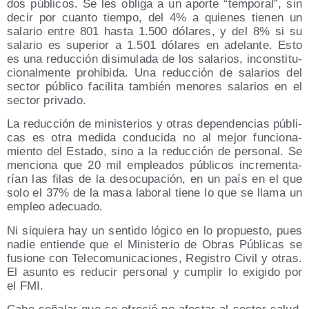
dos públi­cos. Se les obli­ga a un apor­te “tem­po­ral”, sin
decir por cuan­to tiem­po, del 4% a quie­nes tie­nen un
sala­rio entre 801 has­ta 1.500 dóla­res, y del 8% si su
sala­rio es supe­rior a 1.501 dóla­res en ade­lan­te. Esto
es una reduc­ción disi­mu­la­da de los sala­rios, incons­ti­tu­
cio­nal­men­te prohi­bi­da. Una reduc­ción de sala­rios del
sec­tor públi­co faci­li­ta tam­bién meno­res sala­rios en el
sec­tor privado.
La reduc­ción de minis­te­rios y otras depen­den­cias públi­
cas es otra medi­da con­du­ci­da no al mejor fun­cio­na­
mien­to del Esta­do, sino a la reduc­ción de per­so­nal. Se
men­cio­na que 20 mil emplea­dos públi­cos incre­men­ta­
rían las filas de la des­ocu­pa­ción, en un país en el que
solo el 37% de la masa labo­ral tie­ne lo que se lla­ma un
empleo adecuado.
Ni siquie­ra hay un sen­ti­do lógi­co en lo pro­pues­to, pues
nadie entien­de que el Minis­te­rio de Obras Públi­cas se
fusio­ne con Tele­co­mu­ni­ca­cio­nes, Regis­tro Civil y otras.
El asun­to es redu­cir per­so­nal y cum­plir lo exi­gi­do por
el FMI.