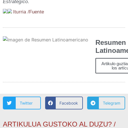
Estra­té­gi­co
.
Itu­rria /​Fuen­te
Resumen
Latinoam
Artikulo guzti
los artíc
Twitter
Facebook
Telegram
ARTIKULUA GUSTOKO AL DUZU? /