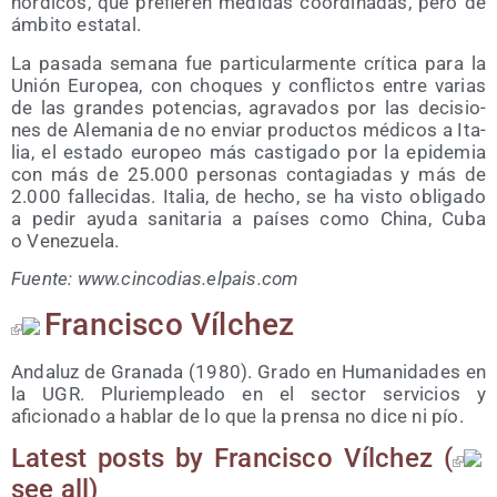
nór­di­cos, que pre­fie­ren medi­das coor­di­na­das, pero de
ámbi­to estatal.
La pasa­da sema­na fue par­ti­cu­lar­men­te crí­ti­ca para la
Unión Euro­pea, con cho­ques y con­flic­tos entre varias
de las gran­des poten­cias, agra­va­dos por las deci­sio­
nes de Ale­ma­nia de no enviar pro­duc­tos médi­cos a Ita­
lia, el esta­do euro­peo más cas­ti­ga­do por la epi­de­mia
con más de 25.000 per­so­nas con­ta­gia­das y más de
2.000 falle­ci­das. Ita­lia, de hecho, se ha vis­to obli­ga­do
a pedir ayu­da sani­ta­ria a paí­ses como Chi­na, Cuba
o Venezuela.
Fuen­te: www​.cin​co​dias​.elpais​.com
Francisco Vílchez
Andaluz de Granada (1980). Grado en Humanidades en
la UGR. Pluriempleado en el sector servicios y
aficionado a hablar de lo que la prensa no dice ni pío.
Latest posts by Fran­cis­co Víl­chez
(
see all
)