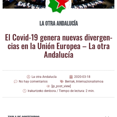
La otra Andalucía
El Covid-19 gene­ra nue­vas diver­gen­
cias en la Unión Euro­pea – La otra
Andalucía
La otra Andalucía
2020-03-18
No hay comentarios
Berriak
,
Internazionalismoa
[jp_post_view]
Irakurtzeko denbora / Tiempo de lectura: 2 min.