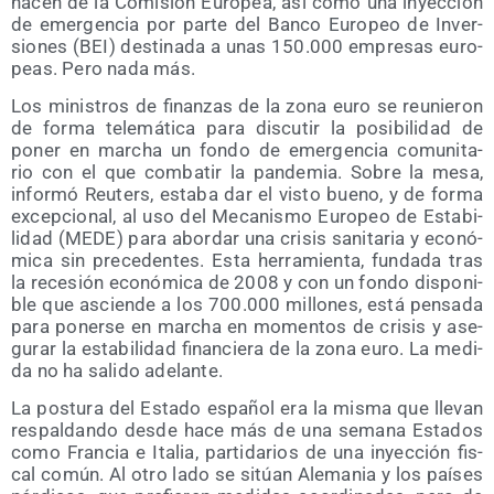
nacen de la Comi­sión Euro­pea, así como una inyec­ción
de emer­gen­cia por par­te del Ban­co Euro­peo de Inver­
sio­nes (BEI) des­ti­na­da a unas 150.000 empre­sas euro­
peas. Pero nada más.
Los minis­tros de finan­zas de la zona euro se reu­nie­ron
de for­ma tele­má­ti­ca para dis­cu­tir la posi­bi­li­dad de
poner en mar­cha un fon­do de emer­gen­cia comu­ni­ta­
rio con el que com­ba­tir la pan­de­mia. Sobre la mesa,
infor­mó Reuters, esta­ba dar el vis­to bueno, y de for­ma
excep­cio­nal, al uso del Meca­nis­mo Euro­peo de Esta­bi­
li­dad (MEDE) para abor­dar una cri­sis sani­ta­ria y eco­nó­
mi­ca sin pre­ce­den­tes. Esta herra­mien­ta, fun­da­da tras
la rece­sión eco­nó­mi­ca de 2008 y con un fon­do dis­po­ni­
ble que ascien­de a los 700.000 millo­nes, está pen­sa­da
para poner­se en mar­cha en momen­tos de cri­sis y ase­
gu­rar la esta­bi­li­dad finan­cie­ra de la zona euro. La medi­
da no ha sali­do adelante.
La pos­tu­ra del Esta­do espa­ñol era la mis­ma que lle­van
res­pal­dan­do des­de hace más de una sema­na Esta­dos
como Fran­cia e Ita­lia, par­ti­da­rios de una inyec­ción fis­
cal común. Al otro lado se sitúan Ale­ma­nia y los paí­ses