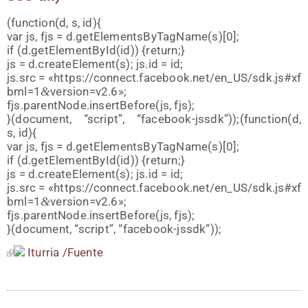
(function(d, s, id){
var js, fjs = d.getElementsByTagName(s)[0];
if (d.getElementById(id)) {return;}
js = d.createElement(s); js​.id = id;
js.src = «https://​con​nect​.face​book​.net/​e​n​_​U​S​/​s​d​k​.​j​s​#​x​f​
b​m​l​=​1​
&
​v​e​r​s​i​o​n​=​v​2.6»;
fjs.parentNode.insertBefore(js, fjs);
}(docu­ment, “script”, “facebook-jssdk”));(function(d,
s, id){
var js, fjs = d.getElementsByTagName(s)[0];
if (d.getElementById(id)) {return;}
js = d.createElement(s); js​.id = id;
js.src = «https://​con​nect​.face​book​.net/​e​n​_​U​S​/​s​d​k​.​j​s​#​x​f​
b​m​l​=​1​
&
​v​e​r​s​i​o​n​=​v​2.6»;
fjs.parentNode.insertBefore(js, fjs);
}(docu­ment, “script”, “face­book-jssdk”));
Itu­rria /​Fuen­te