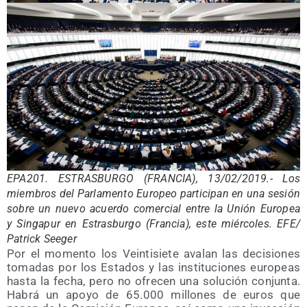
EPA201. ESTRASBURGO (FRANCIA), 13/​02/​2019.- Los
miem­bros del Par­la­men­to Euro­peo par­ti­ci­pan en una sesión
sobre un nue­vo acuer­do comer­cial entre la Unión Euro­pea
y Sin­ga­pur en Estras­bur­go (Fran­cia), este miér­co­les. EFE/​
Patrick Seeger
Por el momen­to los Vein­ti­sie­te ava­lan las deci­sio­nes
toma­das por los Esta­dos y las ins­ti­tu­cio­nes euro­peas
has­ta la fecha, pero no ofre­cen una solu­ción con­jun­ta.
Habrá un apo­yo de 65.000 millo­nes de euros que