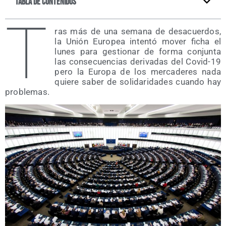
Tabla de contenidos
T
ras más de una sema­na de des­acuer­dos,
la Unión Euro­pea inten­tó mover ficha el
lunes para ges­tio­nar de for­ma con­jun­ta
las con­se­cuen­cias deri­va­das del Covid-19
pero la Euro­pa de los mer­ca­de­res nada
quie­re saber de soli­da­ri­da­des cuan­do hay
problemas.