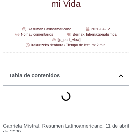
mi Vida
Resumen Latinoamericano
2020-04-12
No hay comentarios
Berriak
,
Internazionalismoa
[jp_post_view]
Irakurtzeko denbora / Tiempo de lectura: 2 min.
Tabla de contenidos
Gabrie­la Mis­tral, Resu­men Lati­no­ame­ri­cano, 11 de abril
de 2020.-