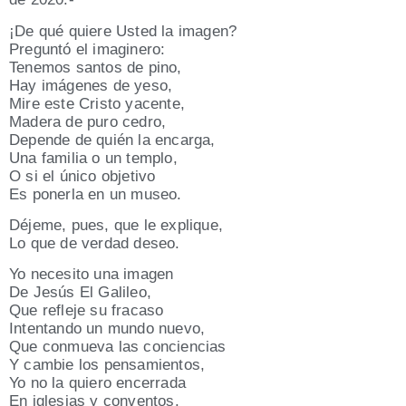
¡De qué quie­re Usted la ima­gen?
Pre­gun­tó el ima­gi­ne­ro:
Tene­mos san­tos de pino,
Hay imá­ge­nes de yeso,
Mire este Cris­to yacen­te,
Made­ra de puro cedro,
Depen­de de quién la encar­ga,
Una fami­lia o un tem­plo,
O si el úni­co obje­ti­vo
Es poner­la en un museo.
Déje­me, pues, que le expli­que,
Lo que de ver­dad deseo.
Yo nece­si­to una ima­gen
De Jesús El Gali­leo,
Que refle­je su fra­ca­so
Inten­tan­do un mun­do nue­vo,
Que con­mue­va las con­cien­cias
Y cam­bie los pen­sa­mien­tos,
Yo no la quie­ro ence­rra­da
En igle­sias y conventos.