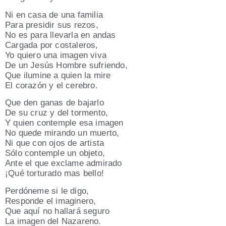
Ni en casa de una fami­lia
Para pre­si­dir sus rezos,
No es para lle­var­la en andas
Car­ga­da por cos­ta­le­ros,
Yo quie­ro una ima­gen viva
De un Jesús Hom­bre sufrien­do,
Que ilu­mi­ne a quien la mire
El cora­zón y el cerebro.
Que den ganas de bajar­lo
De su cruz y del tor­men­to,
Y quien con­tem­ple esa ima­gen
No que­de miran­do un muer­to,
Ni que con ojos de artis­ta
Sólo con­tem­ple un obje­to,
Ante el que excla­me admi­ra­do
¡Qué tor­tu­ra­do mas bello!
Per­dó­ne­me si le digo,
Res­pon­de el ima­gi­ne­ro,
Que aquí no halla­rá segu­ro
La ima­gen del Nazareno.