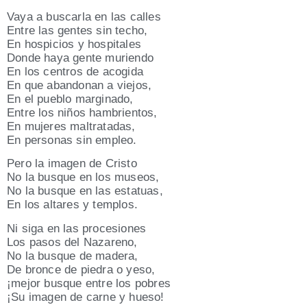
Vaya a bus­car­la en las calles
Entre las gen­tes sin techo,
En hos­pi­cios y hos­pi­ta­les
Don­de haya gen­te murien­do
En los cen­tros de aco­gi­da
En que aban­do­nan a vie­jos,
En el pue­blo mar­gi­na­do,
Entre los niños ham­brien­tos,
En muje­res mal­tra­ta­das,
En per­so­nas sin empleo.
Pero la ima­gen de Cris­to
No la bus­que en los museos,
No la bus­que en las esta­tuas,
En los alta­res y templos.
Ni siga en las pro­ce­sio­nes
Los pasos del Naza­reno,
No la bus­que de made­ra,
De bron­ce de pie­dra o yeso,
¡mejor bus­que entre los pobres
¡Su ima­gen de car­ne y hueso!