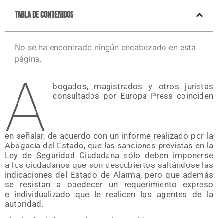
Tabla de contenidos
No se ha encontrado ningún encabezado en esta
página.
A
bo­ga­dos, magis­tra­dos y otros juris­tas
con­sul­ta­dos por Euro­pa Press coin­ci­den
en seña­lar, de acuer­do con un infor­me rea­li­za­do por la
Abo­ga­cía del Esta­do, que las san­cio­nes pre­vis­tas en la
Ley de Segu­ri­dad Ciu­da­da­na sólo deben impo­ner­se
a los ciu­da­da­nos que son des­cu­bier­tos sal­tán­do­se las
indi­ca­cio­nes del Esta­do de Alar­ma, pero que ade­más
se resis­tan a obe­de­cer un reque­ri­mien­to expre­so
e indi­vi­dua­li­za­do que le reali­cen los agen­tes de la
autoridad.