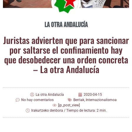
La otra Andalucía
Juris­tas advier­ten que para san­cio­nar
por sal­tar­se el con­fi­na­mien­to hay
que des­obe­de­cer una orden con­cre­ta
– La otra Andalucía
La otra Andalucía
2020-04-15
No hay comentarios
Berriak
,
Internazionalismoa
[jp_post_view]
Irakurtzeko denbora / Tiempo de lectura: 2 min.