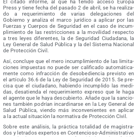
El cita­do infor­me, al que ha teni­do acce­so Euro­pa
Press y tie­ne fecha del pasa­do 2 de abril, se ha rea­li­za­
do a reque­ri­mien­to de varias dele­ga­cio­nes del
Gobierno y ana­li­za el mar­co jurí­di­co a apli­car por las
Fuer­zas y Cuer­pos de Segu­ri­dad en el caso de incum­
pli­mien­to de las res­tric­cio­nes a la movi­li­dad res­pec­to
a tres leyes dife­ren­tes, la de Segu­ri­dad Ciu­da­da­na, la
Ley Gene­ral de Salud Públi­ca y la del Sis­te­ma Nacio­nal
de Pro­tec­ción Civil.
Así, con­clu­ye que el mero incum­pli­mien­to de las limi­ta­
cio­nes impues­tas no pue­de ser cali­fi­ca­do auto­má­ti­ca­
men­te como infrac­ción de des­obe­dien­cia pre­vis­to en
el artícu­lo 36.6 de la Ley de Segu­ri­dad de 2015. Se pre­
ci­sa que el ciu­da­dano, habien­do incum­pli­do las medi­
das, des­atien­da el reque­ri­mien­to expre­so que le haga
el agen­te que le haya des­cu­bier­to. Aña­de que la san­cio­
nes tam­bién podrían incar­di­nar­se en la Ley Gene­ral de
Salud Públi­ca, vien­do más incon­ve­nien­tes en apli­car
a la actual situa­ción la nor­ma­ti­va de Pro­tec­ción Civil.
Sobre este aná­li­sis, la prác­ti­ca tota­li­dad de magis­tra­
dos y letra­dos exper­tos en Con­ten­cio­so-Admi­nis­tra­ti­vo