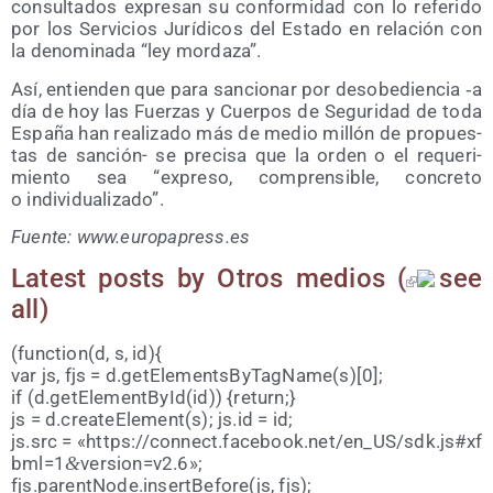
con­sul­ta­dos expre­san su con­for­mi­dad con lo refe­ri­do
por los Ser­vi­cios Jurí­di­cos del Esta­do en rela­ción con
la deno­mi­na­da “ley mordaza”.
Así, entien­den que para san­cio­nar por des­obe­dien­cia ‑a
día de hoy las Fuer­zas y Cuer­pos de Segu­ri­dad de toda
Espa­ña han rea­li­za­do más de medio millón de pro­pues­
tas de san­ción- se pre­ci­sa que la orden o el reque­ri­
mien­to sea “expre­so, com­pren­si­ble, con­cre­to
o individualizado”.
Fuen­te: www​.euro​pa​press​.es
Latest posts by Otros medios
(
see
all
)
(function(d, s, id){
var js, fjs = d.getElementsByTagName(s)[0];
if (d.getElementById(id)) {return;}
js = d.createElement(s); js​.id = id;
js.src = «https://​con​nect​.face​book​.net/​e​n​_​U​S​/​s​d​k​.​j​s​#​x​f​
b​m​l​=​1​
&
​v​e​r​s​i​o​n​=​v​2.6»;
fjs.parentNode.insertBefore(js, fjs);