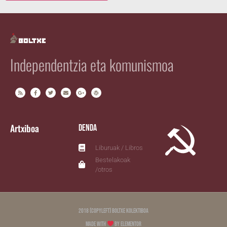
Independentzia eta komunismoa
Artxiboa
Denda
Liburuak / Libros
Bestelakoak
/otros
2018 (copyleft) Boltxe Kolektiboa
Made with
by Elementor