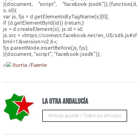
}(docu­ment, “script”, “facebook-jssdk”));(function(d,
s, id){
var js, fjs = d.getElementsByTagName(s)[0];
if (d.getElementById(id)) {return;}
js = d.createElement(s); js​.id = id;
js.src = «https://​con​nect​.face​book​.net/​e​n​_​U​S​/​s​d​k​.​j​s​#​x​f​
b​m​l​=​1​
&
​v​e​r​s​i​o​n​=​v​2.6»;
fjs.parentNode.insertBefore(js, fjs);
}(docu­ment, “script”, “face­book-jssdk”));
Itu­rria /​Fuen­te
La otra Andalucía
Artikulo guztiak / Todos los artículos