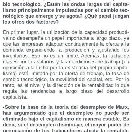
bio tec­no­ló­gi­co. ¿Están las ondas lar­gas del capi­ta­
lis­mo prin­ci­pal­men­te impul­sa­das por el cam­bio tec­
no­ló­gi­co que emer­ge y se ago­ta? ¿Qué papel jue­gan
los otros dos factores?
En pri­mer lugar, la uti­li­za­ción de la capa­ci­dad pro­duc­ti­
va no desem­pe­ña un papel impor­tan­te a lar­go pla­zo, ya
que las empre­sas adap­tan con­ti­nua­men­te la ofer­ta a la
deman­da expan­dien­do la pro­duc­ción y ajus­tan­do los
inven­ta­rios. Eso no es un lími­te. Ade­más, la lucha de
cla­ses por los sala­rios y las con­di­cio­nes de tra­ba­jo (en
opo­si­ción a la lucha por la exis­ten­cia del pro­pio capi­ta­
lis­mo) está limi­ta­da por la ofer­ta de tra­ba­jo, la tasa de
cam­bio tec­no­ló­gi­co, la movi­li­dad del capi­tal, etc. Por lo
tan­to, es el nivel y la direc­ción de la ren­ta­bi­li­dad lo que
regu­la las ten­den­cias a lar­go pla­zo del desa­rro­llo
capitalista.
-Sobre la base de la teo­ría del des­em­pleo de Marx,
has argu­men­ta­do que el des­em­pleo no pue­de ser
eli­mi­na­do bajo el capi­ta­lis­mo de mane­ra esta­ble. Es
decir, si el des­em­pleo dis­mi­nu­ye, el mayor poder de
nego­cia­ción de los tra­ba­ja­do­res afec­ta la ren­ta­bi­li­