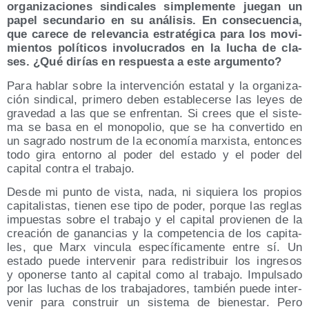
orga­ni­za­cio­nes sin­di­ca­les sim­ple­men­te jue­gan un
papel secun­da­rio en su aná­li­sis. En con­se­cuen­cia,
que care­ce de rele­van­cia estra­té­gi­ca para los movi­
mien­tos polí­ti­cos invo­lu­cra­dos en la lucha de cla­
ses. ¿Qué dirías en res­pues­ta a este argumento?
Para hablar sobre la inter­ven­ción esta­tal y la orga­ni­za­
ción sin­di­cal, pri­me­ro deben esta­ble­cer­se las leyes de
gra­ve­dad a las que se enfren­tan. Si crees que el sis­te­
ma se basa en el mono­po­lio, que se ha con­ver­ti­do en
un sagra­do nos­trum de la eco­no­mía mar­xis­ta, enton­ces
todo gira entorno al poder del esta­do y el poder del
capi­tal con­tra el trabajo.
Des­de mi pun­to de vis­ta, nada, ni siquie­ra los pro­pios
capi­ta­lis­tas, tie­nen ese tipo de poder, por­que las reglas
impues­tas sobre el tra­ba­jo y el capi­tal pro­vie­nen de la
crea­ción de ganan­cias y la com­pe­ten­cia de los capi­ta­
les, que Marx vin­cu­la espe­cí­fi­ca­men­te entre sí. Un
esta­do pue­de inter­ve­nir para redis­tri­buir los ingre­sos
y opo­ner­se tan­to al capi­tal como al tra­ba­jo. Impul­sa­do
por las luchas de los tra­ba­ja­do­res, tam­bién pue­de inter­
ve­nir para cons­truir un sis­te­ma de bien­es­tar. Pero