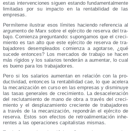
estas inter­ven­cio­nes siguen estan­do fun­da­men­tal­men­te
limi­ta­das por su impac­to en la ren­ta­bi­li­dad de las
empresas.
Per­mí­te­me ilus­trar esos lími­tes hacien­do refe­ren­cia al
argu­men­to de Marx sobre el ejér­ci­to de reser­va del tra­
ba­jo. Comien­za pre­gun­tan­do: supon­ga­mos que el cre­ci­
mien­to es tan alto que este ejér­ci­to de reser­va de tra­
ba­ja­do­res des­em­plea­dos comien­za a ago­tar­se, ¿qué
suce­de enton­ces? Los mer­ca­dos de tra­ba­jo se hacen
más rígi­dos y los sala­rios ten­de­rán a aumen­tar, lo cual
es bueno para los trabajadores.
Pero si los sala­rios aumen­tan en rela­ción con la pro­
duc­ti­vi­dad, enton­ces la ren­ta­bi­li­dad cae, lo que ace­le­ra
la meca­ni­za­ción en cur­so en las empre­sas y dis­mi­nu­ye
las tasas gene­ra­les de cre­ci­mien­to. La des­ace­le­ra­ción
del reclu­ta­mien­to de mano de obra a tra­vés del cre­ci­
mien­to y el des­pla­za­mien­to cre­cien­te de tra­ba­ja­do­res
a tra­vés de la meca­ni­za­ción, repon­drán el ejér­ci­to de
reser­va. Estos son efec­tos de retro­ali­men­ta­ción inhe­
ren­tes a las ope­ra­cio­nes capi­ta­lis­tas mismas.