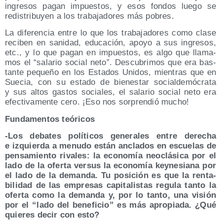
ingre­sos pagan impues­tos, y esos fon­dos lue­go se
redis­tri­bu­yen a los tra­ba­ja­do­res más pobres.
La dife­ren­cia entre lo que los tra­ba­ja­do­res como cla­se
reci­ben en sani­dad, edu­ca­ción, apo­yo a sus ingre­sos,
etc., y lo que pagan en impues­tos, es algo que lla­ma­
mos el “sala­rio social neto”. Des­cu­bri­mos que era bas­
tan­te peque­ño en los Esta­dos Uni­dos, mien­tras que en
Sue­cia, con su esta­do de bien­es­tar social­de­mó­cra­ta
y sus altos gas­tos socia­les, el sala­rio social neto era
efec­ti­va­men­te cero. ¡Eso nos sor­pren­dió mucho!
Fun­da­men­tos teóricos
-Los deba­tes polí­ti­cos gene­ra­les entre dere­cha
e izquier­da a menu­do están ancla­dos en escue­las de
pen­sa­mien­to riva­les: la eco­no­mía neo­clá­si­ca por el
lado de la ofer­ta ver­sus la eco­no­mía key­ne­sia­na por
el lado de la deman­da. Tu posi­ción es que la ren­ta­
bi­li­dad de las empre­sas capi­ta­lis­tas regu­la tan­to la
ofer­ta como la deman­da y, por lo tan­to, una visión
por el “lado del bene­fi­cio” es más apro­pia­da. ¿Qué
quie­res decir con esto?