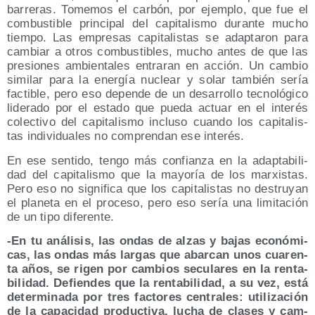
barre­ras. Tome­mos el car­bón, por ejem­plo, que fue el
com­bus­ti­ble prin­ci­pal del capi­ta­lis­mo duran­te mucho
tiem­po. Las empre­sas capi­ta­lis­tas se adap­ta­ron para
cam­biar a otros com­bus­ti­bles, mucho antes de que las
pre­sio­nes ambien­ta­les entra­ran en acción. Un cam­bio
simi­lar para la ener­gía nuclear y solar tam­bién sería
fac­ti­ble, pero eso depen­de de un desa­rro­llo tec­no­ló­gi­co
lide­ra­do por el esta­do que pue­da actuar en el inte­rés
colec­ti­vo del capi­ta­lis­mo inclu­so cuan­do los capi­ta­lis­
tas indi­vi­dua­les no com­pren­dan ese interés.
En ese sen­ti­do, ten­go más con­fian­za en la adap­ta­bi­li­
dad del capi­ta­lis­mo que la mayo­ría de los mar­xis­tas.
Pero eso no sig­ni­fi­ca que los capi­ta­lis­tas no des­tru­yan
el pla­ne­ta en el pro­ce­so, pero eso sería una limi­ta­ción
de un tipo diferente.
-En tu aná­li­sis, las ondas de alzas y bajas eco­nó­mi­
cas, las ondas más lar­gas que abar­can unos cua­ren­
ta años, se rigen por cam­bios secu­la­res en la ren­ta­
bi­li­dad. Defien­des que la ren­ta­bi­li­dad, a su vez, está
deter­mi­na­da por tres fac­to­res cen­tra­les: uti­li­za­ción
de la capa­ci­dad pro­duc­ti­va, lucha de cla­ses y cam­