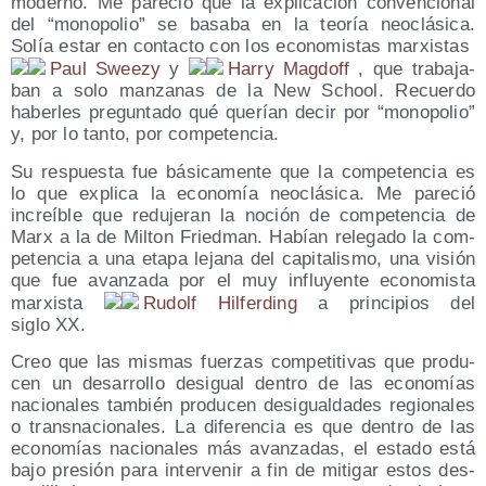
moderno. Me pare­ció que la expli­ca­ción con­ven­cio­nal
del “mono­po­lio” se basa­ba en la teo­ría neo­clá­si­ca.
Solía estar en con­tac­to con los eco­no­mis­tas mar­xis­tas
Paul Sweezy
y
Harry Mag­doff
, que tra­ba­ja­
ban a solo man­za­nas de la New School. Recuer­do
haber­les pre­gun­ta­do qué que­rían decir por “mono­po­lio”
y, por lo tan­to, por competencia.
Su res­pues­ta fue bási­ca­men­te que la com­pe­ten­cia es
lo que expli­ca la eco­no­mía neo­clá­si­ca. Me pare­ció
increí­ble que redu­je­ran la noción de com­pe­ten­cia de
Marx a la de Mil­ton Fried­man. Habían rele­ga­do la com­
pe­ten­cia a una eta­pa leja­na del capi­ta­lis­mo, una visión
que fue avan­za­da por el muy influ­yen­te eco­no­mis­ta
mar­xis­ta
Rudolf Hil­fer­ding
a prin­ci­pios del
siglo XX.
Creo que las mis­mas fuer­zas com­pe­ti­ti­vas que pro­du­
cen un desa­rro­llo des­igual den­tro de las eco­no­mías
nacio­na­les tam­bién pro­du­cen des­igual­da­des regio­na­les
o trans­na­cio­na­les. La dife­ren­cia es que den­tro de las
eco­no­mías nacio­na­les más avan­za­das, el esta­do está
bajo pre­sión para inter­ve­nir a fin de miti­gar estos des­