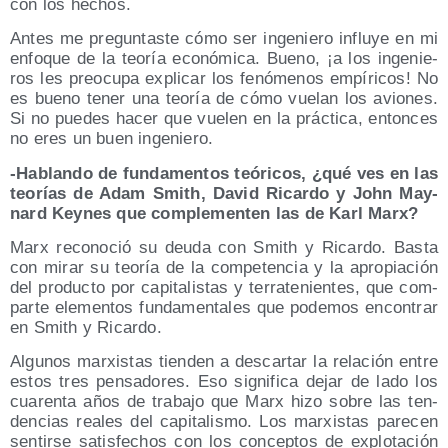
con los hechos.
Antes me pre­gun­tas­te cómo ser inge­nie­ro influ­ye en mi
enfo­que de la teo­ría eco­nó­mi­ca. Bueno, ¡a los inge­nie­
ros les preo­cu­pa expli­car los fenó­me­nos empí­ri­cos! No
es bueno tener una teo­ría de cómo vue­lan los avio­nes.
Si no pue­des hacer que vue­len en la prác­ti­ca, enton­ces
no eres un buen ingeniero.
-Hablan­do de fun­da­men­tos teó­ri­cos, ¿qué ves en las
teo­rías de Adam Smith, David Ricar­do y John May­
nard Key­nes que com­ple­men­ten las de Karl Marx?
Marx reco­no­ció su deu­da con Smith y Ricar­do. Bas­ta
con mirar su teo­ría de la com­pe­ten­cia y la apro­pia­ción
del pro­duc­to por capi­ta­lis­tas y terra­te­nien­tes, que com­
par­te ele­men­tos fun­da­men­ta­les que pode­mos encon­trar
en Smith y Ricardo.
Algu­nos mar­xis­tas tien­den a des­car­tar la rela­ción entre
estos tres pen­sa­do­res. Eso sig­ni­fi­ca dejar de lado los
cua­ren­ta años de tra­ba­jo que Marx hizo sobre las ten­
den­cias reales del capi­ta­lis­mo. Los mar­xis­tas pare­cen
sen­tir­se satis­fe­chos con los con­cep­tos de explo­ta­ción