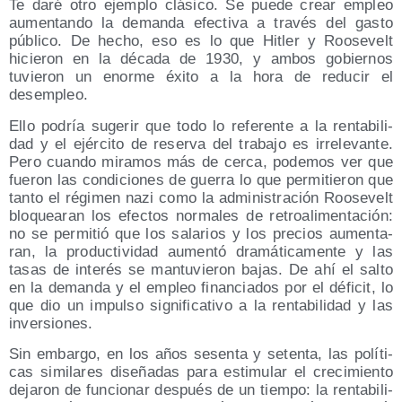
Te daré otro ejem­plo clá­si­co. Se pue­de crear empleo
aumen­tan­do la deman­da efec­ti­va a tra­vés del gas­to
públi­co. De hecho, eso es lo que Hitler y Roo­se­velt
hicie­ron en la déca­da de 1930, y ambos gobier­nos
tuvie­ron un enor­me éxi­to a la hora de redu­cir el
desempleo.
Ello podría suge­rir que todo lo refe­ren­te a la ren­ta­bi­li­
dad y el ejér­ci­to de reser­va del tra­ba­jo es irre­le­van­te.
Pero cuan­do mira­mos más de cer­ca, pode­mos ver que
fue­ron las con­di­cio­nes de gue­rra lo que per­mi­tie­ron que
tan­to el régi­men nazi como la admi­nis­tra­ción Roo­se­velt
blo­quea­ran los efec­tos nor­ma­les de retro­ali­men­ta­ción:
no se per­mi­tió que los sala­rios y los pre­cios aumen­ta­
ran, la pro­duc­ti­vi­dad aumen­tó dra­má­ti­ca­men­te y las
tasas de inte­rés se man­tu­vie­ron bajas. De ahí el sal­to
en la deman­da y el empleo finan­cia­dos por el défi­cit, lo
que dio un impul­so sig­ni­fi­ca­ti­vo a la ren­ta­bi­li­dad y las
inversiones.
Sin embar­go, en los años sesen­ta y seten­ta, las polí­ti­
cas simi­la­res dise­ña­das para esti­mu­lar el cre­ci­mien­to
deja­ron de fun­cio­nar des­pués de un tiem­po: la ren­ta­bi­li­