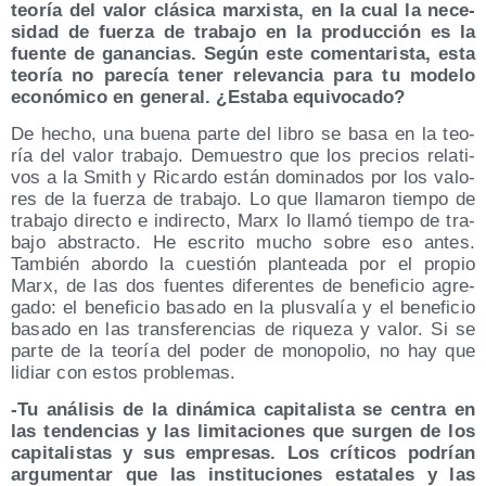
teo­ría del valor clá­si­ca mar­xis­ta, en la cual la nece­
si­dad de fuer­za de tra­ba­jo en la pro­duc­ción es la
fuen­te de ganan­cias. Según este comen­ta­ris­ta, esta
teo­ría no pare­cía tener rele­van­cia para tu mode­lo
eco­nó­mi­co en gene­ral. ¿Esta­ba equivocado?
De hecho, una bue­na par­te del libro se basa en la teo­
ría del valor tra­ba­jo. Demues­tro que los pre­cios rela­ti­
vos a la Smith y Ricar­do están domi­na­dos por los valo­
res de la fuer­za de tra­ba­jo. Lo que lla­ma­ron tiem­po de
tra­ba­jo direc­to e indi­rec­to, Marx lo lla­mó tiem­po de tra­
ba­jo abs­trac­to. He escri­to mucho sobre eso antes.
Tam­bién abor­do la cues­tión plan­tea­da por el pro­pio
Marx, de las dos fuen­tes dife­ren­tes de bene­fi­cio agre­
ga­do: el bene­fi­cio basa­do en la plus­va­lía y el bene­fi­cio
basa­do en las trans­fe­ren­cias de rique­za y valor. Si se
par­te de la teo­ría del poder de mono­po­lio, no hay que
lidiar con estos problemas.
-Tu aná­li­sis de la diná­mi­ca capi­ta­lis­ta se cen­tra en
las ten­den­cias y las limi­ta­cio­nes que sur­gen de los
capi­ta­lis­tas y sus empre­sas. Los crí­ti­cos podrían
argu­men­tar que las ins­ti­tu­cio­nes esta­ta­les y las