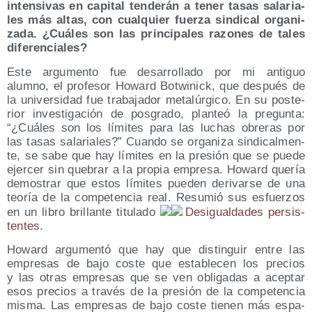
inten­si­vas en capi­tal ten­de­rán a tener tasas sala­ria­
les más altas, con cual­quier fuer­za sin­di­cal orga­ni­
za­da. ¿Cuá­les son las prin­ci­pa­les razo­nes de tales
diferenciales?
Este argu­men­to fue desa­rro­lla­do por mi anti­guo
alumno, el pro­fe­sor Howard Bot­wi­nick, que des­pués de
la uni­ver­si­dad fue tra­ba­ja­dor meta­lúr­gi­co. En su pos­te­
rior inves­ti­ga­ción de pos­gra­do, plan­teó la pre­gun­ta:
“¿Cuá­les son los lími­tes para las luchas obre­ras por
las tasas sala­ria­les?” Cuan­do se orga­ni­za sin­di­cal­men­
te, se sabe que hay lími­tes en la pre­sión que se pue­de
ejer­cer sin que­brar a la pro­pia empre­sa. Howard que­ría
demos­trar que estos lími­tes pue­den deri­var­se de una
teo­ría de la com­pe­ten­cia real. Resu­mió sus esfuer­zos
en un libro bri­llan­te titu­la­do
Des­igual­da­des per­sis­
ten­tes
.
Howard argu­men­tó que hay que dis­tin­guir entre las
empre­sas de bajo cos­te que esta­ble­cen los pre­cios
y las otras empre­sas que se ven obli­ga­das a acep­tar
esos pre­cios a tra­vés de la pre­sión de la com­pe­ten­cia
mis­ma. Las empre­sas de bajo cos­te tie­nen más espa­