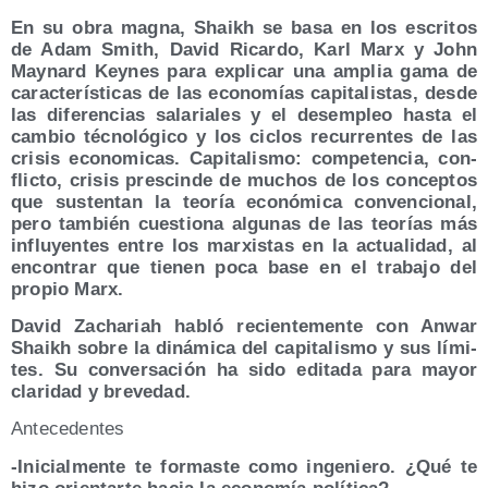
En su obra mag­na, Shaikh se basa en los escri­tos
de Adam Smith, David Ricar­do, Karl Marx y John
May­nard Key­nes para expli­car una amplia gama de
carac­te­rís­ti­cas de las eco­no­mías capi­ta­lis­tas, des­de
las dife­ren­cias sala­ria­les y el des­em­pleo has­ta el
cam­bio téc­no­ló­gi­co y los ciclos recu­rren­tes de las
cri­sis eco­no­mi­cas. Capi­ta­lis­mo: com­pe­ten­cia, con­
flic­to, cri­sis pres­cin­de de muchos de los con­cep­tos
que sus­ten­tan la teo­ría eco­nó­mi­ca con­ven­cio­nal,
pero tam­bién cues­tio­na algu­nas de las teo­rías más
influ­yen­tes entre los mar­xis­tas en la actua­li­dad, al
encon­trar que tie­nen poca base en el tra­ba­jo del
pro­pio Marx.
David Zacha­riah habló recien­te­men­te con Anwar
Shaikh sobre la diná­mi­ca del capi­ta­lis­mo y sus lími­
tes. Su con­ver­sa­ción ha sido edi­ta­da para mayor
cla­ri­dad y brevedad.
Ante­ce­den­tes
-Ini­cial­men­te te for­mas­te como inge­nie­ro. ¿Qué te