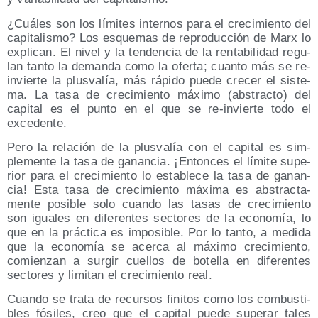
¿Cuá­les son los lími­tes inter­nos para el cre­ci­mien­to del
capi­ta­lis­mo? Los esque­mas de repro­duc­ción de Marx lo
expli­can. El nivel y la ten­den­cia de la ren­ta­bi­li­dad regu­
lan tan­to la deman­da como la ofer­ta; cuan­to más se re-
invier­te la plus­va­lía, más rápi­do pue­de cre­cer el sis­te­
ma. La tasa de cre­ci­mien­to máxi­mo (abs­trac­to) del
capi­tal es el pun­to en el que se re-invier­te todo el
excedente.
Pero la rela­ción de la plus­va­lía con el capi­tal es sim­
ple­men­te la tasa de ganan­cia. ¡Enton­ces el lími­te supe­
rior para el cre­ci­mien­to lo esta­ble­ce la tasa de ganan­
cia! Esta tasa de cre­ci­mien­to máxi­ma es abs­trac­ta­
men­te posi­ble solo cuan­do las tasas de cre­ci­mien­to
son igua­les en dife­ren­tes sec­to­res de la eco­no­mía, lo
que en la prác­ti­ca es impo­si­ble. Por lo tan­to, a medi­da
que la eco­no­mía se acer­ca al máxi­mo cre­ci­mien­to,
comien­zan a sur­gir cue­llos de bote­lla en dife­ren­tes
sec­to­res y limi­tan el cre­ci­mien­to real.
Cuan­do se tra­ta de recur­sos fini­tos como los com­bus­ti­
bles fósi­les, creo que el capi­tal pue­de supe­rar tales