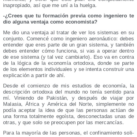
inapro­pia­do, así que me uní a la huelga.
-¿Crees que tu for­ma­ción pre­via como inge­nie­ro te
dio algu­na ven­ta­ja como economista?
Me dio una ven­ta­ja al tra­tar de ver los sis­te­mas en su
con­jun­to. Comen­cé como inge­nie­ro aero­náu­ti­co: debes
enten­der que eres par­te de un gran sis­te­ma, y tam­bién
debes enten­der cómo fun­cio­na, si vas a ope­rar den­tro
de ese sis­te­ma (y tal vez cam­biar­lo). Eso va en con­tra
de la lógi­ca de la eco­no­mía orto­do­xa, don­de se par­te
de los ele­men­tos indi­vi­dua­les y se inten­ta cons­truir una
expli­ca­ción a par­tir de ahí.
Des­de el comien­zo de mis estu­dios de eco­no­mía, la
des­crip­ción orto­do­xa del mun­do no tenía sen­ti­do para
mí. Vinien­do de Pakis­tán, y des­pués de via­jar por
Mala­sia, Áfri­ca y Amé­ri­ca del Nor­te, sim­ple­men­te no
podía acep­tar la idea de que las per­so­nas actúan de
una for­ma total­men­te egoís­ta, des­co­nec­ta­das unas de
otras, y que solo se preo­cu­pen por las mercancías.
Para la mayo­ría de las per­so­nas, el con­fi­na­mien­to soli­