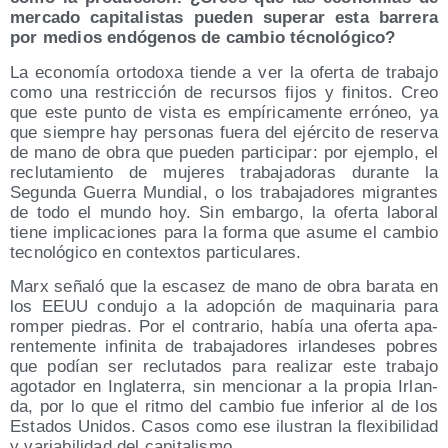
mer­ca­do capi­ta­lis­tas pue­den supe­rar esta barre­ra
por medios endó­ge­nos de cam­bio técnológico?
La eco­no­mía orto­do­xa tien­de a ver la ofer­ta de tra­ba­jo
como una res­tric­ción de recur­sos fijos y fini­tos. Creo
que este pun­to de vis­ta es empí­ri­ca­men­te erró­neo, ya
que siem­pre hay per­so­nas fue­ra del ejér­ci­to de reser­va
de mano de obra que pue­den par­ti­ci­par: por ejem­plo, el
reclu­ta­mien­to de muje­res tra­ba­ja­do­ras duran­te la
Segun­da Gue­rra Mun­dial, o los tra­ba­ja­do­res migran­tes
de todo el mun­do hoy. Sin embar­go, la ofer­ta labo­ral
tie­ne impli­ca­cio­nes para la for­ma que asu­me el cam­bio
tec­no­ló­gi­co en con­tex­tos particulares.
Marx seña­ló que la esca­sez de mano de obra bara­ta en
los EEUU con­du­jo a la adop­ción de maqui­na­ria para
rom­per pie­dras. Por el con­tra­rio, había una ofer­ta apa­
ren­te­men­te infi­ni­ta de tra­ba­ja­do­res irlan­de­ses pobres
que podían ser reclu­ta­dos para rea­li­zar este tra­ba­jo
ago­ta­dor en Ingla­te­rra, sin men­cio­nar a la pro­pia Irlan­
da, por lo que el rit­mo del cam­bio fue infe­rior al de los
Esta­dos Uni­dos. Casos como ese ilus­tran la fle­xi­bi­li­dad
y varia­bi­li­dad del capitalismo.