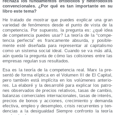
recha­za los fun­da­men­tos orto­do­xos y hete­ro­do­xos
con­ven­cio­na­les. ¿Por qué es tan impor­tan­te en su
libro este tema?
He tra­ta­do de mos­trar que pue­des expli­car una gran
varie­dad de fenó­me­nos des­de el pun­to de vis­ta de la
com­pe­ten­cia. Por supues­to, la pre­gun­ta es: ¿qué idea
de com­pe­ten­cia pue­des usar? La teo­ría de la “com­pe­
ten­cia per­fec­ta” es fran­ca­men­te absur­da, y posi­ble­
men­te esté dise­ña­da para repre­sen­tar al capi­ta­lis­mo
como un sis­te­ma social ideal. Cuan­do se va más allá,
aún que­da la pre­gun­ta de cómo las coli­sio­nes entre las
empre­sas regu­lan sus resultados.
Esa es la teo­ría de la com­pe­ten­cia real. Marx la pre­
sen­tó de for­ma elíp­ti­ca en el Volu­men III de El Capi­tal,
pero tam­bién está implí­ci­ta en los volú­me­nes ante­rio­
res. La ela­bo­ré y la desa­rro­llé para expli­car los patro­
nes obser­va­dos de pre­cios rela­ti­vos, tasas de cam­bio,
balan­zas comer­cia­les inter­na­cio­na­les, tasas de inte­rés,
pre­cios de bonos y accio­nes, cre­ci­mien­to y deman­da
efec­ti­va, empleo y des­em­pleo, cri­sis recu­rren­tes y ten­
den­cias a la des­igual­dad Siem­pre con­fron­to la teo­ría