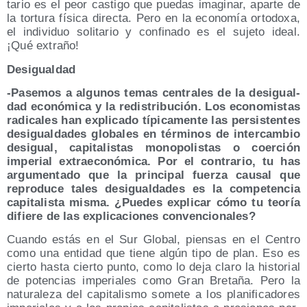
ta­rio es el peor cas­ti­go que pue­das ima­gi­nar, apar­te de
la tor­tu­ra físi­ca direc­ta. Pero en la eco­no­mía orto­do­xa,
el indi­vi­duo soli­ta­rio y con­fi­na­do es el suje­to ideal.
¡Qué extraño!
Des­igual­dad
-Pase­mos a algu­nos temas cen­tra­les de la des­igual­
dad eco­nó­mi­ca y la redis­tri­bu­ción. Los eco­no­mis­tas
radi­ca­les han expli­ca­do típi­ca­men­te las per­sis­ten­tes
des­igual­da­des glo­ba­les en tér­mi­nos de inter­cam­bio
des­igual, capi­ta­lis­tas mono­po­lis­tas o coer­ción
impe­rial extra­eco­nó­mi­ca. Por el con­tra­rio, tu has
argu­men­ta­do que la prin­ci­pal fuer­za cau­sal que
repro­du­ce tales des­igual­da­des es la com­pe­ten­cia
capi­ta­lis­ta mis­ma. ¿Pue­des expli­car cómo tu teo­ría
difie­re de las expli­ca­cio­nes convencionales?
Cuan­do estás en el Sur Glo­bal, pien­sas en el Cen­tro
como una enti­dad que tie­ne algún tipo de plan. Eso es
cier­to has­ta cier­to pun­to, como lo deja cla­ro la his­to­rial
de poten­cias impe­ria­les como Gran Bre­ta­ña. Pero la
natu­ra­le­za del capi­ta­lis­mo some­te a los pla­ni­fi­ca­do­res