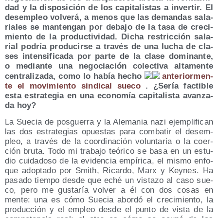
dad y la dis­po­si­ción de los capi­ta­lis­tas a inver­tir. El
des­em­pleo vol­ve­rá, a menos que las deman­das sala­
ria­les se man­ten­gan por deba­jo de la tasa de cre­ci­
mien­to de la pro­duc­ti­vi­dad. Dicha res­tric­ción sala­
rial podría pro­du­cir­se a tra­vés de una lucha de cla­
ses inten­si­fi­ca­da por par­te de la cla­se domi­nan­te,
o median­te una nego­cia­ción colec­ti­va alta­men­te
cen­tra­li­za­da, como lo había hecho
ante­rior­men­
te el movi­mien­to sin­di­cal sue­co
. ¿Sería fac­ti­ble
esta estra­te­gia en una eco­no­mía capi­ta­lis­ta avan­za­
da hoy?
La Sue­cia de pos­gue­rra y la Ale­ma­nia nazi ejem­pli­fi­can
las dos estra­te­gias opues­tas para com­ba­tir el des­em­
pleo, a tra­vés de la coor­di­na­ción volun­ta­ria o la coer­
ción bru­ta. Todo mi tra­ba­jo teó­ri­co se basa en un estu­
dio cui­da­do­so de la evi­den­cia empí­ri­ca, el mis­mo enfo­
que adop­ta­do por Smith, Ricar­do, Marx y Key­nes. Ha
pasa­do tiem­po des­de que eché un vis­ta­zo al caso sue­
co, pero me gus­ta­ría vol­ver a él con dos cosas en
men­te: una es cómo Sue­cia abor­dó el cre­ci­mien­to, la
pro­duc­ción y el empleo des­de el pun­to de vis­ta de la