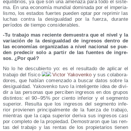
equi­li­brios, ya que son una ame­na­za para todo el sis­te­
ma. En una eco­no­mía mun­dial domi­na­da por el impe­ria­
lis­mo, los esta­dos fuer­tes pue­den optar por repri­mir las
luchas con­tra la des­igual­dad por la fuer­za, duran­te
perío­dos de tiem­po considerables.
-Tu tra­ba­jo mas recien­te demues­tra que el nivel y la
varia­ción de la des­igual­dad de ingre­sos den­tro de
las eco­no­mías orga­ni­za­das a nivel nacio­nal se pue­
den pre­de­cir solo a par­tir de las fuen­tes de ingre­
sos. ¿Por qué?
No lo he des­cu­bier­to yo: es el resul­ta­do de apli­car el
tra­ba­jo del físi­co
Vic­tor Yako­ven­ko
y sus cola­bo­ra­
do­res, que habían comen­za­do a bus­car datos sobre la
des­igual­dad. Yako­ven­ko tuvo la inte­li­gen­te idea de divi­
dir a las per­so­nas que per­ci­ben ingre­sos en dos gru­pos
dis­tin­tos: el 90 – 95% por cien­to infe­rior y el seg­men­to
supe­rior. Resul­ta que los ingre­sos del seg­men­to infe­
rior pro­vie­nen prin­ci­pal­men­te de la fuer­za de tra­ba­jo,
mien­tras que la capa supe­rior deri­va sus ingre­sos casi
por com­ple­to de la pro­pie­dad. Demos­tra­ron que las ren­
tas del tra­ba­jo y las ren­tas de los pro­pie­ta­rios tie­nen