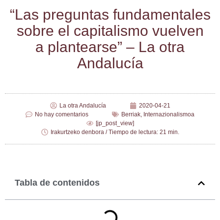
“Las pre­gun­tas fun­da­men­ta­les
sobre el capi­ta­lis­mo vuel­ven
a plan­tear­se” – La otra
Andalucía
La otra Andalucía
2020-04-21
No hay comentarios
Berriak
,
Internazionalismoa
[jp_post_view]
Irakurtzeko denbora / Tiempo de lectura: 21 min.
Tabla de contenidos