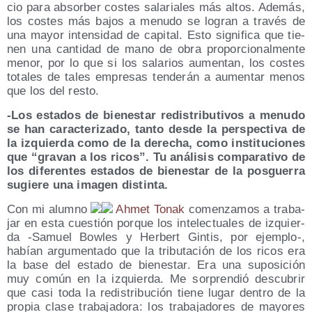
cio para absor­ber cos­tes sala­ria­les más altos. Ade­más,
los cos­tes más bajos a menu­do se logran a tra­vés de
una mayor inten­si­dad de capi­tal. Esto sig­ni­fi­ca que tie­
nen una can­ti­dad de mano de obra pro­por­cio­nal­men­te
menor, por lo que si los sala­rios aumen­tan, los cos­tes
tota­les de tales empre­sas ten­de­rán a aumen­tar menos
que los del resto.
-Los esta­dos de bien­es­tar redis­tri­bu­ti­vos a menu­do
se han carac­te­ri­za­do, tan­to des­de la pers­pec­ti­va de
la izquier­da como de la dere­cha, como ins­ti­tu­cio­nes
que “gra­van a los ricos”. Tu aná­li­sis com­pa­ra­ti­vo de
los dife­ren­tes esta­dos de bien­es­tar de la pos­gue­rra
sugie­re una ima­gen distinta.
Con mi alumno
Ahmet Tonak
comen­za­mos a tra­ba­
jar en esta cues­tión por­que los inte­lec­tua­les de izquier­
da ‑Samuel Bow­les y Her­bert Gin­tis, por ejemplo‑,
habían argu­men­ta­do que la tri­bu­ta­ción de los ricos era
la base del esta­do de bien­es­tar. Era una supo­si­ción
muy común en la izquier­da. Me sor­pren­dió des­cu­brir
que casi toda la redis­tri­bu­ción tie­ne lugar den­tro de la
pro­pia cla­se tra­ba­ja­do­ra: los tra­ba­ja­do­res de mayo­res