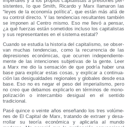
impe­ria­les y a los pro­pios capi­ta­lis­tas a pre­sio­nes per­
sis­ten­tes, lo que Smith, Ricar­do y Marx lla­ma­ron las
“leyes de la eco­no­mía polí­ti­ca”, que están más allá de
su con­trol direc­to. Y las ten­den­cias resul­tan­tes tam­bién
se impo­nen al Cen­tro mis­mo. Eso me lle­vó a pen­sar,
¿a qué fuer­zas están some­ti­dos inclu­so los capi­ta­lis­tas
y sus repre­sen­tan­tes en el sis­te­ma estatal?
Cuan­do se estu­dia la his­to­ria del capi­ta­lis­mo, se obser­
van muchas ten­den­cias, como la recu­rren­cia de las
depre­sio­nes eco­nó­mi­cas, que ocu­rren inde­pen­dien­te­
men­te de las inten­cio­nes sub­je­ti­vas de la gen­te. Leer
a Marx me dio la sen­sa­ción de que podría haber una
base para expli­car estas cosas, y expli­car a con­ti­nua­
ción las des­igual­da­des regio­na­les y glo­ba­les des­de esa
base. Eso no es negar el peso del impe­ria­lis­mo, pero
no creo que deba­mos expli­car­lo en tér­mi­nos de mono­
po­li­za­ción o inter­cam­bio des­igual en el sen­ti­do
tradicional.
Pasé quin­ce o vein­te años ense­ñan­do los tres volú­me­
nes de El Capi­tal de Marx, tra­tan­do de extraer y desa­
rro­llar su teo­ría eco­nó­mi­ca y apli­car­la al mun­do