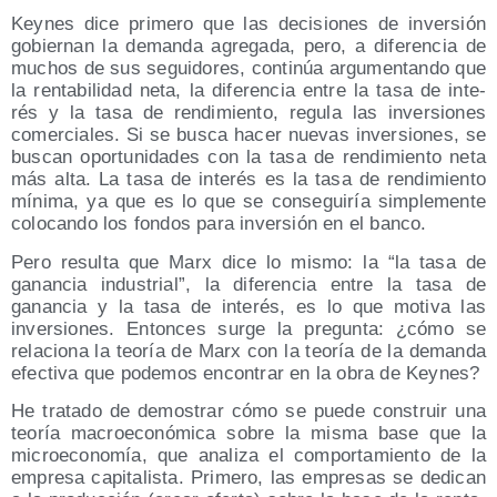
Key­nes dice pri­me­ro que las deci­sio­nes de inver­sión
gobier­nan la deman­da agre­ga­da, pero, a dife­ren­cia de
muchos de sus segui­do­res, con­ti­núa argu­men­tan­do que
la ren­ta­bi­li­dad neta, la dife­ren­cia entre la tasa de inte­
rés y la tasa de ren­di­mien­to, regu­la las inver­sio­nes
comer­cia­les. Si se bus­ca hacer nue­vas inver­sio­nes, se
bus­can opor­tu­ni­da­des con la tasa de ren­di­mien­to neta
más alta. La tasa de inte­rés es la tasa de ren­di­mien­to
míni­ma, ya que es lo que se con­se­gui­ría sim­ple­men­te
colo­can­do los fon­dos para inver­sión en el banco.
Pero resul­ta que Marx dice lo mis­mo: la “la tasa de
ganan­cia indus­trial”, la dife­ren­cia entre la tasa de
ganan­cia y la tasa de inte­rés, es lo que moti­va las
inver­sio­nes. Enton­ces sur­ge la pre­gun­ta: ¿cómo se
rela­cio­na la teo­ría de Marx con la teo­ría de la deman­da
efec­ti­va que pode­mos encon­trar en la obra de Keynes?
He tra­ta­do de demos­trar cómo se pue­de cons­truir una
teo­ría macro­eco­nó­mi­ca sobre la mis­ma base que la
micro­eco­no­mía, que ana­li­za el com­por­ta­mien­to de la
empre­sa capi­ta­lis­ta. Pri­me­ro, las empre­sas se dedi­can