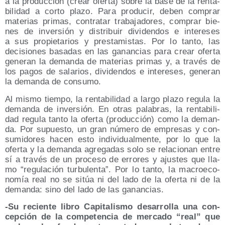
a la pro­duc­ción (crear ofer­ta) sobre la base de la ren­ta­
bi­li­dad a cor­to pla­zo. Para pro­du­cir, deben com­prar
mate­rias pri­mas, con­tra­tar tra­ba­ja­do­res, com­prar bie­
nes de inver­sión y dis­tri­buir divi­den­dos e intere­ses
a sus pro­pie­ta­rios y pres­ta­mis­tas. Por lo tan­to, las
deci­sio­nes basa­das en las ganan­cias para crear ofer­ta
gene­ran la deman­da de mate­rias pri­mas y, a tra­vés de
los pagos de sala­rios, divi­den­dos e intere­ses, gene­ran
la deman­da de consumo.
Al mis­mo tiem­po, la ren­ta­bi­li­dad a lar­go pla­zo regu­la la
deman­da de inver­sión. En otras pala­bras, la ren­ta­bi­li­
dad regu­la tan­to la ofer­ta (pro­duc­ción) como la deman­
da. Por supues­to, un gran núme­ro de empre­sas y con­
su­mi­do­res hacen esto indi­vi­dual­men­te, por lo que la
ofer­ta y la deman­da agre­ga­das solo se rela­cio­nan entre
sí a tra­vés de un pro­ce­so de erro­res y ajus­tes que lla­
mo “regu­la­ción tur­bu­len­ta”. Por lo tan­to, la macro­eco­
no­mía real no se sitúa ni del lado de la ofer­ta ni de la
deman­da: sino del lado de las ganancias.
-Su recien­te libro Capi­ta­lis­mo desa­rro­lla una con­
cep­ción de la com­pe­ten­cia de mer­ca­do “real” que