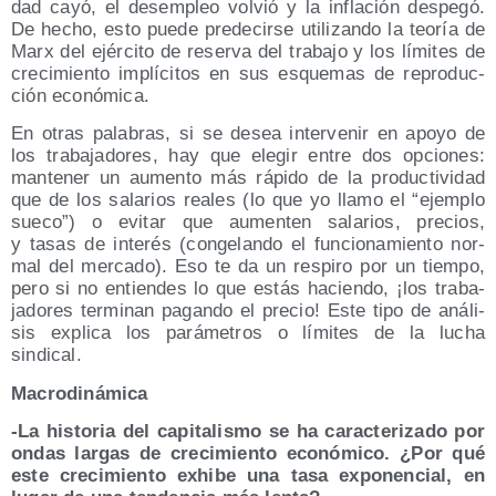
dad cayó, el des­em­pleo vol­vió y la infla­ción des­pe­gó.
De hecho, esto pue­de pre­de­cir­se uti­li­zan­do la teo­ría de
Marx del ejér­ci­to de reser­va del tra­ba­jo y los lími­tes de
cre­ci­mien­to implí­ci­tos en sus esque­mas de repro­duc­
ción económica.
En otras pala­bras, si se desea inter­ve­nir en apo­yo de
los tra­ba­ja­do­res, hay que ele­gir entre dos opcio­nes:
man­te­ner un aumen­to más rápi­do de la pro­duc­ti­vi­dad
que de los sala­rios reales (lo que yo lla­mo el “ejem­plo
sue­co”) o evi­tar que aumen­ten sala­rios, pre­cios,
y tasas de inte­rés (con­ge­lan­do el fun­cio­na­mien­to nor­
mal del mer­ca­do). Eso te da un res­pi­ro por un tiem­po,
pero si no entien­des lo que estás hacien­do, ¡los tra­ba­
ja­do­res ter­mi­nan pagan­do el pre­cio! Este tipo de aná­li­
sis expli­ca los pará­me­tros o lími­tes de la lucha
sindical.
Macro­di­ná­mi­ca
-La his­to­ria del capi­ta­lis­mo se ha carac­te­ri­za­do por
ondas lar­gas de cre­ci­mien­to eco­nó­mi­co. ¿Por qué
este cre­ci­mien­to exhi­be una tasa expo­nen­cial, en