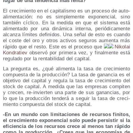
lugar de una ten­den­cia más lenta?
El cre­ci­mien­to en el capi­ta­lis­mo es un pro­ce­so de auto­
ali­men­ta­ción: no es sim­ple­men­te expo­nen­cial, sino
tam­bién cícli­co. En la medi­da en que el sis­te­ma está
ali­men­ta­do por una diná­mi­ca inter­na, perió­di­ca­men­te
alcan­za lími­tes defi­ni­dos. Una señal de esto es cuan­do
el cos­te del oro y otros acti­vos segu­ros aumen­ta más
rápi­do que el res­to. Este es el pro­ce­so que
Niko­lai
Kon­dra­tiev
obser­vó por pri­me­ra vez, y final­men­te está
regu­la­do por la ren­ta­bi­li­dad del capital.
La pre­gun­ta es, ¿qué ali­men­ta la tasa de cre­ci­mien­to
com­pues­ta de la pro­duc­ción? La tasa de ganan­cia es el
obje­ti­vo del capi­tal y regu­la la tasa de cre­ci­mien­to del
stock de capi­tal. A medi­da que las empre­sas com­pi­ten
y cre­cen, re-invier­ten una par­te de sus ganan­cias, por
lo que la pro­duc­ción ten­de­rá a seguir la tasa de cre­ci­
mien­to com­pues­ta del stock de capital.
-En un mun­do con limi­ta­cio­nes de recur­sos fini­tos,
el cre­ci­mien­to expo­nen­cial solo pue­de per­sis­tir si la
efi­cien­cia de los recur­sos cre­ce al menos tan rápi­do
como la pro­duc­ción. ¿Crees que las eco­no­mías de