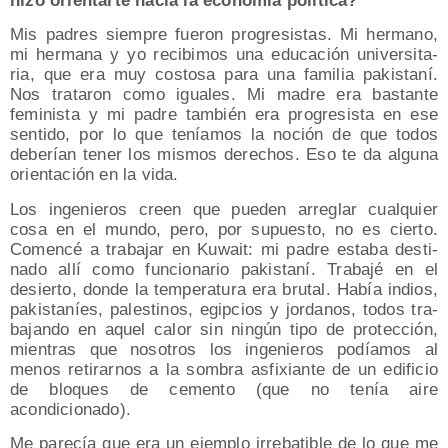
hizo orien­tar­te hacia la eco­no­mía política?
Mis padres siem­pre fue­ron pro­gre­sis­tas. Mi her­mano,
mi her­ma­na y yo reci­bi­mos una edu­ca­ción uni­ver­si­ta­
ria, que era muy cos­to­sa para una fami­lia pakis­ta­ní.
Nos tra­ta­ron como igua­les. Mi madre era bas­tan­te
femi­nis­ta y mi padre tam­bién era pro­gre­sis­ta en ese
sen­ti­do, por lo que tenía­mos la noción de que todos
debe­rían tener los mis­mos dere­chos. Eso te da algu­na
orien­ta­ción en la vida.
Los inge­nie­ros creen que pue­den arre­glar cual­quier
cosa en el mun­do, pero, por supues­to, no es cier­to.
Comen­cé a tra­ba­jar en Kuwait: mi padre esta­ba des­ti­
na­do allí como fun­cio­na­rio pakis­ta­ní. Tra­ba­jé en el
desier­to, don­de la tem­pe­ra­tu­ra era bru­tal. Había indios,
pakis­ta­níes, pales­ti­nos, egip­cios y jor­da­nos, todos tra­
ba­jan­do en aquel calor sin nin­gún tipo de pro­tec­ción,
mien­tras que noso­tros los inge­nie­ros podía­mos al
menos reti­rar­nos a la som­bra asfi­xian­te de un edi­fi­cio
de blo­ques de cemen­to (que no tenía aire
acondicionado).
Me pare­cía que era un ejem­plo irre­ba­ti­ble de lo que me