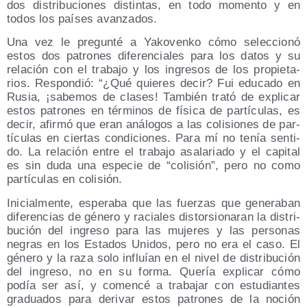
dos dis­tri­bu­cio­nes dis­tin­tas, en todo momen­to y en
todos los paí­ses avanzados.
Una vez le pre­gun­té a Yako­ven­ko cómo selec­cio­nó
estos dos patro­nes dife­ren­cia­les para los datos y su
rela­ción con el tra­ba­jo y los ingre­sos de los pro­pie­ta­
rios. Res­pon­dió: “¿Qué quie­res decir? Fui edu­ca­do en
Rusia, ¡sabe­mos de cla­ses! Tam­bién tra­tó de expli­car
estos patro­nes en tér­mi­nos de físi­ca de par­tí­cu­las, es
decir, afir­mó que eran aná­lo­gos a las coli­sio­nes de par­
tí­cu­las en cier­tas con­di­cio­nes. Para mí no tenía sen­ti­
do. La rela­ción entre el tra­ba­jo asa­la­ria­do y el capi­tal
es sin duda una espe­cie de “coli­sión”, pero no como
par­tí­cu­las en colisión.
Ini­cial­men­te, espe­ra­ba que las fuer­zas que gene­ra­ban
dife­ren­cias de géne­ro y racia­les dis­tor­sio­na­ran la dis­tri­
bu­ción del ingre­so para las muje­res y las per­so­nas
negras en los Esta­dos Uni­dos, pero no era el caso. El
géne­ro y la raza solo influían en el nivel de dis­tri­bu­ción
del ingre­so, no en su for­ma. Que­ría expli­car cómo
podía ser así, y comen­cé a tra­ba­jar con estu­dian­tes
gra­dua­dos para deri­var estos patro­nes de la noción