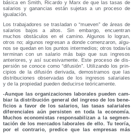
bási­ca en Smith, Ricar­do y Marx de que las tasas de
sala­rios y ganan­cias están suje­tas a un pro­ce­so de
igualación.
Los tra­ba­ja­do­res se tras­la­dan o “mue­ven” de áreas de
sala­rios bajos a altos. Sin embar­go, encuen­tran
muchos obs­tácu­los en el camino. Algu­nos lo logran,
otros no; algu­nos regre­san a don­de comen­za­ron, algu­
nos se que­dan en los pun­tos inter­me­dios; otros toda­vía
ter­mi­nan con un sala­rio más bajo que sus ingre­sos
ante­rio­res, y así suce­si­va­men­te. Este pro­ce­so de dis­
per­sión se cono­ce como “difu­sión”. Uti­li­zan­do los prin­
ci­pios de la difu­sión deri­va­da, demos­tra­mos que las
dis­tri­bu­cio­nes obser­va­das de los ingre­sos sala­ria­les
y de la pro­pie­dad pue­den dedu­cir­se teóricamente.
-Aun­que las orga­ni­za­cio­nes labo­ra­les pue­den cam­
biar la dis­tri­bu­ción gene­ral del ingre­so de los bene­
fi­cios a favor de los sala­rios, las tasas sala­ria­les
dife­ren­cia­les aún per­sis­ten en toda la eco­no­mía.
Muchos eco­no­mis­tas res­pon­sa­bi­li­zan a la seg­men­
ta­ción de los mer­ca­dos labo­ra­les de ello. Tu teo­ría,
por el con­tra­rio, pre­di­ce que las empre­sas más