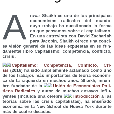
A
nwar Shaikh es uno de los prin­ci­pa­les
eco­no­mis­tas radi­ca­les del mun­do,
cuyo tra­ba­jo ha cues­tio­na­do la for­ma
en que pen­sa­mos sobre el capi­ta­lis­mo.
En una entre­vis­ta con David Zacha­riah
para Jaco­bin, Shaikh ofre­ce una con­ci­
sa visión gene­ral de las ideas expues­tas en su fun­
da­men­tal libro Capi­ta­lis­mo: com­pe­ten­cia, con­flic­to,
crisis .
Capi­ta­lis­mo: Com­pe­ten­cia, Con­flic­to, Cri­
sis
(2016) ha sido amplia­men­te acla­ma­do como uno
de los tra­ba­jos más impor­tan­tes de teo­ría eco­nó­mi­
ca de la izquier­da en muchos años. Shaikh, miem­
bro fun­da­dor de la
Unión de Eco­no­mis­tas Polí­
ti­cos Radi­ca­les
y autor de muchos ensa­yos influ­
yen­tes (inclui­da una céle­bre
intro­duc­ción
a las
teo­rías sobre las cri­sis capi­ta­lis­tas), ha ense­ña­do
eco­no­mía en la New School de Nue­va York duran­te
más de cua­tro décadas.