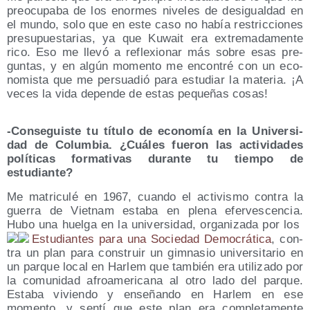
preo­cu­pa­ba de los enor­mes nive­les de des­igual­dad en
el mun­do, solo que en este caso no había res­tric­cio­nes
pre­su­pues­ta­rias, ya que Kuwait era extre­ma­da­men­te
rico. Eso me lle­vó a refle­xio­nar más sobre esas pre­
gun­tas, y en algún momen­to me encon­tré con un eco­
no­mis­ta que me per­sua­dió para estu­diar la mate­ria. ¡A
veces la vida depen­de de estas peque­ñas cosas!
-Con­se­guis­te tu títu­lo de eco­no­mía en la Uni­ver­si­
dad de Colum­bia. ¿Cuá­les fue­ron las acti­vi­da­des
polí­ti­cas for­ma­ti­vas duran­te tu tiem­po de
estudiante?
Me matri­cu­lé en 1967, cuan­do el acti­vis­mo con­tra la
gue­rra de Viet­nam esta­ba en ple­na efer­ves­cen­cia.
Hubo una huel­ga en la uni­ver­si­dad, orga­ni­za­da por los
Estu­dian­tes para una Socie­dad Demo­crá­ti­ca
, con­
tra un plan para cons­truir un gim­na­sio uni­ver­si­ta­rio en
un par­que local en Har­lem que tam­bién era uti­li­za­do por
la comu­ni­dad afro­ame­ri­ca­na al otro lado del par­que.
Esta­ba vivien­do y ense­ñan­do en Har­lem en ese
momen­to, y sen­tí que este plan era com­ple­ta­men­te