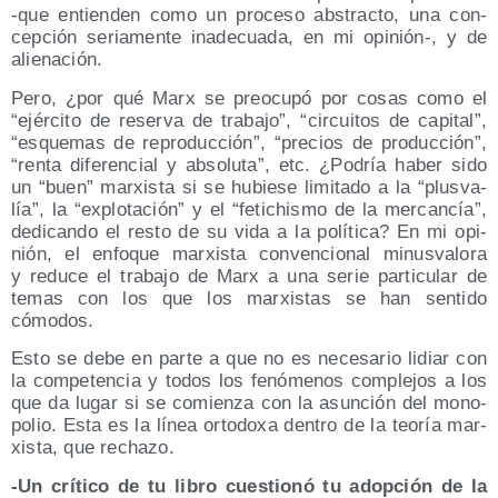
‑que entien­den como un pro­ce­so abs­trac­to, una con­
cep­ción seria­men­te inade­cua­da, en mi opinión‑, y de
alienación.
Pero, ¿por qué Marx se preo­cu­pó por cosas como el
“ejér­ci­to de reser­va de tra­ba­jo”, “cir­cui­tos de capi­tal”,
“esque­mas de repro­duc­ción”, “pre­cios de pro­duc­ción”,
“ren­ta dife­ren­cial y abso­lu­ta”, etc. ¿Podría haber sido
un “buen” mar­xis­ta si se hubie­se limi­ta­do a la “plus­va­
lía”, la “explo­ta­ción” y el “feti­chis­mo de la mer­can­cía”,
dedi­can­do el res­to de su vida a la polí­ti­ca? En mi opi­
nión, el enfo­que mar­xis­ta con­ven­cio­nal minus­va­lo­ra
y redu­ce el tra­ba­jo de Marx a una serie par­ti­cu­lar de
temas con los que los mar­xis­tas se han sen­ti­do
cómodos.
Esto se debe en par­te a que no es nece­sa­rio lidiar con
la com­pe­ten­cia y todos los fenó­me­nos com­ple­jos a los
que da lugar si se comien­za con la asun­ción del mono­
po­lio. Esta es la línea orto­do­xa den­tro de la teo­ría mar­
xis­ta, que rechazo.
-Un crí­ti­co de tu libro cues­tio­nó tu adop­ción de la