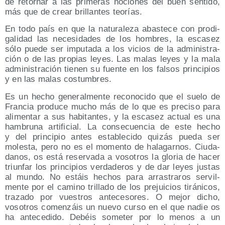
de retor­nar a las pri­me­ras nocio­nes del buen sen­ti­do,
más que de crear bri­llan­tes teorías.
En todo país en que la natu­ra­le­za abas­te­ce con pro­di­
ga­li­dad las nece­si­da­des de los hom­bres, la esca­sez
sólo pue­de ser impu­tada a los vicios de la admi­nis­tra­
ción o de las pro­pias leyes. Las malas leyes y la mala
admi­nis­tra­ción tie­nen su fuen­te en los fal­sos prin­ci­pios
y en las malas costumbres.
Es un hecho gene­ral­men­te reco­no­ci­do que el sue­lo de
Fran­cia pro­du­ce mucho más de lo que es pre­ci­so para
ali­men­tar a sus habi­tan­tes, y la esca­sez actual es una
ham­bru­na arti­fi­cial. La con­se­cuen­cia de este hecho
y del prin­ci­pio antes esta­ble­ci­do qui­zás pue­da ser
moles­ta, pero no es el momen­to de hala­gar­nos. Ciu­da­
da­nos, os está reser­va­da a voso­tros la glo­ria de hacer
triun­far los prin­ci­pios ver­da­de­ros y de dar leyes jus­tas
al mun­do. No estáis hechos para arras­tra­ros ser­vil­
men­te por el camino tri­lla­do de los pre­jui­cios tirá­ni­cos,
tra­za­do por vues­tros ante­ce­so­res. O mejor dicho,
voso­tros comen­záis un nue­vo cur­so en el que nadie os
ha ante­ce­di­do. Debéis some­ter por lo menos a un