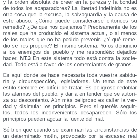
y la orden abso­lu­ta de creer en la pure­za y la bon­dad
de todos los aca­pa­ra­do­res? La liber­tad inde­fi­ni­da no es
otra cosa que la excu­sa, la sal­va­guar­dia y la cau­sa de
este abu­so. ¿Cómo pue­de con­si­de­rar­se enton­ces su
reme­dio? ¿De que nos que­ja­mos? Pre­ci­sa­men­te de los
males que ha pro­du­ci­do el sis­te­ma actual, o al menos
de los males que no ha podi­do pre­ve­nir. ¿Y qué reme­
dio se nos pro­po­ne? El mis­mo sis­te­ma. Yo os denun­cio
a los enemi­gos del pue­blo y me res­pon­déis: dejad­los
hacer.
NT.3
En este sis­te­ma todo está con­tra la socie­
dad. Todo está a favor de los comer­cian­tes de granos.
Es aquí don­de se hace nece­sa­ria toda vues­tra sabi­du­
ría y cir­cuns­pec­ción, legis­la­do­res. Un tema de este
esti­lo siem­pre es difí­cil de tra­tar. Es peli­gro­so redo­blar
las alar­mas del pue­blo, y dar a en ten­der que se auto­ri­
za su des­con­ten­to. Aún más peli­gro­so es callar la ver­
dad y disi­mu­lar los prin­ci­pios. Pero si que­réis seguir­
los, todos los incon­ve­nien­tes des­apa­re­cen. Sólo los
prin­ci­pios pue­den ago­tar la fuen­te del mal.
Sé bien que cuan­do se exa­mi­nan las cir­cuns­tan­cias de
un deter­mi­na­do motín, pro­vo­ca­do por la esca­sez real