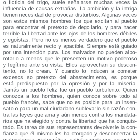
o fic­ti­cia del tri­go, sue­le seña­lar­se muchas veces la
influen­cia de cau­sas extra­ñas. La ambi­ción y la intri­ga
tie­nen nece­si­dad de pro­vo­car dis­tur­bios. Algu­nas veces
son estos mis­mos hom­bres los que exci­tan al pue­blo
para encon­trar el pre­tex­to de dego­llar­lo, y para hacer
terri­ble la liber­tad ante los ojos de los hom­bres débi­les
y egoís­tas. Pero no es menos ver­da­de­ro que el pue­blo
es natu­ral­men­te rec­to y apa­ci­ble. Siem­pre está guia­do
por una inten­ción pura. Los mal­va­dos no pue­den albo­
ro­tar­lo a menos que le pre­sen­ten un moti­vo pode­ro­so
y legí­ti­mo ante su vis­ta. Ellos apro­ve­chan su des­con­
ten­to, no lo crean. Y cuan­do lo indu­cen a come­ter
exce­sos so pre­tex­to del abas­te­ci­mien­to, es por­que
está pre­dis­pues­to por la opre­sión y por la mise­ria.
Jamás un pue­blo feliz fue un pue­blo tur­bu­len­to. Quien
conoz­ca a los hom­bres, quien cono­ce sobre todo al
pue­blo fran­cés, sabe que no es posi­ble para un insen­
sa­to o para un mal ciu­da­dano suble­var­lo sin razón con­
tra las leyes que ama y aún menos con­tra los man­da­ta­
rios que ha ele­gi­do y con­tra la liber­tad que ha con­quis­
ta­do. Es tarea de sus repre­sen­tan­tes devol­ver­le la con­
fian­za que él mis­mo les ha otor­ga­do y des­con­cer­tar la
male­vo­len­cia aris­to­crá­ti­ca, satis­fa­cien­do sus nece­si­da­