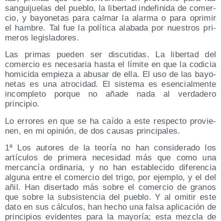
san­gui­jue­las del pue­blo, la liber­tad inde­fi­ni­da de comer­
cio, y bayo­ne­tas para cal­mar la alar­ma o para opri­mir
el ham­bre. Tal fue la polí­ti­ca ala­ba­da por nues­tros pri­
me­ros legisladores.
Las pri­mas pue­den ser dis­cu­ti­das. La liber­tad del
comer­cio es nece­sa­ria has­ta el lími­te en que la codi­cia
homi­ci­da empie­za a abu­sar de ella. El uso de las bayo­
ne­tas es una atro­ci­dad. El sis­te­ma es esen­cial­men­te
incom­ple­to por­que no aña­de nada al ver­da­de­ro
principio.
Lo erro­res en que se ha caí­do a este res­pec­to pro­vie­
nen, en mi opi­nión, de dos cau­sas principales.
1ª Los auto­res de la teo­ría no han con­si­de­ra­do los
artícu­los de pri­me­ra nece­si­dad más que como una
mer­can­cía ordi­na­ria, y no han esta­ble­ci­do dife­ren­cia
algu­na entre el comer­cio del tri­go, por ejem­plo, y el del
añil. Han diser­ta­do más sobre el comer­cio de gra­nos
que sobre la sub­sis­ten­cia del pue­blo. Y al omi­tir este
dato en sus cálcu­los, han hecho una fal­sa apli­ca­ción de
prin­ci­pios evi­den­tes para la mayo­ría; esta mez­cla de