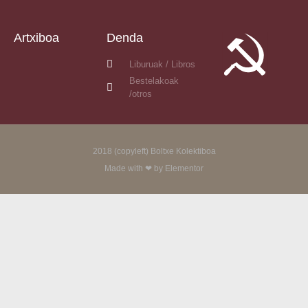
Artxiboa
Denda
Liburuak / Libros
Bestelakoak
/otros
2018 (copyleft) Boltxe Kolektiboa
Made with ❤ by Elementor