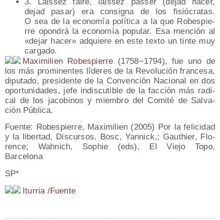
3. Lais­sez fai­re, lais­sez pas­ser (dejad hacer,
dejad pasar) era con­sig­na de los fisió­cra­tas.
O sea de la eco­no­mía polí­ti­ca a la que Robes­pie­
rre opon­drá la eco­no­mía popu­lar. Esa men­ción al
«dejar hacer» adquie­re en este tex­to un tin­te muy
cargado.
Maxi­mi­lien Robes­pie­rre
(1758−1794), fue uno de
los más pro­mi­nen­tes líde­res de la Revo­lu­ción fran­ce­sa,
dipu­tado, pre­si­den­te de la Con­ven­ción Nacio­nal en dos
opor­tu­ni­da­des, jefe indis­cu­ti­ble de la fac­ción más radi­
cal de los jaco­bi­nos y miem­bro del Comi­té de Sal­va­
ción Pública.
Fuen­te: Robes­pie­rre, Maxi­mi­lien (2005) Por la feli­ci­dad
y la liber­tad, Dis­cur­sos. Bosc, Yan­nick,; Gauthier, Flo­
ren­ce; Wah­nich, Sophie (eds), El Vie­jo Topo,
Barcelona
SP*
Itu­rria /​Fuen­te