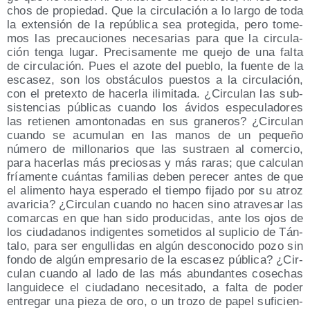
chos de pro­pie­dad. Que la cir­cu­la­ción a lo lar­go de toda
la exten­sión de la repú­bli­ca sea pro­te­gi­da, pero tome­
mos las pre­cau­cio­nes nece­sa­rias para que la cir­cu­la­
ción ten­ga lugar. Pre­ci­sa­men­te me que­jo de una fal­ta
de cir­cu­la­ción. Pues el azo­te del pue­blo, la fuen­te de la
esca­sez, son los obs­tácu­los pues­tos a la cir­cu­la­ción,
con el pre­tex­to de hacer­la ili­mi­ta­da. ¿Cir­cu­lan las sub­
sis­ten­cias públi­cas cuan­do los ávi­dos espe­cu­la­do­res
las retie­nen amon­to­na­das en sus gra­ne­ros? ¿Cir­cu­lan
cuan­do se acu­mu­lan en las manos de un peque­ño
núme­ro de millo­na­rios que las sus­traen al comer­cio,
para hacer­las más pre­cio­sas y más raras; que cal­cu­lan
fría­men­te cuán­tas fami­lias deben pere­cer antes de que
el ali­men­to haya espe­ra­do el tiem­po fija­do por su atroz
ava­ri­cia? ¿Cir­cu­lan cuan­do no hacen sino atra­ve­sar las
comar­cas en que han sido pro­du­ci­das, ante los ojos de
los ciu­da­da­nos indi­gen­tes some­ti­dos al supli­cio de Tán­
ta­lo, para ser engu­lli­das en algún des­co­no­ci­do pozo sin
fon­do de algún empre­sa­rio de la esca­sez públi­ca? ¿Cir­
cu­lan cuan­do al lado de las más abun­dan­tes cose­chas
lan­gui­de­ce el ciu­da­dano nece­si­ta­do, a fal­ta de poder
entre­gar una pie­za de oro, o un tro­zo de papel sufi­cien­