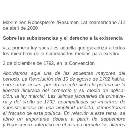
Maxi­mi­lien Robes­pie­rre /​Resu­men Lati­no­ame­ri­cano /​12
de abril de 2020
Sobre las sub­sis­ten­cias y el dere­cho a la existencia
«La pri­me­ra ley social es aque­lla que garan­ti­za a todos
los miem­bros de la socie­dad los medios para existir»
2 de diciem­bre de 1792, en la Convención
Abor­da­mos aquí una de las apues­tas mayo­res del
perio­do. La Revo­lu­ción del 10 de agos­to de 1792 había,
entre otras cosas, pues­to en entre­di­cho la polí­ti­ca de la
liber­tad ili­mi­ta­da del comer­cio y su medio de apli­ca­
ción, la ley mar­cial. Las últi­mas jac­que­ries de pri­ma­ve­
ra y del oto­ño de 1792, acom­pa­ña­das de «moti­nes de
sub­sis­ten­cias» de una ampli­tud insó­li­ta, demos­tra­ban
el fra­ca­so de esta polí­ti­ca. En rela­ción a este tema, se
abrió un impor­tan­te deba­te a par­tir de sep­tiem­bre
y Robes­pie­rre inter­vino en el mis­mo duran­te los últi­mos