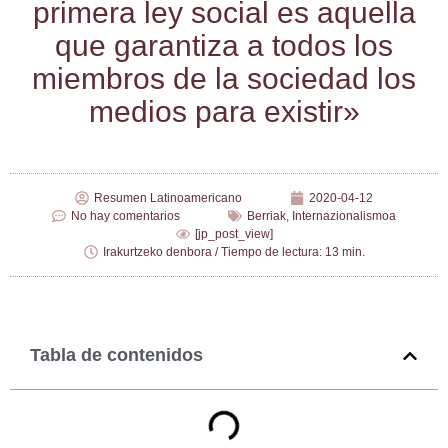
pri­me­ra ley social es aque­lla
que garan­ti­za a todos los
miem­bros de la socie­dad los
medios para existir»
Resumen Latinoamericano
2020-04-12
No hay comentarios
Berriak
,
Internazionalismoa
[jp_post_view]
Irakurtzeko denbora / Tiempo de lectura: 13 min.
Tabla de contenidos