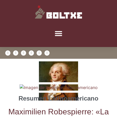
Resumen Latinoamericano
Maxi­mi­lien Robes­pie­rre: «La