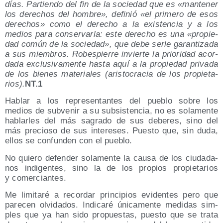
días. Par­tien­do del fin de la socie­dad que es «man­te­ner
los dere­chos del hom­bre», defi­nió «el pri­me­ro de esos
dere­chos» como el dere­cho a la exis­ten­cia y a los
medios para con­ser­var­la: este dere­cho es una «pro­pie­
dad común de la socie­dad», que debe ser­le garan­ti­za­da
a sus miem­bros. Robes­pie­rre invier­te la prio­ri­dad acor­
da­da exclu­si­va­men­te has­ta aquí a la pro­pie­dad pri­va­da
de los bie­nes mate­ria­les (aris­to­cra­cia de los pro­pie­ta­
rios).
NT.1
Hablar a los repre­sen­tan­tes del pue­blo sobre los
medios de sub­ve­nir a su sub­sis­ten­cia, no es sola­men­te
hablar­les del más sagra­do de sus debe­res, sino del
más pre­cio­so de sus intere­ses. Pues­to que, sin duda,
ellos se con­fun­den con el pueblo.
No quie­ro defen­der sola­men­te la cau­sa de los ciu­da­da­
nos indi­gen­tes, sino la de los pro­pios pro­pie­ta­rios
y comerciantes.
Me limi­ta­ré a recor­dar prin­ci­pios evi­den­tes pero que
pare­cen olvi­da­dos. Indi­ca­ré úni­ca­men­te medi­das sim­
ples que ya han sido pro­pues­tas, pues­to que se tra­ta