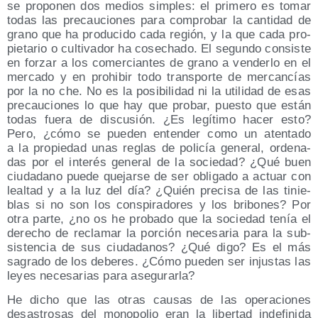
se pro­po­nen dos medios sim­ples: el pri­me­ro es tomar
todas las pre­cau­cio­nes para com­pro­bar la can­ti­dad de
grano que ha pro­du­ci­do cada región, y la que cada pro­
pie­ta­rio o cul­ti­va­dor ha cose­cha­do. El segun­do con­sis­te
en for­zar a los comer­cian­tes de grano a ven­der­lo en el
mer­ca­do y en prohi­bir todo trans­por­te de mer­can­cías
por la no che. No es la posi­bi­li­dad ni la uti­li­dad de esas
pre­cau­cio­nes lo que hay que pro­bar, pues­to que están
todas fue­ra de dis­cu­sión. ¿Es legí­ti­mo hacer esto?
Pero, ¿cómo se pue­den enten­der como un aten­ta­do
a la pro­pie­dad unas reglas de poli­cía gene­ral, orde­na­
das por el inte­rés gene­ral de la socie­dad? ¿Qué buen
ciu­da­dano pue­de que­jar­se de ser obli­ga­do a actuar con
leal­tad y a la luz del día? ¿Quién pre­ci­sa de las tinie­
blas si no son los cons­pi­ra­do­res y los bri­bo­nes? Por
otra par­te, ¿no os he pro­ba­do que la socie­dad tenía el
dere­cho de recla­mar la por­ción nece­sa­ria para la sub­
sis­ten­cia de sus ciu­da­da­nos? ¿Qué digo? Es el más
sagra­do de los debe­res. ¿Cómo pue­den ser injus­tas las
leyes nece­sa­rias para asegurarla?
He dicho que las otras cau­sas de las ope­ra­cio­nes
desas­tro­sas del mono­po­lio eran la liber­tad inde­fi­ni­da