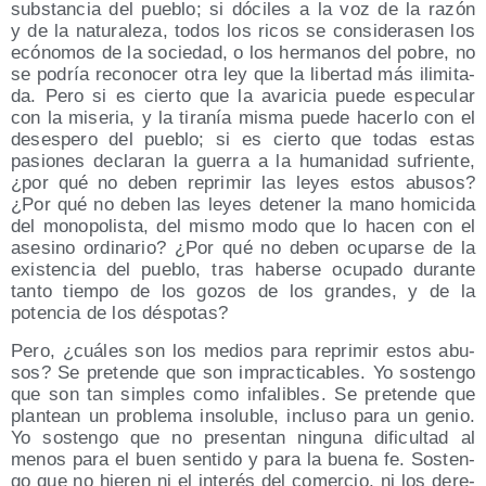
subs­tan­cia del pue­blo; si dóci­les a la voz de la razón
y de la natu­ra­le­za, todos los ricos se con­si­de­ra­sen los
ecó­no­mos de la socie­dad, o los her­ma­nos del pobre, no
se podría reco­no­cer otra ley que la liber­tad más ili­mi­ta­
da. Pero si es cier­to que la ava­ri­cia pue­de espe­cu­lar
con la mise­ria, y la tira­nía mis­ma pue­de hacer­lo con el
deses­pe­ro del pue­blo; si es cier­to que todas estas
pasio­nes decla­ran la gue­rra a la huma­ni­dad sufrien­te,
¿por qué no deben repri­mir las leyes estos abu­sos?
¿Por qué no deben las leyes dete­ner la mano homi­ci­da
del mono­po­lis­ta, del mis­mo modo que lo hacen con el
ase­sino ordi­na­rio? ¿Por qué no deben ocu­par­se de la
exis­ten­cia del pue­blo, tras haber­se ocu­pa­do duran­te
tan­to tiem­po de los gozos de los gran­des, y de la
poten­cia de los déspotas?
Pero, ¿cuá­les son los medios para repri­mir estos abu­
sos? Se pre­ten­de que son imprac­ti­ca­bles. Yo sos­ten­go
que son tan sim­ples como infa­li­bles. Se pre­ten­de que
plan­tean un pro­ble­ma inso­lu­ble, inclu­so para un genio.
Yo sos­ten­go que no pre­sen­tan nin­gu­na difi­cul­tad al
menos para el buen sen­ti­do y para la bue­na fe. Sos­ten­
go que no hie­ren ni el inte­rés del comer­cio, ni los dere­