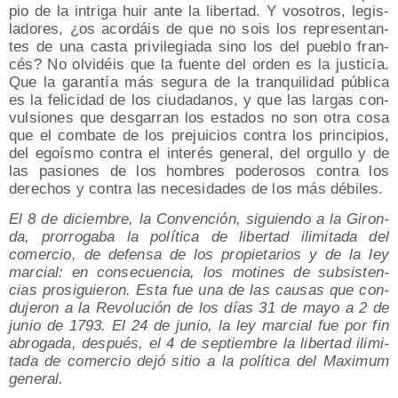
pio de la intri­ga huir ante la liber­tad. Y voso­tros, legis­
la­do­res, ¿os acor­dáis de que no sois los repre­sen­tan­
tes de una cas­ta pri­vi­le­gia­da sino los del pue­blo fran­
cés? No olvi­déis que la fuen­te del orden es la jus­ti­cia.
Que la garan­tía más segu­ra de la tran­qui­li­dad públi­ca
es la feli­ci­dad de los ciu­da­da­nos, y que las lar­gas con­
vul­sio­nes que des­ga­rran los esta­dos no son otra cosa
que el com­ba­te de los pre­jui­cios con­tra los prin­ci­pios,
del egoís­mo con­tra el inte­rés gene­ral, del orgu­llo y de
las pasio­nes de los hom­bres pode­ro­sos con­tra los
dere­chos y con­tra las nece­si­da­des de los más débiles.
El 8 de diciem­bre, la Con­ven­ción, siguien­do a la Giron­
da, pro­rro­ga­ba la polí­ti­ca de liber­tad ili­mi­ta­da del
comer­cio, de defen­sa de los pro­pie­ta­rios y de la ley
mar­cial: en con­se­cuen­cia, los moti­nes de sub­sis­ten­
cias pro­si­guie­ron. Esta fue una de las cau­sas que con­
du­je­ron a la Revo­lu­ción de los días 31 de mayo a 2 de
junio de 1793. El 24 de junio, la ley mar­cial fue por fin
abro­ga­da, des­pués, el 4 de sep­tiem­bre la liber­tad ili­mi­
ta­da de comer­cio dejó sitio a la polí­ti­ca del Maxi­mum
general.