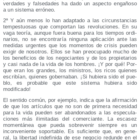
ver­da­des y fal­se­da­des ha dado un aspec­to enga­ño­so
a un sis­te­ma erróneo.
2ª Y aún menos lo han adap­ta­do a las cir­cuns­tan­cias
tem­pes­tuo­sas que com­por­tan las revo­lu­cio­nes. En su
vaga teo­ría, aun­que fue­ra bue­na para los tiem­pos ordi­
na­rios, no se encon­tra­ría nin­gu­na apli­ca­ción ante las
medi­das urgen­tes que los momen­tos de cri­sis pue­den
exi­gir de noso­tros. Ellos se han preo­cu­pa­do mucho de
los bene­fi­cios de los nego­cian­tes y de los pro­pie­ta­rios
y casi nada de la vida de los hom­bres. ¡Y por qué! Por­
que eran los gran­des, los minis­tros, los ricos quie­nes
escri­bían, quie­nes gober­na­ban. ¡Si hubie­ra sido el pue­
blo, es pro­ba­ble que este sis­te­ma hubie­ra sido
modificado!
El sen­ti­do común, por ejem­plo, indi­ca que la afir­ma­ción
de que los artícu­los que no son de pri­me­ra nece­si­dad
para la vida pue­den ser aban­do­na­dos a las espe­cu­la­
cio­nes más ili­mi­ta­das del comer­cian­te. La esca­sez
momen­tá­nea que pue­da sobre­ve­nir siem­pre es un
incon­ve­nien­te sopor­ta­ble. Es sufi­cien­te que, en gene­
ral, la liber­tad inde­fi­ni­da de ese nego­cio redun­de en el