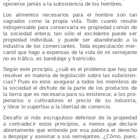
opo­ner­se jamás a la sub­sis­ten­cia de los hombres.
Los ali­men­tos nece­sa­rios para el hom­bre son tan
sagra­dos como la pro­pia vida. Todo cuan­to resul­te
indis­pen­sa­ble para con­ser­var­la es pro­pie­dad común de
la socie­dad ente­ra; tan sólo el exce­den­te pue­de ser
pro­pie­dad indi­vi­dual, y pue­de ser aban­do­na­do a la
indus­tria de los comer­cian­tes. Toda espe­cu­la­ción mer­
can­til que hago a expen­sas de la vida de mi seme­jan­te
no es trá­fi­co, es ban­di­da­je y fratricidio.
Según este prin­ci­pio, ¿cuál es el pro­ble­ma que hay que
resol­ver en mate­ria de legis­la­ción sobre las sub­sis­ten­
cias? Pues es este: ase­gu­rar a todos los miem­bros de
la socie­dad el dis­fru­te de la par­te de los pro­duc­tos de
la tie­rra que es nece­sa­ria para su exis­ten­cia; a los pro­
pie­ta­rios o cul­ti­va­do­res el pre­cio de su indus­tria,
y librar lo super­fluo a la liber­tad de comercio.
Desa­fío al más escru­pu­lo­so defen­sor de la pro­pie­dad
a con­tra­de­cir estos prin­ci­pios, a menos que decla­re
abier­ta­men­te que entien­de por esa pala­bra el dere­cho
a des­po­jar y ase­si­nar a sus seme­jan­tes. ¿Cómo, pues,