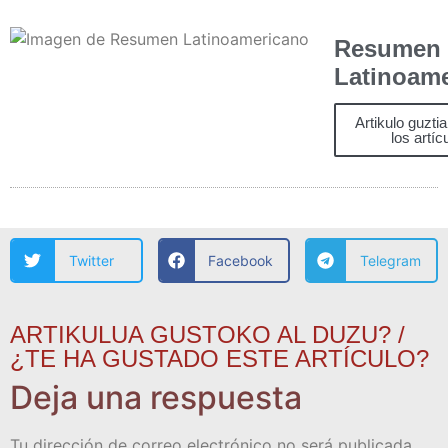
Resumen
Latinoam
Artikulo guzti
los artíc
Twitter
Facebook
Telegram
ARTIKULUA GUSTOKO AL DUZU? /
¿TE HA GUSTADO ESTE ARTÍCULO?
Deja una respuesta
Tu dirección de correo electrónico no será publicada.