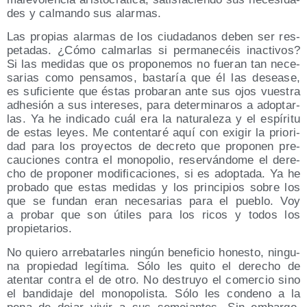
des y cal­man­do sus alarmas.
Las pro­pias alar­mas de los ciu­da­da­nos deben ser res­
pe­ta­das. ¿Cómo cal­mar­las si per­ma­ne­céis inac­ti­vos?
Si las medi­das que os pro­po­ne­mos no fue­ran tan nece­
sa­rias como pen­sa­mos, bas­ta­ría que él las desea­se,
es sufi­cien­te que éstas pro­ba­ran ante sus ojos vues­tra
adhe­sión a sus intere­ses, para deter­mi­na­ros a adop­tar­
las. Ya he indi­ca­do cuál era la natu­ra­le­za y el espí­ri­tu
de estas leyes. Me con­ten­ta­ré aquí con exi­gir la prio­ri­
dad para los pro­yec­tos de decre­to que pro­po­nen pre­
cau­cio­nes con­tra el mono­po­lio, reser­ván­do­me el dere­
cho de pro­po­ner modi­fi­ca­cio­nes, si es adop­ta­da. Ya he
pro­ba­do que estas medi­das y los prin­ci­pios sobre los
que se fun­dan eran nece­sa­rias para el pue­blo. Voy
a pro­bar que son úti­les para los ricos y todos los
propietarios.
No quie­ro arre­ba­tar­les nin­gún bene­fi­cio hones­to, nin­gu­
na pro­pie­dad legí­ti­ma. Sólo les qui­to el dere­cho de
aten­tar con­tra el de otro. No des­tru­yo el comer­cio sino
el ban­di­da­je del mono­po­lis­ta. Sólo les con­deno a la