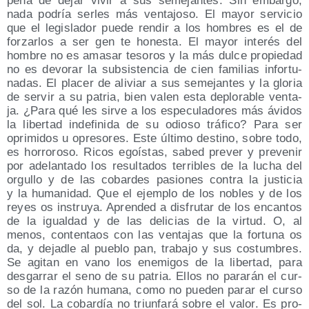
pena de dejar vivir a sus seme­jan­tes. Sin embar­go,
nada podría ser­les más ven­ta­jo­so. El mayor ser­vi­cio
que el legis­la­dor pue­de ren­dir a los hom­bres es el de
for­zar­los a ser gen te hones­ta. El mayor inte­rés del
hom­bre no es ama­sar teso­ros y la más dul­ce pro­pie­dad
no es devo­rar la sub­sis­ten­cia de cien fami­lias infor­tu­
na­das. El pla­cer de ali­viar a sus seme­jan­tes y la glo­ria
de ser­vir a su patria, bien valen esta deplo­ra­ble ven­ta­
ja. ¿Para qué les sir­ve a los espe­cu­la­do­res más ávi­dos
la liber­tad inde­fi­ni­da de su odio­so trá­fi­co? Para ser
opri­mi­dos u opre­so­res. Este últi­mo des­tino, sobre todo,
es horro­ro­so. Ricos egoís­tas, sabed pre­ver y pre­ve­nir
por ade­lan­ta­do los resul­ta­dos terri­bles de la lucha del
orgu­llo y de las cobar­des pasio­nes con­tra la jus­ti­cia
y la huma­ni­dad. Que el ejem­plo de los nobles y de los
reyes os ins­tru­ya. Apren­ded a dis­fru­tar de los encan­tos
de la igual­dad y de las deli­cias de la vir­tud. O, al
menos, con­ten­taos con las ven­ta­jas que la for­tu­na os
da, y dejad­le al pue­blo pan, tra­ba­jo y sus cos­tum­bres.
Se agi­tan en vano los enemi­gos de la liber­tad, para
des­ga­rrar el seno de su patria. Ellos no para­rán el cur­
so de la razón huma­na, como no pue­den parar el cur­so
del sol. La cobar­día no triun­fa­rá sobre el valor. Es pro­