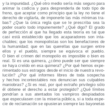
y la impu­ni­dad. ¿Qué otro medio sería más segu­ro para
ani­mar la codi­cia y para des­pren­der­la de todo tipo de
freno, que acep­tar como prin­ci­pio que la ley no tie­ne el
dere­cho de vigi­lar­la, de impo­ner­le las más míni­mas tra­
bas? ¿Que la úni­ca regla que se le pres­cri­ba sea la
poder osar­lo todo impu­ne­men­te? ¿Qué digo? El gra­do
de per­fec­ción al que ha lle­ga­do esta teo­ría es tal que
casi está esta­ble­ci­do que los aca­pa­ra­do­res son inta­
cha­bles; que los mono­po­lis­tas son los bene­fac­to­res de
la huma­ni­dad; que en las que­re­llas que sur­gen entre
ellos y el pue­blo, siem­pre se equi­vo­ca el pue­blo.
O bien el cri­men del mono­po­lio es impo­si­ble o bien es
real. Si es una qui­me­ra, ¿cómo pue­de ser que siem­pre
se haya creí­do en esa qui­me­ra? ¿Por qué hemos expe­
ri­men­ta­do sus estra­gos des­de el ini­cio de nues­tra revo­
lu­ción? ¿Por qué infor­mes libres de toda sos­pe­cha
y hechos incon­tes­ta­bles nos denun­cian sus cul­pa­bles
manio­bras? ¿Si es real, por qué extra­ño pri­vi­le­gio sólo
él obtie­ne el dere­cho a estar pro­te­gi­do? ¿Qué lími­tes
pon­drían a sus aten­ta­dos los vam­pi­ros des­pia­da­dos
que espe­cu­la­sen con la mise­ria públi­ca, si a toda espe­
cie de recla­ma­ción se opu­sie­ran siem­pre las bayo­ne­tas