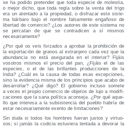
se ha podi­do pre­ten­der que toda espe­cie de moles­tia,
o mejor dicho, que toda regla sobre la ven­ta del tri­go
era un aten­ta­do a la pro­pie­dad, o dis­fra­zar este sis­te­
ma bár­ba­ro bajo el nom­bre fal­sa­men­te enga­ño­so de
liber­tad de comer­cio? ¿Los auto­res de este sis­te­ma no
se per­ca­tan de que se con­tra­di­cen a sí mis­mos
necesariamente?
¿Por qué os veis for­za­dos a apro­bar la prohi­bi­ción de
la expor­ta­ción de gra­nos al extran­je­ro cada vez que la
abun­dan­cia no está ase­gu­ra­da en el inte­rior? Fijáis
voso­tros mis­mos el pre­cio del pan, ¿Fijáis el de las
espe­cies, o el de las bri­llan­tes pro­duc­cio­nes de la
India? ¿Cuál es la cau­sa de todas esas excep­cio­nes,
sino la evi­den­cia mis­ma de los prin­ci­pios que aca­bo de
desa­rro­llar? ¿Qué digo? El gobierno inclu­so some­te
a veces el pro­pio comer­cio de obje­tos de lujo a modi­fi­
ca­cio­nes que la sana polí­ti­ca acon­se­ja. ¿Por qué aque­
llo que intere­sa a la sub­sis­ten­cia del pue­blo habría de
estar nece­sa­ria­men­te exen­to de limitaciones?
Sin duda si todos los hom­bres fue­ran jus­tos y vir­tuo­
sos; si jamás la codi­cia estu­vie­ra ten­ta­da a devo­rar la