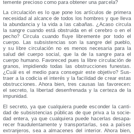
te­men­te pre­cio­so como para obte­ner una parcela?
La cir­cu­la­ción es lo que pone los artícu­los de pri­me­ra
nece­si­dad al alcan­ce de todos los hom­bres y que lle­va
la abun­dan­cia y la vida a las caba­ñas. ¿Aca­so cir­cu­la
la san­gre cuan­do está obs­trui­da en el cere­bro o en el
pecho? Cir­cu­la cuan­do flu­ye libre­men­te por todo el
cuer­po. Las sub­sis­ten­cias son la san­gre del pue­blo,
y su libre cir­cu­la­ción no es menos nece­sa­ria para la
salud del cuer­po social, que la de la san­gre para el
cuer­po humano. Favo­re­ced pues la libre cir­cu­la­ción de
gra­nos, impi­dien­do todas las obs­truc­cio­nes funes­tas.
¿Cuál es el medio para con­se­guir este obje­ti­vo? Sus­
traer a la codi­cia el inte­rés y la faci­li­dad de crear estas
obs­truc­cio­nes. Aho­ra bien, tres cau­sas las favo­re­cen:
el secre­to, la liber­tad desen­fre­na­da y la cer­te­za de la
impunidad.
El secre­to, ya que cual­quie­ra pue­de escon­der la can­ti­
dad de sub­sis­ten­cias públi­cas de que pri­va a la socie­
dad ente­ra, ya que cual­quie­ra pue­de hacer­las des­apa­
re­cer frau­du­len­ta­men­te y trans­por­tar­las, sea a paí­ses
extran­je­ros, sea a alma­ce­nes del inte­rior. Aho­ra bien,