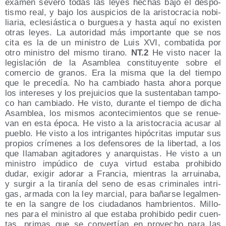
examen seve­ro todas las leyes hechas bajo el des­po­
tis­mo real, y bajo los aus­pi­cios de la aris­to­cra­cia nobi­
lia­ria, ecle­siás­ti­ca o bur­gue­sa y has­ta aquí no exis­ten
otras leyes. La auto­ri­dad más impor­tan­te que se nos
cita es la de un minis­tro de Luis XVI, com­ba­ti­da por
otro minis­tro del mis­mo tirano.
NT.2
He vis­to nacer la
legis­la­ción de la Asam­blea cons­ti­tu­yen­te sobre el
comer­cio de gra­nos. Era la mis­ma que la del tiem­po
que le pre­ce­día. No ha cam­bia­do has­ta aho­ra por­que
los intere­ses y los pre­jui­cios que la sus­ten­ta­ban tam­po­
co han cam­bia­do. He vis­to, duran­te el tiem­po de dicha
Asam­blea, los mis­mos acon­te­ci­mien­tos que se renue­
van en esta épo­ca. He vis­to a la aris­to­cra­cia acu­sar al
pue­blo. He vis­to a los intri­gan­tes hipó­cri­tas impu­tar sus
pro­pios crí­me­nes a los defen­so­res de la liber­tad, a los
que lla­ma­ban agi­ta­do­res y anar­quis­tas. He vis­to a un
minis­tro impú­di­co de cuya vir­tud esta­ba prohi­bi­do
dudar, exi­gir ado­rar a Fran­cia, mien­tras la arrui­na­ba,
y sur­gir a la tira­nía del seno de esas cri­mi­na­les intri­
gas, arma­da con la ley mar­cial, para bañar­se legal­men­
te en la san­gre de los ciu­da­da­nos ham­brien­tos. Millo­
nes para el minis­tro al que esta­ba prohi­bi­do pedir cuen­
tas, pri­mas que se con­ver­tían en pro­ve­cho para las