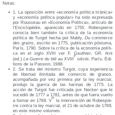
Notas:
1. La opo­si­ción entre «eco­no­mía polí­ti­ca tirá­ni­ca»
y «eco­no­mía polí­ti­ca popu­lar» ha sido expre­sa­da
por Rous­seau en «Eco­no­mía Polí­ti­ca», artícu­lo de
l’Enciclopédie, apa­re­ci­do en 1755. Robes­pie­rre
cono­cía bien tam­bién la crí­ti­ca de la eco­no­mía
polí­ti­ca de Tur­got hecha por Mably,
Du com­mer­ce
des grains
, escri­to en 1775, publi­ca­ción pós­tu­ma,
París, 1790. Sobre la crí­ti­ca de la eco­no­mía polí­ti­
ca en el siglo XVIII ver F. Gauthier, GR. Ikni
è
(ed.)
La Gue­rre du blé au XVIII
siè­cle
, París, Édi­
tions de la Pas­sion, 1988.
2. Se tra­ta del minis­tro Tur­got, cuya expe­rien­cia
de liber­tad ili­mi­ta­da del comer­cio de gra­nos,
acom­pa­ña­da por vez pri­me­ra por la ley mar­cial,
pro­du­jo la gue­rra de las hari­nas de 1775. La
acción de Tur­got fue cri­ti­ca­da por Nec­ker que le
suce­dió de 1777 a 1781, antes de que fue­ra vuel­to
er
a lla­mar en 1788. V
la inter­ven­ción de Robes­pie­
rre con­tra la ley mar­cial, el 21 de octu­bre de 1789,
en este mis­mo volumen.