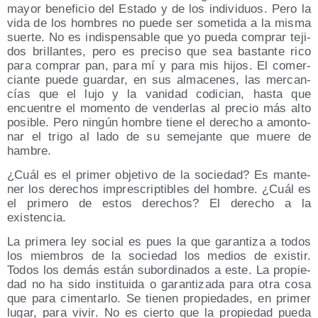
mayor bene­fi­cio del Esta­do y de los indi­vi­duos. Pero la
vida de los hom­bres no pue­de ser some­ti­da a la mis­ma
suer­te. No es indis­pen­sa­ble que yo pue­da com­prar teji­
dos bri­llan­tes, pero es pre­ci­so que sea bas­tan­te rico
para com­prar pan, para mí y para mis hijos. El comer­
cian­te pue­de guar­dar, en sus alma­ce­nes, las mer­can­
cías que el lujo y la vani­dad codi­cian, has­ta que
encuen­tre el momen­to de ven­der­las al pre­cio más alto
posi­ble. Pero nin­gún hom­bre tie­ne el dere­cho a amon­to­
nar el tri­go al lado de su seme­jan­te que mue­re de
hambre.
¿Cuál es el pri­mer obje­ti­vo de la socie­dad? Es man­te­
ner los dere­chos impres­crip­ti­bles del hom­bre. ¿Cuál es
el pri­me­ro de estos dere­chos? El dere­cho a la
existencia.
La pri­me­ra ley social es pues la que garan­ti­za a todos
los miem­bros de la socie­dad los medios de exis­tir.
Todos los demás están subor­di­na­dos a este. La pro­pie­
dad no ha sido ins­ti­tui­da o garan­ti­za­da para otra cosa
que para cimen­tar­lo. Se tie­nen pro­pie­da­des, en pri­mer
lugar, para vivir. No es cier­to que la pro­pie­dad pue­da