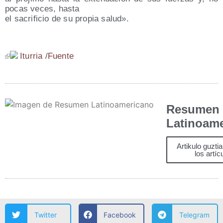
pocas veces, hasta
el sacri­fi­cio de su pro­pia salud».
Itu­rria /​Fuen­te
Resumen
Latinoam
Artikulo guzti
los artíc
Twitter
Facebook
Telegram