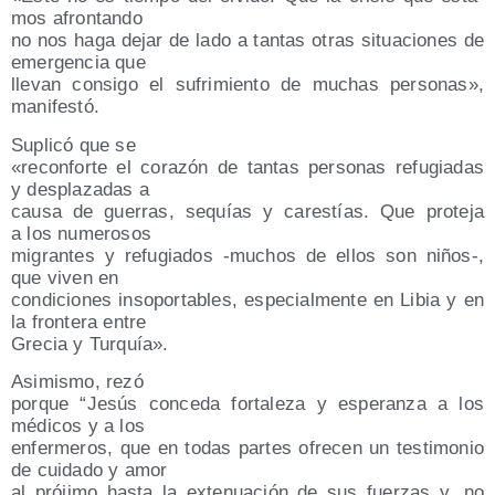
mos afrontando
no nos haga dejar de lado a tan­tas otras situa­cio­nes de
emer­gen­cia que
lle­van con­si­go el sufri­mien­to de muchas per­so­nas»,
manifestó.
Supli­có que se
«recon­for­te el cora­zón de tan­tas per­so­nas refu­gia­das
y des­pla­za­das a
cau­sa de gue­rras, sequías y cares­tías. Que pro­te­ja
a los numerosos
migran­tes y refu­gia­dos ‑muchos de ellos son niños‑,
que viven en
con­di­cio­nes inso­por­ta­bles, espe­cial­men­te en Libia y en
la fron­te­ra entre
Gre­cia y Turquía».
Asi­mis­mo, rezó
por­que “Jesús con­ce­da for­ta­le­za y espe­ran­za a los
médi­cos y a los
enfer­me­ros, que en todas par­tes ofre­cen un tes­ti­mo­nio
de cui­da­do y amor
al pró­ji­mo has­ta la exte­nua­ción de sus fuer­zas y, no