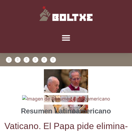
Resumen Latinoamericano
Vati­cano. El Papa pide eli­mi­na­