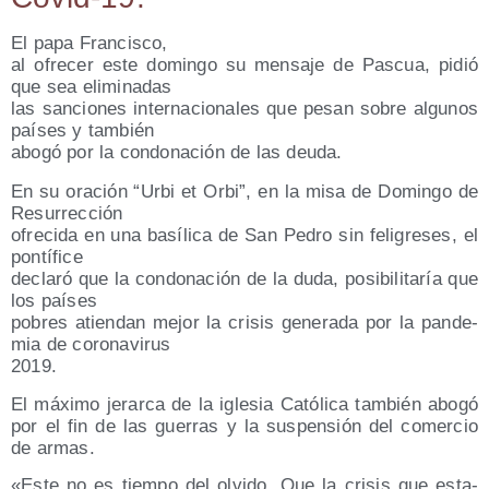
El papa Francisco,
al ofre­cer este domin­go su men­sa­je de Pas­cua, pidió
que sea eliminadas
las san­cio­nes inter­na­cio­na­les que pesan sobre algu­nos
paí­ses y también
abo­gó por la con­do­na­ción de las deuda.
En su ora­ción “Urbi et Orbi”, en la misa de Domin­go de
Resurrección
ofre­ci­da en una basí­li­ca de San Pedro sin feli­gre­ses, el
pontífice
decla­ró que la con­do­na­ción de la duda, posi­bi­li­ta­ría que
los países
pobres atien­dan mejor la cri­sis gene­ra­da por la pan­de­
mia de coronavirus
2019.
El máxi­mo jerar­ca de la igle­sia Cató­li­ca tam­bién abo­gó
por el fin de las gue­rras y la sus­pen­sión del comer­cio
de armas.
«Este no es tiem­po del olvi­do. Que la cri­sis que esta­