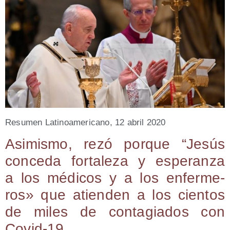
Resu­men Lati­no­ame­ri­cano, 12 abril 2020
Asi­mis­mo, rezó por­que “Jesús
con­ce­da for­ta­le­za y espe­ran­za
a los médi­cos y a los enfer­me­
ros» que atien­den a los cien­tos
de miles de con­ta­gia­dos con
Covid-19.