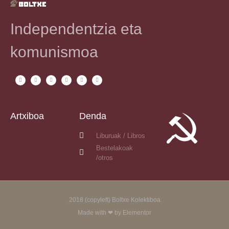
Independentzia eta
komunismoa
Artxiboa
Denda
Liburuak / Libros
Bestelakoak
/otros
2018 (copyleft) Boltxe Kolektiboa
Made with ❤ by Elementor