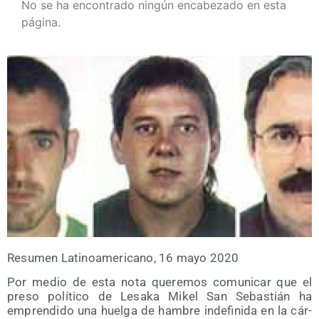
No se ha encontrado ningún encabezado en esta
página.
Resu­men Lati­no­ame­ri­cano, 16 mayo 2020
Por medio de esta nota que­re­mos comu­ni­car que el
pre­so polí­ti­co de Lesa­ka Mikel San Sebas­tián ha
empren­di­do una huel­ga de ham­bre inde­fi­ni­da en la cár­