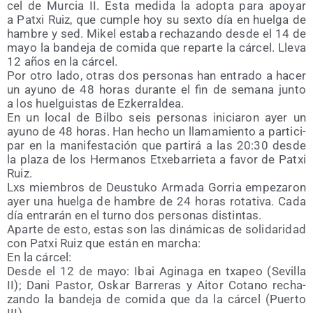
cel de Mur­cia II. Esta medi­da la adop­ta para apo­yar
a Patxi Ruiz, que cum­ple hoy su sex­to día en huel­ga de
ham­bre y sed. Mikel esta­ba recha­zan­do des­de el 14 de
mayo la ban­de­ja de comi­da que repar­te la cár­cel. Lle­va
12 años en la cár­cel.
Por otro lado, otras dos per­so­nas han entra­do a hacer
un ayuno de 48 horas duran­te el fin de sema­na jun­to
a los huel­guis­tas de Ezke­rral­dea.
En un local de Bil­bo seis per­so­nas ini­cia­ron ayer un
ayuno de 48 horas. Han hecho un lla­ma­mien­to a par­ti­ci­
par en la mani­fes­ta­ción que par­ti­rá a las 20:30 des­de
la pla­za de los Her­ma­nos Etxe­ba­rrie­ta a favor de Patxi
Ruiz.
Lxs miem­bros de Deus­tu­ko Arma­da Gorria empe­za­ron
ayer una huel­ga de ham­bre de 24 horas rota­ti­va. Cada
día entra­rán en el turno dos per­so­nas dis­tin­tas.
Apar­te de esto, estas son las diná­mi­cas de soli­da­ri­dad
con Patxi Ruiz que están en mar­cha:
En la cár­cel:
Des­de el 12 de mayo: Ibai Agi­na­ga en txa­peo (Sevi­lla
II); Dani Pas­tor, Oskar Barre­ras y Aitor Cotano recha­
zan­do la ban­de­ja de comi­da que da la cár­cel (Puer­to