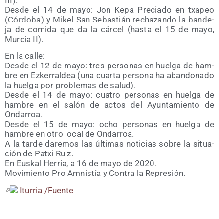
III).
Des­de el 14 de mayo: Jon Kepa Pre­cia­do en txa­peo
(Cór­do­ba) y Mikel San Sebas­tián recha­zan­do la ban­de­
ja de comi­da que da la cár­cel (has­ta el 15 de mayo,
Mur­cia II).
En la calle:
Des­de el 12 de mayo: tres per­so­nas en huel­ga de ham­
bre en Ezke­rral­dea (una cuar­ta per­so­na ha aban­do­na­do
la huel­ga por pro­ble­mas de salud).
Des­de el 14 de mayo: cua­tro per­so­nas en huel­ga de
ham­bre en el salón de actos del Ayun­ta­mien­to de
Onda­rroa.
Des­de el 15 de mayo: ocho per­so­nas en huel­ga de
ham­bre en otro local de Onda­rroa.
A la tar­de dare­mos las últi­mas noti­cias sobre la situa­
ción de Patxi Ruiz.
En Eus­kal Herria, a 16 de mayo de 2020.
Movi­mien­to Pro Amnis­tía y Con­tra la Represión.
Itu­rria /​Fuen­te