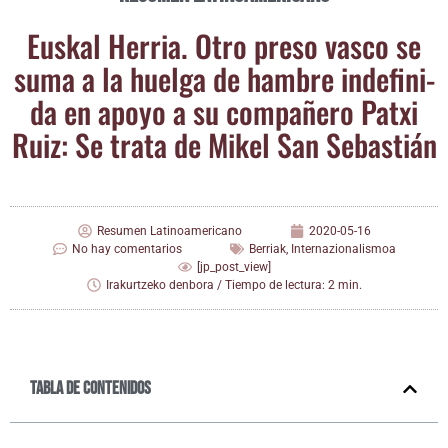
Eus­kal Herria. Otro pre­so vas­co se
suma a la huel­ga de ham­bre inde­fi­ni­
da en apo­yo a su com­pa­ñe­ro Patxi
Ruiz: Se tra­ta de Mikel San Sebastián
Resumen Latinoamericano
2020-05-16
No hay comentarios
Berriak
,
Internazionalismoa
[jp_post_view]
Irakurtzeko denbora / Tiempo de lectura: 2 min.
Tabla de contenidos