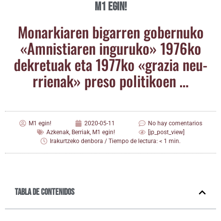
M1 egin!
Monar­kia­ren biga­rren gober­nu­ko
«Amnis­tia­ren ingu­ru­ko» 1976ko
dekre­tuak eta 1977ko «gra­zia neu­
rrie­nak» pre­so politikoen …
M1 egin!
2020-05-11
No hay comentarios
Azkenak
,
Berriak
,
M1 egin!
[jp_post_view]
Irakurtzeko denbora / Tiempo de lectura: < 1 min.
Tabla de contenidos