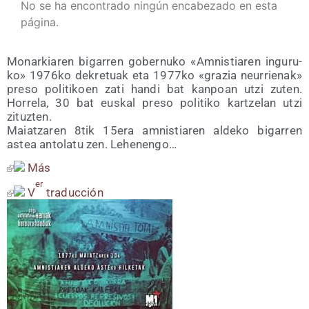
No se ha encontrado ningún encabezado en esta
página.
Monar­kia­ren biga­rren gober­nu­ko «Amnis­tia­ren ingu­ru­
ko» 1976ko dekre­tuak eta 1977ko «gra­zia neu­rrie­nak»
pre­so poli­ti­koen zati han­di bat kan­poan utzi zuten.
Horre­la, 30 bat eus­kal pre­so poli­ti­ko kar­tze­lan utzi
zituz­ten.
Maiatza­ren 8tik 15era amnis­tia­ren alde­ko biga­rren
astea anto­la­tu zen. Lehenengo…
Más
er
V
tra­duc­ción