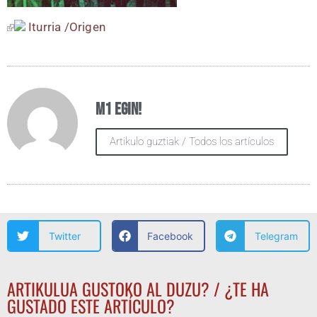
Itu­rria /​Ori­gen
M1 egin!
Artikulo guztiak / Todos los artículos
Twitter
Facebook
Telegram
ARTIKULUA GUSTOKO AL DUZU? / ¿TE HA
GUSTADO ESTE ARTÍCULO?