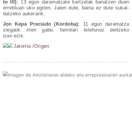
to III):
13 egun dara­matza­te kar­tze­lak banatzen duen
erre­ti­lua­ri uko egi­ten. Jaten dute, bai­na ez dute sukal­
datze­ko aukerarik.
Jon Kepa Pre­cia­do (Kor­do­ba):
11 egun dara­matza
zie­ga­tik irten gabe, fami­lia­ri tele­fo­noz deitze­ko
izan ezik.
Jato­rria /​Ori­gen