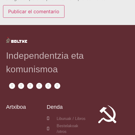
Independentzia eta
komunismoa
Artxiboa
Denda
Liburuak / Libros
Bestelakoak
/otros