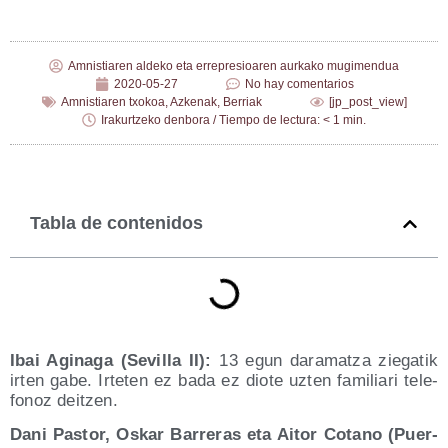
Amnistiaren aldeko eta errepresioaren aurkako mugimendua
2020-05-27
No hay comentarios
Amnistiaren txokoa
,
Azkenak
,
Berriak
[jp_post_view]
Irakurtzeko denbora / Tiempo de lectura: < 1 min.
Tabla de contenidos
Ibai Agi­na­ga (Sevi­lla II):
13 egun dara­matza zie­ga­tik
irten gabe. Irte­ten ez bada ez dio­te uzten fami­lia­ri tele­
fo­noz deitzen.
Dani Pas­tor, Oskar Barre­ras eta Aitor Cotano (Puer­