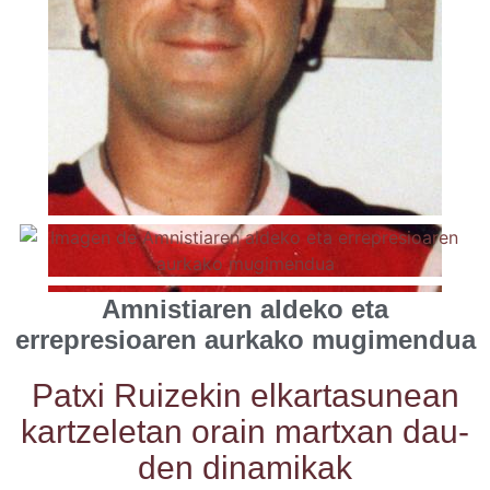
Amnistiaren aldeko eta
errepresioaren aurkako mugimendua
Patxi Rui­ze­kin elkar­ta­su­nean
kar­tze­le­tan orain martxan dau­
den dinamikak