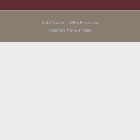
2018 (copyleft) Boltxe Kolektiboa
Made with ❤ by Elementor