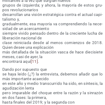
mili­tan­tes a la vez que sur­gían nuevos
gru­pos de izquier­da; y aho­ra, la mayo­ría de estos gru­
pos revolucionarios
desa­rro­llan una visión estra­té­gi­ca con­tra el actual capi­
ta­lis­mo y,
gra­dual­men­te, esa mayo­ría va com­pren­dien­do la nece­
si­dad de un acercamiento
siem­pre vivi­do pen­sa­do den­tro de la cre­cien­te lucha de
libe­ra­ción nacio­nal de
cla­se reini­cia­da des­de al menos comien­zos de 2018.
Quien desee una explicación
más deta­lla­da de la situa­ción vas­ca de hace die­ci­sie­te
meses, casi de ayer, la
encon­tra­rá aquí
[11]
.
Dan­do por supues­to que
se haya leí­do (¿?) la entre­vis­ta, debe­mos aña­dir que lo
más impor­tan­te acaecido
en este año y medio trans­cu­rri­do ha sido, en sín­te­sis, la
agu­di­za­ción lenta
pero impa­ra­ble del cho­que entre la razón y la sin­ra­zón
en dos fases: la primera,
has­ta fina­les del 2019; y la segun­da con