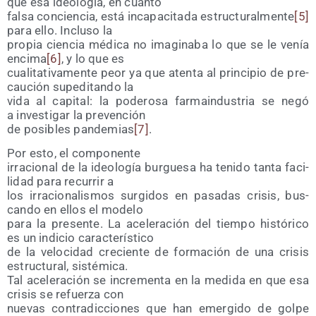
que esa ideo­lo­gía, en cuanto
fal­sa con­cien­cia, está inca­pa­ci­ta­da estruc­tu­ral­men­te
[5]
para ello. Inclu­so la
pro­pia cien­cia médi­ca no ima­gi­na­ba lo que se le venía
enci­ma
[6]
, y lo que es
cua­li­ta­ti­va­men­te peor ya que aten­ta al prin­ci­pio de pre­
cau­ción supe­di­tan­do la
vida al capi­tal: la pode­ro­sa far­ma­in­dus­tria se negó
a inves­ti­gar la prevención
de posi­bles pan­de­mias
[7]
.
Por esto, el componente
irra­cio­nal de la ideo­lo­gía bur­gue­sa ha teni­do tan­ta faci­
li­dad para recu­rrir a
los irra­cio­na­lis­mos sur­gi­dos en pasa­das cri­sis, bus­
can­do en ellos el modelo
para la pre­sen­te. La ace­le­ra­ción del tiem­po his­tó­ri­co
es un indi­cio característico
de la velo­ci­dad cre­cien­te de for­ma­ción de una cri­sis
estruc­tu­ral, sistémica.
Tal ace­le­ra­ción se incre­men­ta en la medi­da en que esa
cri­sis se refuer­za con
nue­vas con­tra­dic­cio­nes que han emer­gi­do de gol­pe