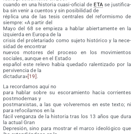
cuan­do en una his­to­ria cua­si-ofi­cial de
ETA
se jus­ti­fi­ca­
ba sin venir a cuen­tos y sin posi­bi­li­dad de
répli­ca una de las tesis cen­tra­les del refor­mis­mo de
siem­pre: «A par­tir del
Mayo del 68 se empie­za a hablar abier­ta­men­te en la
izquier­da en Euro­pa de la
cri­sis del pro­le­ta­ria­do como suje­to his­tó­ri­co y la nece­
si­dad de encontrar
nue­vos moto­res del pro­ce­so en los movi­mien­tos
socia­les, aun­que en el Estado
espa­ñol este rele­vo había que­da­do ralen­ti­za­do por la
per­vi­ven­cia de la
dic­ta­du­ra»
[19]
.
La recor­da­mos aquí no
para hablar sobre su esco­ra­mien­to hacia corrien­tes
post­mo­der­nas y
post­mar­xis­tas, a las que vol­ve­re­mos en este tex­to; ni
para refo­ci­lar­nos en la
fácil ven­gan­za de la his­to­ria tras los 13 años que dura
la actual Gran
Depre­sión, sino para mos­trar el mar­co ideo­ló­gi­co que