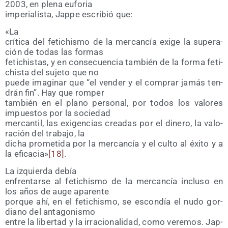
2003, en ple­na euforia
impe­ria­lis­ta, Jap­pe escri­bió que:
«La
crí­ti­ca del feti­chis­mo de la mer­can­cía exi­ge la supera­
ción de todas las formas
feti­chis­tas, y en con­se­cuen­cia tam­bién de la for­ma feti­
chis­ta del suje­to que no
pue­de ima­gi­nar que “el ven­der y el com­prar jamás ten­
drán fin”. Hay que romper
tam­bién en el plano per­so­nal, por todos los valo­res
impues­tos por la sociedad
mer­can­til, las exi­gen­cias crea­das por el dine­ro, la valo­
ra­ción del tra­ba­jo, la
dicha pro­me­ti­da por la mer­can­cía y el cul­to al éxi­to y a
la efi­ca­cia»
[18]
.
La izquier­da debía
enfren­tar­se al feti­chis­mo de la mer­can­cía inclu­so en
los años de auge aparente
por­que ahí, en el feti­chis­mo, se escon­día el nudo gor­
diano del antagonismo
entre la liber­tad y la irra­cio­na­li­dad, como vere­mos. Jap­