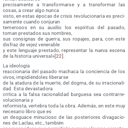
pre­ci­sa­men­te a trans­for­mar­se y a trans­for­mar las
cosas, a crear algo nunca
vis­to, en estas épo­cas de cri­sis revo­lu­cio­na­ria es pre­ci­
sa­men­te cuan­do conjuran
teme­ro­sos en su auxi­lio los espí­ri­tus del pasa­do,
toman pres­ta­dos sus nombres,
sus con­sig­nas de gue­rra, sus ropa­jes, para, con este
dis­fraz de vejez venerable
y este len­gua­je pres­ta­do, repre­sen­tar la nue­va esce­na
de la his­to­ria uni­ver­sal»
[22]
.
La ideo­lo­gía
reac­cio­na­ria del pasa­do macha­ca la con­cien­cia de los
vivos, impi­dién­do­les liberarse
de la ata­du­ra de la muer­te, del dog­ma, de su irra­cio­na­li­
dad. Esta devastadora
crí­ti­ca a la fal­sa racio­na­li­dad bur­gue­sa sea con­tra­rre­
vo­lu­cio­na­ria y
refor­mis­ta, ver­te­bra toda la obra. Ade­más, en este muy
nece­sa­rio libro que es
un des­gua­ce minu­cio­so de las pos­te­rio­res diva­ga­cio­
nes de Laclau, etc., también