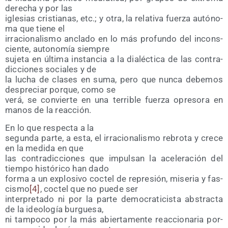
dere­cha y por las
igle­sias cris­tia­nas, etc.; y otra, la rela­ti­va fuer­za autó­no­
ma que tie­ne el
irra­cio­na­lis­mo ancla­do en lo más pro­fun­do del incons­
cien­te, auto­no­mía siempre
suje­ta en últi­ma ins­tan­cia a la dia­léc­ti­ca de las con­tra­
dic­cio­nes socia­les y de
la lucha de cla­ses en suma, pero que nun­ca debe­mos
des­pre­ciar por­que, como se
verá, se con­vier­te en una terri­ble fuer­za opre­so­ra en
manos de la reacción.
En lo que res­pec­ta a la
segun­da par­te, a esta, el irra­cio­na­lis­mo rebro­ta y cre­ce
en la medi­da en que
las con­tra­dic­cio­nes que impul­san la ace­le­ra­ción del
tiem­po his­tó­ri­co han dado
for­ma a un explo­si­vo coc­tel de repre­sión, mise­ria y fas­
cis­mo
[4]
, coc­tel que no pue­de ser
inter­pre­ta­do ni por la par­te demo­cra­ti­cis­ta abs­trac­ta
de la ideo­lo­gía burguesa,
ni tam­po­co por la más abier­ta­men­te reac­cio­na­ria por­