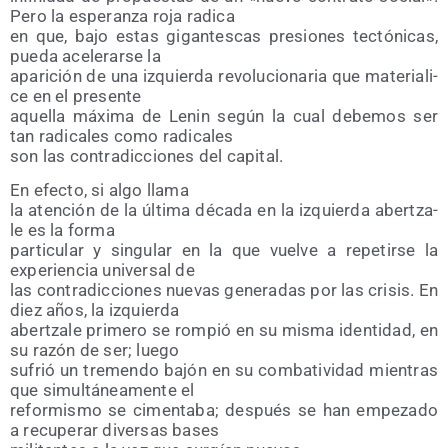
Pero la espe­ran­za roja radica
en que, bajo estas gigan­tes­cas pre­sio­nes tec­tó­ni­cas,
pue­da ace­le­rar­se la
apa­ri­ción de una izquier­da revo­lu­cio­na­ria que mate­ria­li­
ce en el presente
aque­lla máxi­ma de Lenin según la cual debe­mos ser
tan radi­ca­les como radicales
son las con­tra­dic­cio­nes del capital.
En efec­to, si algo llama
la aten­ción de la últi­ma déca­da en la izquier­da aber­tza­
le es la forma
par­ti­cu­lar y sin­gu­lar en la que vuel­ve a repe­tir­se la
expe­rien­cia uni­ver­sal de
las con­tra­dic­cio­nes nue­vas gene­ra­das por las cri­sis. En
diez años, la izquierda
aber­tza­le pri­me­ro se rom­pió en su mis­ma iden­ti­dad, en
su razón de ser; luego
sufrió un tre­men­do bajón en su com­ba­ti­vi­dad mien­tras
que simul­tá­nea­men­te el
refor­mis­mo se cimen­ta­ba; des­pués se han empe­za­do
a recu­pe­rar diver­sas bases