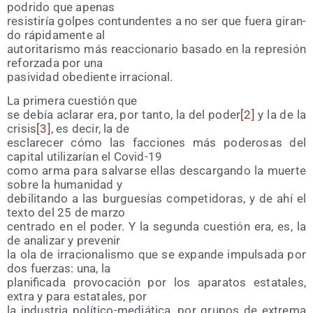
podri­do que apenas
resis­ti­ría gol­pes con­tun­den­tes a no ser que fue­ra giran­
do rápi­da­men­te al
auto­ri­ta­ris­mo más reac­cio­na­rio basa­do en la repre­sión
refor­za­da por una
pasi­vi­dad obe­dien­te irracional.
La pri­me­ra cues­tión que
se debía acla­rar era, por tan­to, la del poder
[2]
y la de la
cri­sis
[3]
, es decir, la de
escla­re­cer cómo las fac­cio­nes más pode­ro­sas del
capi­tal uti­li­za­rían el Covid-19
como arma para sal­var­se ellas des­car­gan­do la muer­te
sobre la huma­ni­dad y
debi­li­tan­do a las bur­gue­sías com­pe­ti­do­ras, y de ahí el
tex­to del 25 de marzo
cen­tra­do en el poder. Y la segun­da cues­tión era, es, la
de ana­li­zar y prevenir
la ola de irra­cio­na­lis­mo que se expan­de impul­sa­da por
dos fuer­zas: una, la
pla­ni­fi­ca­da pro­vo­ca­ción por los apa­ra­tos esta­ta­les,
extra y para esta­ta­les, por
la indus­tria polí­ti­co-mediá­ti­ca, por gru­pos de extre­ma