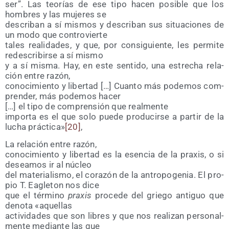
ser”. Las teo­rías de ese tipo hacen posi­ble que los
hom­bres y las muje­res se
des­cri­ban a sí mis­mos y des­cri­ban sus situa­cio­nes de
un modo que controvierte
tales reali­da­des, y que, por con­si­guien­te, les per­mi­te
redes­cri­bir­se a sí mismo
y a sí mis­ma. Hay, en este sen­ti­do, una estre­cha rela­
ción entre razón,
cono­ci­mien­to y liber­tad […] Cuan­to más pode­mos com­
pren­der, más pode­mos hacer
[…] el tipo de com­pren­sión que realmente
impor­ta es el que solo pue­de pro­du­cir­se a par­tir de la
lucha prác­ti­ca»
[20]
,
La rela­ción entre razón,
cono­ci­mien­to y liber­tad es la esen­cia de la pra­xis, o si
desea­mos ir al núcleo
del mate­ria­lis­mo, el cora­zón de la antro­po­ge­nia. El pro­
pio T. Eagle­ton nos dice
que el tér­mino
pra­xis
pro­ce­de del grie­go anti­guo que
deno­ta «aque­llas
acti­vi­da­des que son libres y que nos rea­li­zan per­so­nal­
men­te median­te las que