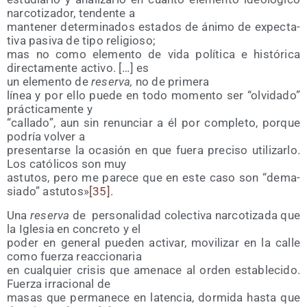
nar­co­ti­za­dor, ten­den­te a
man­te­ner deter­mi­na­dos esta­dos de áni­mo de expec­ta­
ti­va pasi­va de tipo religioso;
mas no como ele­men­to de vida polí­ti­ca e his­tó­ri­ca
direc­ta­men­te acti­vo. […] es
un ele­men­to de
reser­va,
no de primera
línea y por ello pue­de en todo momen­to ser “olvi­da­do”
prác­ti­ca­men­te y
“calla­do”, aun sin renun­ciar a él por com­ple­to, por­que
podría vol­ver a
pre­sen­tar­se la oca­sión en que fue­ra pre­ci­so uti­li­zar­lo.
Los cató­li­cos son muy
astu­tos, pero me pare­ce que en este caso son “dema­
sia­do” astu­tos»
[35]
.
Una
reser­va
de
per­so­na­li­dad colec­ti­va nar­co­ti­za­da que
la Igle­sia en con­cre­to y el
poder en gene­ral pue­den acti­var, movi­li­zar en la calle
como fuer­za reaccionaria
en cual­quier cri­sis que ame­na­ce al orden esta­ble­ci­do.
Fuer­za irra­cio­nal de
masas que per­ma­ne­ce en laten­cia, dor­mi­da has­ta que