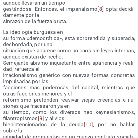
aun­que lle­va­ran un tiempo
ges­tán­do­se. Enton­ces, el impe­ria­lis­mo
[8]
opta deci­di­
da­men­te por la
sin­ra­zón de la fuer­za bruta.
La ideo­lo­gía bur­gue­sa en
su for­ma «demo­crá­ti­ca», está sor­pren­di­da y supe­ra­da,
des­bor­da­da, por una
situa­ción que apa­re­ce como un caos sin leyes inter­nas,
aun­que exis­tan de hecho.
Seme­jan­te abis­mo inquie­tan­te entre apa­rien­cia y reali­
dad, refuer­za el
irra­cio­na­lis­mo gené­ri­co con nue­vas for­mas con­cre­tas
impul­sa­das por las
fac­cio­nes más pode­ro­sas del capi­tal, mien­tras que
otras fac­cio­nes meno­res y el
refor­mis­mo pre­ten­den reavi­var vie­jas creen­cias e ilu­
sio­nes que fra­ca­sa­ron ya en
su tiem­po, como los diver­sos neo key­ne­sia­nis­mos,
filan­tro­pis­mos
[9]
y alivios
bien­in­ten­cio­na­dos de la deu­da
[10]
, por no hablar
sobre la
infi­ni­dad de pro­pues­tas de un «nue­vo con­tra­to social».