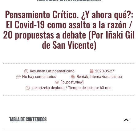
Pen­sa­mien­to Crí­ti­co. ¿Y aho­ra qué?:
El Covid-19 como asal­to a la razón /​
20 pro­pues­tas a deba­te (Por Iña­ki Gil
de San Vicente)
Resumen Latinoamericano
2020-05-27
No hay comentarios
Berriak
,
Internazionalismoa
[jp_post_view]
Irakurtzeko denbora / Tiempo de lectura: 63 min.
Tabla de contenidos