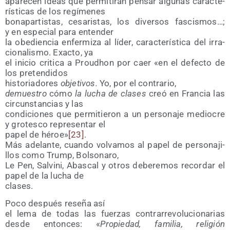
apa­re­cen ideas que per­mi­ti­rán pen­sar algu­nas carac­te­
rís­ti­cas de los regímenes
bona­par­tis­tas, cesa­ris­tas, los diver­sos fas­cis­mos…;
y en espe­cial para entender
la obe­dien­cia enfer­mi­za al líder, carac­te­rís­ti­ca del irra­
cio­na­lis­mo. Exac­to, ya
el ini­cio cri­ti­ca a Proudhon por caer «en el defec­to de
los pretendidos
his­to­ria­do­res
obje­ti­vos.
Yo, por el contrario,
demues­tro
cómo
la lucha de cla­ses
creó en Fran­cia las
cir­cuns­tan­cias y las
con­di­cio­nes que per­mi­tie­ron a un per­so­na­je medio­cre
y gro­tes­co repre­sen­tar el
papel de héroe»
[23]
.
Más ade­lan­te, cuan­do vol­va­mos al papel de per­so­na­ji­
llos como Trump, Bolsonaro,
Le Pen, Sal­vi­ni, Abas­cal y otros debe­re­mos recor­dar el
papel de la lucha de
clases.
Poco des­pués rese­ña así
el lema de todas las fuer­zas con­tra­rre­vo­lu­cio­na­rias
des­de enton­ces: «
Pro­pie­dad, fami­lia, reli­gión