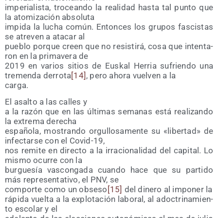
impe­ria­lis­ta, tro­cean­do la reali­dad has­ta tal pun­to que
la ato­mi­za­ción absoluta
impi­da la lucha común. Enton­ces los gru­pos fas­cis­tas
se atre­ven a ata­car al
pue­blo por­que creen que no resis­ti­rá, cosa que inten­ta­
ron en la pri­ma­ve­ra de
2019 en varios sitios de Eus­kal Herria sufrien­do una
tre­men­da derro­ta
[14]
, pero aho­ra vuel­ven a la
carga.
El asal­to a las calles y
a la razón que en las últi­mas sema­nas está rea­li­zan­do
la extre­ma derecha
espa­ño­la, mos­tran­do orgu­llo­sa­men­te su «liber­tad» de
infec­tar­se con el Covid-19,
nos remi­te en direc­to a la irra­cio­na­li­dad del capi­tal. Lo
mis­mo ocu­rre con la
bur­gue­sía vas­con­ga­da cuan­do hace que su par­ti­do
más repre­sen­ta­ti­vo, el PNV, se
com­por­te como un obse­so
[15]
del dine­ro al impo­ner la
rápi­da vuel­ta a la explo­ta­ción labo­ral, al adoc­tri­na­mien­
to esco­lar y el