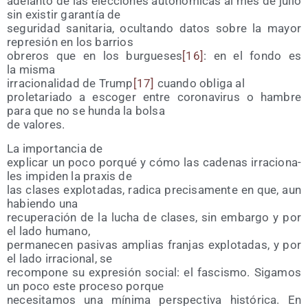
ade­lan­to de las elec­cio­nes auto­nó­mi­cas al mes de julio
sin exis­tir garan­tía de
segu­ri­dad sani­ta­ria, ocul­tan­do datos sobre la mayor
repre­sión en los barrios
obre­ros que en los bur­gue­ses
[16]
: en el fon­do es
la misma
irra­cio­na­li­dad de Trump
[17]
cuan­do obli­ga al
pro­le­ta­ria­do a esco­ger entre coro­na­vi­rus o ham­bre
para que no se hun­da la bolsa
de valores.
La impor­tan­cia de
expli­car un poco por­qué y cómo las cade­nas irra­cio­na­
les impi­den la pra­xis de
las cla­ses explo­ta­das, radi­ca pre­ci­sa­men­te en que, aun
habien­do una
recu­pe­ra­ción de la lucha de cla­ses, sin embar­go y por
el lado humano,
per­ma­ne­cen pasi­vas amplias fran­jas explo­ta­das, y por
el lado irra­cio­nal, se
recom­po­ne su expre­sión social: el fas­cis­mo. Siga­mos
un poco este pro­ce­so porque
nece­si­ta­mos una míni­ma pers­pec­ti­va his­tó­ri­ca. En