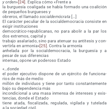
y orden
»
[24]
. Expli­ca cómo «Fren­te a
la bur­gue­sía coali­ga­da se había for­ma­do una coa­li­ción
de peque­ños bur­gue­ses y
obre­ros, el lla­ma­do
social­de­mó­cra­ta
[…]
El carác­ter pecu­liar de la social­de­mo­cra­cia con­sis­te en
exi­gir instituciones
demo­crá­ti­co-repu­bli­ca­nas, no para abo­lir a la par los
dos extre­mos, capi­tal y
tra­ba­jo asa­la­ria­do, sino para ate­nuar su antí­te­sis y con­
ver­tir­la en armo­nía»
[25]
. Con­tra la armonía
anhe­la­da por la social­de­mo­cra­cia, la bur­gue­sía y a
pesar de sus diferencias
inter­nas, opo­ne un pode­ro­so Estado
«…don­de
el poder eje­cu­ti­vo dis­po­ne de un ejér­ci­to de fun­cio­na­
rios de más de medio
millón de indi­vi­duos y tie­ne por tan­to cons­tan­te­men­te
bajo su depen­den­cia más
incon­di­cio­nal a una masa inmen­sa de intere­ses y exis­
ten­cias, don­de el Estado
tie­ne ata­da, fis­ca­li­za­da, regu­la­da, vigi­la­da y tute­la­da
a la socie­dad civil,