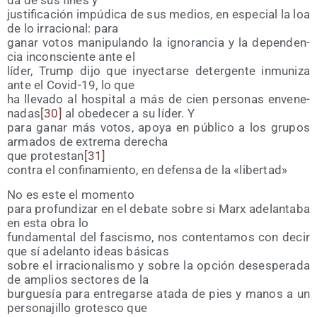
da de sus fines y
jus­ti­fi­ca­ción impú­di­ca de sus medios, en espe­cial la loa
de lo irra­cio­nal: para
ganar votos mani­pu­lan­do la igno­ran­cia y la depen­den­
cia incons­cien­te ante el
líder, Trump dijo que inyec­tar­se deter­gen­te inmu­ni­za
ante el Covid-19, lo que
ha lle­va­do al hos­pi­tal a más de cien per­so­nas enve­ne­
na­das
[30]
al obe­de­cer a su líder. Y
para ganar más votos, apo­ya en públi­co a los gru­pos
arma­dos de extre­ma derecha
que pro­tes­tan
[31]
con­tra el con­fi­na­mien­to, en defen­sa de la «liber­tad»
No es este el momento
para pro­fun­di­zar en el deba­te sobre si Marx ade­lan­ta­ba
en esta obra lo
fun­da­men­tal del fas­cis­mo, nos con­ten­ta­mos con decir
que sí ade­lan­to ideas básicas
sobre el irra­cio­na­lis­mo y sobre la opción deses­pe­ra­da
de amplios sec­to­res de la
bur­gue­sía para entre­gar­se ata­da de pies y manos a un
per­so­na­ji­llo gro­tes­co que