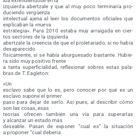
iba exten­dién­do­se en la
izquier­da aber­tza­le y que al muy poco ter­mi­na­ría pro­
du­cien­do vergüenza
inte­lec­tual aje­na al leer los docu­men­tos ofi­cia­les que
expli­ca­ban la «nue­va
estra­te­gia». Para 2010 esta­ba muy arrai­ga­da en cier­
tos sec­to­res de la izquierda
aber­tza­le la creen­cia de que el pro­le­ta­ria­do, si no había
desaparecido
físi­ca­men­te, sí se había abur­gue­sa­do bas­tan­te. Hubie­
ra sido muy posi­ti­vo frente
a tan­ta super­fi­cia­li­dad, refle­xio­nar sobres estas pala­
bras de T. Eagleton:
«Un
escla­vo sabe que lo es, pero cono­cer por qué es un
escla­vo supo­ne el primer
paso para dejar de ser­lo. Así pues, al des­cri­bir cómo
son las cosas, esas
teo­rías ofre­cen tam­bién una vía para supe­rar­las
y alcan­zar un esta­do más
desea­ble. Pasan de expo­ner “cual es” la situa­ción
a pro­po­ner “cual debería