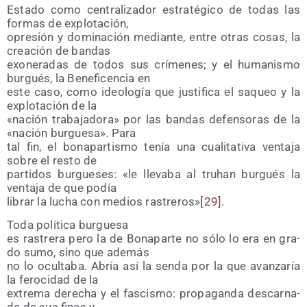
Esta­do como cen­tra­li­za­dor estra­té­gi­co de todas las
for­mas de explotación,
opre­sión y domi­na­ción median­te, entre otras cosas, la
crea­ción de bandas
exo­ne­ra­das de todos sus crí­me­nes; y el huma­nis­mo
bur­gués, la Bene­fi­cen­cia en
este caso, como ideo­lo­gía que jus­ti­fi­ca el saqueo y la
explo­ta­ción de la
«nación tra­ba­ja­do­ra» por las ban­das defen­so­ras de la
«nación bur­gue­sa». Para
tal fin, el bona­par­tis­mo tenía una cua­li­ta­ti­va ven­ta­ja
sobre el res­to de
par­ti­dos bur­gue­ses: «le lle­va­ba al truhan bur­gués la
ven­ta­ja de que podía
librar la lucha con medios ras­tre­ros»
[29]
.
Toda polí­ti­ca burguesa
es ras­tre­ra pero la de Bona­par­te no sólo lo era en gra­
do sumo, sino que además
no lo ocul­ta­ba. Abría así la sen­da por la que avan­za­ría
la fero­ci­dad de la
extre­ma dere­cha y el fas­cis­mo: pro­pa­gan­da des­car­na­