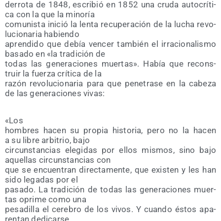
derro­ta de 1848, escri­bió en 1852 una cru­da auto­crí­ti­
ca con la que la minoría
comu­nis­ta ini­ció la len­ta recu­pe­ra­ción de la lucha revo­
lu­cio­na­ria habiendo
apren­di­do que debía ven­cer tam­bién el irra­cio­na­lis­mo
basa­do en «la tra­di­ción de
todas las gene­ra­cio­nes muer­tas». Había que recons­
truir la fuer­za crí­ti­ca de la
razón revo­lu­cio­na­ria para que pene­tra­se en la cabe­za
de las gene­ra­cio­nes vivas:
«Los
hom­bres hacen su pro­pia his­to­ria, pero no la hacen
a su libre arbi­trio, bajo
cir­cuns­tan­cias ele­gi­das por ellos mis­mos, sino bajo
aque­llas cir­cuns­tan­cias con
que se encuen­tran direc­ta­men­te, que exis­ten y les han
sido lega­das por el
pasa­do. La tra­di­ción de todas las gene­ra­cio­nes muer­
tas opri­me como una
pesa­di­lla el cere­bro de los vivos. Y cuan­do éstos apa­
ren­tan dedicarse