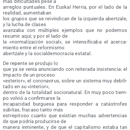
más difi­cul­ta­des pese a
arre­glos pun­tua­les. En Eus­kal Herria, por el lado de la
reali­dad, aumentaban
los gru­pos que se rei­vin­di­can de la izquier­da aber­tza­le,
y la lucha de clases
avan­za­ba con múl­ti­ples ejem­plos que no pode­mos
resu­mir aquí; y por el lado de
la «nor­ma­li­za­ción social», se inten­si­fi­ca­ba el acer­ca­
mien­to entre el reformismo
aber­tza­le y la social­de­mo­cra­cia estatal.
De repen­te se pro­du­jo lo
que ya se venía anun­cian­do con reite­ra­da insis­ten­cia: el
impac­to de un proceso
«exte­rior», el coro­na­vi­rus, sobre un sis­te­ma muy debi­li­
ta­do en su «inte­rior»,
den­tro de la tota­li­dad socio­na­tu­ral. En muy poco tiem­
po vol­vió a con­fir­mar­se la
inca­pa­ci­dad bur­gue­sa para res­pon­der a catás­tro­fes
súbi­tas, fra­ca­so tan­to más
estre­pi­to­so cuan­to que exis­tían muchas adver­ten­cias
de que podría pro­du­cir­se de
mane­ra inmi­nen­te, y de que el capi­ta­lis­mo esta­ba tan