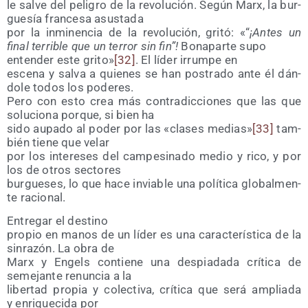
le sal­ve del peli­gro de la revo­lu­ción. Según Marx, la bur­
gue­sía fran­ce­sa asustada
por la inmi­nen­cia de la revo­lu­ción, gri­tó: «“
¡Antes un
final terri­ble que un terror sin fin”!
Bona­par­te supo
enten­der este gri­to»
[32]
. El líder irrum­pe en
esce­na y sal­va a quie­nes se han pos­tra­do ante él dán­
do­le todos los poderes.
Pero con esto crea más con­tra­dic­cio­nes que las que
solu­cio­na por­que, si bien ha
sido aupa­do al poder por las «cla­ses medias»
[33]
tam­
bién tie­ne que velar
por los intere­ses del cam­pe­si­na­do medio y rico, y por
los de otros sectores
bur­gue­ses, lo que hace invia­ble una polí­ti­ca glo­bal­men­
te racional.
Entre­gar el destino
pro­pio en manos de un líder es una carac­te­rís­ti­ca de la
sin­ra­zón. La obra de
Marx y Engels con­tie­ne una des­pia­da­da crí­ti­ca de
seme­jan­te renun­cia a la
liber­tad pro­pia y colec­ti­va, crí­ti­ca que será amplia­da
y enri­que­ci­da por