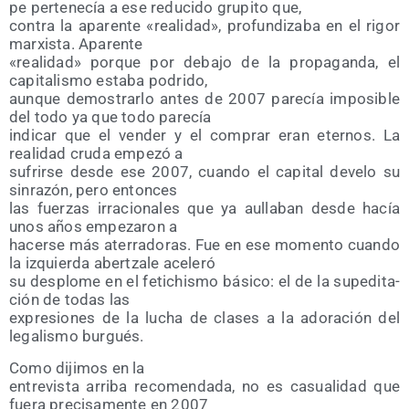
pe per­te­ne­cía a ese redu­ci­do gru­pi­to que,
con­tra la apa­ren­te «reali­dad», pro­fun­di­za­ba en el rigor
mar­xis­ta. Aparente
«reali­dad» por­que por deba­jo de la pro­pa­gan­da, el
capi­ta­lis­mo esta­ba podrido,
aun­que demos­trar­lo antes de 2007 pare­cía impo­si­ble
del todo ya que todo parecía
indi­car que el ven­der y el com­prar eran eter­nos. La
reali­dad cru­da empe­zó a
sufrir­se des­de ese 2007, cuan­do el capi­tal deve­lo su
sin­ra­zón, pero entonces
las fuer­zas irra­cio­na­les que ya aulla­ban des­de hacía
unos años empe­za­ron a
hacer­se más ate­rra­do­ras. Fue en ese momen­to cuan­do
la izquier­da aber­tza­le aceleró
su des­plo­me en el feti­chis­mo bási­co: el de la supe­di­ta­
ción de todas las
expre­sio­nes de la lucha de cla­ses a la ado­ra­ción del
lega­lis­mo burgués.
Como diji­mos en la
entre­vis­ta arri­ba reco­men­da­da, no es casua­li­dad que
fue­ra pre­ci­sa­men­te en 2007