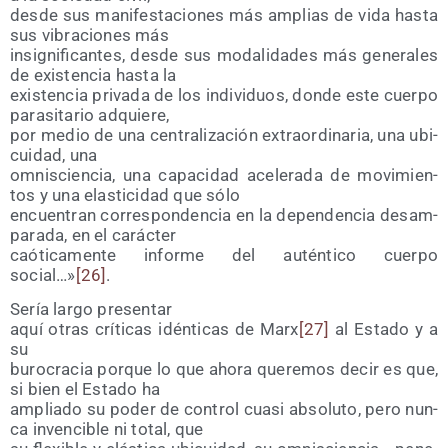
des­de sus mani­fes­ta­cio­nes más amplias de vida has­ta
sus vibra­cio­nes más
insig­ni­fi­can­tes, des­de sus moda­li­da­des más gene­ra­les
de exis­ten­cia has­ta la
exis­ten­cia pri­va­da de los indi­vi­duos, don­de este cuer­po
para­si­ta­rio adquiere,
por medio de una cen­tra­li­za­ción extra­or­di­na­ria, una ubi­
cui­dad, una
omnis­cien­cia, una capa­ci­dad ace­le­ra­da de movi­mien­
tos y una elas­ti­ci­dad que sólo
encuen­tran corres­pon­den­cia en la depen­den­cia des­am­
pa­ra­da, en el carácter
caó­ti­ca­men­te infor­me del autén­ti­co cuer­po
social…»
[26]
.
Sería lar­go presentar
aquí otras crí­ti­cas idén­ti­cas de Marx
[27]
al Esta­do y a
su
buro­cra­cia por­que lo que aho­ra que­re­mos decir es que,
si bien el Esta­do ha
amplia­do su poder de con­trol cua­si abso­lu­to, pero nun­
ca inven­ci­ble ni total, que