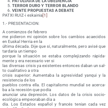
PATOLOGIA DE LA OBEDIENCIA
TERROR DURO Y TERROR BLANDO
VEINTE PROPUESTAS A DEBATE
PATXI RUIZ‑i eskai­nia
[1]
1.- PRESENTACION:
A comien­zos de febrero
me pidie­ron mi opi­nión sobre los cam­bios acae­ci­dos
en Eus­kal Herria en la
últi­ma déca­da. Dije que sí, natu­ral­men­te, pero avi­sé que
tar­da­ría un tiempo
por­que la situa­ción se esta­ba com­ple­ji­zan­do rápi­da­
men­te y era nece­sa­rio ver si
las diver­sas cri­sis ya exis­ten­tes enton­ces daban un sal­
to cua­li­ta­ti­vo a otra
cri­sis supe­rior: Aumen­ta­ba la agre­si­vi­dad yan­qui y la
resis­ten­cia de los
pue­blos con­tra ella. El capi­ta­lis­mo mun­dial se acer­ca­
ba a la rece­sión que podía
anun­ciar una depre­sión. Los datos de la cri­sis socio­
eco­ló­gi­ca empeo­ra­ban día a
día. Los Esta­dos espa­ñol y fran­cés tenían cada vez