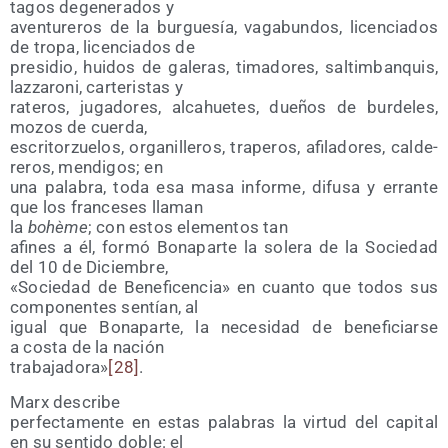
ta­gos dege­ne­ra­dos y
aven­tu­re­ros de la bur­gue­sía, vaga­bun­dos, licen­cia­dos
de tro­pa, licen­cia­dos de
pre­si­dio, hui­dos de gale­ras, tima­do­res, sal­tim­ban­quis,
laz­za­ro­ni, car­te­ris­tas y
rate­ros, juga­do­res, alcahue­tes, due­ños de bur­de­les,
mozos de cuerda,
escri­tor­zue­los, orga­ni­lle­ros, tra­pe­ros, afi­la­do­res, cal­de­
re­ros, men­di­gos; en
una pala­bra, toda esa masa infor­me, difu­sa y erran­te
que los fran­ce­ses llaman
la
bohè­me
; con estos ele­men­tos tan
afi­nes a él, for­mó Bona­par­te la sole­ra de la Socie­dad
del 10 de Diciembre,
«Socie­dad de Bene­fi­cen­cia» en cuan­to que todos sus
com­po­nen­tes sen­tían, al
igual que Bona­par­te, la nece­si­dad de bene­fi­ciar­se
a cos­ta de la nación
tra­ba­ja­do­ra»
[28]
.
Marx des­cri­be
per­fec­ta­men­te en estas pala­bras la vir­tud del capi­tal
en su sen­ti­do doble: el