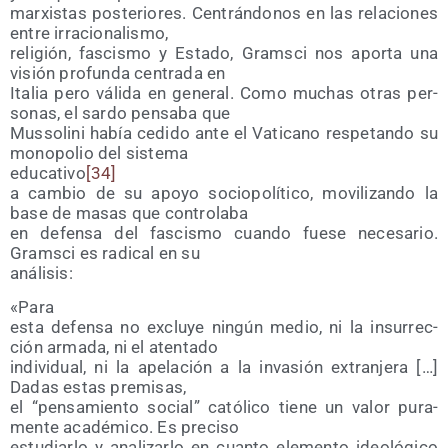
mar­xis­tas pos­te­rio­res. Cen­trán­do­nos en las rela­cio­nes
entre irracionalismo,
reli­gión, fas­cis­mo y Esta­do, Grams­ci nos apor­ta una
visión pro­fun­da cen­tra­da en
Ita­lia pero váli­da en gene­ral. Como muchas otras per­
so­nas, el sar­do pen­sa­ba que
Mus­so­li­ni había cedi­do ante el Vati­cano res­pe­tan­do su
mono­po­lio del sistema
edu­ca­ti­vo
[34]
a cam­bio de su apo­yo socio­po­lí­ti­co, movi­li­zan­do la
base de masas que controlaba
en defen­sa del fas­cis­mo cuan­do fue­se nece­sa­rio.
Grams­ci es radi­cal en su
análisis:
«Para
esta defen­sa no exclu­ye nin­gún medio, ni la insu­rrec­
ción arma­da, ni el atentado
indi­vi­dual, ni la ape­la­ción a la inva­sión extran­je­ra […]
Dadas estas premisas,
el “pen­sa­mien­to social” cató­li­co tie­ne un valor pura­
men­te aca­dé­mi­co. Es preciso
estu­diar­lo y ana­li­zar­lo en cuan­to ele­men­to ideo­ló­gi­co