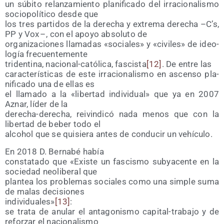
un súbi­to relan­za­mien­to pla­ni­fi­ca­do del irra­cio­na­lis­mo
socio­po­lí­ti­co des­de que
los tres par­ti­dos de la dere­cha y extre­ma dere­cha –C’s,
PP y Vox – , con el apo­yo abso­lu­to de
orga­ni­za­cio­nes lla­ma­das «socia­les» y «civi­les» de ideo­
lo­gía frecuentemente
tri­den­ti­na, nacio­nal-cató­li­ca, fas­cis­ta
[12]
. De entre las
carac­te­rís­ti­cas de este irra­cio­na­lis­mo en ascen­so pla­
ni­fi­ca­do una de ellas es
el lla­ma­do a la «liber­tad indi­vi­dual» que ya en 2007
Aznar, líder de la
dere­cha-dere­cha, rei­vin­di­có nada menos que con la
liber­tad de beber todo el
alcohol que se qui­sie­ra antes de con­du­cir un vehículo.
En 2018 D. Ber­na­bé había
cons­ta­ta­do que «Exis­te un fas­cis­mo sub­ya­cen­te en la
socie­dad neo­li­be­ral que
plan­tea los pro­ble­mas socia­les como una sim­ple suma
de malas decisiones
indi­vi­dua­les»
[13]
:
se tra­ta de anu­lar el anta­go­nis­mo capi­tal-tra­ba­jo y de
refor­zar el nacionalismo