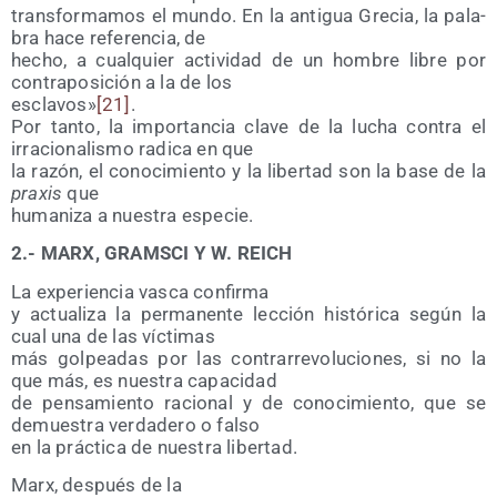
trans­for­ma­mos el mun­do. En la anti­gua Gre­cia, la pala­
bra hace refe­ren­cia, de
hecho, a cual­quier acti­vi­dad de un hom­bre libre por
con­tra­po­si­ción a la de los
escla­vos»
[21]
.
Por tan­to, la impor­tan­cia cla­ve de la lucha con­tra el
irra­cio­na­lis­mo radi­ca en que
la razón, el cono­ci­mien­to y la liber­tad son la base de la
pra­xis
que
huma­ni­za a nues­tra especie.
2.- MARX, GRAMSCI Y W. REICH
La expe­rien­cia vas­ca confirma
y actua­li­za la per­ma­nen­te lec­ción his­tó­ri­ca según la
cual una de las víctimas
más gol­pea­das por las con­tra­rre­vo­lu­cio­nes, si no la
que más, es nues­tra capacidad
de pen­sa­mien­to racio­nal y de cono­ci­mien­to, que se
demues­tra ver­da­de­ro o falso
en la prác­ti­ca de nues­tra libertad.
Marx, des­pués de la