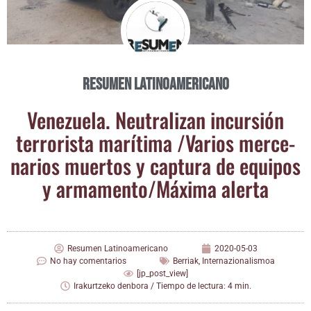
Resumen Latinoamericano
Vene­zue­la. Neu­tra­li­zan incur­sión
terro­ris­ta marí­ti­ma /​Varios mer­ce­
na­rios muer­tos y cap­tu­ra de equi­pos
y armamento/​Máxi­ma alerta
Resumen Latinoamericano
2020-05-03
No hay comentarios
Berriak
,
Internazionalismoa
[jp_post_view]
Irakurtzeko denbora / Tiempo de lectura: 4 min.