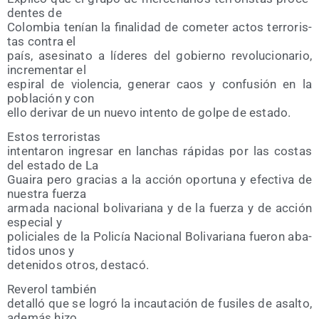
den­tes de
Colom­bia tenían la fina­li­dad de come­ter actos terro­ris­
tas con­tra el
país, ase­si­na­to a líde­res del gobierno revo­lu­cio­na­rio,
incre­men­tar el
espi­ral de vio­len­cia, gene­rar caos y con­fu­sión en la
pobla­ción y con
ello deri­var de un nue­vo inten­to de gol­pe de estado.
Estos terro­ris­tas
inten­ta­ron ingre­sar en lan­chas rápi­das por las cos­tas
del esta­do de La
Guai­ra pero gra­cias a la acción opor­tu­na y efec­ti­va de
nues­tra fuerza
arma­da nacio­nal boli­va­ria­na y de la fuer­za y de acción
espe­cial y
poli­cia­les de la Poli­cía Nacio­nal Boli­va­ria­na fue­ron aba­
ti­dos unos y
dete­ni­dos otros, destacó.
Reve­rol también
deta­lló que se logró la incau­ta­ción de fusi­les de asal­to,
ade­más hizo