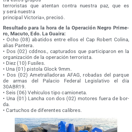
terro­ris­tas que aten­tan con­tra nues­tra paz, que es
y será nuestra
prin­ci­pal Vic­to­ria», precisó.
Resul­ta­do para la hora de la Ope­ra­ción Negro Pri­me­
ro, Macu­to, Edo. La Guai­ra:
• Ocho (08) aba­ti­dos entre ellos el Cap Robert Coli­na,
alias Pan­te­ra.
• Dos (02) cdd­nos., cap­tu­ra­dos que par­ti­ci­pa­ron en la
orga­ni­za­ción de la ope­ra­ción terro­ris­ta.
• Diez (10) Fusi­les.
• Una (01) pis­to­la Glock 9mm.
• Dos (02) Ame­tra­lla­do­ras AFAG, roba­das del par­que
de armas del Pala­cio Fede­ral Legis­la­ti­vo el día
30ABR19.
• Seis (06) Vehícu­los tipo camio­ne­ta.
• Una (01) Lan­cha con dos (02) moto­res fue­ra de bor­
da.
• Car­tu­chos de dife­ren­tes calibres.