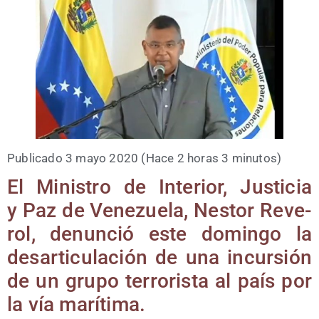
Publi­ca­do 3 mayo 2020 (Hace 2 horas 3 minutos)
El Minis­tro de Inte­rior, Jus­ti­cia
y Paz de Vene­zue­la, Nes­tor Reve­
rol, denun­ció este domin­go la
des­ar­ti­cu­la­ción de una incur­sión
de un gru­po terro­ris­ta al país por
la vía marítima.