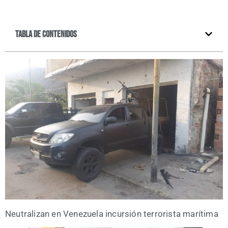
Tabla de contenidos
Neu­tra­li­zan en Vene­zue­la incur­sión terro­ris­ta marítima