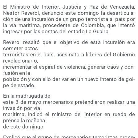
El Minis­tro de Inte­rior, Jus­ti­cia y Paz de Vene­zue­la,
Nes­tor Reve­rol, denun­ció este domin­go la des­ar­ti­cu­la­
ción de una incur­sión de un gru­po terro­ris­ta al país por
la vía marí­ti­ma, pro­ce­den­te de Colom­bia, que inten­tó
ingre­sar por las cos­tas del esta­do La Guaira.
Reve­rol resal­tó que el obje­ti­vo de esta incur­sión era
come­ter actos
terro­ris­tas en el país, ase­si­na­to a líde­res del Gobierno
revolucionario,
incre­men­tar el espi­ral de vio­len­cia, gene­rar caos y con­
fu­sión en la
pobla­ción y con ello deri­var en un nue­vo inten­to de gol­
pe de estado.
En la madru­ga­da de
este 3 de mayo mer­ce­na­rios pre­ten­die­ron rea­li­zar una
inva­sión por vía
marí­ti­ma, indi­có el minis­tro del Inte­rior en rue­da de
pren­sa la mañana
de este domingo.
Expli­có que el gru­po de mer­ce­na­rios terro­ris­tas pro­ce­