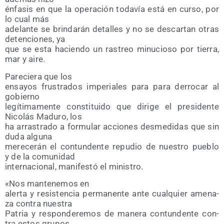
énfa­sis en que la ope­ra­ción toda­vía está en cur­so, por
lo cual más
ade­lan­te se brin­da­rán deta­lles y no se des­car­tan otras
deten­cio­nes, ya
que se esta hacien­do un ras­treo minu­cio­so por tie­rra,
mar y aire.
Pare­cie­ra que los
ensa­yos frus­tra­dos impe­ria­les para para derro­car al
gobierno
legí­ti­ma­men­te cons­ti­tui­do que diri­ge el pre­si­den­te
Nico­lás Madu­ro, los
ha arras­tra­do a for­mu­lar accio­nes des­me­di­das que sin
duda alguna
mere­ce­rán el con­tun­den­te repu­dio de nues­tro pue­blo
y de la comunidad
inter­na­cio­nal, mani­fes­tó el ministro.
«Nos man­te­ne­mos en
aler­ta y resis­ten­cia per­ma­nen­te ante cual­quier ame­na­
za con­tra nuestra
Patria y res­pon­de­re­mos de mane­ra con­tun­den­te con­
tra estos grupos