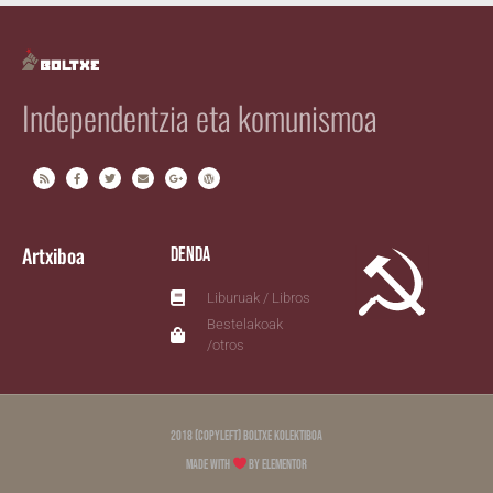
Independentzia eta komunismoa
Artxiboa
Denda
Liburuak / Libros
Bestelakoak
/otros
2018 (copyleft) Boltxe Kolektiboa
Made with
by Elementor