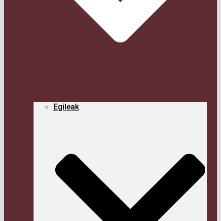
Egi­leak