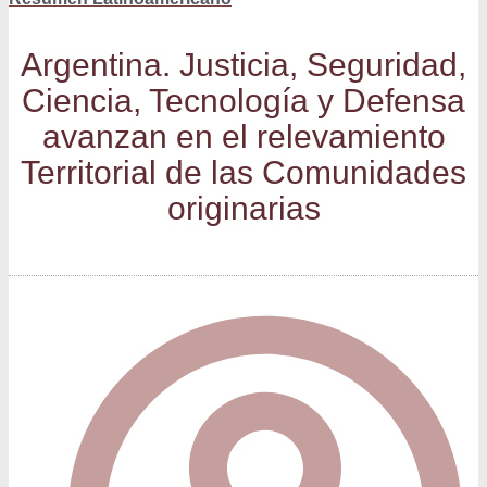
Argen­ti­na. Jus­ti­cia, Segu­ri­dad,
Cien­cia, Tec­no­lo­gía y Defen­sa
avan­zan en el rele­va­mien­to
Terri­to­rial de las Comu­ni­da­des
originarias