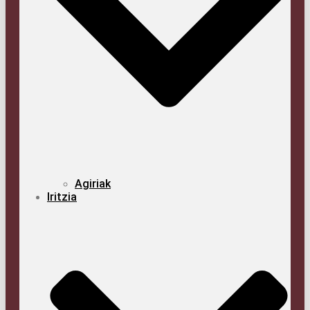
Agi­riak
Iritzia