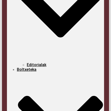
Edi­to­ria­lak
Boltxe­te­ka