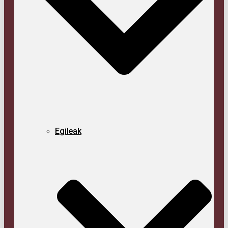
Egi­leak