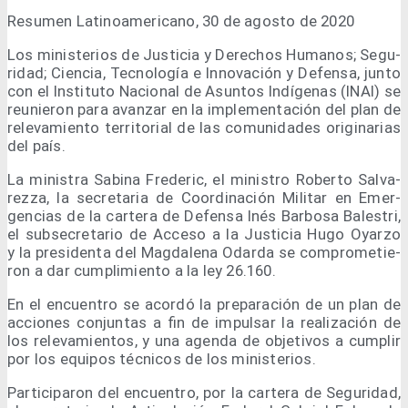
Resu­men Lati­no­ame­ri­cano, 30 de agos­to de 2020
Los minis­te­rios de Jus­ti­cia y Dere­chos Huma­nos; Segu­
ri­dad; Cien­cia, Tec­no­lo­gía e Inno­va­ción y Defen­sa, jun­to
con el Ins­ti­tu­to Nacio­nal de Asun­tos Indí­ge­nas (INAI) se
reu­nie­ron para avan­zar en la imple­men­ta­ción del plan de
rele­va­mien­to terri­to­rial de las comu­ni­da­des ori­gi­na­rias
del país.
La minis­tra Sabi­na Fre­de­ric, el minis­tro Rober­to Sal­va­
rez­za, la secre­ta­ria de Coor­di­na­ción Mili­tar en Emer­
gen­cias de la car­te­ra de Defen­sa Inés Bar­bo­sa Bales­tri,
el sub­se­cre­ta­rio de Acce­so a la Jus­ti­cia Hugo Oyar­zo
y la pre­si­den­ta del Mag­da­le­na Odar­da se com­pro­me­tie­
ron a dar cum­pli­mien­to a la ley 26.160.
En el encuen­tro se acor­dó la pre­pa­ra­ción de un plan de
accio­nes con­jun­tas a fin de impul­sar la rea­li­za­ción de
los rele­va­mien­tos, y una agen­da de obje­ti­vos a cum­plir
por los equi­pos téc­ni­cos de los ministerios.
Par­ti­ci­pa­ron del encuen­tro, por la car­te­ra de Segu­ri­dad,