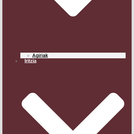
Agi­riak
Iritzia