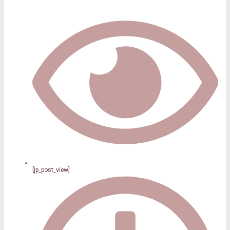
[jp_post_view]