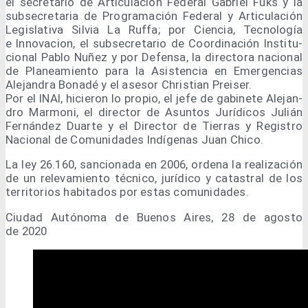
el secre­ta­rio de Arti­cu­la­ción Fede­ral Gabriel Fuks y la
sub­se­cre­ta­ria de Pro­gra­ma­ción Fede­ral y Arti­cu­la­ción
Legis­la­ti­va Sil­via La Ruf­fa; por Cien­cia, Tec­no­lo­gía
e Inno­va­cion, el sub­se­cre­ta­rio de Coor­di­na­ción Ins­ti­tu­
cio­nal Pablo Nuñez y por Defen­sa, la direc­to­ra nacio­nal
de Pla­nea­mien­to para la Asis­ten­cia en Emer­gen­cias
Ale­jan­dra Bona­dé y el ase­sor Chris­tian Pre­iser.
Por el INAI, hicie­ron lo pro­pio, el jefe de gabi­ne­te Ale­jan­
dro Mar­mo­ni, el direc­tor de Asun­tos Jurí­di­cos Julián
Fer­nán­dez Duar­te y el Direc­tor de Tie­rras y Regis­tro
Nacio­nal de Comu­ni­da­des Indí­ge­nas Juan Chico.
La ley 26.160, san­cio­na­da en 2006, orde­na la rea­li­za­ción
de un rele­va­mien­to téc­ni­co, jurí­di­co y catas­tral de los
terri­to­rios habi­ta­dos por estas comunidades.
Ciu­dad Autó­no­ma de Bue­nos Aires, 28 de agos­to
de 2020