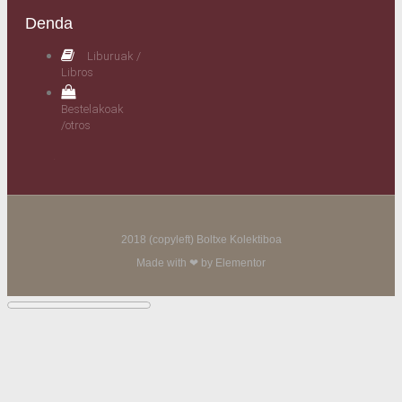
Denda
Liburuak /
Libros
Bestelakoak
/otros
2018 (copyleft) Boltxe Kolektiboa
Made with ❤ by Elementor