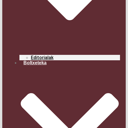
Edi­to­ria­lak
Boltxe­te­ka