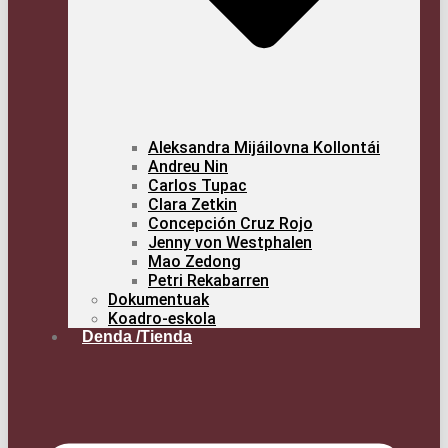
Alek­san­dra Mijái­lov­na Kollontái
Andreu Nin
Car­los Tupac
Cla­ra Zetkin
Con­cep­ción Cruz Rojo
Jenny von Westphalen
Mao Zedong
Petri Reka­ba­rren
Doku­men­tuak
Koa­dro-esko­la
Den­da /​Tien­da