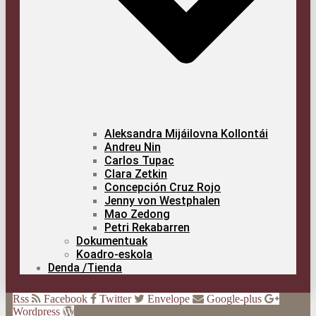
Alek­san­dra Mijái­lov­na Kollontái
Andreu Nin
Car­los Tupac
Cla­ra Zetkin
Con­cep­ción Cruz Rojo
Jenny von Westphalen
Mao Zedong
Petri Reka­ba­rren
Doku­men­tuak
Koa­dro-esko­la
Den­da /​Tien­da
Rss
Facebook
Twitter
Envelope
Google-plus
Wordpress