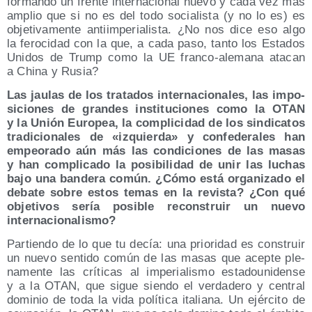
for­man­do un fren­te inter­na­cio­nal nue­vo y cada vez más
amplio que si no es del todo socia­lis­ta (y no lo es) es
obje­ti­va­men­te anti­im­pe­ria­lis­ta. ¿No nos dice eso algo
la fero­ci­dad con la que, a cada paso, tan­to los Esta­dos
Uni­dos de Trump como la UE fran­co-ale­ma­na ata­can
a Chi­na y Rusia?
Las jau­las de los tra­ta­dos inter­na­cio­na­les, las impo­
si­cio­nes de gran­des ins­ti­tu­cio­nes como la OTAN
y la Unión Euro­pea, la com­pli­ci­dad de los sin­di­ca­tos
tra­di­cio­na­les de «izquier­da» y con­fe­de­ra­les han
empeo­ra­do aún más las con­di­cio­nes de las masas
y han com­pli­ca­do la posi­bi­li­dad de unir las luchas
bajo una ban­de­ra común. ¿Cómo está orga­ni­za­do el
deba­te sobre estos temas en la revis­ta? ¿Con qué
obje­ti­vos sería posi­ble recons­truir un nue­vo
internacionalismo?
Par­tien­do de lo que tu decía: una prio­ri­dad es cons­truir
un nue­vo sen­ti­do común de las masas que acep­te ple­
na­men­te las crí­ti­cas al impe­ria­lis­mo esta­dou­ni­den­se
y a la OTAN, que sigue sien­do el ver­da­de­ro y cen­tral
domi­nio de toda la vida polí­ti­ca ita­lia­na. Un ejér­ci­to de