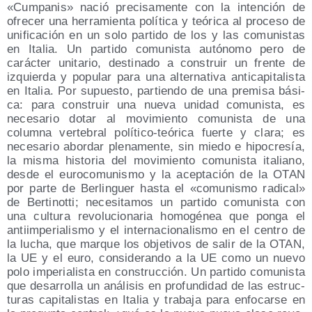
«Cum­pa­nis» nació pre­ci­sa­men­te con la inten­ción de
ofre­cer una herra­mien­ta polí­ti­ca y teó­ri­ca al pro­ce­so de
uni­fi­ca­ción en un solo par­ti­do de los y las comu­nis­tas
en Ita­lia. Un par­ti­do comu­nis­ta autó­no­mo pero de
carác­ter uni­ta­rio, des­ti­na­do a cons­truir un fren­te de
izquier­da y popu­lar para una alter­na­ti­va anti­ca­pi­ta­lis­ta
en Ita­lia. Por supues­to, par­tien­do de una pre­mi­sa bási­
ca: para cons­truir una nue­va uni­dad comu­nis­ta, es
nece­sa­rio dotar al movi­mien­to comu­nis­ta de una
colum­na ver­te­bral polí­ti­co-teó­ri­ca fuer­te y cla­ra; es
nece­sa­rio abor­dar ple­na­men­te, sin mie­do e hipo­cre­sía,
la mis­ma his­to­ria del movi­mien­to comu­nis­ta ita­liano,
des­de el euro­co­mu­nis­mo y la acep­ta­ción de la OTAN
por par­te de Ber­lin­guer has­ta el «comu­nis­mo radi­cal»
de Ber­ti­not­ti; nece­si­ta­mos un par­ti­do comu­nis­ta con
una cul­tu­ra revo­lu­cio­na­ria homo­gé­nea que pon­ga el
anti­im­pe­ria­lis­mo y el inter­na­cio­na­lis­mo en el cen­tro de
la lucha, que mar­que los obje­ti­vos de salir de la OTAN,
la UE y el euro, con­si­de­ran­do a la UE como un nue­vo
polo impe­ria­lis­ta en cons­truc­ción. Un par­ti­do comu­nis­ta
que desa­rro­lla un aná­li­sis en pro­fun­di­dad de las estruc­
tu­ras capi­ta­lis­tas en Ita­lia y tra­ba­ja para enfo­car­se en