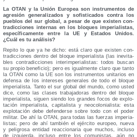
La OTAN y la Unión Euro­pea son ins­tru­men­tos de
agre­sión gene­ra­li­za­dos y sofis­ti­ca­dos con­tra los
pue­blos del sur glo­bal, a pesar de que exis­ten con­
tra­dic­cio­nes inter­nas en los blo­ques impe­ria­lis­tas,
espe­cí­fi­ca­men­te entre la UE y Esta­dos Uni­dos.
¿Cuál es tu análisis?
Repi­to lo que ya he dicho: está cla­ro que exis­ten con­
tra­dic­cio­nes den­tro del blo­que impe­ria­lis­ta (las inevi­ta­
bles con­tra­dic­cio­nes inter­im­pe­ria­lis­tas: todos bus­can
su pro­pio bene­fi­cio); pero es igual­men­te cla­ro que tan­to
la OTAN como la UE son los ins­tru­men­tos uni­ta­rios en
defen­sa de los intere­ses gene­ra­les de todo el blo­que
impe­ria­lis­ta. Tan­to el sur glo­bal del mun­do, como usted
dice, como las cla­ses tra­ba­ja­do­ras den­tro del blo­que
impe­ria­lis­ta, siguen sien­do los gran­des focos de explo­
ta­ción impe­ria­lis­ta, capi­ta­lis­ta y neo­co­lo­nia­lis­ta: esta
explo­ta­ción debe defen­der­se sobre todo con el poder
mili­tar. De ahí la OTAN, para todas las fuer­zas impe­ria­
lis­tas; pero de ahí tam­bién el ejér­ci­to euro­peo, nue­va
y peli­gro­sa enti­dad reac­cio­na­ria que muchos, inclu­so
de izquier­da, inclu­so entre los comu­nis­tas, aún no