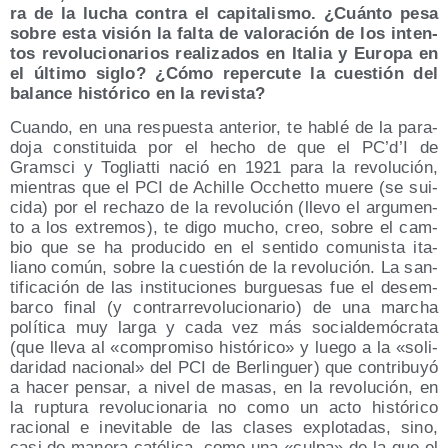
ra de la lucha con­tra el capi­ta­lis­mo. ¿Cuán­to pesa
sobre esta visión la fal­ta de valo­ra­ción de los inten­
tos revo­lu­cio­na­rios rea­li­za­dos en Ita­lia y Euro­pa en
el últi­mo siglo? ¿Cómo reper­cu­te la cues­tión del
balan­ce his­tó­ri­co en la revista?
Cuan­do, en una res­pues­ta ante­rior, te hablé de la para­
do­ja cons­ti­tui­da por el hecho de que el PC’d’I de
Grams­ci y Togliat­ti nació en 1921 para la revo­lu­ción,
mien­tras que el PCI de Achi­lle Occhet­to mue­re (se sui­
ci­da) por el recha­zo de la revo­lu­ción (lle­vo el argu­men­
to a los extre­mos), te digo mucho, creo, sobre el cam­
bio que se ha pro­du­ci­do en el sen­ti­do comu­nis­ta ita­
liano común, sobre la cues­tión de la revo­lu­ción. La san­
ti­fi­ca­ción de las ins­ti­tu­cio­nes bur­gue­sas fue el des­em­
bar­co final (y con­tra­rre­vo­lu­cio­na­rio) de una mar­cha
polí­ti­ca muy lar­ga y cada vez más social­de­mó­cra­ta
(que lle­va al «com­pro­mi­so his­tó­ri­co» y lue­go a la «soli­
da­ri­dad nacio­nal» del PCI de Ber­lin­guer) que con­tri­bu­yó
a hacer pen­sar, a nivel de masas, en la revo­lu­ción, en
la rup­tu­ra revo­lu­cio­na­ria no como un acto his­tó­ri­co
racio­nal e inevi­ta­ble de las cla­ses explo­ta­das, sino,
casi de mane­ra cató­li­ca, como una «cul­pa» de la que el