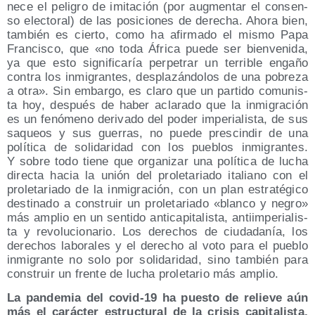
ne­ce el peli­gro de imi­ta­ción (por aug­men­tar el con­sen­
so elec­to­ral) de las posi­cio­nes de dere­cha. Aho­ra bien,
tam­bién es cier­to, como ha afir­ma­do el mis­mo Papa
Fran­cis­co, que «no toda Áfri­ca pue­de ser bien­ve­ni­da,
ya que esto sig­ni­fi­ca­ría per­pe­trar un terri­ble enga­ño
con­tra los inmi­gran­tes, des­pla­zán­do­los de una pobre­za
a otra». Sin embar­go, es cla­ro que un par­ti­do comu­nis­
ta hoy, des­pués de haber acla­ra­do que la inmi­gra­ción
es un fenó­meno deri­va­do del poder impe­ria­lis­ta, de sus
saqueos y sus gue­rras, no pue­de pres­cin­dir de una
polí­ti­ca de soli­da­ri­dad con los pue­blos inmi­gran­tes.
Y sobre todo tie­ne que orga­ni­zar una polí­ti­ca de lucha
direc­ta hacia la unión del pro­le­ta­ria­do ita­liano con el
pro­le­ta­ria­do de la inmi­gra­ción, con un plan estra­té­gi­co
des­ti­na­do a cons­truir un pro­le­ta­ria­do «blan­co y negro»
más amplio en un sen­ti­do anti­ca­pi­ta­lis­ta, anti­im­pe­ria­lis­
ta y revo­lu­cio­na­rio. Los dere­chos de ciu­da­da­nía, los
dere­chos labo­ra­les y el dere­cho al voto para el pue­blo
inmi­gran­te no solo por soli­da­ri­dad, sino tam­bién para
cons­truir un fren­te de lucha pro­le­ta­rio más amplio.
La pan­de­mia del covid-19 ha pues­to de relie­ve aún
más el carác­ter estruc­tu­ral de la cri­sis capi­ta­lis­ta,