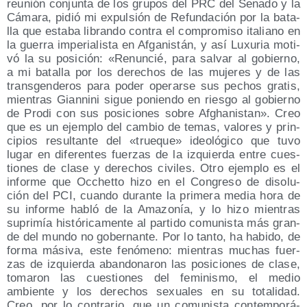
reu­nión con­jun­ta de los gru­pos del PRC del Sena­do y la
Cáma­ra, pidió mi expul­sión de Refun­da­ción por la bata­
lla que esta­ba libran­do con­tra el com­pro­mi­so ita­liano en
la gue­rra impe­ria­lis­ta en Afga­nis­tán, y así Luxu­ria moti­
vó la su posi­ción: «Renun­cié, para sal­var al gobierno,
a mi bata­lla por los dere­chos de las muje­res y de las
trans­gen­de­ros para poder ope­rar­se sus pechos gra­tis,
mien­tras Gian­ni­ni sigue ponien­do en ries­go al gobierno
de Pro­di con sus posi­cio­nes sobre Afgha­nis­tan». Creo
que es un ejem­plo del cam­bio de temas, valo­res y prin­
ci­pios resul­tan­te del «true­que» ideo­ló­gi­co que tuvo
lugar en dife­ren­tes fuer­zas de la izquier­da entre cues­
tio­nes de cla­se y dere­chos civi­les. Otro ejem­plo es el
infor­me que Occhet­to hizo en el Con­gre­so de diso­lu­
ción del PCI, cuan­do duran­te la pri­me­ra media hora de
su infor­me habló de la Ama­zo­nía, y lo hizo mien­tras
supri­mía his­tó­ri­ca­men­te al par­ti­do comu­nis­ta más gran­
de del mun­do no gober­nan­te. Por lo tan­to, ha habi­do, de
for­ma mási­va, este fenó­meno: mien­tras muchas fuer­
zas de izquier­da aban­do­na­ron las posi­cio­nes de cla­se,
toma­ron las cues­tio­nes del femi­nis­mo, el medio
ambien­te y los dere­chos sexua­les en su tota­li­dad.
Creo, por lo con­tra­rio, que un comu­nis­ta con­tem­po­rá­