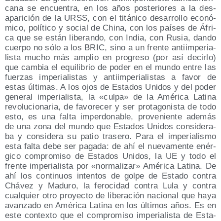
ca­na se encuen­tra, en los años pos­te­rio­res a la des­
apa­ri­ción de la URSS, con el titá­ni­co desa­rro­llo eco­nó­
mi­co, polí­ti­co y social de Chi­na, con los paí­ses de Áfri­
ca que se están libe­ran­do, con India, con Rusia, dan­do
cuer­po no sólo a los BRIC, sino a un fren­te anti­im­pe­ria­
lis­ta mucho más amplio en pro­gre­so (por así decir­lo)
que cam­bia el equi­li­brio de poder en el mun­do entre las
fuer­zas impe­ria­lis­tas y anti­im­pe­ria­lis­tas a favor de
estas últi­mas. A los ojos de Esta­dos Uni­dos y del poder
gene­ral impe­ria­lis­ta, la «cul­pa» de la Amé­ri­ca Lati­na
revo­lu­cio­na­ria, de favo­re­cer y ser pro­ta­go­nis­ta de todo
esto, es una fal­ta imper­do­na­ble, pro­ve­nien­te ade­más
de una zona del mun­do que Esta­dos Uni­dos con­si­de­ra­
ba y con­si­de­ra su patio tra­se­ro. Para el impe­ria­lis­mo
esta fal­ta debe ser paga­da: de ahí el nue­va­men­te enér­
gi­co com­pro­mi­so de Esta­dos Uni­dos, la UE y todo el
fren­te impe­ria­lis­ta por «nor­ma­li­zar» Amé­ri­ca Lati­na. De
ahí los con­ti­nuos inten­tos de gol­pe de Esta­do con­tra
Chá­vez y Madu­ro, la fero­ci­dad con­tra Lula y con­tra
cual­quier otro pro­yec­to de libe­ra­ción nacio­nal que haya
avan­za­do en Amé­ri­ca Lati­na en los últi­mos años. Es en
este con­tex­to que el com­pro­mi­so impe­ria­lis­ta de Esta­