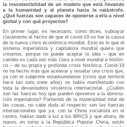
la insos­te­ni­bi­li­dad de un mode­lo que está lle­van­do
a la huma­ni­dad y al pla­ne­ta hacia la catás­tro­fe.
¿Qué fuer­zas son capa­ces de opo­ner­se a ella a nivel
glo­bal y con qué proyectos?
En pri­mer lugar, es nece­sa­rio, como dices, sub­ra­yar
cla­ra­men­te el hecho de que el covid-19 no fue la cau­sa
de la nue­va cri­sis eco­nó­mi­ca mun­dial. Esto es lo que el
sis­te­ma impe­ria­lis­ta y capi­ta­lis­ta mun­dial quie­re que
crea­mos, por­que no pue­de acep­tar la idea – que en
cam­bio es cada vez más cla­ra a nivel mun­dial e his­tó­ri­
co – de su pro­pia y pro­fun­da cri­sis his­tó­ri­ca. Covid-19
no ha hecho más que ace­le­rar y resal­tar una cri­sis que,
ya con el sub­pri­me esta­dou­ni­den­se (cri­sis que ter­mi­nó
hace tan solo sie­te años) se había mani­fes­ta­do con
toda la devas­ta­do­ra viru­len­cia inter­na­cio­nal. ¿Cuá­les
son las fuer­zas hoy que pue­den opo­ner­se a la domi­na­
ción impe­ria­lis­ta? Par­tien­do de la mate­ria­li­dad total de
las cosas, no cabe duda al res­pec­to: son las fuer­zas
inter­na­cio­na­les que ya, con la Chi­na socia­lis­ta en el
cen­tro, habían dado a luz a los BRICS y que aho­ra, de
nue­vo, en torno a la Repú­bli­ca Popu­lar Chi­na, están