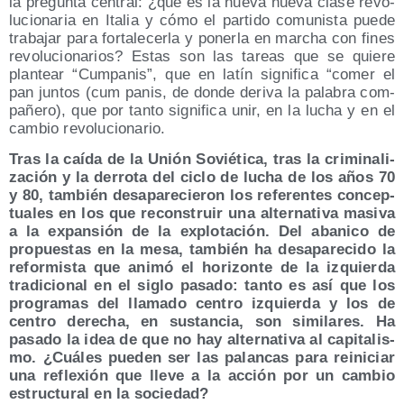
la pre­gun­ta cen­tral: ¿qué es la nue­va nue­va cla­se revo­
lu­cio­na­ria en Ita­lia y cómo el par­ti­do comu­nis­ta pue­de
tra­ba­jar para for­ta­le­cer­la y poner­la en mar­cha con fines
revo­lu­cio­na­rios? Estas son las tareas que se quie­re
plan­tear “Cum­pa­nis”, que en latín sig­ni­fi­ca “comer el
pan jun­tos (cum panis, de don­de deri­va la pala­bra com­
pa­ñe­ro), que por tan­to sig­ni­fi­ca unir, en la lucha y en el
cam­bio revolucionario.
Tras la caí­da de la Unión Sovié­ti­ca, tras la cri­mi­na­li­
za­ción y la derro­ta del ciclo de lucha de los años 70
y 80, tam­bién des­apa­re­cie­ron los refe­ren­tes con­cep­
tua­les en los que recons­truir una alter­na­ti­va masi­va
a la expan­sión de la explo­ta­ción. Del aba­ni­co de
pro­pues­tas en la mesa, tam­bién ha des­apa­re­ci­do la
refor­mis­ta que ani­mó el hori­zon­te de la izquier­da
tra­di­cio­nal en el siglo pasa­do: tan­to es así que los
pro­gra­mas del lla­ma­do cen­tro izquier­da y los de
cen­tro dere­cha, en sus­tan­cia, son simi­la­res. Ha
pasa­do la idea de que no hay alter­na­ti­va al capi­ta­lis­
mo. ¿Cuá­les pue­den ser las palan­cas para reini­ciar
una refle­xión que lle­ve a la acción por un cam­bio
estruc­tu­ral en la sociedad?