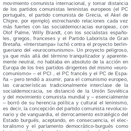
movi­mien­to comu­nis­ta inter­na­cio­nal, y tomar dis­tan­cia
de los par­ti­dos comu­nis­tas leni­nis­tas euro­peos (el PC
por­tu­gués, el par­ti­do comu­nis­ta de Gre­cia, el Akel de
Chi­pre, por ejem­plo) estre­chan­do rela­cio­nes cada vez
más fuer­tes con las social­de­mo­cra­cias euro­peas, con
Olof Pal­me, Willy Brandt, con los socia­lis­tas espa­ño­
les, grie­gos, fran­ce­ses y el Par­ti­do Labo­ris­ta de Gran
Bre­ta­ña. «Inters­tam­pa» luchó con­tra el pro­yec­to ber­lin­
gue­riano del «euro­co­mu­nis­mo». Un pro­yec­to peli­gro­so,
ya que más allá del tér­mino tran­qui­li­za­dor y apa­ren­te­
men­te neu­tral, no habla­ba en abso­lu­to de la acción en
Euro­pa de los tres par­ti­dos diri­gen­tes del mis­mo «euro­
co­mu­nis­mo» – el PCI , el PC fran­cés y el PC de Espa­
ña – pero ten­dió a asu­mir, para el comu­nis­mo euro­peo,
las carac­te­rís­ti­cas tra­di­cio­nal­men­te inter­cla­se de la
social­de­mo­cra­cia, se dis­tan­ció de la Unión Sovié­ti­ca
y del movi­mien­to comu­nis­ta mun­dial y – esen­cial­men­te
– borró de su heren­cia polí­ti­ca y cul­tu­ral el leni­nis­mo,
es decir, la con­cep­ción del par­ti­do comu­nis­ta revo­lu­cio­
na­rio y de van­guar­dia, el derro­ca­mien­to estra­té­gi­co del
Esta­do bur­gués, acep­tan­do, en con­se­cuen­cia, el elec­
to­ra­lis­mo y el par­la­men­to demo­crá­ti­co-bur­gués como