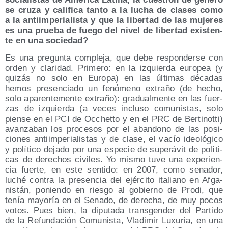
se cru­za y cali­fi­ca tan­to a la lucha de cla­ses como
a la anti­im­pe­ria­lis­ta y que la liber­tad de las muje­res
es una prue­ba de fue­go del nivel de liber­tad exis­ten­
te en una sociedad?
Es una pre­gun­ta com­ple­ja, que debe res­pon­der­se con
orden y cla­ri­dad. Pri­me­ro: en la izquier­da euro­pea (y
qui­zás no solo en Euro­pa) en las últi­mas déca­das
hemos pre­sen­cia­do un fenó­meno extra­ño (de hecho,
solo apa­ren­te­men­te extra­ño): gra­dual­men­te en las fuer­
zas de izquier­da (a veces inclu­so comu­nis­tas, solo
pien­se en el PCI de Occhet­to y en el PRC de Ber­ti­not­ti)
avan­za­ban los pro­ce­sos por el aban­dono de las posi­
cio­nes anti­im­pe­ria­lis­tas y de cla­se, el vacío ideo­ló­gi­co
y polí­ti­co deja­do por una espe­cie de supe­rá­vit de polí­ti­
cas de dere­chos civi­les. Yo mis­mo tuve una expe­rien­
cia fuer­te, en este sen­ti­do: en 2007, como sena­dor,
luché con­tra la pre­sen­cia del ejér­ci­to ita­liano en Afga­
nis­tán, ponien­do en ries­go al gobierno de Pro­di, que
tenía mayo­ría en el Sena­do, de dere­cha, de muy pocos
votos. Pues bien, la dipu­tada trans­gen­der del Par­ti­do
de la Refun­da­ción Comu­nis­ta, Vla­di­mir Luxu­ria, en una