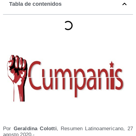
Tabla de contenidos
Por
Geral­di­na Colot­ti
, Resu­men Lati­no­ame­ri­cano, 27
agos­to 2020.-