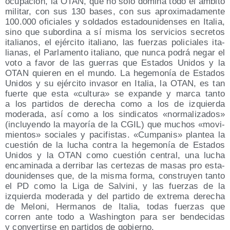
ocu­pa­ción, la OTAN, que no solo domi­na todo el ámbi­to
mili­tar, con sus 130 bases, con sus apro­xi­ma­da­men­te
100.000 ofi­cia­les y sol­da­dos esta­dou­ni­den­ses en Ita­lia,
sino que subor­di­na a sí mis­ma los ser­vi­cios secre­tos
ita­lia­nos, el ejér­ci­to ita­liano, las fuer­zas poli­cia­les ita­
lia­nas, el Par­la­men­to ita­liano, que nun­ca podrá negar el
voto a favor de las gue­rras que Esta­dos Uni­dos y la
OTAN quie­ren en el mun­do. La hege­mo­nía de Esta­dos
Uni­dos y su ejér­ci­to inva­sor en Ita­lia, la OTAN, es tan
fuer­te que esta «cul­tu­ra» se expan­de y mar­ca tan­to
a los par­ti­dos de dere­cha como a los de izquier­da
mode­ra­da, así como a los sin­di­ca­tos «nor­ma­li­za­dos»
(inclu­yen­do la mayo­ría de la CGIL) que muchos «movi­
mien­tos» socia­les y paci­fis­tas. «Cum­pa­nis» plan­tea la
cues­tión de la lucha con­tra la hege­mo­nía de Esta­dos
Uni­dos y la OTAN como cues­tión cen­tral, una lucha
enca­mi­na­da a derri­bar las cer­te­zas de masas pro esta­
dou­ni­den­ses que, de la mis­ma for­ma, cons­tru­yen tan­to
el PD como la Liga de Sal­vi­ni, y las fuer­zas de la
izquier­da mode­ra­da y del par­ti­do de extre­ma dere­cha
de Melo­ni, Her­ma­nos de Ita­lia, todas fuer­zas que
corren ante todo a Washing­ton para ser ben­de­ci­das
y con­ver­tir­se en par­ti­dos de gobierno.