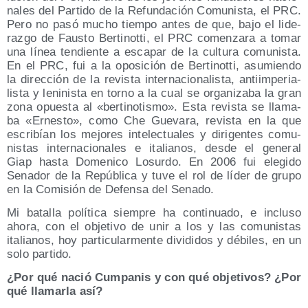
na­les del Par­ti­do de la Refun­da­ción Comu­nis­ta, el PRC.
Pero no pasó mucho tiem­po antes de que, bajo el lide­
raz­go de Faus­to Ber­ti­not­ti, el PRC comen­za­ra a tomar
una línea ten­dien­te a esca­par de la cul­tu­ra comu­nis­ta.
En el PRC, fui a la opo­si­ción de Ber­ti­not­ti, asu­mien­do
la direc­ción de la revis­ta inter­na­cio­na­lis­ta, anti­im­pe­ria­
lis­ta y leni­nis­ta en torno a la cual se orga­ni­za­ba la gran
zona opues­ta al «ber­ti­no­tis­mo». Esta revis­ta se lla­ma­
ba «Ernes­to», como Che Gue­va­ra, revis­ta en la que
escri­bían los mejo­res inte­lec­tua­les y diri­gen­tes comu­
nis­tas inter­na­cio­na­les e ita­lia­nos, des­de el gene­ral
Giap has­ta Dome­ni­co Losur­do. En 2006 fui ele­gi­do
Sena­dor de la Repú­bli­ca y tuve el rol de líder de gru­po
en la Comi­sión de Defen­sa del Senado.
Mi bata­lla polí­ti­ca siem­pre ha con­ti­nua­do, e inclu­so
aho­ra, con el obje­ti­vo de unir a los y las comu­nis­tas
ita­lia­nos, hoy par­ti­cu­lar­men­te divi­di­dos y débi­les, en un
solo partido.
¿Por qué nació Cum­pa­nis y con qué obje­ti­vos? ¿Por
qué lla­mar­la así?