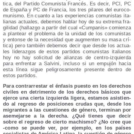
ti­ca, del Par­ti­do Comu­nis­ta Fran­cés. Es decir, PCI, PC
de Espa­ña y PC de Fran­cia, los tres pila­res del euro­co­
mu­nis­mo. En cuan­to a las expe­rien­cias comu­nis­tas ita­
lia­nas actua­les, debe­mos hablar hoy de su extre­ma fra­
gi­li­dad (hallaz­go a par­tir del cual «Cum­pa­nis» comien­za
a plan­tear el pro­ble­ma de la uni­dad de los comu­nis­tas
y enton­se de la nece­si­dad que aug­men­ten su masa crí­
ti­ca) pero tam­bién debe­mos decir que des­de los actua­
les lide­raz­gos de estos par­ti­dos comu­nis­tas ita­lia­nos
hoy no hay soli­ci­tud de alian­zas de cen­tro-izquier­da
para enfren­tar a Sal­vi­ni, inclu­so si un empu­jón hacia
esta línea sigue peli­gro­sa­men­te pre­sen­te den­tro de
estos partidos.
Para con­tra­rres­tar el énfa­sis pues­to en los dere­chos
civi­les en detri­men­to de los dere­chos bási­cos que
ejer­ce una cier­ta izquier­da lige­ra, esta­mos asis­tien­
do al regre­so de posi­cio­nes cru­das que, des­de los
migran­tes a las cues­tio­nes de géne­ro, ter­mi­nan por
ase­me­jar­se a la dere­cha. ¿Qué tie­nes que decir
sobre el regre­so de cier­to machis­mo? ¿No cree que
‑como se pue­de ver, por ejem­plo, en los paí­ses
socia­lis­tas de Amé­ri­ca Lati­na, la cues­tión de géne­ro