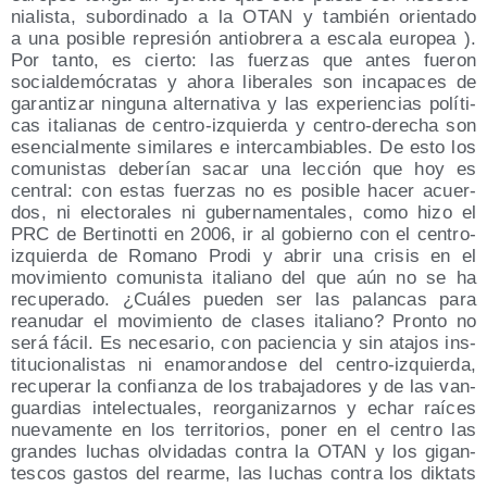
nia­lis­ta, subor­di­na­do a la OTAN y tam­bién orien­ta­do
a una posi­ble repre­sión anti­obre­ra a esca­la euro­pea ).
Por tan­to, es cier­to: las fuer­zas que antes fue­ron
social­de­mó­cra­tas y aho­ra libe­ra­les son inca­pa­ces de
garan­ti­zar nin­gu­na alter­na­ti­va y las expe­rien­cias polí­ti­
cas ita­lia­nas de cen­tro-izquier­da y cen­tro-dere­cha son
esen­cial­men­te simi­la­res e inter­cam­bia­bles. De esto los
comu­nis­tas debe­rían sacar una lec­ción que hoy es
cen­tral: con estas fuer­zas no es posi­ble hacer acuer­
dos, ni elec­to­ra­les ni guber­na­men­ta­les, como hizo el
PRC de Ber­ti­not­ti en 2006, ir al gobierno con el cen­tro-
izquier­da de Romano Pro­di y abrir una cri­sis en el
movi­mien­to comu­nis­ta ita­liano del que aún no se ha
recu­pe­ra­do. ¿Cuá­les pue­den ser las palan­cas para
reanu­dar el movi­mien­to de cla­ses ita­liano? Pron­to no
será fácil. Es nece­sa­rio, con pacien­cia y sin ata­jos ins­
ti­tu­cio­na­lis­tas ni ena­mo­ran­do­se del cen­tro-izquier­da,
recu­pe­rar la con­fian­za de los tra­ba­ja­do­res y de las van­
guar­dias inte­lec­tua­les, reor­ga­ni­zar­nos y echar raí­ces
nue­va­men­te en los terri­to­rios, poner en el cen­tro las
gran­des luchas olvi­da­das con­tra la OTAN y los gigan­
tes­cos gas­tos del rear­me, las luchas con­tra los dik­tats