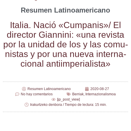
Resumen Latinoamericano
Ita­lia. Nació «Cumpanis»/ El
direc­tor Gian­ni­ni: «una revis­ta
por la uni­dad de los y las comu­
nis­tas y por una nue­va inter­na­
cio­nal antiimperialista»
Resumen Latinoamericano
2020-08-27
No hay comentarios
Berriak
,
Internazionalismoa
[jp_post_view]
Irakurtzeko denbora / Tiempo de lectura: 15 min.