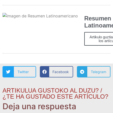
Resumen
Latinoam
Artikulo guzti
los artíc
Twitter
Facebook
Telegram
ARTIKULUA GUSTOKO AL DUZU? /
¿TE HA GUSTADO ESTE ARTÍCULO?
Deja una respuesta