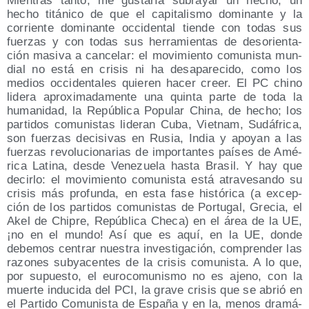
Mien­tras tan­to, me gus­ta­ría sub­ra­yar un hecho, un
hecho titá­ni­co de que el capi­ta­lis­mo domi­nan­te y la
corrien­te domi­nan­te occi­den­tal tien­de con todas sus
fuer­zas y con todas sus herra­mien­tas de des­orien­ta­
ción masi­va a can­ce­lar: el movi­mien­to comu­nis­ta mun­
dial no está en cri­sis ni ha des­apa­re­ci­do, como los
medios occi­den­ta­les quie­ren hacer creer. El PC chino
lide­ra apro­xi­ma­da­men­te una quin­ta par­te de toda la
huma­ni­dad, la Repú­bli­ca Popu­lar Chi­na, de hecho; los
par­ti­dos comu­nis­tas lide­ran Cuba, Viet­nam, Sudá­fri­ca,
son fuer­zas deci­si­vas en Rusia, India y apo­yan a las
fuer­zas revo­lu­cio­na­rias de impor­tan­tes paí­ses de Amé­
ri­ca Lati­na, des­de Vene­zue­la has­ta Bra­sil. Y hay que
decir­lo: el movi­mien­to comu­nis­ta está atra­ve­san­do su
cri­sis más pro­fun­da, en esta fase his­tó­ri­ca (a excep­
ción de los par­ti­dos comu­nis­tas de Por­tu­gal, Gre­cia, el
Akel de Chi­pre, Repú­bli­ca Che­ca) en el área de la UE,
¡no en el mun­do! Así que es aquí, en la UE, don­de
debe­mos cen­trar nues­tra inves­ti­ga­ción, com­pren­der las
razo­nes sub­ya­cen­tes de la cri­sis comu­nis­ta. A lo que,
por supues­to, el euro­co­mu­nis­mo no es ajeno, con la
muer­te indu­ci­da del PCI, la gra­ve cri­sis que se abrió en
el Par­ti­do Comu­nis­ta de Espa­ña y en la, menos dra­má­