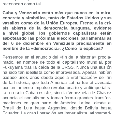
reco­no­cen como tal.
Cuba y Vene­zue­la están más que nun­ca en la mira,
con­cre­ta y sim­bó­li­ca, tan­to de Esta­dos Uni­dos y sus
vasa­llos como de la Unión Euro­pea. Fren­te a la cri­
sis abier­ta de la demo­cra­cia bur­gue­sa, evi­den­te
a nivel glo­bal, los gobier­nos capi­ta­lis­tas están
sabo­tean­do las pró­xi­mas elec­cio­nes par­la­men­ta­rias
del 6 de diciem­bre en Vene­zue­la pre­ci­sa­men­te en
nom­bre de la «demo­cra­cia». ¿Como lo explicas?
Pen­se­mos en el anun­cio del «fin de la his­to­ria» pro­cla­
ma­do, en nom­bre de todo el capi­ta­lis­mo mun­dial, por
Fuku­ya­ma tras la caí­da de la URSS. Nun­ca una ilu­sión
ha sido tan idea­lis­ta como impro­vi­sa­da. Ape­nas habían
pasa­do unos años des­de aque­lla «rati­fi­ca­ción» del fin
de la his­to­ria, que toda Amé­ri­ca Lati­na fue atra­ve­sa­da
por un inmen­so impul­so revo­lu­cio­na­rio y anti­im­pe­ria­lis­
ta: no solo Cuba resis­te, sino la Vene­zue­la de Chá­vez
anun­cia el socia­lis­mo y toman for­ma gran­des trans­for­
ma­cio­nes en gran par­te de Amé­ri­ca Lati­na, des­de el
Bra­sil de Lula has­ta Argen­ti­na, des­de Boli­via has­ta
Ecua­dor. La gran libe­ra­ción anti­im­pe­ria­lis­ta lati­no­ame­ri­