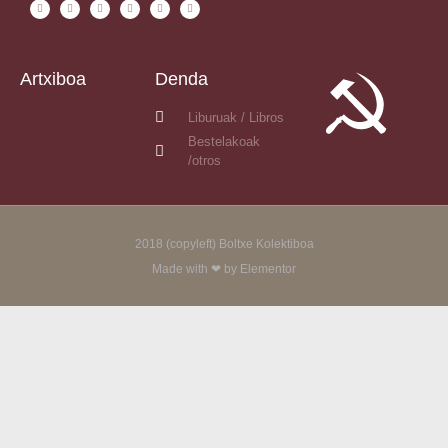
Artxiboa
Denda
Liburuak / Libros
Bestelakoak
/otros
2018 (copyleft) Boltxe Kolektiboa
Made with ❤ by Elementor