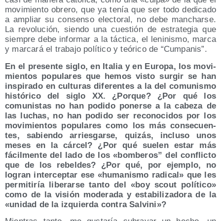
movi­mien­to obre­ro, que ya tenía que ser todo dedi­ca­do
a ampliar su con­sen­so elec­to­ral, no debe man­char­se.
La revo­lu­ción, sien­do una cues­tión de estra­te­gia que
siem­pre debe infor­mar a la tác­ti­ca, el leni­nis­mo, mar­ca
y mar­ca­rá el tra­ba­jo polí­ti­co y teó­ri­co de “Cum­pa­nis”.
En el pre­sen­te siglo, en Ita­lia y en Euro­pa, los movi­
mien­tos popu­la­res que hemos vis­to sur­gir se han
ins­pi­ra­do en cul­tu­ras dife­ren­tes a la del comu­nis­mo
his­tó­ri­co del siglo XX. ¿Por­que? ¿Por qué los
comu­nis­tas no han podi­do poner­se a la cabe­za de
las luchas, no han podi­do ser reco­no­ci­dos por los
movi­mien­tos popu­la­res como los más con­se­cuen­
tes, sabien­do arries­gar­se, qui­zás, inclu­so unos
meses en la cár­cel? ¿Por qué sue­len estar más
fácil­men­te del lado de los «bom­be­ros” del con­flic­to
que de los rebel­des? ¿Por qué, por ejem­plo, no
logran inter­cep­tar ese «huma­nis­mo radi­cal» que les
per­mi­ti­ría libe­rar­se tan­to del «boy scout polí­ti­co»
como de la visión mode­ra­da y esta­bi­li­za­do­ra de la
«uni­dad de la izquier­da con­tra Salvini»?