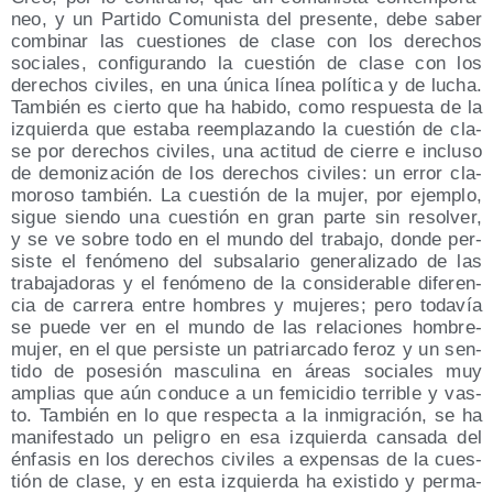
neo, y un Par­ti­do Comu­nis­ta del pre­sen­te, debe saber
com­bi­nar las cues­tio­nes de cla­se con los dere­chos
socia­les, con­fi­gu­ran­do la cues­tión de cla­se con los
dere­chos civi­les, en una úni­ca línea polí­ti­ca y de lucha.
Tam­bién es cier­to que ha habi­do, como res­pues­ta de la
izquier­da que esta­ba reem­pla­zan­do la cues­tión de cla­
se por dere­chos civi­les, una acti­tud de cie­rre e inclu­so
de demo­ni­za­ción de los dere­chos civi­les: un error cla­
mo­ro­so tam­bién. La cues­tión de la mujer, por ejem­plo,
sigue sien­do una cues­tión en gran par­te sin resol­ver,
y se ve sobre todo en el mun­do del tra­ba­jo, don­de per­
sis­te el fenó­meno del sub­sa­la­rio gene­ra­li­za­do de las
tra­ba­ja­do­ras y el fenó­meno de la con­si­de­ra­ble dife­ren­
cia de carre­ra entre hom­bres y muje­res; pero toda­vía
se pue­de ver en el mun­do de las rela­cio­nes hom­bre-
mujer, en el que per­sis­te un patriar­ca­do feroz y un sen­
ti­do de pose­sión mas­cu­li­na en áreas socia­les muy
amplias que aún con­du­ce a un femi­ci­dio terri­ble y vas­
to. Tam­bién en lo que res­pec­ta a la inmi­gra­ción, se ha
mani­fes­ta­do un peli­gro en esa izquier­da can­sa­da del
énfa­sis en los dere­chos civi­les a expen­sas de la cues­
tión de cla­se, y en esta izquier­da ha exis­ti­do y per­ma­