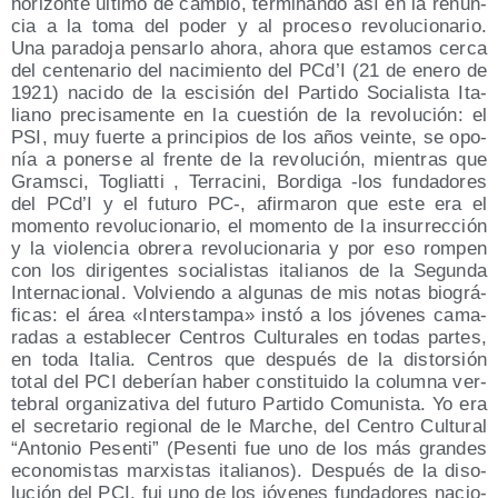
hori­zon­te últi­mo de cam­bio, ter­mi­nan­do así en la renun­
cia a la toma del poder y al pro­ce­so revo­lu­cio­na­rio.
Una para­do­ja pen­sar­lo aho­ra, aho­ra que esta­mos cer­ca
del cen­te­na­rio del naci­mien­to del PCd’I (21 de enero de
1921) naci­do de la esci­sión del Par­ti­do Socia­lis­ta Ita­
liano pre­ci­sa­men­te en la cues­tión de la revo­lu­ción: el
PSI, muy fuer­te a prin­ci­pios de los años vein­te, se opo­
nía a poner­se al fren­te de la revo­lu­ción, mien­tras que
Grams­ci, Togliat­ti , Terra­ci­ni, Bor­di­ga ‑los fun­da­do­res
del PCd’I y el futu­ro PC‑, afir­ma­ron que este era el
momen­to revo­lu­cio­na­rio, el momen­to de la insu­rrec­ción
y la vio­len­cia obre­ra revo­lu­cio­na­ria y por eso rom­pen
con los diri­gen­tes socia­lis­tas ita­lia­nos de la Segun­da
Inter­na­cio­nal. Vol­vien­do a algu­nas de mis notas bio­grá­
fi­cas: el área «Inters­tam­pa» ins­tó a los jóve­nes cama­
ra­das a esta­ble­cer Cen­tros Cul­tu­ra­les en todas par­tes,
en toda Ita­lia. Cen­tros que des­pués de la dis­tor­sión
total del PCI debe­rían haber cons­ti­tui­do la colum­na ver­
te­bral orga­ni­za­ti­va del futu­ro Par­ti­do Comu­nis­ta. Yo era
el secre­ta­rio regio­nal de le Mar­che, del Cen­tro Cul­tu­ral
“Anto­nio Pesen­ti” (Pesen­ti fue uno de los más gran­des
eco­no­mis­tas mar­xis­tas ita­lia­nos). Des­pués de la diso­
lu­ción del PCI, fui uno de los jóve­nes fun­da­do­res nacio­