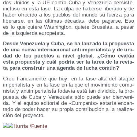
dos Uni­dos y la UE con­tra Cuba y Vene­zue­la per­sis­te,
inclu­so en esta fase. La cul­pa de haber­se libe­ra­do y de
haber ofre­ci­do a los pue­blos del mun­do su fuer­za para
libe­rar­se, en las últi­mas déca­das, debe pagar­se. Eso
es lo que quie­re Washing­ton, quie­re Bru­se­las, a pesar
de la izquier­da europeísta.
Des­de Vene­zue­la y Cuba, se ha lan­za­do la pro­pues­ta
de una nue­va inter­na­cio­nal anti­im­pe­ria­lis­ta y de uni­
dad de los pue­blos a nivel glo­bal. ¿Cómo eva­lúa
esta pro­pues­ta y cuál podría ser la tarea de la revis­
ta para cons­truir una agen­da de lucha común?
Creo fran­ca­men­te que hoy, en la fase alta del ata­que
impe­ria­lis­ta y en la fase en la que el movi­mien­to comu­
nis­ta y anti­im­pe­ria­lis­ta toda­vía está tan divi­di­do, la pro­
pues­ta de Cuba y Vene­zue­la sólo pue­de ser bien­ve­ni­
da. Y el equi­po edi­to­rial de «Cum­pa­nis» esta­ría encan­
ta­do de poder hacer su pro­pia con­tri­bu­ción a la rea­li­za­
ción del proyecto.
Itu­rria /​Fuen­te