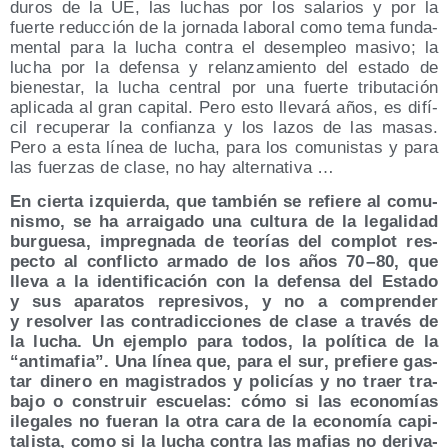
duros de la UE, las luchas por los sala­rios y por la
fuer­te reduc­ción de la jor­na­da labo­ral como tema fun­da­
men­tal para la lucha con­tra el des­em­pleo masi­vo; la
lucha por la defen­sa y relan­za­mien­to del esta­do de
bien­es­tar, la lucha cen­tral por una fuer­te tri­bu­ta­ción
apli­ca­da al gran capi­tal. Pero esto lle­va­rá años, es difí­
cil recu­pe­rar la con­fian­za y los lazos de las masas.
Pero a esta línea de lucha, para los comu­nis­tas y para
las fuer­zas de cla­se, no hay alternativa …
En cier­ta izquier­da, que tam­bién se refie­re al comu­
nis­mo, se ha arrai­ga­do una cul­tu­ra de la lega­li­dad
bur­gue­sa, impreg­na­da de teo­rías del com­plot res­
pec­to al con­flic­to arma­do de los años 70 – 80, que
lle­va a la iden­ti­fi­ca­ción con la defen­sa del Esta­do
y sus apa­ra­tos repre­si­vos, y no a com­pren­der
y resol­ver las con­tra­dic­cio­nes de cla­se a tra­vés de
la lucha. Un ejem­plo para todos, la polí­ti­ca de la
“anti­ma­fia”. Una línea que, para el sur, pre­fie­re gas­
tar dine­ro en magis­tra­dos y poli­cías y no traer tra­
ba­jo o cons­truir escue­las: cómo si las eco­no­mías
ile­ga­les no fue­ran la otra cara de la eco­no­mía capi­
ta­lis­ta, como si la lucha con­tra las mafias no deri­va­