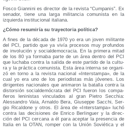
Fos­co Gian­ni­ni es direc­tor de la revis­ta “Cum­pa­nis”. Ex
sena­dor, tie­ne una lar­ga mili­tan­cia comu­nis­ta en la
izquier­da ins­ti­tu­cio­nal italiana.
¿Cómo resu­mi­ría su tra­yec­to­ria política?
A fines de la déca­da de 1970 yo era un joven mili­tan­te
del PCI, par­ti­do que ya vivía pro­ce­sos muy pro­fun­dos
de invo­lu­ción y social­de­mo­cra­cia. En la pri­me­ra mitad
de los 80 ya for­ma­ba par­te de un área den­tro del PCI
que lucha­ba con­tra la sali­da de este par­ti­do de la cul­tu­
ra y la prác­ti­ca comu­nis­ta. Esta área inter­na se orga­ni­
zó en torno a la revis­ta nacio­nal «Inters­tam­pa», de la
cual yo era uno de los perio­dis­tas más jóve­nes. Los
diri­gen­tes nacio­na­les que ani­ma­ron la bata­lla con­tra la
dis­tor­sión social­de­mó­cra­ta del PCI fue­ron los com­pa­
ñe­ros leni­nis­tas vin­cu­la­dos al gran Pie­tro Sec­chia:
Ales­san­dro Vaia, Arnal­do Bera, Giu­sep­pe Sac­chi, Ser­
gio Rical­do­ne y otros. El área de «Inters­tam­pa» luchó
con­tra las deci­sio­nes de Enri­co Ber­lin­guer y la direc­
ción del PCI cer­ca­na a él para acep­tar la pre­sen­cia de
Ita­lia en la OTAN, rom­per con la Unión Sovié­ti­ca y el