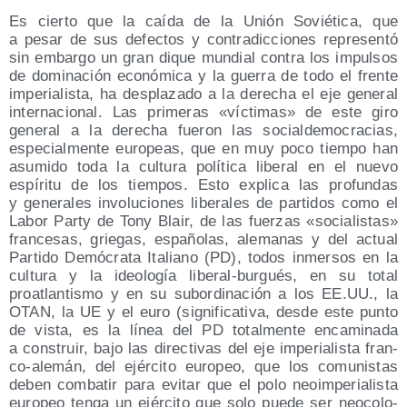
Es cier­to que la caí­da de la Unión Sovié­ti­ca, que
a pesar de sus defec­tos y con­tra­dic­cio­nes repre­sen­tó
sin embar­go un gran dique mun­dial con­tra los impul­sos
de domi­na­ción eco­nó­mi­ca y la gue­rra de todo el fren­te
impe­ria­lis­ta, ha des­pla­za­do a la dere­cha el eje gene­ral
inter­na­cio­nal. Las pri­me­ras «víc­ti­mas» de este giro
gene­ral a la dere­cha fue­ron las social­de­mo­cra­cias,
espe­cial­men­te euro­peas, que en muy poco tiem­po han
asu­mi­do toda la cul­tu­ra polí­ti­ca libe­ral en el nue­vo
espí­ri­tu de los tiem­pos. Esto expli­ca las pro­fun­das
y gene­ra­les invo­lu­cio­nes libe­ra­les de par­ti­dos como el
Labor Party de Tony Blair, de las fuer­zas «socia­lis­tas»
fran­ce­sas, grie­gas, espa­ño­las, ale­ma­nas y del actual
Par­ti­do Demó­cra­ta Ita­liano (PD), todos inmer­sos en la
cul­tu­ra y la ideo­lo­gía libe­ral-bur­gués, en su total
proatlan­tis­mo y en su subor­di­na­ción a los EE.UU., la
OTAN, la UE y el euro (sig­ni­fi­ca­ti­va, des­de este pun­to
de vis­ta, es la línea del PD total­men­te enca­mi­na­da
a cons­truir, bajo las direc­ti­vas del eje impe­ria­lis­ta fran­
co-ale­mán, del ejér­ci­to euro­peo, que los comu­nis­tas
deben com­ba­tir para evi­tar que el polo neo­im­pe­ria­lis­ta
euro­peo ten­ga un ejér­ci­to que solo pue­de ser neo­co­lo­