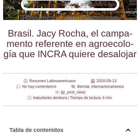
Resumen Latinoamericano
Bra­sil. Jacy Rocha, el cam­pa­
men­to refe­ren­te en agro­eco­lo­
gía que INCRA quie­re desalojar
Resumen Latinoamericano
2020-09-13
No hay comentarios
Berriak
,
Internazionalismoa
[jp_post_view]
Irakurtzeko denbora / Tiempo de lectura: 4 min.
Tabla de contenidos