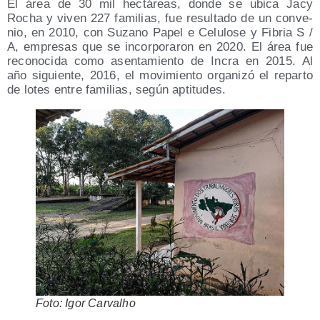
El área de 30 mil hec­tá­reas, don­de se ubi­ca Jacy
Rocha y viven 227 fami­lias, fue resul­ta­do de un con­ve­
nio, en 2010, con Suzano Papel e Celu­lo­se y Fibria S /​
A, empre­sas que se incor­po­ra­ron en 2020. El área fue
reco­no­ci­da como asen­ta­mien­to de Incra en 2015. Al
año siguien­te, 2016, el movi­mien­to orga­ni­zó el repar­to
de lotes entre fami­lias, según aptitudes.
Foto: Igor Carvalho