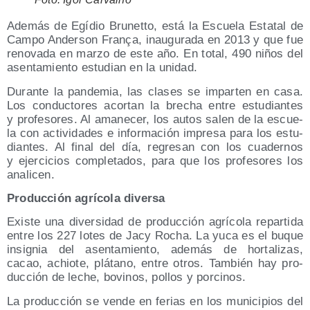
Ade­más de Egí­dio Bru­net­to, está la Escue­la Esta­tal de
Cam­po Ander­son Fra­nça, inau­gu­ra­da en 2013 y que fue
reno­va­da en mar­zo de este año. En total, 490 niños del
asen­ta­mien­to estu­dian en la unidad.
Duran­te la pan­de­mia, las cla­ses se impar­ten en casa.
Los con­duc­to­res acor­tan la bre­cha entre estu­dian­tes
y pro­fe­so­res. Al ama­ne­cer, los autos salen de la escue­
la con acti­vi­da­des e infor­ma­ción impre­sa para los estu­
dian­tes. Al final del día, regre­san con los cua­der­nos
y ejer­ci­cios com­ple­ta­dos, para que los pro­fe­so­res los
analicen.
Pro­duc­ción agrí­co­la diversa
Exis­te una diver­si­dad de pro­duc­ción agrí­co­la repar­ti­da
entre los 227 lotes de Jacy Rocha. La yuca es el buque
insig­nia del asen­ta­mien­to, ade­más de hor­ta­li­zas,
cacao, achio­te, plá­tano, entre otros. Tam­bién hay pro­
duc­ción de leche, bovi­nos, pollos y porcinos.
La pro­duc­ción se ven­de en ferias en los muni­ci­pios del