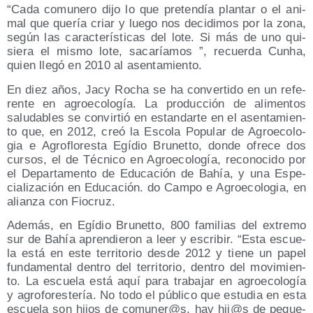
“Cada comu­ne­ro dijo lo que pre­ten­día plan­tar o el ani­
mal que que­ría criar y lue­go nos deci­di­mos por la zona,
según las carac­te­rís­ti­cas del lote. Si más de uno qui­
sie­ra el mis­mo lote, saca­ría­mos ”, recuer­da Cunha,
quien lle­gó en 2010 al asentamiento.
En diez años, Jacy Rocha se ha con­ver­ti­do en un refe­
ren­te en agro­eco­lo­gía. La pro­duc­ción de ali­men­tos
salu­da­bles se con­vir­tió en estan­dar­te en el asen­ta­mien­
to que, en 2012, creó la Esco­la Popu­lar de Agro­eco­lo­
gia e Agro­flo­res­ta Egí­dio Bru­net­to, don­de ofre­ce dos
cur­sos, el de Téc­ni­co en Agro­eco­lo­gía, reco­no­ci­do por
el Depar­ta­men­to de Edu­ca­ción de Bahía, y una Espe­
cia­li­za­ción en Edu­ca­ción. do Cam­po e Agro­eco­lo­gia, en
alian­za con Fiocruz.
Ade­más, en Egí­dio Bru­net­to, 800 fami­lias del extre­mo
sur de Bahía apren­die­ron a leer y escri­bir. “Esta escue­
la está en este terri­to­rio des­de 2012 y tie­ne un papel
fun­da­men­tal den­tro del terri­to­rio, den­tro del movi­mien­
to. La escue­la está aquí para tra­ba­jar en agro­eco­lo­gía
y agro­fo­res­te­ría. No todo el públi­co que estu­dia en esta
escue­la son hijos de comuner@s, hay hij@s de peque­