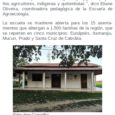
ños agri­cul­to­res, indí­ge­nas y qui­lom­bo­las ”, dice Elia­ne
Oli­vei­ra, coor­di­na­do­ra peda­gó­gi­ca de la Escue­la de
Agroecología.
La escue­la se man­tie­ne abier­ta para los 15 asen­ta­
mien­tos que alber­gan a 1.500 fami­lias de la región, que
se repar­ten en cin­co muni­ci­pios: Euná­po­lis, Ita­ma­ra­ju,
Mucu­ri, Pra­do y San­ta Cruz de Cabrália.
Foto: Igor Carvalho