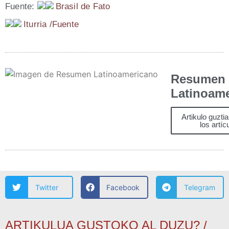
Fuen­te:
Bra­sil de Fato
Itu­rria /​Fuen­te
Resumen
Latinoam
Artikulo guzti
los artíc
Twitter
Facebook
Telegram
ARTIKULUA GUSTOKO AL DUZU? /