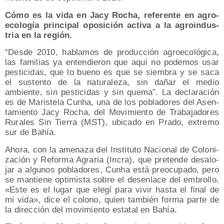
Cómo es la vida en Jacy Rocha, refe­ren­te en agro­
eco­lo­gía prin­ci­pal opo­si­ción acti­va a la agro­in­dus­
tria en la región.
“Des­de 2010, habla­mos de pro­duc­ción agro­eco­ló­gi­ca,
las fami­lias ya enten­die­ron que aquí no pode­mos usar
pes­ti­ci­das, que lo bueno es que se siem­bra y se saca
el sus­ten­to de la natu­ra­le­za, sin dañar el medio
ambien­te, sin pes­ti­ci­das y sin que­ma”. La decla­ra­ción
es de Maris­te­la Cunha, una de los pobla­do­res del Asen­
ta­mien­to Jacy Rocha, del Movi­mien­to de Tra­ba­ja­do­res
Rura­les Sin Tie­rra (MST), ubi­ca­do en Pra­do, extre­mo
sur de Bahía.
Aho­ra, con la ame­na­za del Ins­ti­tu­to Nacio­nal de Colo­ni­
za­ción y Refor­ma Agra­ria (Incra), que pre­ten­de des­alo­
jar a algu­nos pobla­do­res, Cunha está preo­cu­pa­do, pero
se man­tie­ne opti­mis­ta sobre el des­en­la­ce del embro­llo.
«Este es el lugar que ele­gí para vivir has­ta el final de
mi vida», dice el colono, quien tam­bién for­ma par­te de
la direc­ción del movi­mien­to esta­tal en Bahía.