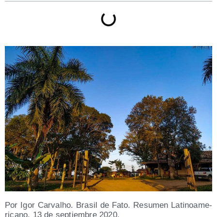
Por Igor Car­valho. Bra­sil de Fato. Resu­men Lati­no­ame­
ri­cano, 13 de sep­tiem­bre 2020.