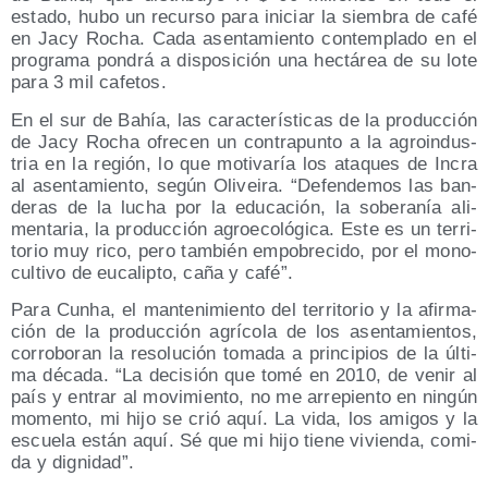
esta­do, hubo un recur­so para ini­ciar la siem­bra de café
en Jacy Rocha. Cada asen­ta­mien­to con­tem­pla­do en el
pro­gra­ma pon­drá a dis­po­si­ción una hec­tá­rea de su lote
para 3 mil cafetos.
En el sur de Bahía, las carac­te­rís­ti­cas de la pro­duc­ción
de Jacy Rocha ofre­cen un con­tra­pun­to a la agro­in­dus­
tria en la región, lo que moti­va­ría los ata­ques de Incra
al asen­ta­mien­to, según Oli­vei­ra. “Defen­de­mos las ban­
de­ras de la lucha por la edu­ca­ción, la sobe­ra­nía ali­
men­ta­ria, la pro­duc­ción agro­eco­ló­gi­ca. Este es un terri­
to­rio muy rico, pero tam­bién empo­bre­ci­do, por el mono­
cul­ti­vo de euca­lip­to, caña y café”.
Para Cunha, el man­te­ni­mien­to del terri­to­rio y la afir­ma­
ción de la pro­duc­ción agrí­co­la de los asen­ta­mien­tos,
corro­bo­ran la reso­lu­ción toma­da a prin­ci­pios de la últi­
ma déca­da. “La deci­sión que tomé en 2010, de venir al
país y entrar al movi­mien­to, no me arre­pien­to en nin­gún
momen­to, mi hijo se crió aquí. La vida, los ami­gos y la
escue­la están aquí. Sé que mi hijo tie­ne vivien­da, comi­
da y dignidad”.