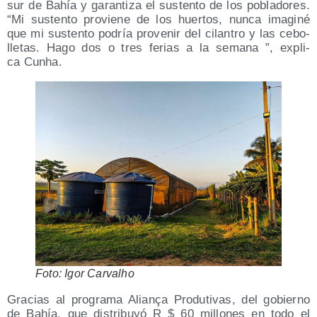
sur de Bahía y garan­ti­za el sus­ten­to de los pobla­do­res.
“Mi sus­ten­to pro­vie­ne de los huer­tos, nun­ca ima­gi­né
que mi sus­ten­to podría pro­ve­nir del cilan­tro y las cebo­
lle­tas. Hago dos o tres ferias a la sema­na ”, expli­
ca Cunha.
Foto: Igor Carvalho
Gra­cias al pro­gra­ma Alia­nça Pro­du­ti­vas, del gobierno
de Bahía, que dis­tri­bu­yó R $ 60 millo­nes en todo el