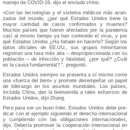
mane­jo de COVID-19, dijo el envia­do chino.
«Con las tec­no­lo­gías y el sis­te­ma médi­cos más avan­
za­dos del mun­do, ¿por qué Esta­dos Uni­dos tie­ne la
mayor can­ti­dad de casos con­fir­ma­dos y muer­tes?
Muchos paí­ses que fue­ron afec­ta­dos por la pan­de­mia
casi al mis­mo tiem­po ya han con­te­ni­do el virus, y por
qué Esta­dos Uni­dos ¿Ha falla­do en hacer­lo? Según los
datos ofi­cia­les de EE.UU., sus gru­pos mino­ri­ta­rios
regis­tran una tasa más alta – des­pro­por­cio­na­da con su
pobla­ción – de infec­ción y fata­li­dad, ¿por qué? ¿Cuál
es la cau­sa fun­da­men­tal? ”. preguntó.
Esta­dos Uni­dos siem­pre se pre­sen­ta a sí mis­mo como
una «fuer­za del bien» y pro­me­te desem­pe­ñar un papel
de lide­raz­go en los asun­tos mun­dia­les. Los paí­ses,
inclui­da Chi­na, dan la bien­ve­ni­da a tales esfuer­zos de
Esta­dos Uni­dos, dijo Zhang.
Pero para ser un buen líder, Esta­dos Uni­dos debe pre­
di­car con el ejem­plo siguien­do el dere­cho inter­na­cio­nal
y cum­plien­do con las obli­ga­cio­nes inter­na­cio­na­les,
dijo. Debe­ría pro­mo­ver la coope­ra­ción inter­na­cio­nal en