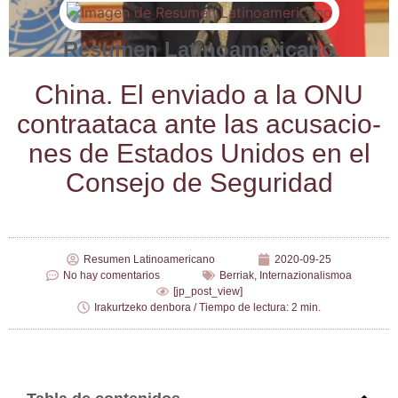
Resumen Latinoamericano
Chi­na. El envia­do a la ONU
con­tra­ata­ca ante las acu­sa­cio­
nes de Esta­dos Uni­dos en el
Con­se­jo de Seguridad
Resumen Latinoamericano
2020-09-25
No hay comentarios
Berriak
,
Internazionalismoa
[jp_post_view]
Irakurtzeko denbora / Tiempo de lectura: 2 min.