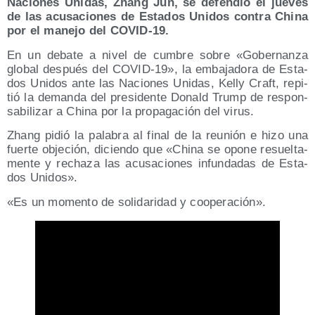
Nacio­nes Uni­das, Zhang Jun, se defen­dió el jue­ves
de las acu­sa­cio­nes de Esta­dos Uni­dos con­tra Chi­na
por el mane­jo del COVID-19.
En un deba­te a nivel de cum­bre sobre «Gober­nan­za
glo­bal des­pués del COVID-19», la emba­ja­do­ra de Esta­
dos Uni­dos ante las Nacio­nes Uni­das, Kelly Craft, repi­
tió la deman­da del pre­si­den­te Donald Trump de res­pon­
sa­bi­li­zar a Chi­na por la pro­pa­ga­ción del virus.
Zhang pidió la pala­bra al final de la reu­nión e hizo una
fuer­te obje­ción, dicien­do que «Chi­na se opo­ne resuel­ta­
men­te y recha­za las acu­sa­cio­nes infun­da­das de Esta­
dos Unidos».
«Es un momen­to de soli­da­ri­dad y cooperación».