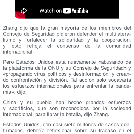
Zhang dijo que la gran mayo­ría de los miem­bros del
Con­se­jo de Segu­ri­dad pidie­ron defen­der el mul­ti­la­te­ra­
lis­mo y for­ta­le­cer la soli­da­ri­dad y la coope­ra­ción,
y esto refle­ja el con­sen­so de la comu­ni­dad
internacional.
Pero Esta­dos Uni­dos está nue­va­men­te «abu­san­do de
la pla­ta­for­ma de la ONU y su Con­se­jo de Segu­ri­dad» y
«pro­pa­gan­do virus polí­ti­cos y des­in­for­ma­ción, y crean­
do con­fron­ta­ción y divi­sión. Tal acción solo soca­va­ría
los esfuer­zos inter­na­cio­na­les para enfren­tar la pan­de­
mia», dijo.
Chi­na y su pue­blo han hecho gran­des esfuer­zos
y sacri­fi­cios, que son reco­no­ci­dos por la socie­dad
inter­na­cio­nal, para librar la bata­lla, dijo Zhang.
Esta­dos Uni­dos, con casi sie­te millo­nes de casos con­
fir­ma­dos, debe­ría refle­xio­nar sobre su fra­ca­so en el