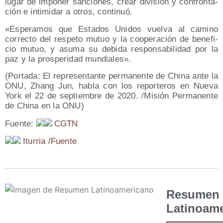
lugar de impo­ner san­cio­nes, crear divi­sión y con­fron­ta­
ción e inti­mi­dar a otros, continuó.
«Espe­ra­mos que Esta­dos Uni­dos vuel­va al camino
correc­to del res­pe­to mutuo y la coope­ra­ción de bene­fi­
cio mutuo, y asu­ma su debi­da res­pon­sa­bi­li­dad por la
paz y la pros­pe­ri­dad mundiales».
(Por­ta­da: El repre­sen­tan­te per­ma­nen­te de Chi­na ante la
ONU, Zhang Jun, habla con los repor­te­ros en Nue­va
York el 22 de sep­tiem­bre de 2020. /​Misión Per­ma­nen­te
de Chi­na en la ONU)
Fuen­te:
CGTN
Itu­rria /​Fuen­te
Resumen
Latinoam