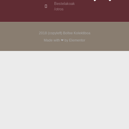
Bestelakoak
/otros
2018 (copyleft) Boltxe Kolektiboa
Made with ❤ by Elementor