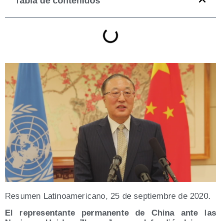
Tabla de contenidos
Resu­men Lati­no­ame­ri­cano, 25 de sep­tiem­bre de 2020.
El repre­sen­tan­te per­ma­nen­te de Chi­na ante las