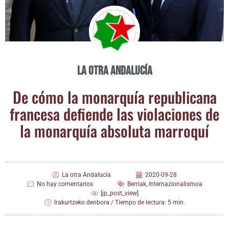
La otra Andalucía
De cómo la monar­quía repu­bli­ca­na
fran­ce­sa defien­de las vio­la­cio­nes de
la monar­quía abso­lu­ta marroquí
La otra Andalucía
2020-09-28
No hay comentarios
Berriak
,
Internazionalismoa
[jp_post_view]
Irakurtzeko denbora / Tiempo de lectura: 5 min.