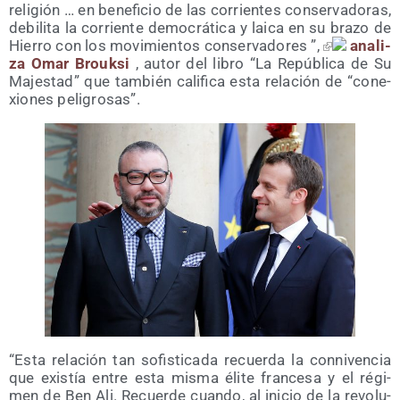
reli­gión … en bene­fi­cio de las corrien­tes con­ser­va­do­ras,
debi­li­ta la corrien­te demo­crá­ti­ca y lai­ca en su bra­zo de
Hie­rro con los movi­mien­tos con­ser­va­do­res ”,
ana­li­
za Omar Brouk­si
, autor del libro “La Repú­bli­ca de Su
Majes­tad” que tam­bién cali­fi­ca esta rela­ción de “cone­
xio­nes peligrosas”.
“Esta rela­ción tan sofis­ti­ca­da recuer­da la con­ni­ven­cia
que exis­tía entre esta mis­ma éli­te fran­ce­sa y el régi­
men de Ben Ali. Recuer­de cuan­do, al ini­cio de la revo­lu­