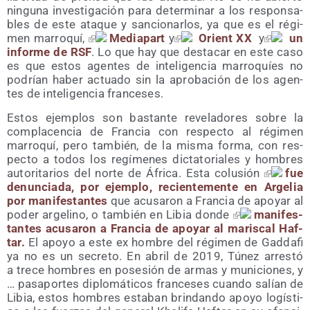
nin­gu­na inves­ti­ga­ción para deter­mi­nar a los res­pon­sa­
bles de este ata­que y san­cio­nar­los, ya que es el régi­
men marro­quí,
Media­part
y
Orient XX
y
un
infor­me de RSF
. Lo que hay que des­ta­car en este caso
es que estos agen­tes de inte­li­gen­cia marro­quíes no
podrían haber actua­do sin la apro­ba­ción de los agen­
tes de inte­li­gen­cia franceses.
Estos ejem­plos son bas­tan­te reve­la­do­res sobre la
com­pla­cen­cia de Fran­cia con res­pec­to al régi­men
marro­quí, pero tam­bién, de la mis­ma for­ma, con res­
pec­to a todos los regí­me­nes dic­ta­to­ria­les y hom­bres
auto­ri­ta­rios del nor­te de Áfri­ca. Esta colu­sión
fue
denun­cia­da, por ejem­plo, recien­te­men­te en Arge­lia
por mani­fes­tan­tes
que acu­sa­ron a Fran­cia de apo­yar al
poder arge­lino, o tam­bién en Libia don­de
mani­fes­
tan­tes acu­sa­ron a Fran­cia de apo­yar al maris­cal Haf­
tar.
El apo­yo a este ex hom­bre del régi­men de Gad­da­fi
ya no es un secre­to. En abril de 2019, Túnez arres­tó
a tre­ce hom­bres en pose­sión de armas y muni­cio­nes, y
… pasa­por­tes diplo­má­ti­cos fran­ce­ses cuan­do salían de
Libia, estos hom­bres esta­ban brin­dan­do apo­yo logís­ti­