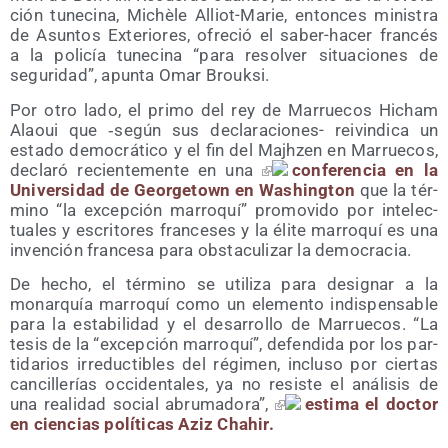
ción tune­ci­na, Michè­le Alliot-Marie, enton­ces minis­tra
de Asun­tos Exte­rio­res, ofre­ció el saber-hacer fran­cés
a la poli­cía tune­ci­na “para resol­ver situa­cio­nes de
segu­ri­dad”, apun­ta Omar Brouksi.
Por otro lado, el pri­mo del rey de Marrue­cos Hicham
Alaoui que ‑según sus decla­ra­cio­nes- rei­vin­di­ca un
esta­do demo­crá­ti­co y el fin del Majh­zen en Marrue­cos,
decla­ró recien­te­men­te en una
con­fe­ren­cia en la
Uni­ver­si­dad de Geor­ge­town en Washing­ton
que la tér­
mino “la excep­ción marro­quí” pro­mo­vi­do por inte­lec­
tua­les y escri­to­res fran­ce­ses y la éli­te marro­quí es una
inven­ción fran­ce­sa para obs­ta­cu­li­zar la democracia.
De hecho, el tér­mino se uti­li­za para desig­nar a la
monar­quía marro­quí como un ele­men­to indis­pen­sa­ble
para la esta­bi­li­dad y el desa­rro­llo de Marrue­cos. “La
tesis de la “excep­ción marro­quí”, defen­di­da por los par­
ti­da­rios irre­duc­ti­bles del régi­men, inclu­so por cier­tas
can­ci­lle­rías occi­den­ta­les, ya no resis­te el aná­li­sis de
una reali­dad social abru­ma­do­ra”,
esti­ma el doc­tor
en cien­cias polí­ti­cas Aziz Chahir.