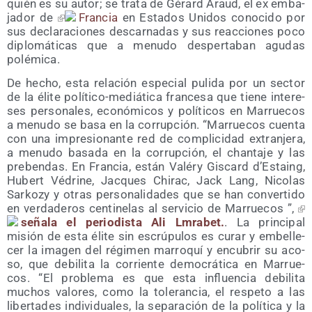
quién es su autor; se tra­ta de Gérard Araud, el ex emba­
ja­dor de
Fran­cia
en Esta­dos Uni­dos cono­ci­do por
sus decla­ra­cio­nes des­car­na­das y sus reac­cio­nes poco
diplo­má­ti­cas que a menu­do des­per­ta­ban agu­das
polémica.
De hecho, esta rela­ción espe­cial puli­da por un sec­tor
de la éli­te polí­ti­co-mediá­ti­ca fran­ce­sa que tie­ne intere­
ses per­so­na­les, eco­nó­mi­cos y polí­ti­cos en Marrue­cos
a menu­do se basa en la corrup­ción. “Marrue­cos cuen­ta
con una impre­sio­nan­te red de com­pli­ci­dad extran­je­ra,
a menu­do basa­da en la corrup­ción, el chan­ta­je y las
pre­ben­das. En Fran­cia, están Valéry Gis­card d’Estaing,
Hubert Védri­ne, Jac­ques Chi­rac, Jack Lang, Nico­las
Sar­kozy y otras per­so­na­li­da­des que se han con­ver­ti­do
en ver­da­de­ros cen­ti­ne­las al ser­vi­cio de Marrue­cos ”,
seña­la el perio­dis­ta Ali Lmra­bet.
. La prin­ci­pal
misión de esta éli­te sin escrú­pu­los es curar y embe­lle­
cer la ima­gen del régi­men marro­quí y encu­brir su aco­
so, que debi­li­ta la corrien­te demo­crá­ti­ca en Marrue­
cos. “El pro­ble­ma es que esta influen­cia debi­li­ta
muchos valo­res, como la tole­ran­cia, el res­pe­to a las
liber­ta­des indi­vi­dua­les, la sepa­ra­ción de la polí­ti­ca y la