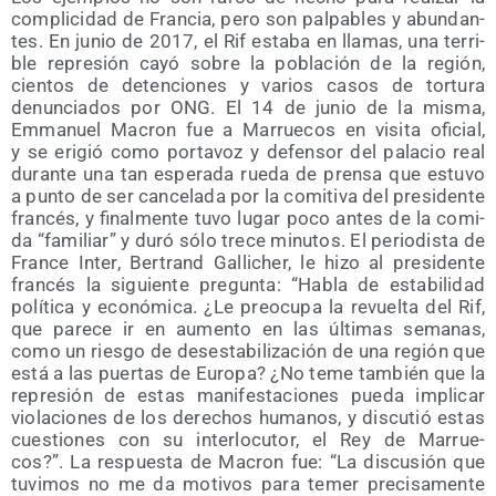
com­pli­ci­dad de Fran­cia, pero son pal­pa­bles y abun­dan­
tes. En junio de 2017, el Rif esta­ba en lla­mas, una terri­
ble repre­sión cayó sobre la pobla­ción de la región,
cien­tos de deten­cio­nes y varios casos de tor­tu­ra
denun­cia­dos por ONG. El 14 de junio de la mis­ma,
Emma­nuel Macron fue a Marrue­cos en visi­ta ofi­cial,
y se eri­gió como por­ta­voz y defen­sor del pala­cio real
duran­te una tan espe­ra­da rue­da de pren­sa que estu­vo
a pun­to de ser can­ce­la­da por la comi­ti­va del pre­si­den­te
fran­cés, y final­men­te tuvo lugar poco antes de la comi­
da “fami­liar” y duró sólo tre­ce minu­tos. El perio­dis­ta de
Fran­ce Inter, Ber­trand Galli­cher, le hizo al pre­si­den­te
fran­cés la siguien­te pre­gun­ta: “Habla de esta­bi­li­dad
polí­ti­ca y eco­nó­mi­ca. ¿Le preo­cu­pa la revuel­ta del Rif,
que pare­ce ir en aumen­to en las últi­mas sema­nas,
como un ries­go de des­es­ta­bi­li­za­ción de una región que
está a las puer­tas de Euro­pa? ¿No teme tam­bién que la
repre­sión de estas mani­fes­ta­cio­nes pue­da impli­car
vio­la­cio­nes de los dere­chos huma­nos, y dis­cu­tió estas
cues­tio­nes con su inter­lo­cu­tor, el Rey de Marrue­
cos?”. La res­pues­ta de Macron fue: “La dis­cu­sión que
tuvi­mos no me da moti­vos para temer pre­ci­sa­men­te