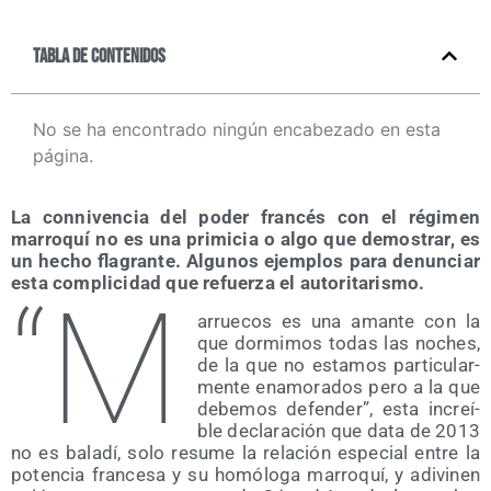
Tabla de contenidos
No se ha encontrado ningún encabezado en esta
página.
La con­ni­ven­cia del poder fran­cés con el régi­men
marro­quí no es una pri­mi­cia o algo que demos­trar, es
un hecho fla­gran­te. Algu­nos ejem­plos para denun­ciar
esta com­pli­ci­dad que refuer­za el autoritarismo.
“M
arrue­cos es una aman­te con la
que dor­mi­mos todas las noches,
de la que no esta­mos par­ti­cu­lar­
men­te ena­mo­ra­dos pero a la que
debe­mos defen­der”, esta increí­
ble decla­ra­ción que data de 2013
no es bala­dí, solo resu­me la rela­ción espe­cial entre la
poten­cia fran­ce­sa y su homó­lo­ga marro­quí, y adi­vi­nen