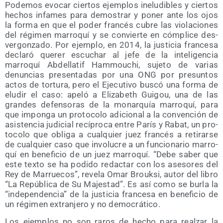
Pode­mos evo­car cier­tos ejem­plos inelu­di­bles y cier­tos
hechos infa­mes para demos­trar y poner ante los ojos
la for­ma en que el poder fran­cés cubre las vio­la­cio­nes
del régi­men marro­quí y se con­vier­te en cóm­pli­ce des­
ver­gon­za­do. Por ejem­plo, en 2014, la jus­ti­cia fran­ce­sa
decla­ró que­rer escu­char al jefe de la inte­li­gen­cia
marro­quí Abde­lla­tif Ham­mou­chi, suje­to de varias
denun­cias pre­sen­ta­das por una ONG por pre­sun­tos
actos de tor­tu­ra, pero el Eje­cu­ti­vo bus­có una for­ma de
elu­dir el caso: ape­ló a Eli­za­beth Gui­gou, una de las
gran­des defen­so­ras de la monar­quía marro­quí, para
que impon­ga un pro­to­co­lo adi­cio­nal a la con­ven­ción de
asis­ten­cia judi­cial recí­pro­ca entre París y Rabat, un pro­
to­co­lo que obli­ga a cual­quier juez fran­cés a reti­rar­se
de cual­quier caso que invo­lu­cre a un fun­cio­na­rio marro­
quí en bene­fi­cio de un juez marro­quí. “Debe saber que
este tex­to se ha podi­do redac­tar con los ase­so­res del
Rey de Marrue­cos”, reve­la Omar Brouk­si, autor del libro
“La Repú­bli­ca de Su Majes­tad”. Es así como se bur­la la
“inde­pen­den­cia” de la jus­ti­cia fran­ce­sa en bene­fi­cio de
un régi­men extran­je­ro y no democrático.
Los ejem­plos no son raros de hecho para real­zar la