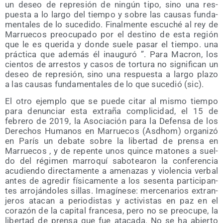
un deseo de repre­sión de nin­gún tipo, sino una res­
pues­ta a lo lar­go del tiem­po y sobre las cau­sas fun­da­
men­ta­les de lo suce­di­do. Final­men­te escu­ché al rey de
Marrue­cos preo­cu­pa­do por el des­tino de esta región
que le es que­ri­da y don­de sue­le pasar el tiem­po. una
prác­ti­ca que ade­más él inau­gu­ró ”. Para Macron, los
cien­tos de arres­tos y casos de tor­tu­ra no sig­ni­fi­can un
deseo de repre­sión, sino una res­pues­ta a lar­go pla­zo
a las cau­sas fun­da­men­ta­les de lo que suce­dió (sic).
El otro ejem­plo que se pue­de citar al mis­mo tiem­po
para denun­ciar esta extra­ña com­pli­ci­dad, el 15 de
febre­ro de 2019, la Aso­cia­ción para la Defen­sa de los
Dere­chos Huma­nos en Marrue­cos (Asdhom) orga­ni­zó
en París un deba­te sobre la liber­tad de pren­sa en
Marrue­cos , y de repen­te unos quin­ce mato­nes a suel­
do del régi­men marro­quí sabo­tea­ron la con­fe­ren­cia
acu­dien­do direc­ta­men­te a ame­na­zas y vio­len­cia ver­bal
antes de agre­dir físi­ca­men­te a los sesen­ta par­ti­ci­pan­
tes arro­ján­do­les sillas. Ima­gí­ne­se: mer­ce­na­rios extran­
je­ros ata­can a perio­dis­tas y acti­vis­tas en paz en el
cora­zón de la capi­tal fran­ce­sa, pero no se preo­cu­pe, la
liber­tad de pren­sa que fue ata­ca­da. No se ha abier­to