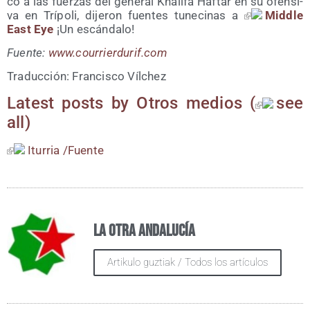
co a las fuer­zas del gene­ral Kha­li­fa Haf­tar en su ofen­si­
va en Trí­po­li, dije­ron fuen­tes tune­ci­nas a
Midd­le
East Eye
¡Un escándalo!
Fuen­te:
www​.courrier​du​rif​.com
Tra­duc­ción: Fran­cis­co Vílchez
Latest posts by Otros medios
(
see
all
)
Itu­rria /​Fuen­te
La otra Andalucía
Artikulo guztiak / Todos los artículos