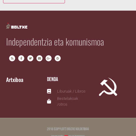
Independentzia eta komunismoa
Artxiboa
Denda
Liburuak / Libros
Bestelakoak
/otros
2018 (copyleft) Boltxe Kolektiboa