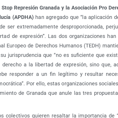
,
Stop Repre­sión Gra­na­da y la Aso­cia­ción Pro D
lu­cía (APDHA)
han agre­ga­do que “la apli­ca­ción d
e ser extre­ma­da­men­te des­pro­por­cio­na­da, per­ju­
r­tad de expre­sión”. Las dos orga­ni­za­cio­nes han 
u­nal Euro­peo de Dere­chos Huma­nos (TEDH) man­tie
n su juris­pru­den­cia que “no es sufi­cien­te que exis
l dere­cho a la liber­tad de expre­sión, sino que, 
debe res­pon­der a un fin legí­ti­mo y resul­tar nece
­crá­ti­ca”. Por ello, estas orga­ni­za­cio­nes socia­les 
­mien­to de Gra­na­da que anu­le las tres pro­pues­t
os colec­ti­vos quie­ren resal­tar la impor­tan­cia de 