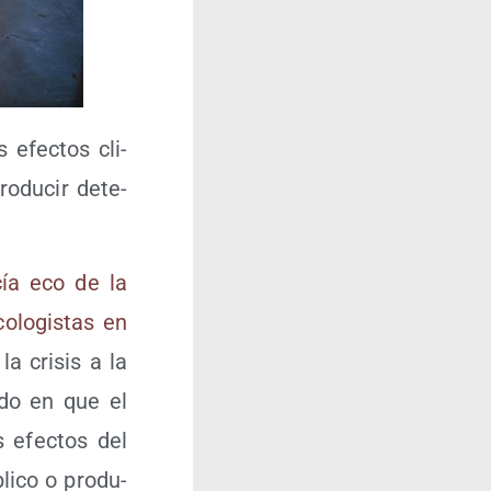
s efec­tos cli­
o­du­cir dete­
ía eco de la
o­lo­gis­tas en
a cri­sis a la
i­do en que el
s efec­tos del
i­co o pro­du­