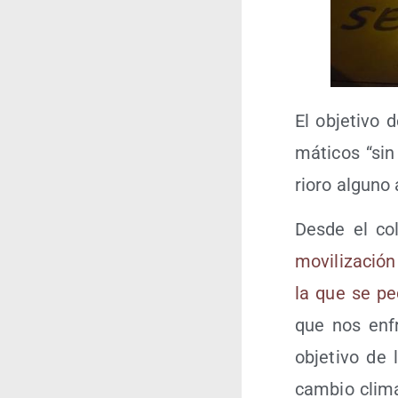
El obje­ti­vo 
má­ti­cos “si
rio­ro alguno 
Des­de el col
movi­li­za­ció
la que se pedí
que nos enfre
obje­ti­vo de
cam­bio cli­m