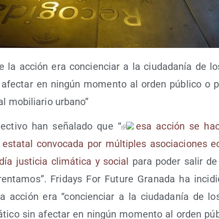
de la acción era con­cien­ciar a la ciu­da­da­nía de lo
n afec­tar en nin­gún momen­to al orden públi­co o pr
al mobi­lia­rio urbano”
ec­ti­vo han seña­la­do que “
esa acción se hac
n esta­tal con­vo­ca­da por múl­ti­ples aso­cia­cio­nes ec
a jus­ti­cia cli­má­ti­ca y social
para poder salir de l
n­ta­mos”. Fri­days For Futu­re Gra­na­da ha inci­d
 la acción era “con­cien­ciar a la ciu­da­da­nía de lo
á­ti­co sin afec­tar en nin­gún momen­to al orden públ