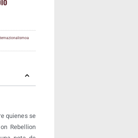
bio
nternazionalismoa
re quie­nes se
ion Rebe­llion
n una nota de