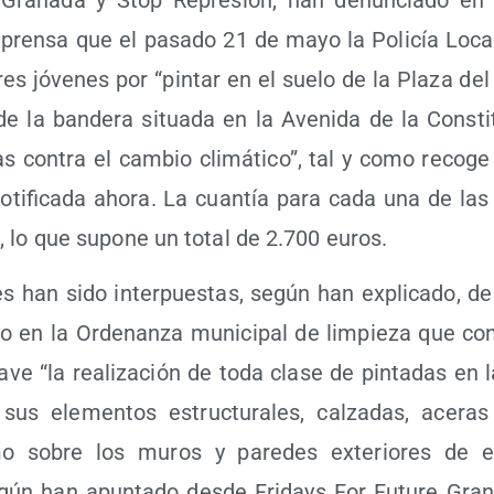
pren­sa que el pasa­do 21 de mayo la Poli­cía Loca
res jóve­nes por “pin­tar en el sue­lo de la Pla­za de
de la ban­de­ra situa­da en la Ave­ni­da de la Cons­ti­
i­vas con­tra el cam­bio cli­má­ti­co”, tal y como reco­g
oti­fi­ca­da aho­ra. La cuan­tía para cada una de las
 lo que supo­ne un total de 2.700 euros.
es han sido inter­pues­tas, según han expli­ca­do, d
­do en la Orde­nan­za muni­ci­pal de lim­pie­za que co
a­ve “la rea­li­za­ción de toda cla­se de pin­ta­das en l
sus ele­men­tos estruc­tu­ra­les, cal­za­das, ace­ras 
 sobre los muros y pare­des exte­rio­res de edi­
ún han apun­ta­do des­de Fri­days For Futu­re Gra­na