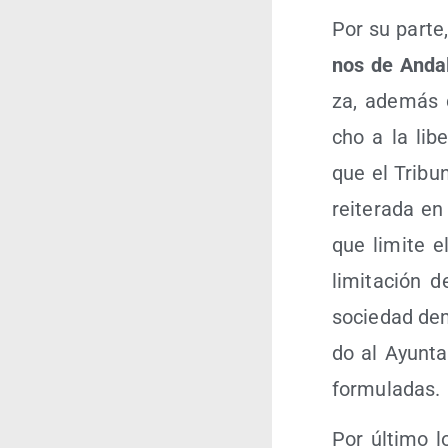
Por su par­te
nos de Anda­
za, ade­más d
cho a la libe
que el Tri­b
reite­ra­da e
que limi­te e
limi­ta­ción 
socie­dad demo
do al Ayun­ta
formuladas.
Por últi­mo l