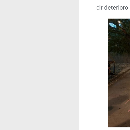
cir dete­rio­r