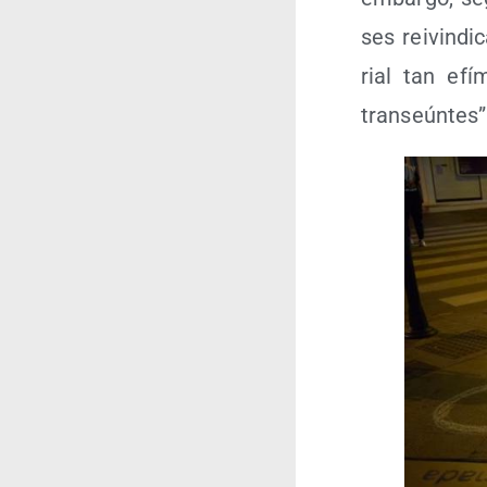
ses rei­vin­di
rial tan efí
transeúntes”