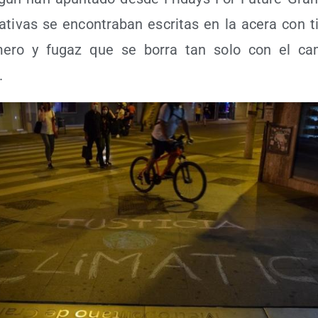
­ca­ti­vas se encon­tra­ban escri­tas en la ace­ra con
­me­ro y fugaz que se borra tan solo con el ca
.