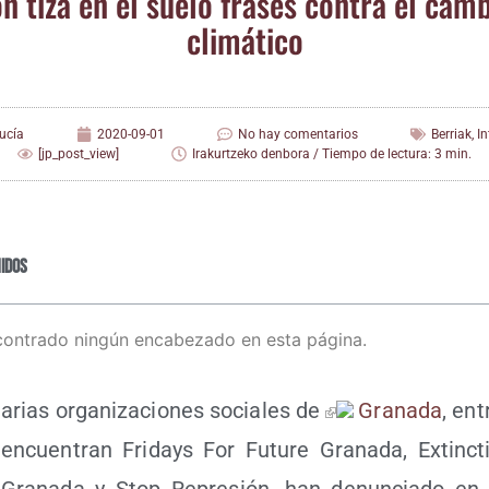
n tiza en el sue­lo fra­ses con­tra el cam­
climático
ucía
2020-09-01
No hay comentarios
Berriak
,
I
[jp_post_view]
Irakurtzeko denbora / Tiempo de lectura: 3 min.
idos
contrado ningún encabezado en esta página.
arias orga­ni­za­cio­nes socia­les de
Gra­na­da
, ent
encuen­tran Fri­days For Futu­re Gra­na­da, Extin­ct
Gra­na­da y Stop Repre­sión, han denun­cia­do e