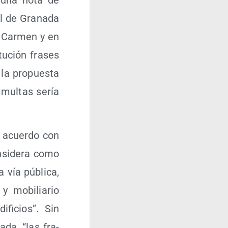
l de Gra­na­da
l Car­men y en
tu­ción fra­ses
e la pro­pues­ta
 mul­tas sería
e acuer­do con
n­si­de­ra como
a vía públi­ca,
y mobi­lia­rio
fi­cios”. Sin
­da, “las fra­