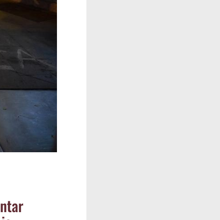
n­tar