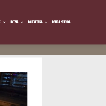
k
Iritzia
Boltxe­te­ka
Den­da /​Tien­da