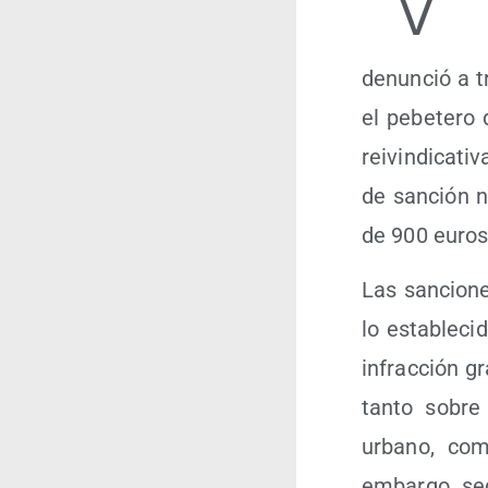
denun­ció a t
el pebe­te­ro 
rei­vin­di­ca­t
de san­ción n
de 900 euros,
Las san­cio­n
lo esta­ble­ci
infrac­ción gr
tan­to sobre 
urbano, como
embar­go, seg