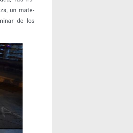
 tiza, un mate­
mi­nar de los