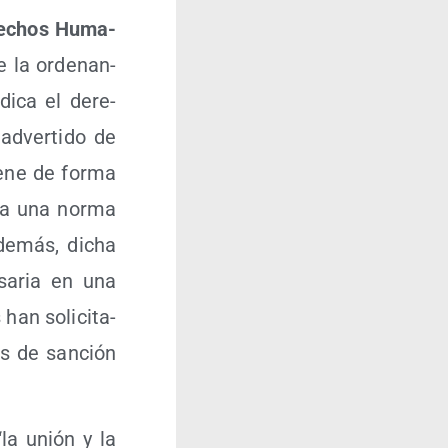
ere­chos Huma­
e la orde­nan­
di­ca el dere­
adver­ti­do de
­ne de for­ma
­ta una nor­ma
ade­más, dicha
­sa­ria en una
han soli­ci­ta­
as de san­ción
“la unión y la