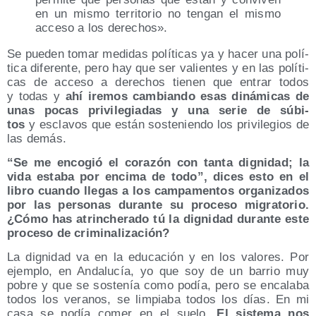
en un mis­mo terri­to­rio no ten­gan el mis­mo
acce­so a los derechos».
Se pue­den tomar medi­das polí­ti­cas ya y hacer una polí­
ti­ca dife­ren­te, pero hay que ser valien­tes y en las polí­ti­
cas de acce­so a dere­chos tie­nen que entrar todos
y todas y
ahí ire­mos cam­bian­do esas diná­mi­cas de
unas pocas pri­vi­le­gia­das y una serie de súbi­
tos
y escla­vos que están sos­te­nien­do los pri­vi­le­gios de
las demás.
“Se me enco­gió el cora­zón con tan­ta dig­ni­dad; la
vida esta­ba por enci­ma de todo”, dices esto en el
libro cuan­do lle­gas a los cam­pa­men­tos orga­ni­za­dos
por las per­so­nas duran­te su pro­ce­so migra­to­rio.
¿Cómo has atrin­che­ra­do tú la dig­ni­dad duran­te este
pro­ce­so de criminalización?
La dig­ni­dad va en la edu­ca­ción y en los valo­res. Por
ejem­plo, en Anda­lu­cía, yo que soy de un barrio muy
pobre y que se sos­te­nía como podía, pero se enca­la­ba
todos los vera­nos, se lim­pia­ba todos los días. En mi
casa se podía comer en el sue­lo.
El sis­te­ma nos