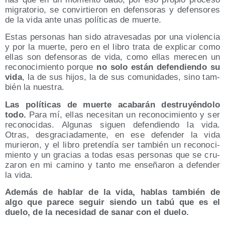
migra­to­rio, se con­vir­tie­ron en defen­so­ras y defen­so­res
de la vida ante unas polí­ti­cas de muerte.
Estas per­so­nas han sido atra­ve­sa­das por una vio­len­cia
y por la muer­te, pero en el libro tra­ta de expli­car como
ellas son defen­so­ras de vida, como ellas mere­cen un
reco­no­ci­mien­to por­que
no solo están defen­dien­do su
vida
, la de sus hijos, la de sus comu­ni­da­des, sino tam­
bién la nuestra.
Las polí­ti­cas de muer­te aca­ba­rán des­tru­yén­do­lo
todo.
Para mí, ellas nece­si­tan un reco­no­ci­mien­to y ser
reco­no­ci­das. Algu­nas siguen defen­dien­do la vida.
Otras, des­gra­cia­da­men­te, en ese defen­der la vida
murie­ron, y el libro pre­ten­día ser tam­bién un reco­no­ci­
mien­to y un gra­cias a todas esas per­so­nas que se cru­
za­ron en mi camino y tan­to me ense­ña­ron a defen­der
la vida.
Ade­más de hablar de la vida, hablas tam­bién de
algo que pare­ce seguir sien­do un tabú que es el
due­lo, de la nece­si­dad de sanar con el duelo.