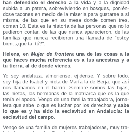
han defen­di­do el dere­cho a la vida
y a la dig­ni­dad
subi­da a un pate­ra, sobre­vi­vien­do en bos­ques, ponién­
do­se taco­nes en medio de la mise­ria para gus­tar­se a si
mis­ma, de las que en su mesa don­de comen tres,
coman 10. Esta es la his­to­ria de las per­so­nas que no lo
pudie­ron con­tar, de las que nun­ca apa­re­cie­ron, de las
fami­lias que nun­ca reci­bie­ron una lla­ma­da de “estoy
bien, ¿qué tal tú?”.
Hele­na, en
Mujer de fron­te­ra
una de las cosas a la
que haces mucha refe­ren­cia es a tus ances­tras y a
tu tie­rra, al de dón­de vienes.
Yo soy anda­lu­za, alme­rien­se, eji­den­se. Y sobre todo,
soy hija de Isa­bel y nie­ta de María la de Ber­ja, que así
nos lla­ma­mos en el barrio. Siem­pre somos las hijas,
las nie­tas, las her­ma­nas de la matriar­ca que es la que
tenía el apo­do. Ven­go de una fami­lia tra­ba­ja­do­ra, jor­na­
le­ra que sabe lo que es luchar por los dere­chos
y sabe
lo que es y ha sido la escla­vi­tud en Anda­lu­cía: la
escla­vi­tud del cam­po.
Ven­go de una fami­lia de muje­res tra­ba­ja­do­ras, muy tra­