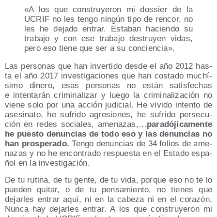
«A los que cons­tru­ye­ron mi dos­sier de la
UCRIF no les ten­go nin­gún tipo de ren­cor, no
les he deja­do entrar. Esta­ban hacien­do su
tra­ba­jo y con ese tra­ba­jo des­tru­yen vidas,
pero eso tie­ne que ser a su conciencia».
Las per­so­nas que han inver­ti­do des­de el año 2012 has­
ta el año 2017 inves­ti­ga­cio­nes que han cos­ta­do muchí­
si­mo dine­ro, esas per­so­nas no están satis­fe­chas
e inten­ta­rán cri­mi­na­li­zar y lue­go la cri­mi­na­li­za­ción no
vie­ne solo por una acción judi­cial. He vivi­do inten­to de
ase­si­na­to, he sufri­do agre­sio­nes, he sufri­do per­se­cu­
ción en redes socia­les, ame­na­zas,…
para­dó­ji­ca­men­te
he pues­to denun­cias de todo eso y las denun­cias no
han pros­pe­ra­do.
Ten­go denun­cias de 34 folios de ame­
na­zas y no he encon­tra­do res­pues­ta en el Esta­do espa­
ñol en la investigación.
De tu ruti­na, de tu gen­te, de tu vida, por­que eso no te lo
pue­den qui­tar, o de tu pen­sa­mien­to, no tie­nes que
dejar­les entrar aquí, ni en la cabe­za ni en el cora­zón.
Nun­ca hay dejar­les entrar. A los que cons­tru­ye­ron mi