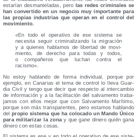
esta­rían des­man­te­la­das, pero
las redes cri­mi­na­les se
han con­ver­ti­do en un nego­cio muy impor­tan­te para
las pro­pias indus­trias que ope­ran en el con­trol del
movi­mien­to.
«En todo el ope­ra­ti­vo de ese sis­te­ma se
nece­si­ta seguir cri­mi­na­li­zan­do la migra­ción
y a quie­nes habla­mos de liber­tad de movi­
mien­to, de dere­cho para todas y todos,
o com­pa­ñe­ros que luchan con­tra el
racismo».
No estoy hablan­do de for­ma indi­vi­dual, por­que por
ejem­plo, en Cana­rias el tema de con­trol lo lle­va Guar­
dia Civil y ten­go que decir que res­pec­to al inter­cam­bio
de infor­ma­ción y a la faci­li­ta­ción del sal­va­men­to tra­ba­
ja­mos con ellos mejor que con Sal­va­men­to Marí­ti­mo,
por­que son más trans­pa­ren­tes, pero esta­mos hablan­do
del
pro­pio sis­te­ma que ha colo­ca­do un Man­do Úni­co
para mili­ta­ri­zar la zona
y que gane dine­ro quién gana
dine­ro con estas cosas.
El sis­te­ma es ese y en todo el ope­ra­ti­vo de ese sis­te­