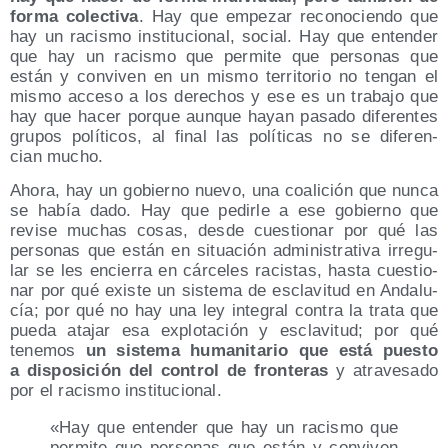
for­ma colec­ti­va
. Hay que empe­zar reco­no­cien­do que
hay un racis­mo ins­ti­tu­cio­nal, social. Hay que enten­der
que hay un racis­mo que per­mi­te que per­so­nas que
están y con­vi­ven en un mis­mo terri­to­rio no ten­gan el
mis­mo acce­so a los dere­chos y ese es un tra­ba­jo que
hay que hacer por­que aun­que hayan pasa­do dife­ren­tes
gru­pos polí­ti­cos, al final las polí­ti­cas no se dife­ren­
cian mucho.
Aho­ra, hay un gobierno nue­vo, una coa­li­ción que nun­ca
se había dado. Hay que pedir­le a ese gobierno que
revi­se muchas cosas, des­de cues­tio­nar por qué las
per­so­nas que están en situa­ción admi­nis­tra­ti­va irre­gu­
lar se les encie­rra en cár­ce­les racis­tas, has­ta cues­tio­
nar por qué exis­te un sis­te­ma de escla­vi­tud en Anda­lu­
cía; por qué no hay una ley inte­gral con­tra la tra­ta que
pue­da ata­jar esa explo­ta­ción y escla­vi­tud; por qué
tene­mos
un sis­te­ma huma­ni­ta­rio que está pues­to
a dis­po­si­ción del con­trol de fron­te­ras
y atra­ve­sa­do
por el racis­mo institucional.
«Hay que enten­der que hay un racis­mo que
per­mi­te que per­so­nas que están y con­vi­ven