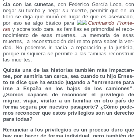
cía con las cune­tas
, con Fede­ri­co Gar­cía Loca, con
negar su tum­ba y negar su muer­te, per­mi­tir que en un
libro se diga que murió en lugar de que es ase­si­na­do,
por eso es algo bási­co para
Cami­nan­do Fron­te­
ras
y sobre todo para las fami­lias es pri­mor­dial el reco­
no­ci­mien­to de esas muer­tes. La memo­ria de esas
muer­tes, la recons­truc­ción del rela­to para saber la ver­
dad. No pode­mos ir hacia la repa­ra­ción y la jus­ti­cia,
por­que ni siquie­ra se per­mi­te a las fami­lias recons­truir
las muertes.
Qui­zás una de las his­to­rias tam­bién más impac­tan­
tes, por sen­tir­la tan cer­ca, sea cuan­do tu hijo Ernes­
to te dice que ha esta­do jugan­do a “entre­nar­se para
irse a Espa­ña en los bajos de los camio­nes”.
¿Somos capa­ces de reco­no­cer el pri­vi­le­gio de
migrar, via­jar, visi­tar a un fami­liar en otro país de
for­ma segu­ra por nues­tro pasa­por­te? ¿Cómo pode­
mos reco­no­cer que estos pri­vi­le­gios son un dere­cho
para todas?
Renun­ciar a los pri­vi­le­gios es un pro­ce­so duro que
hay que hacer de for­ma indi­vi­dual, pero tam­bién de