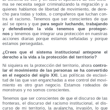
ma se nece­si­ta seguir cri­mi­na­li­zan­do la migra­ción y a
quie­nes habla­mos de liber­tad de movi­mien­to, de dere­
cho para todas y todos, o com­pa­ñe­ros que luchan con­
tra el racis­mo. Tene­mos que ser cons­cien­tes de que
así se ope­ra y que
para seguir luchan­do, tra­ba­jan­do
y defen­dien­do la vida tene­mos que pro­te­ger­
nos
y tene­mos que inte­grar una pro­tec­ción en nues­tras
accio­nes dia­rias por­que esta­mos seña­la­das y por­que
esta­mos perseguidas.
¿Crees que el sis­te­ma ins­ti­tu­cio­nal ante­po­ne el
dere­cho a la vida a la pro­tec­ción del territorio?
Ni siquie­ra es la pro­tec­ción del terri­to­rio, aho­ra
con­tro­
lar el movi­mien­to de las per­so­nas se ha con­ver­ti­do
en el nego­cio del siglo XXI.
Las polí­ti­cas de escla­vi­
tud de las que van engan­cha­das a ese con­trol del movi­
mien­to es otro gran nego­cio. Esta­mos rodea­dos de
mons­truos y no somos conscientes.
Tene­mos que ser cons­cien­tes de que el dis­cur­so de las
fron­te­ras, el dis­cur­so del racis­mo ins­ti­tu­cio­nal, el dis­
cur­so de mi terri­to­rio, la ava­lan­cha, inva­sión, lo que