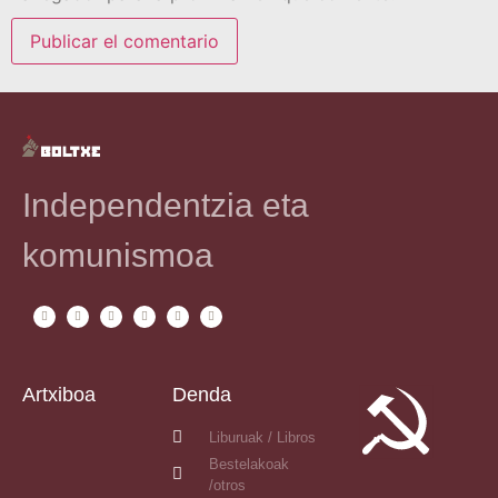
Independentzia eta
komunismoa
Artxiboa
Denda
Liburuak / Libros
Bestelakoak
/otros