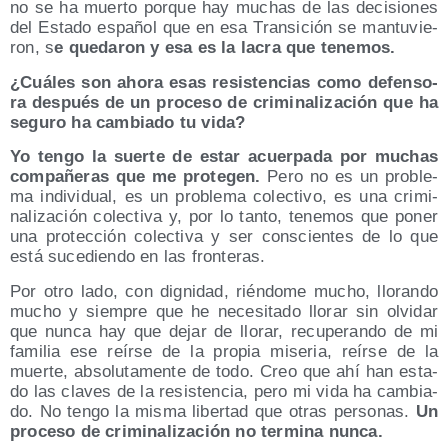
no se ha muer­to por­que hay muchas de las deci­sio­nes
del Esta­do espa­ñol que en esa Tran­si­ción se man­tu­vie­
ron, s
e que­da­ron y esa es la lacra que tenemos.
¿Cuá­les son aho­ra esas resis­ten­cias como defen­so­
ra des­pués de un pro­ce­so de cri­mi­na­li­za­ción que ha
segu­ro ha cam­bia­do tu vida?
Yo ten­go la suer­te de estar acuer­pa­da por muchas
com­pa­ñe­ras que me pro­te­gen.
Pero no es un pro­ble­
ma indi­vi­dual, es un pro­ble­ma colec­ti­vo, es una cri­mi­
na­li­za­ción colec­ti­va y, por lo tan­to, tene­mos que poner
una pro­tec­ción colec­ti­va y ser cons­cien­tes de lo que
está suce­dien­do en las fronteras.
Por otro lado, con dig­ni­dad, rién­do­me mucho, llo­ran­do
mucho y siem­pre que he nece­si­ta­do llo­rar sin olvi­dar
que nun­ca hay que dejar de llo­rar, recu­pe­ran­do de mi
fami­lia ese reír­se de la pro­pia mise­ria, reír­se de la
muer­te, abso­lu­ta­men­te de todo. Creo que ahí han esta­
do las cla­ves de la resis­ten­cia, pero mi vida ha cam­bia­
do. No ten­go la mis­ma liber­tad que otras per­so­nas.
Un
pro­ce­so de cri­mi­na­li­za­ción no ter­mi­na nunca.