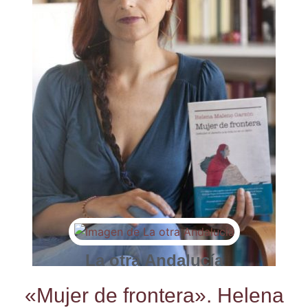
La otra Andalucía
«Mujer de fron­te­ra». Hele­na