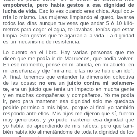
empo­bre­cía, pero había ges­tos a esa dig­ni­dad de
lucha de vida.
Eso lo ves cuan­do eres chi­ca. Aquí ocu­
rría lo mis­mo. Las muje­res lim­pian­do el gue­to, lavar­se
todos los días aun­que tuvie­ses que andar 5 ó 10 kiló­
me­tros para coger el agua, te lava­bas, tenías que estar
lim­pia. Son ges­tos que te aga­rran a la vida. La dig­ni­dad
es un meca­nis­mo de resistencia.
Lo cuen­to en el libro. Hay varias per­so­nas que me
dicen que me podía ir de Marrue­cos, que podía vol­ver.
En ese momen­to, pen­sé en mi abue­la, en mi abue­lo, en
mi ense­ñan­za y dije “mira no, ellas no se hubie­ran ido”.
Al final, tene­mos que enten­der la dimen­sión colec­ti­va
de las cosas:
no era un jui­cio con­tra mí sola­men­
te,
era un jui­cio que tenía un impac­to en mucha gen­te
y en muchas com­pa­ñe­ras y com­pa­ñe­ros. Yo me podía
ir, pero para man­te­ner esa dig­ni­dad solo me que­da­ba
pedir­le per­mi­so a mis hijos, por­que al final yo tam­bién
res­pon­do ante ellos. Mis hijos me dije­ron que sí, fue­ron
muy gene­ro­sos, y yo pude man­te­ner esa dig­ni­dad que
yo había ido apren­dien­do de mis raí­ces, pero que tam­
bién había ido ali­men­tán­do­me de toda la dig­ni­dad de los