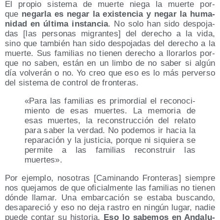
El pro­pio sis­te­ma de muer­te nie­ga la muer­te por­
que
negar­la es negar la exis­ten­cia y negar la huma­
ni­dad en últi­ma ins­tan­cia
. No solo han sido des­po­ja­
das [las per­so­nas migran­tes] del dere­cho a la vida,
sino que tam­bién han sido des­po­ja­das del dere­cho a la
muer­te. Sus fami­lias no tie­nen dere­cho a llo­rar­los por­
que no saben, están en un lim­bo de no saber si algún
día vol­ve­rán o no. Yo creo que eso es lo más per­ver­so
del sis­te­ma de con­trol de fronteras.
«Para las fami­lias es pri­mor­dial el reco­no­ci­
mien­to de esas muer­tes. La memo­ria de
esas muer­tes, la recons­truc­ción del rela­to
para saber la ver­dad. No pode­mos ir hacia la
repa­ra­ción y la jus­ti­cia, por­que ni siquie­ra se
per­mi­te a las fami­lias recons­truir las
muertes».
Por ejem­plo, noso­tras [Cami­nan­do Fron­te­ras] siem­pre
nos que­ja­mos de que ofi­cial­men­te las fami­lias no tie­nen
dón­de lla­mar. Una embar­ca­ción se esta­ba bus­can­do,
des­apa­re­ció y eso no deja ras­tro en nin­gún lugar, nadie
pue­de con­tar su his­to­ria.
Eso lo sabe­mos en Anda­lu­