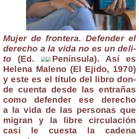
Mujer de fron­te­ra. Defen­der el
dere­cho a la vida no es un deli­
to
(Ed.
Penín­su­la
). Así es
Hele­na Maleno (El Eji­do, 1970)
y este es el títu­lo del libro don­
de cuen­ta des­de las entra­ñas
como defen­der ese dere­cho
a la vida de las per­so­nas que
migran y la libre cir­cu­la­ción
casi le cues­ta la cade­na