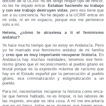
dos­sier de la UCRIF no les ten­go nin­gún tipo de ren­cor,
no les he deja­do entrar.
Esta­ban hacien­do su tra­ba­jo
y con ese tra­ba­jo des­tru­yen vidas
, pero eso tie­ne que
ser a su con­cien­cia. No he deja­do a la UCRIF entrar en
mi vida, ni en mi espa­cio, por­que ese me per­te­ne­ce
solo a mí.
Hele­na, ¿cómo te atra­vie­sa a ti el femi­nis­mo
andaluz?
Yo hace mucho tiem­po que no estoy en Anda­lu­cía. Pero
yo he mama­do ese femi­nis­mo anda­luz de mi fami­lia
y
creo que es muy impor­tan­te recu­pe­rar his­to­ria
. En
Anda­lu­cía hay muchas reali­da­des, tene­mos ese femi­
nis­mo gitano que el reco­no­ci­mien­to al pue­blo gitano es
bru­tal por­que es la expre­sión máxi­ma de racis­mo que
hay en el Esta­do espa­ñol por la per­se­cu­ción al pue­blo
gitano, esa cri­mi­na­li­za­ción y estig­ma­ti­za­ción a un
pueblo.
Para mí, nece­si­ta­mos recu­pe­rar la his­to­ria como enca­
lar que hemos habla­do, no es lim­piar, ni las labo­res de
las muje­res, enca­lar es otra cosa. A mí me encan­ta­ría
que en mi tie­rra, todas esas muje­res que tie­nen ense­