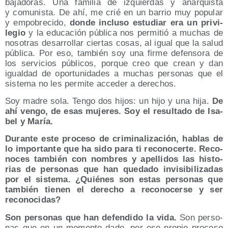
ba­ja­do­ras. Una fami­lia de izquier­das y anar­quis­ta
y comu­nis­ta. De ahí, me crié en un barrio muy popu­lar
y empo­bre­ci­do,
don­de inclu­so estu­diar era un pri­vi­
le­gio
y la edu­ca­ción públi­ca nos per­mi­tió a muchas de
noso­tras desa­rro­llar cier­tas cosas, al igual que la salud
públi­ca. Por eso, tam­bién soy una fir­me defen­so­ra de
los ser­vi­cios públi­cos, por­que creo que crean y dan
igual­dad de opor­tu­ni­da­des a muchas per­so­nas que el
sis­te­ma no les per­mi­te acce­der a derechos.
Soy madre sola. Ten­go dos hijos: un hijo y una hija.
De
ahí ven­go, de esas muje­res. Soy el resul­ta­do de Isa­
bel y María.
Duran­te este pro­ce­so de cri­mi­na­li­za­ción, hablas de
lo impor­tan­te que ha sido para ti reco­no­cer­te. Reco­
no­ces tam­bién con nom­bres y ape­lli­dos las his­to­
rias de per­so­nas que han que­da­do invi­si­bi­li­za­das
por el sis­te­ma. ¿Quié­nes son estas per­so­nas que
tam­bién tie­nen el dere­cho a reco­no­cer­se y ser
reconocidas?
Son per­so­nas que han defen­di­do la vida.
Son per­so­
nas que en un momen­to dado, por eso pro­pio pro­ce­so