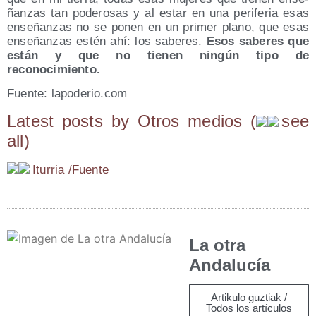
ñan­zas tan pode­ro­sas y al estar en una peri­fe­ria esas
ense­ñan­zas no se ponen en un pri­mer plano, que esas
ense­ñan­zas estén ahí: los sabe­res.
Esos sabe­res que
están y que no tie­nen nin­gún tipo de
reconocimiento.
Fuen­te: lapo​de​rio​.com
Latest posts by Otros medios
(
see
all
)
Itu­rria /​Fuen­te
La otra
Andalucía
Artikulo guztiak /
Todos los artículos