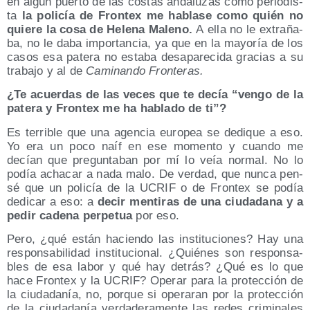
en algún puer­to de las cos­tas anda­lu­zas como perio­dis­
ta
la poli­cía de Fron­tex me habla­se como quién no
quie­re la cosa de Hele­na Maleno.
A ella no le extra­ña­
ba, no le daba impor­tan­cia, ya que en la mayo­ría de los
casos esa pate­ra no esta­ba des­apa­re­ci­da gra­cias a su
tra­ba­jo y al de
Cami­nan­do Fronteras.
¿Te acuer­das de las veces que te decía “ven­go de la
pate­ra y Fron­tex me ha habla­do de ti”?
Es terri­ble que una agen­cia euro­pea se dedi­que a eso.
Yo era un poco naíf en ese momen­to y cuan­do me
decían que pre­gun­ta­ban por mí lo veía nor­mal. No lo
podía acha­car a nada malo. De ver­dad, que nun­ca pen­
sé que un poli­cía de la UCRIF o de Fron­tex se podía
dedi­car a eso: a
decir men­ti­ras de una ciu­da­da­na y a
pedir cade­na per­pe­tua
por eso.
Pero, ¿qué están hacien­do las ins­ti­tu­cio­nes? Hay una
res­pon­sa­bi­li­dad ins­ti­tu­cio­nal. ¿Quié­nes son res­pon­sa­
bles de esa labor y qué hay detrás? ¿Qué es lo que
hace Fron­tex y la UCRIF? Ope­rar para la pro­tec­ción de
la ciu­da­da­nía, no, por­que si ope­ra­ran por la pro­tec­ción
de la ciu­da­da­nía ver­da­de­ra­men­te las redes cri­mi­na­les