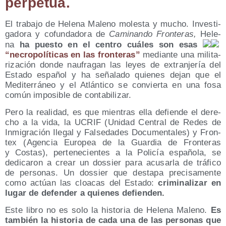
perpetua.
El tra­ba­jo de Hele­na Maleno moles­ta y mucho. Inves­ti­
ga­do­ra y cofun­da­do­ra de
Cami­nan­do Fron­te­ras,
Hele­
na
ha pues­to en el cen­tro cuá­les son esas
“necro­po­lí­ti­cas en las fron­te­ras”
median­te una mili­ta­
ri­za­ción don­de nau­fra­gan las leyes de extran­je­ría del
Esta­do espa­ñol y ha seña­la­do quie­nes dejan que el
Medi­te­rrá­neo y el Atlán­ti­co se con­vier­ta en una fosa
común impo­si­ble de contabilizar.
Pero la reali­dad, es que mien­tras ella defien­de el dere­
cho a la vida, la UCRIF (Uni­dad Cen­tral de Redes de
Inmi­gra­ción Ile­gal y Fal­se­da­des Docu­men­ta­les) y Fron­
tex (Agen­cia Euro­pea de la Guar­dia de Fron­te­ras
y Cos­tas), per­te­ne­cien­tes a la Poli­cía espa­ño­la, se
dedi­ca­ron a crear un dos­sier para acu­sar­la de trá­fi­co
de per­so­nas. Un dos­sier que des­ta­pa pre­ci­sa­men­te
como actúan las cloa­cas del Esta­do:
cri­mi­na­li­zar en
lugar de defen­der a quie­nes defienden.
Este libro no es solo la his­to­ria de Hele­na Maleno.
Es
tam­bién la his­to­ria de cada una de las per­so­nas que