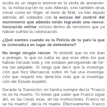
ocul­ta es un nego­cio enor­me en la ven­ta de arma­men­
to, la mili­ta­ri­za­ción no solo Albo­rán, sino tam­bién otras
zonas como en Níger, el nor­te de Mali, se han deja­do
ade­más allí sol­da­dos con
la excu­sa del con­trol del
movi­mien­to que ade­más están logran­do una neo­co­
lo­ni­za­ción mili­tar
inclu­so den­tro de terri­to­rios que ya
habían sufri­do la colonización.
¿Qué sien­tes cuan­do es la Poli­cía de tu país la que
te cri­mi­na­li­za en lugar de defenderte?
No ten­go nin­gún ren­cor.
Yo enten­dí que no me iban
a pro­te­ger, lo que no sabía es que eran ellos los que
habían ini­cia­do todo y me esta­ban per­si­guien­do de for­
ma tan pal­pa­ble. Sí ten­go que decir que la inves­ti­ga­
ción que hizo Marrue­cos sobre mí fue una inves­ti­ga­
ción que res­pe­tó mis dere­chos más que la inves­ti­ga­
ción del Esta­do español.
Duran­te la Tran­si­ción, mi fami­lia siem­pre decía “Fran­co
no se ha muer­to. Tú tie­nes que saber que Fran­co sigue
ahí, en las cosas esas, en las ins­ti­tu­cio­nes. Fran­co no
se ha muer­to”, decía mi madre. Efec­ti­va­men­te, Fran­co