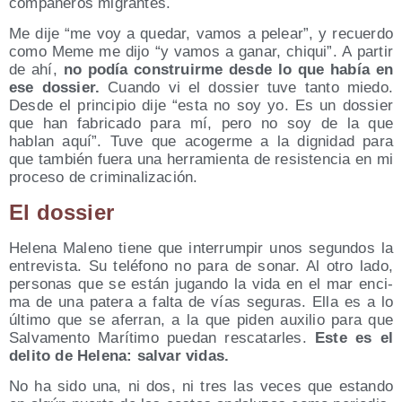
com­pa­ñe­ros migrantes.
Me dije “me voy a que­dar, vamos a pelear”, y recuer­do
como Meme me dijo “y vamos a ganar, chi­qui”. A par­tir
de ahí,
no podía cons­truir­me des­de lo que había en
ese dos­sier.
Cuan­do vi el dos­sier tuve tan­to mie­do.
Des­de el prin­ci­pio dije “esta no soy yo. Es un dos­sier
que han fabri­ca­do para mí, pero no soy de la que
hablan aquí”. Tuve que aco­ger­me a la dig­ni­dad para
que tam­bién fue­ra una herra­mien­ta de resis­ten­cia en mi
pro­ce­so de criminalización.
El dos­sier
Hele­na Maleno tie­ne que inte­rrum­pir unos segun­dos la
entre­vis­ta. Su telé­fono no para de sonar. Al otro lado,
per­so­nas que se están jugan­do la vida en el mar enci­
ma de una pate­ra a fal­ta de vías segu­ras. Ella es a lo
últi­mo que se afe­rran, a la que piden auxi­lio para que
Sal­va­men­to Marí­ti­mo pue­dan res­ca­tar­les.
Este es el
deli­to de Hele­na: sal­var vidas.
No ha sido una, ni dos, ni tres las veces que estan­do