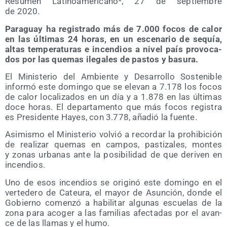
Resu­men Lati­no­ame­ri­cano*, 27 de sep­tiem­bre
de 2020.
Para­guay ha regis­tra­do más de 7.000 focos de calor
en las últi­mas 24 horas, en un esce­na­rio de sequía,
altas tem­pe­ra­tu­ras e incen­dios a nivel país pro­vo­ca­
dos por las que­mas ile­ga­les de pas­tos y basura.
El Minis­te­rio del Ambien­te y Desa­rro­llo Sos­te­ni­ble
infor­mó este domin­go que se ele­van a 7.178 los focos
de calor loca­li­za­dos en un día y a 1.878 en las últi­mas
doce horas. El depar­ta­men­to que más focos regis­tra
es Pre­si­den­te Hayes, con 3.778, aña­dió la fuente.
Asi­mis­mo el Minis­te­rio vol­vió a recor­dar la prohi­bi­ción
de rea­li­zar que­mas en cam­pos, pas­ti­za­les, mon­tes
y zonas urba­nas ante la posi­bi­li­dad de que deri­ven en
incendios.
Uno de esos incen­dios se ori­gi­nó este domin­go en el
ver­te­de­ro de Cateu­ra, el mayor de Asun­ción, don­de el
Gobierno comen­zó a habi­li­tar algu­nas escue­las de la
zona para aco­ger a las fami­lias afec­ta­das por el avan­
ce de las lla­mas y el humo.