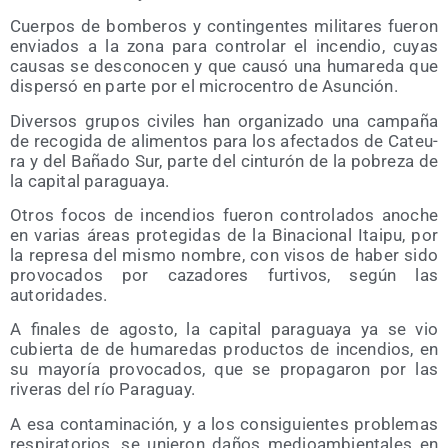
Cuer­pos de bom­be­ros y con­tin­gen­tes mili­ta­res fue­ron
envia­dos a la zona para con­tro­lar el incen­dio, cuyas
cau­sas se des­co­no­cen y que cau­só una huma­re­da que
dis­per­só en par­te por el micro­cen­tro de Asunción.
Diver­sos gru­pos civi­les han orga­ni­za­do una cam­pa­ña
de reco­gi­da de ali­men­tos para los afec­ta­dos de Cateu­
ra y del Baña­do Sur, par­te del cin­tu­rón de la pobre­za de
la capi­tal paraguaya.
Otros focos de incen­dios fue­ron con­tro­la­dos ano­che
en varias áreas pro­te­gi­das de la Bina­cio­nal Itai­pu, por
la repre­sa del mis­mo nom­bre, con visos de haber sido
pro­vo­ca­dos por caza­do­res fur­ti­vos, según las
autoridades.
A fina­les de agos­to, la capi­tal para­gua­ya ya se vio
cubier­ta de de huma­re­das pro­duc­tos de incen­dios, en
su mayo­ría pro­vo­ca­dos, que se pro­pa­ga­ron por las
rive­ras del río Paraguay.
A esa con­ta­mi­na­ción, y a los con­si­guien­tes pro­ble­mas
res­pi­ra­to­rios, se unie­ron daños medioam­bien­ta­les en