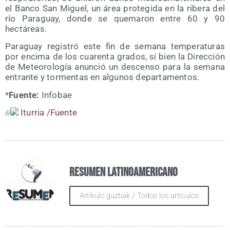
el Ban­co San Miguel, un área pro­te­gi­da en la ribe­ra del
río Para­guay, don­de se que­ma­ron entre 60 y 90
hectáreas.
Para­guay regis­tró este fin de sema­na tem­pe­ra­tu­ras
por enci­ma de los cua­ren­ta gra­dos, si bien la Direc­ción
de Meteo­ro­lo­gía anun­ció un des­cen­so para la sema­na
entran­te y tor­men­tas en algu­nos departamentos.
*
Fuen­te:
Info­bae
Itu­rria /​Fuen­te
Resumen Latinoamericano
Artikulo guztiak / Todos los artículos