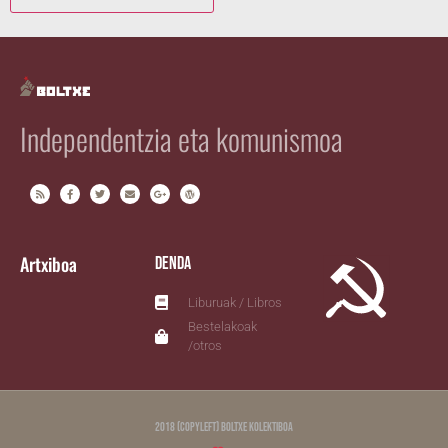
Independentzia eta komunismoa
Artxiboa
Denda
Liburuak / Libros
Bestelakoak
/otros
2018 (copyleft) Boltxe Kolektiboa