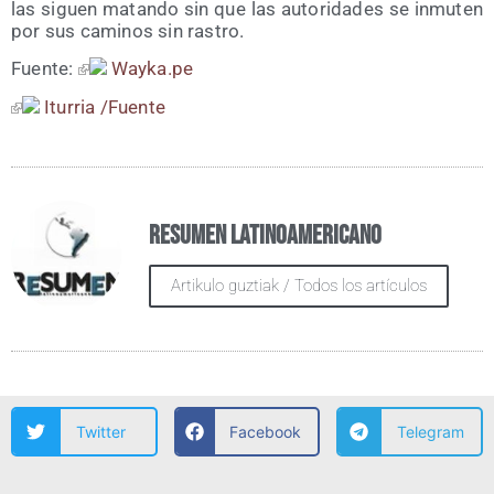
las siguen matan­do sin que las auto­ri­da­des se inmu­ten
por sus cami­nos sin rastro.
Fuen­te:
Way​ka​.pe
Itu­rria /​Fuen­te
Resumen Latinoamericano
Artikulo guztiak / Todos los artículos
Twitter
Facebook
Telegram