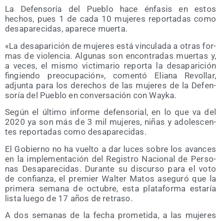
La Defen­so­ría del Pue­blo hace énfa­sis en estos
hechos, pues 1 de cada 10 muje­res repor­ta­das como
des­apa­re­ci­das, apa­re­ce muerta.
«La des­apa­ri­ción de muje­res está vin­cu­la­da a otras for­
mas de vio­len­cia. Algu­nas son encon­tra­das muer­tas y,
a veces, el mis­mo vic­ti­ma­rio repor­ta la des­apa­ri­ción
fin­gien­do preo­cu­pa­ción», comen­tó Elia­na Revo­llar,
adjun­ta para los dere­chos de las muje­res de la Defen­
so­ría del Pue­blo en con­ver­sa­ción con Wayka.
Según el últi­mo infor­me defen­so­rial, en lo que va del
2020 ya son más de 3 mil muje­res, niñas y ado­les­cen­
tes repor­ta­das como desaparecidas.
El Gobierno no ha vuel­to a dar luces sobre los avan­ces
en la imple­men­ta­ción del Regis­tro Nacio­nal de Per­so­
nas Des­apa­re­ci­das. Duran­te su dis­cur­so para el voto
de con­fian­za, el pre­mier Wal­ter Matos ase­gu­ró que la
pri­me­ra sema­na de octu­bre, esta pla­ta­for­ma esta­ría
lis­ta lue­go de 17 años de retraso.
A dos sema­nas de la fecha pro­me­ti­da, a las muje­res