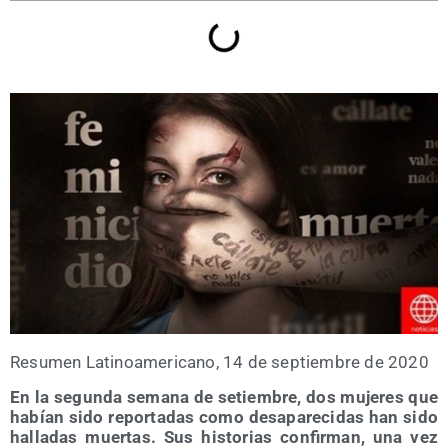
Resu­men Lati­no­ame­ri­cano, 14 de sep­tiem­bre de 2020
En la segun­da sema­na de setiem­bre, dos muje­res que
habían sido repor­ta­das como des­apa­re­ci­das han sido
halla­das muer­tas. Sus his­to­rias con­fir­man, una vez