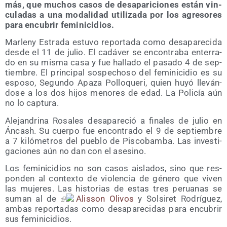
más, que muchos casos de des­apa­ri­cio­nes están vin­
cu­la­das a una moda­li­dad uti­li­za­da por los agre­so­res
para encu­brir feminicidios.
Mar­leny Estra­da estu­vo repor­ta­da como des­apa­re­ci­da
des­de el 11 de julio. El cadá­ver se encon­tra­ba ente­rra­
do en su mis­ma casa y fue halla­do el pasa­do 4 de sep­
tiem­bre. El prin­ci­pal sos­pe­cho­so del femi­ni­ci­dio es su
espo­so, Segun­do Apa­za Pollo­que­ri, quien huyó lle­ván­
do­se a los dos hijos meno­res de edad. La Poli­cía aún
no lo captura.
Ale­jan­dri­na Rosa­les des­apa­re­ció a fina­les de julio en
Áncash. Su cuer­po fue encon­tra­do el 9 de sep­tiem­bre
a 7 kiló­me­tros del pue­blo de Pis­co­bam­ba. Las inves­ti­
ga­cio­nes aún no dan con el asesino.
Los femi­ni­ci­dios no son casos ais­la­dos, sino que res­
pon­den al con­tex­to de vio­len­cia de géne­ro que viven
las muje­res. Las his­to­rias de estas tres perua­nas se
suman al de
Alis­son Oli­vos
y Sol­si­ret Rodrí­guez,
ambas repor­ta­das como des­apa­re­ci­das para encu­brir
sus feminicidios.