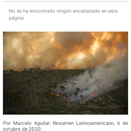
No se ha encontrado ningún encabezado en esta
página.
Por Mar­ce­lo Agui­lar. Resu­men Lati­no­ame­ri­cano, 6 de
octu­bre de 2020.