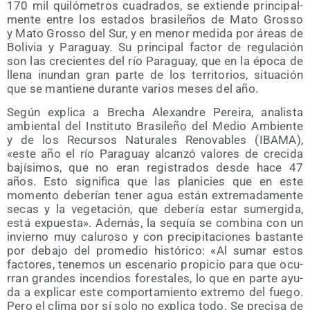
170 mil qui­ló­me­tros cua­dra­dos, se extien­de prin­ci­pal­
men­te entre los esta­dos bra­si­le­ños de Mato Gros­so
y Mato Gros­so del Sur, y en menor medi­da por áreas de
Boli­via y Para­guay. Su prin­ci­pal fac­tor de regu­la­ción
son las cre­cien­tes del río Para­guay, que en la épo­ca de
lle­na inun­dan gran par­te de los terri­to­rios, situa­ción
que se man­tie­ne duran­te varios meses del año.
Según expli­ca a Bre­cha Ale­xan­dre Perei­ra, ana­lis­ta
ambien­tal del Ins­ti­tu­to Bra­si­le­ño del Medio Ambien­te
y de los Recur­sos Natu­ra­les Reno­va­bles (IBAMA),
«este año el río Para­guay alcan­zó valo­res de cre­ci­da
bají­si­mos, que no eran regis­tra­dos des­de hace 47
años. Esto sig­ni­fi­ca que las pla­ni­cies que en este
momen­to debe­rían tener agua están extre­ma­da­men­te
secas y la vege­ta­ción, que debe­ría estar sumer­gi­da,
está expues­ta». Ade­más, la sequía se com­bi­na con un
invierno muy calu­ro­so y con pre­ci­pi­ta­cio­nes bas­tan­te
por deba­jo del pro­me­dio his­tó­ri­co: «Al sumar estos
fac­to­res, tene­mos un esce­na­rio pro­pi­cio para que ocu­
rran gran­des incen­dios fores­ta­les, lo que en par­te ayu­
da a expli­car este com­por­ta­mien­to extre­mo del fue­go.
Pero el cli­ma por sí solo no expli­ca todo. Se pre­ci­sa de