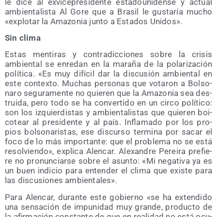
le dice al exvi­ce­pre­si­den­te esta­dou­ni­den­se y actual
ambien­ta­lis­ta Al Gore que a Bra­sil le gus­ta­ría mucho
«explo­tar la Ama­zo­nia jun­to a Esta­dos Unidos».
Sin cli­ma
Estas men­ti­ras y con­tra­dic­cio­nes sobre la cri­sis
ambien­tal se enre­dan en la mara­ña de la pola­ri­za­ción
polí­ti­ca. «Es muy difí­cil dar la dis­cu­sión ambien­tal en
este con­tex­to. Muchas per­so­nas que vota­ron a Bol­so­
na­ro segu­ra­men­te no quie­ren que la Ama­zo­nia sea des­
trui­da, pero todo se ha con­ver­ti­do en un cir­co polí­ti­co:
son los izquier­dis­tas y ambien­ta­lis­tas que quie­ren boi­
co­tear al pre­si­den­te y al país. Infla­ma­do por los pro­
pios bol­so­na­ris­tas, ese dis­cur­so ter­mi­na por sacar el
foco de lo más impor­tan­te: que el pro­ble­ma no se está
resol­vien­do», expli­ca Alen­car. Ale­xan­dre Perei­ra pre­fie­
re no pro­nun­ciar­se sobre el asun­to: «Mi nega­ti­va ya es
un buen indi­cio para enten­der el cli­ma que exis­te para
las dis­cu­sio­nes ambientales».
Para Alen­car, duran­te este gobierno «se ha exten­di­do
una sen­sa­ción de impu­ni­dad muy gran­de, pro­duc­to de
la afir­ma­ción cons­tan­te de que en reali­dad no está ocu­