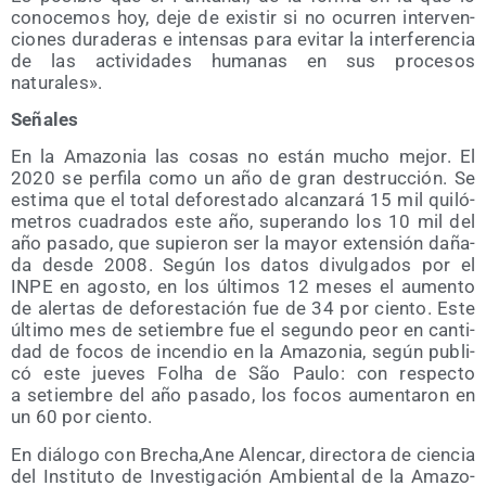
cono­ce­mos hoy, deje de exis­tir si no ocu­rren inter­ven­
cio­nes dura­de­ras e inten­sas para evi­tar la inter­fe­ren­cia
de las acti­vi­da­des huma­nas en sus pro­ce­sos
naturales».
Seña­les
En la Ama­zo­nia las cosas no están mucho mejor. El
2020 se per­fi­la como un año de gran des­truc­ción. Se
esti­ma que el total defo­res­ta­do alcan­za­rá 15 mil qui­ló­
me­tros cua­dra­dos este año, superan­do los 10 mil del
año pasa­do, que supie­ron ser la mayor exten­sión daña­
da des­de 2008. Según los datos divul­ga­dos por el
INPE en agos­to, en los últi­mos 12 meses el aumen­to
de aler­tas de defo­res­ta­ción fue de 34 por cien­to. Este
últi­mo mes de setiem­bre fue el segun­do peor en can­ti­
dad de focos de incen­dio en la Ama­zo­nia, según publi­
có este jue­ves Folha de São Pau­lo: con res­pec­to
a setiem­bre del año pasa­do, los focos aumen­ta­ron en
un 60 por ciento.
En diá­lo­go con Brecha,Ane Alen­car, direc­to­ra de cien­cia
del Ins­ti­tu­to de Inves­ti­ga­ción Ambien­tal de la Ama­zo­