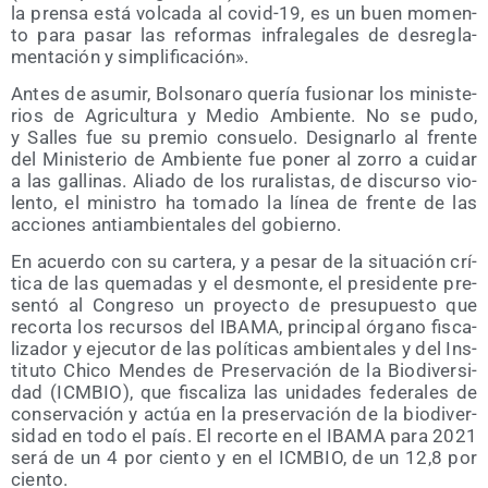
la pren­sa está vol­ca­da al covid-19, es un buen momen­
to para pasar las refor­mas infra­le­ga­les de des­re­gla­
men­ta­ción y simplificación».
Antes de asu­mir, Bol­so­na­ro que­ría fusio­nar los minis­te­
rios de Agri­cul­tu­ra y Medio Ambien­te. No se pudo,
y Salles fue su pre­mio con­sue­lo. Desig­nar­lo al fren­te
del Minis­te­rio de Ambien­te fue poner al zorro a cui­dar
a las galli­nas. Alia­do de los rura­lis­tas, de dis­cur­so vio­
len­to, el minis­tro ha toma­do la línea de fren­te de las
accio­nes anti­am­bien­ta­les del gobierno.
En acuer­do con su car­te­ra, y a pesar de la situa­ción crí­
ti­ca de las que­ma­das y el des­mon­te, el pre­si­den­te pre­
sen­tó al Con­gre­so un pro­yec­to de pre­su­pues­to que
recor­ta los recur­sos del IBAMA, prin­ci­pal órgano fis­ca­
li­za­dor y eje­cu­tor de las polí­ti­cas ambien­ta­les y del Ins­
ti­tu­to Chi­co Men­des de Pre­ser­va­ción de la Bio­di­ver­si­
dad (ICMBIO), que fis­ca­li­za las uni­da­des fede­ra­les de
con­ser­va­ción y actúa en la pre­ser­va­ción de la bio­di­ver­
si­dad en todo el país. El recor­te en el IBAMA para 2021
será de un 4 por cien­to y en el ICMBIO, de un 12,8 por
ciento.