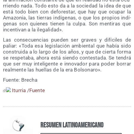
rrien­do nada. Todo esto da a la socie­dad la idea de que
está todo bien con defo­res­tar, que hay que ocu­par la
Ama­zo­nia, las tie­rras indí­ge­nas, o que los pro­pios indí­
ge­nas son quie­nes tie­nen la cul­pa. Son men­ti­ras que
incen­ti­van a la ilegalidad».
Las con­se­cuen­cias pue­den ser gra­ves y difí­ci­les de
paliar: «Toda esa legis­la­ción ambien­tal que había sido
cons­trui­da a lo lar­go de los años, y que de cier­ta for­ma
se res­pe­ta­ba, aho­ra está sien­do con­tes­ta­da. Se ten­drá
que ser muy inte­li­gen­te e inno­va­dor para poder borrar
real­men­te las hue­llas de la era Bolsonaro».
Fuen­te: Brecha
Itu­rria /​Fuen­te
Resumen Latinoamericano