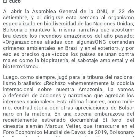
El cuco
Al abrir la Asam­blea Gene­ral de la ONU, el 22 de
setiem­bre, y al diri­gir­se esta sema­na al orga­nis­mo
espe­cia­li­za­do en bio­di­ver­si­dad de las Nacio­nes Uni­das,
Bol­so­na­ro man­tu­vo la mis­ma narra­ti­va que acos­tum­
bra des­de los incen­dios ama­zó­ni­cos del año pasa­do:
«Orga­ni­za­cio­nes alia­das con algu­na­sONG coman­dan
crí­me­nes ambien­ta­les en Bra­sil y en el exte­rior», y por
eso es pre­ci­so que «todos los paí­ses se unan con­tra
males como la bio­pi­ra­te­ría, el sabo­ta­je ambien­tal y el
bioterrorismo».
Lue­go, como siem­pre, jugó para la tri­bu­na del nacio­na­
lis­mo bra­si­le­ño: «Recha­zo vehe­men­te­men­te la codi­cia
inter­na­cio­nal sobre nues­tra Ama­zo­nia. La vamos
a defen­der de accio­nes y narra­ti­vas que agre­dan los
intere­ses nacio­na­les». Esta últi­ma fra­se es, como míni­
mo, con­tra­dic­to­ria con otras apre­cia­cio­nes de Bol­so­
na­ro en la mate­ria. En una esce­na emba­ra­zo­sa del
recien­te­men­te estre­na­do docu­men­tal El foro, del
cineas­ta ale­mán Mar­cus Vet­ter, que trans­cu­rre en el
Foro Eco­nó­mi­co Mun­dial de Davos de 2019, Bol­so­na­ro