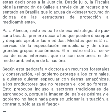
estas deci­sio­nes a la Jus­ti­cia. Des­de julio, la Fis­ca­lía
pide la remo­ción de Salles a tra­vés de un recur­so pre­
sen­ta­do en Bra­si­lia que lo acu­sa de «des­es­truc­tu­ra­ción
dolo­sa de las estruc­tu­ras de pro­tec­ción al
medioambiente».
Para Alen­car, «esto es par­te de esa estra­te­gia de pas­
sar a boia­da: pri­me­ro sacar a los que pue­den dis­cre­par
y des­pués apro­bar las medi­das. Medi­das que están al
ser­vi­cio de la espe­cu­la­ción inmo­bi­lia­ria y de otros
gran­des gru­pos eco­nó­mi­cos. El minis­tro está al ser­vi­
cio de esos intere­ses, que no son comu­nes, ni del
medio ambien­te, ni de la nación».
Según esta geó­gra­fa y doc­to­ra en recur­sos fores­ta­les
y con­ser­va­ción, «el gobierno pro­te­ge a los cri­mi­na­les,
a quie­nes quie­ren espe­cu­lar con tie­rras ama­zó­ni­cas,
a los pro­duc­to­res que no res­pe­tan el códi­go fores­tal.
Esto preo­cu­pa inclu­so a sec­to­res tra­di­cio­na­les del
agro­ne­go­cio, por­que la ima­gen del país es pési­ma y el
gobierno no hace nada para solu­cio­nar la situa­ción, al
con­tra­rio, sólo ati­za el fuego».