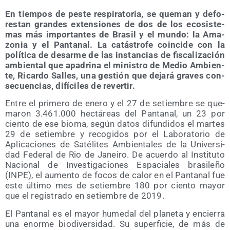
En tiem­pos de pes­te res­pi­ra­to­ria, se que­man y defo­
res­tan gran­des exten­sio­nes de dos de los eco­sis­te­
mas más impor­tan­tes de Bra­sil y el mun­do: la Ama­
zo­nia y el Pan­ta­nal. La catás­tro­fe coin­ci­de con la
polí­ti­ca de desar­me de las ins­tan­cias de fis­ca­li­za­ción
ambien­tal que apa­dri­na el minis­tro de Medio Ambien­
te, Ricar­do Salles, una ges­tión que deja­rá gra­ves con­
se­cuen­cias, difí­ci­les de revertir.
Entre el pri­me­ro de enero y el 27 de setiem­bre se que­
ma­ron 3.461.000 hec­tá­reas del Pan­ta­nal, un 23 por
cien­to de ese bio­ma, según datos difun­di­dos el mar­tes
29 de setiem­bre y reco­gi­dos por el Labo­ra­to­rio de
Apli­ca­cio­nes de Saté­li­tes Ambien­ta­les de la Uni­ver­si­
dad Fede­ral de Rio de Janei­ro. De acuer­do al Ins­ti­tu­to
Nacio­nal de Inves­ti­ga­cio­nes Espa­cia­les bra­si­le­ño
(INPE), el aumen­to de focos de calor en el Pan­ta­nal fue
este últi­mo mes de setiem­bre 180 por cien­to mayor
que el regis­tra­do en setiem­bre de 2019.
El Pan­ta­nal es el mayor hume­dal del pla­ne­ta y encie­rra
una enor­me bio­di­ver­si­dad. Su super­fi­cie, de más de