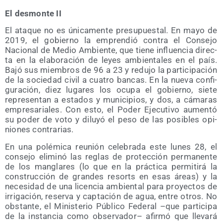
El des­mon­te II
El ata­que no es úni­ca­men­te pre­su­pues­tal. En mayo de
2019, el gobierno la empren­dió con­tra el Con­se­jo
Nacio­nal de Medio Ambien­te, que tie­ne influen­cia direc­
ta en la ela­bo­ra­ción de leyes ambien­ta­les en el país.
Bajó sus miem­bros de 96 a 23 y redu­jo la par­ti­ci­pa­ción
de la socie­dad civil a cua­tro ban­cas. En la nue­va con­fi­
gu­ra­ción, diez luga­res los ocu­pa el gobierno, sie­te
repre­sen­tan a esta­dos y muni­ci­pios, y dos, a cáma­ras
empre­sa­ria­les. Con esto, el Poder Eje­cu­ti­vo aumen­tó
su poder de voto y dilu­yó el peso de las posi­bles opi­
nio­nes contrarias.
En una polé­mi­ca reu­nión cele­bra­da este lunes 28, el
con­se­jo eli­mi­nó las reglas de pro­tec­ción per­ma­nen­te
de los man­gla­res (lo que en la prác­ti­ca per­mi­ti­rá la
cons­truc­ción de gran­des resorts en esas áreas) y la
nece­si­dad de una licen­cia ambien­tal para pro­yec­tos de
irri­ga­ción, reser­va y cap­ta­ción de agua, entre otros. No
obs­tan­te, el Minis­te­rio Públi­co Fede­ral –que par­ti­ci­pa
de la ins­tan­cia como obser­va­dor– afir­mó que lle­va­rá