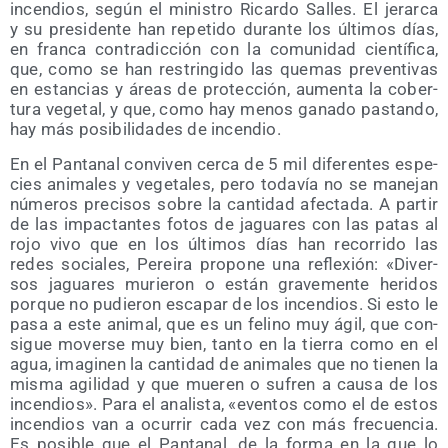
incen­dios, según el minis­tro Ricar­do Salles. El jerar­ca
y su pre­si­den­te han repe­ti­do duran­te los últi­mos días,
en fran­ca con­tra­dic­ción con la comu­ni­dad cien­tí­fi­ca,
que, como se han res­trin­gi­do las que­mas pre­ven­ti­vas
en estan­cias y áreas de pro­tec­ción, aumen­ta la cober­
tu­ra vege­tal, y que, como hay menos gana­do pas­tan­do,
hay más posi­bi­li­da­des de incendio.
En el Pan­ta­nal con­vi­ven cer­ca de 5 mil dife­ren­tes espe­
cies ani­ma­les y vege­ta­les, pero toda­vía no se mane­jan
núme­ros pre­ci­sos sobre la can­ti­dad afec­ta­da. A par­tir
de las impac­tan­tes fotos de jagua­res con las patas al
rojo vivo que en los últi­mos días han reco­rri­do las
redes socia­les, Perei­ra pro­po­ne una refle­xión: «Diver­
sos jagua­res murie­ron o están gra­ve­men­te heri­dos
por­que no pudie­ron esca­par de los incen­dios. Si esto le
pasa a este ani­mal, que es un felino muy ágil, que con­
si­gue mover­se muy bien, tan­to en la tie­rra como en el
agua, ima­gi­nen la can­ti­dad de ani­ma­les que no tie­nen la
mis­ma agi­li­dad y que mue­ren o sufren a cau­sa de los
incen­dios». Para el ana­lis­ta, «even­tos como el de estos
incen­dios van a ocu­rrir cada vez con más fre­cuen­cia.
Es posi­ble que el Pan­ta­nal, de la for­ma en la que lo