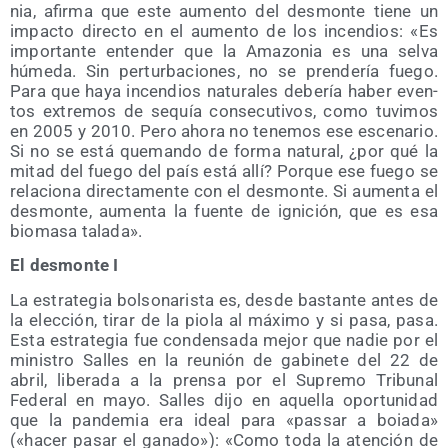
nia, afir­ma que este aumen­to del des­mon­te tie­ne un
impac­to direc­to en el aumen­to de los incen­dios: «Es
impor­tan­te enten­der que la Ama­zo­nia es una sel­va
húme­da. Sin per­tur­ba­cio­nes, no se pren­de­ría fue­go.
Para que haya incen­dios natu­ra­les debe­ría haber even­
tos extre­mos de sequía con­se­cu­ti­vos, como tuvi­mos
en 2005 y 2010. Pero aho­ra no tene­mos ese esce­na­rio.
Si no se está que­man­do de for­ma natu­ral, ¿por qué la
mitad del fue­go del país está allí? Por­que ese fue­go se
rela­cio­na direc­ta­men­te con el des­mon­te. Si aumen­ta el
des­mon­te, aumen­ta la fuen­te de igni­ción, que es esa
bio­ma­sa talada».
El des­mon­te I
La estra­te­gia bol­so­na­ris­ta es, des­de bas­tan­te antes de
la elec­ción, tirar de la pio­la al máxi­mo y si pasa, pasa.
Esta estra­te­gia fue con­den­sa­da mejor que nadie por el
minis­tro Salles en la reu­nión de gabi­ne­te del 22 de
abril, libe­ra­da a la pren­sa por el Supre­mo Tri­bu­nal
Fede­ral en mayo. Salles dijo en aque­lla opor­tu­ni­dad
que la pan­de­mia era ideal para «pas­sar a boia­da»
(«hacer pasar el gana­do»): «Como toda la aten­ción de