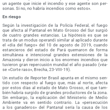
un agen­te que ini­cie el incen­dio y ese agen­te son per­
so­nas. Si no, no habría incen­dios como estos».
En ries­go
Según la inves­ti­ga­ción de la Poli­cía Fede­ral, el fue­go
que afec­ta al Pan­ta­nal en Mato Gros­so del Sur sur­gió
de cua­tro gran­des estan­cias. La hipó­te­sis es que se
tra­ta de un modus ope­ran­di simi­lar al apli­ca­do duran­te
el «día del fue­go» del 10 de agos­to de 2019, cuan­do
estan­cie­ros del esta­do de Pará que­ma­ron de for­ma
simul­tá­nea e inten­cio­nal gran­des exten­sio­nes de la
Ama­zo­nia y die­ron ini­cio a los enor­mes incen­dios que
tuvie­ron gran reper­cu­sión mun­dial el año pasa­do (véa­
se «Cor­te raso», Bre­cha, 23-VIII-19).
Un estu­dio de Repor­ter Bra­sil apun­ta en el mis­mo sen­
ti­do con res­pec­to al fue­go que, más al nor­te, afec­ta
por estos días al esta­do de Mato Gros­so, el que tam­
bién habría sur­gi­do de gran­des pro­duc­to­res de la zona.
Sin embar­go, la expli­ca­ción del Minis­te­rio de Medio
Ambien­te va en sen­ti­do con­tra­rio. La «per­se­cu­ción
a los gana­de­ros» del Pan­ta­nal sería la cau­sa de los